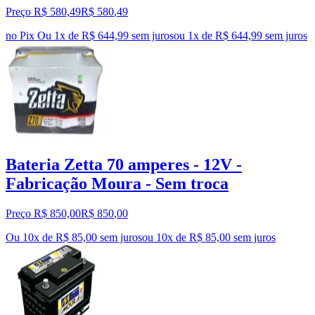
Preço R$ 580,49
R$
580
,
49
no Pix
Ou 1x de R$ 644,99 sem juros
ou
1
x de
R$ 644,99
sem juros
Bateria Zetta 70 amperes - 12V -
Fabricação Moura - Sem troca
Preço R$ 850,00
R$
850
,
00
Ou 10x de R$ 85,00 sem juros
ou
10
x de
R$ 85,00
sem juros