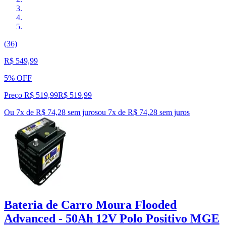
(36)
R$ 549,99
5% OFF
Preço R$ 519,99
R$
519
,
99
Ou 7x de R$ 74,28 sem juros
ou
7
x de
R$ 74,28
sem juros
Bateria de Carro Moura Flooded
Advanced - 50Ah 12V Polo Positivo MGE