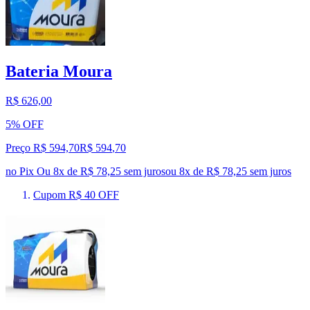
Bateria Moura
R$ 626,00
5% OFF
Preço R$ 594,70
R$
594
,
70
no Pix
Ou 8x de R$ 78,25 sem juros
ou
8
x de
R$ 78,25
sem juros
Cupom R$ 40 OFF