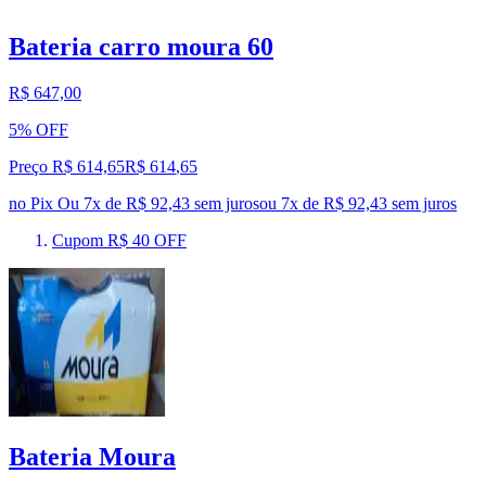
Bateria carro moura 60
R$ 647,00
5% OFF
Preço R$ 614,65
R$
614
,
65
no Pix
Ou 7x de R$ 92,43 sem juros
ou
7
x de
R$ 92,43
sem juros
Cupom R$ 40 OFF
Bateria Moura