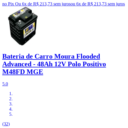
no Pix
Ou 6x de R$ 213,73 sem juros
ou
6
x de
R$ 213,73
sem juros
Bateria de Carro Moura Flooded
Advanced - 48Ah 12V Polo Positivo
M48FD MGE
5.0
(32)