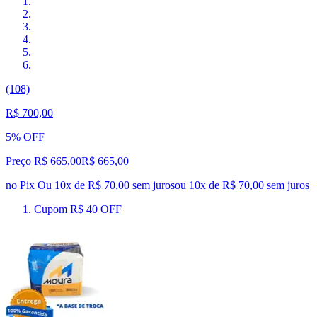
(108)
R$ 700,00
5% OFF
Preço R$ 665,00
R$
665
,
00
no Pix
Ou 10x de R$ 70,00 sem juros
ou
10
x de
R$ 70,00
sem juros
Cupom R$ 40 OFF