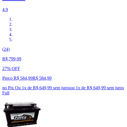
4.9
(24)
R$ 799,99
27% OFF
Preço R$ 584,99
R$
584
,
99
no Pix
Ou 1x de R$ 649,99 sem juros
ou
1
x de
R$ 649,99
sem juros
Full