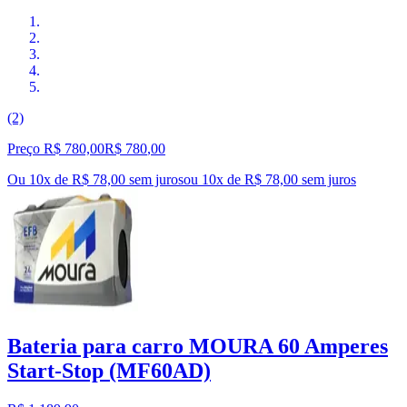
(2)
Preço R$ 780,00
R$
780
,
00
Ou 10x de R$ 78,00 sem juros
ou
10
x de
R$ 78,00
sem juros
Bateria para carro MOURA 60 Amperes
Start-Stop (MF60AD)