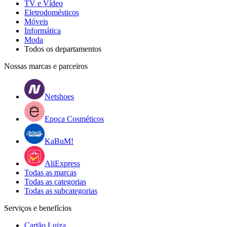
TV e Vídeo
Eletrodomésticos
Móveis
Informática
Moda
Todos os departamentos
Nossas marcas e parceiros
Netshoes
Epoca Cosméticos
KaBuM!
AliExpress
Todas as marcas
Todas as categorias
Todas as subcategorias
Serviços e benefícios
Cartão Luiza