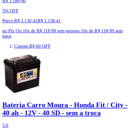
R$ 1.189,90
5% OFF
Preço R$ 1.130,41
R$
1.130
,
41
no Pix
Ou 10x de R$ 118,99 sem juros
ou
10
x de
R$ 118,99
sem
juros
Cupom R$ 60 OFF
Bateria Carro Moura - Honda Fit / City -
40 ah - 12V - 40 SD - sem a troca
5.0