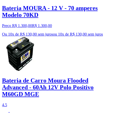
Bateria MOURA - 12 V - 70 amperes
Modelo 70KD
Preço R$ 1.300,00
R$
1.300
,
00
Ou 10x de R$ 130,00 sem juros
ou
10
x de
R$ 130,00
sem juros
Bateria de Carro Moura Flooded
Advanced - 60Ah 12V Polo Positivo
M60GD MGE
4.5