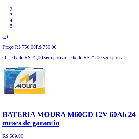
(2)
Preço R$ 750,00
R$
750
,
00
Ou 10x de R$ 75,00 sem juros
ou
10
x de
R$ 75,00
sem juros
BATERIA MOURA M60GD 12V 60Ah 24
meses de garantia
R$ 589,00