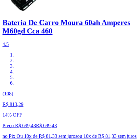
Bateria De Carro Moura 60ah Amperes
M60gd Cca 460
4.5
(108)
R$ 813,29
14% OFF
Preço R$ 699,43
R$
699
,
43
no Pix
Ou 10x de R$ 81,33 sem juros
ou
10
x de
R$ 81,33
sem juros