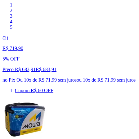
(2)
R$ 719,90
5% OFF
Preço R$ 683,91
R$
683
,
91
no Pix
Ou 10x de R$ 71,99 sem juros
ou
10
x de
R$ 71,99
sem juros
Cupom R$ 60 OFF