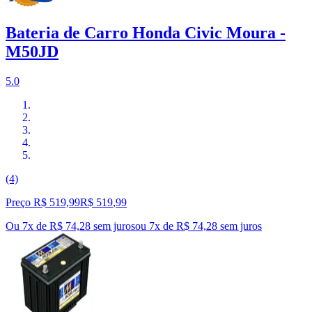
Bateria de Carro Honda Civic Moura -
M50JD
5.0
(4)
Preço R$ 519,99
R$
519
,
99
Ou 7x de R$ 74,28 sem juros
ou
7
x de
R$ 74,28
sem juros