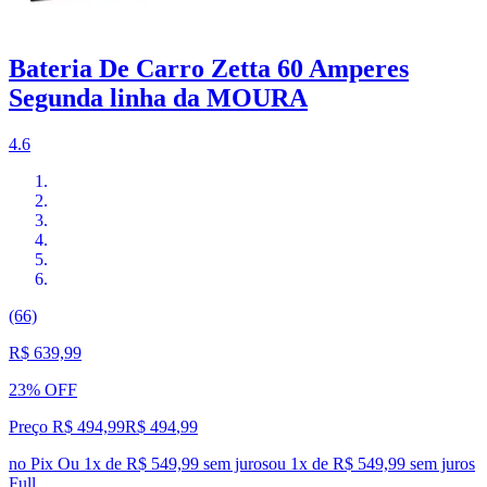
Bateria De Carro Zetta 60 Amperes
Segunda linha da MOURA
4.6
(66)
R$ 639,99
23% OFF
Preço R$ 494,99
R$
494
,
99
no Pix
Ou 1x de R$ 549,99 sem juros
ou
1
x de
R$ 549,99
sem juros
Full