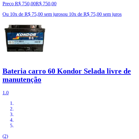
Preço R$ 750,00
R$
750
,
00
Ou 10x de R$ 75,00 sem juros
ou
10
x de
R$ 75,00
sem juros
Bateria carro 60 Kondor Selada livre de
manutenção
1.0
(2)