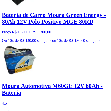
Bateria de Carro Moura Green Energy -
80Ah 12V Polo Positivo MGE 80RD
Preço R$ 1.300,00
R$
1.300
,
00
Ou 10x de R$ 130,00 sem juros
ou
10
x de
R$ 130,00
sem juros
Moura Automotiva M60GE 12V 60Ah -
Bateria
4.5