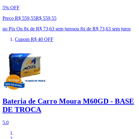
5% OFF
Preço R$ 559,55
R$
559
,
55
no Pix
Ou 8x de R$ 73,63 sem juros
ou
8
x de
R$ 73,63
sem juros
Cupom R$ 40 OFF
Bateria de Carro Moura M60GD - BASE
DE TROCA
5.0