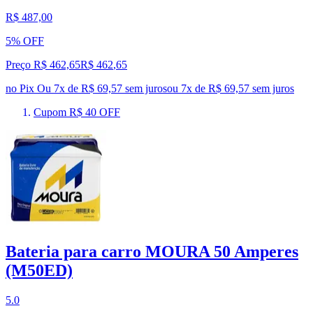
R$ 487,00
5% OFF
Preço R$ 462,65
R$
462
,
65
no Pix
Ou 7x de R$ 69,57 sem juros
ou
7
x de
R$ 69,57
sem juros
Cupom R$ 40 OFF
Bateria para carro MOURA 50 Amperes
(M50ED)
5.0