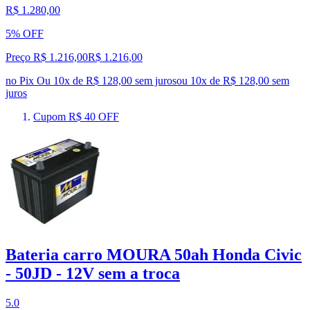
R$ 1.280,00
5% OFF
Preço R$ 1.216,00
R$
1.216
,
00
no Pix
Ou 10x de R$ 128,00 sem juros
ou
10
x de
R$ 128,00
sem
juros
Cupom R$ 40 OFF
Bateria carro MOURA 50ah Honda Civic
- 50JD - 12V sem a troca
5.0