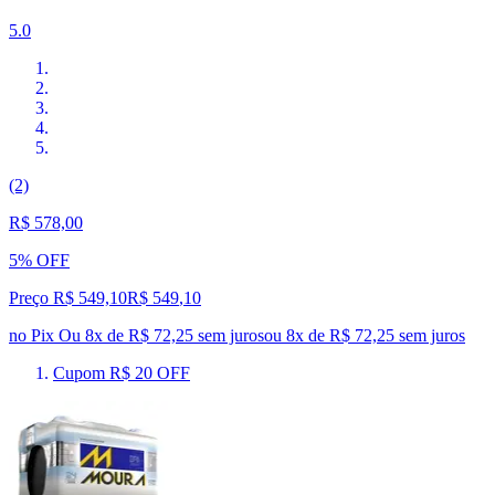
5.0
(2)
R$ 578,00
5% OFF
Preço R$ 549,10
R$
549
,
10
no Pix
Ou 8x de R$ 72,25 sem juros
ou
8
x de
R$ 72,25
sem juros
Cupom R$ 20 OFF