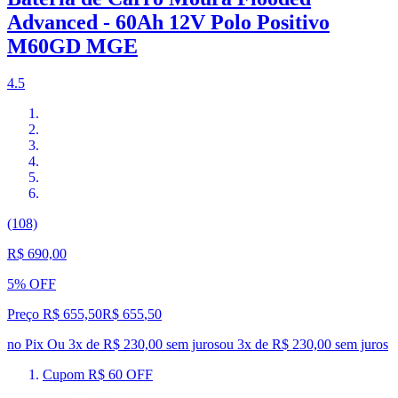
Advanced - 60Ah 12V Polo Positivo
M60GD MGE
4.5
(108)
R$ 690,00
5% OFF
Preço R$ 655,50
R$
655
,
50
no Pix
Ou 3x de R$ 230,00 sem juros
ou
3
x de
R$ 230,00
sem juros
Cupom R$ 60 OFF