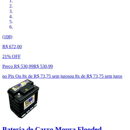
(108)
R$ 672,00
21% OFF
Preço R$ 530,99
R$
530
,
99
no Pix
Ou 8x de R$ 73,75 sem juros
ou
8
x de
R$ 73,75
sem juros
Bateria de Carro Moura Flooded