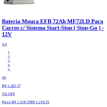
Bateria Moura EFB 72Ah MF72LD Para
Carros c/ Sistema Start-Stop ( Stop-Go ) -
12V
5.0
(8)
R$ 1.282,37
5% OFF
Preço R$ 1.218,25
R$
1.218
,
25