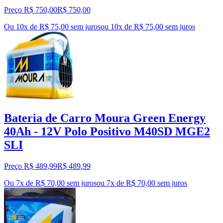
Preço R$ 750,00
R$
750
,
00
Ou 10x de R$ 75,00 sem juros
ou
10
x de
R$ 75,00
sem juros
Bateria de Carro Moura Green Energy
40Ah - 12V Polo Positivo M40SD MGE2
SLI
Preço R$ 489,99
R$
489
,
99
Ou 7x de R$ 70,00 sem juros
ou
7
x de
R$ 70,00
sem juros