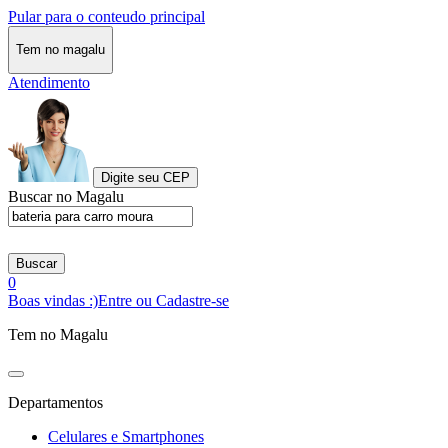
Pular para o conteudo principal
Tem no magalu
Atendimento
Digite seu CEP
Buscar no Magalu
Buscar
0
Boas vindas :)
Entre ou Cadastre-se
Tem no Magalu
Departamentos
Celulares e Smartphones