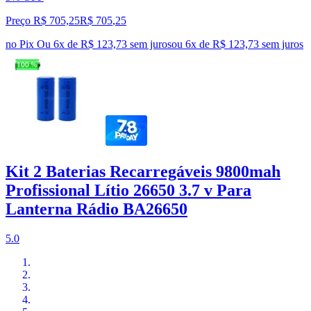
Preço R$ 705,25
R$
705
,
25
no Pix
Ou 6x de R$ 123,73 sem juros
ou
6
x de
R$ 123,73
sem juros
Kit 2 Baterias Recarregáveis 9800mah
Profissional Lítio 26650 3.7 v Para
Lanterna Rádio BA26650
5.0