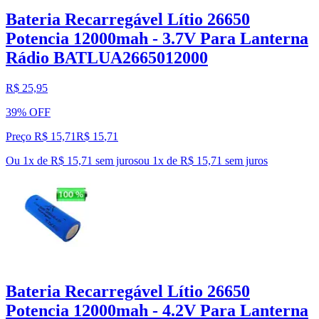
Bateria Recarregável Lítio 26650
Potencia 12000mah - 3.7V Para Lanterna
Rádio BATLUA2665012000
R$ 25,95
39% OFF
Preço R$ 15,71
R$
15
,
71
Ou 1x de R$ 15,71 sem juros
ou
1
x de
R$ 15,71
sem juros
Bateria Recarregável Lítio 26650
Potencia 12000mah - 4.2V Para Lanterna