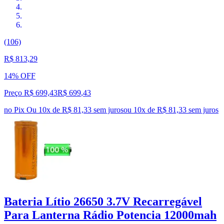
(106)
R$ 813,29
14% OFF
Preço R$ 699,43
R$
699
,
43
no Pix
Ou 10x de R$ 81,33 sem juros
ou
10
x de
R$ 81,33
sem juros
Bateria Lítio 26650 3.7V Recarregável
Para Lanterna Rádio Potencia 12000mah