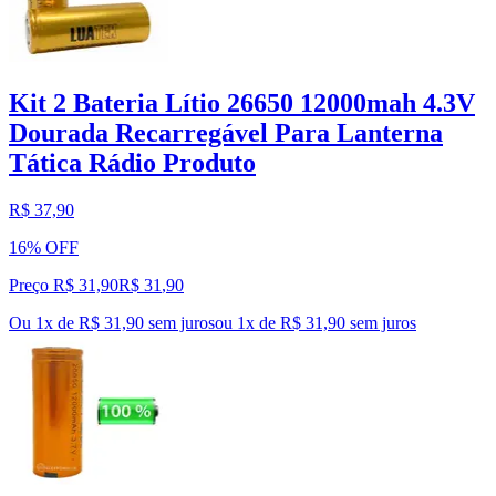
Kit 2 Bateria Lítio 26650 12000mah 4.3V
Dourada Recarregável Para Lanterna
Tática Rádio Produto
R$ 37,90
16% OFF
Preço R$ 31,90
R$
31
,
90
Ou 1x de R$ 31,90 sem juros
ou
1
x de
R$ 31,90
sem juros