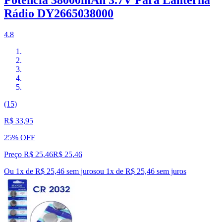
Potencia 38000mAh 3.7V Para Lanterna
Rádio DY2665038000
4.8
(15)
R$ 33,95
25% OFF
Preço R$ 25,46
R$
25
,
46
Ou 1x de R$ 25,46 sem juros
ou
1
x de
R$ 25,46
sem juros