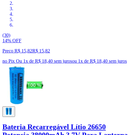
(30)
14% OFF
Preço R$ 15,82
R$
15
,
82
no Pix
Ou 1x de R$ 18,40 sem juros
ou
1
x de
R$ 18,40
sem juros
Bateria Recarregável Lítio 26650