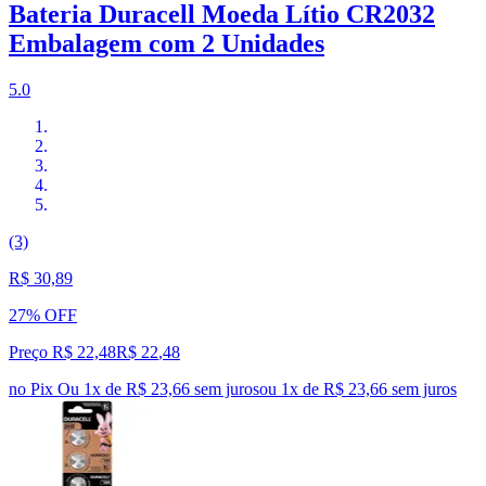
Bateria Duracell Moeda Lítio CR2032
Embalagem com 2 Unidades
5.0
(3)
R$ 30,89
27% OFF
Preço R$ 22,48
R$
22
,
48
no Pix
Ou 1x de R$ 23,66 sem juros
ou
1
x de
R$ 23,66
sem juros