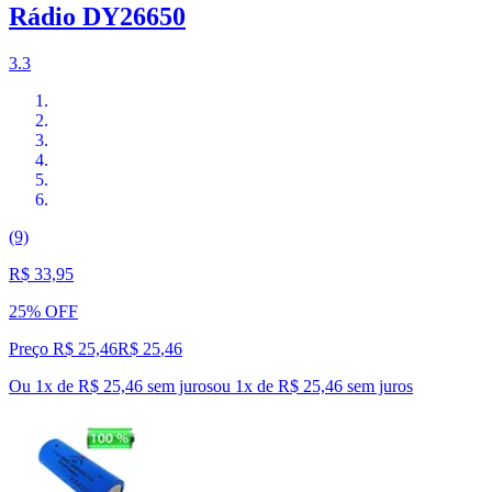
Rádio DY26650
3.3
(9)
R$ 33,95
25% OFF
Preço R$ 25,46
R$
25
,
46
Ou 1x de R$ 25,46 sem juros
ou
1
x de
R$ 25,46
sem juros