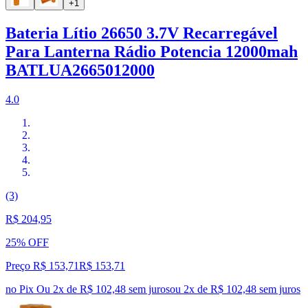
+1
Bateria Lítio 26650 3.7V Recarregável
Para Lanterna Rádio Potencia 12000mah
BATLUA2665012000
4.0
(3)
R$ 204,95
25% OFF
Preço R$ 153,71
R$
153
,
71
no Pix
Ou 2x de R$ 102,48 sem juros
ou
2
x de
R$ 102,48
sem juros