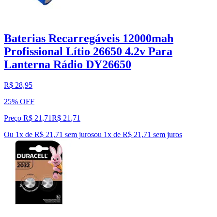
Baterias Recarregáveis 12000mah
Profissional Lítio 26650 4.2v Para
Lanterna Rádio DY26650
R$ 28,95
25% OFF
Preço R$ 21,71
R$
21
,
71
Ou 1x de R$ 21,71 sem juros
ou
1
x de
R$ 21,71
sem juros