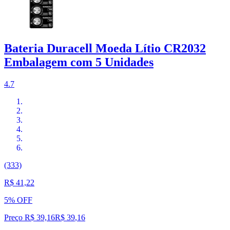
Bateria Duracell Moeda Lítio CR2032
Embalagem com 5 Unidades
4.7
(333)
R$ 41,22
5% OFF
Preço R$ 39,16
R$
39
,
16