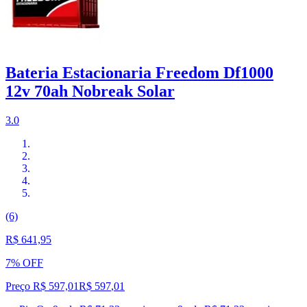
Bateria Estacionaria Freedom Df1000
12v 70ah Nobreak Solar
3.0
(6)
R$ 641,95
7% OFF
Preço R$ 597,01
R$
597
,
01