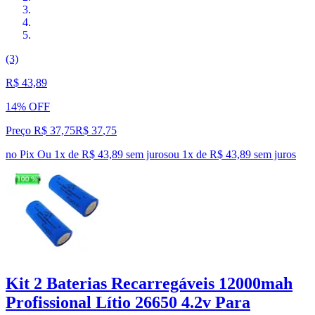
(3)
R$ 43,89
14% OFF
Preço R$ 37,75
R$
37
,
75
no Pix
Ou 1x de R$ 43,89 sem juros
ou
1
x de
R$ 43,89
sem juros
Kit 2 Baterias Recarregáveis 12000mah
Profissional Lítio 26650 4.2v Para