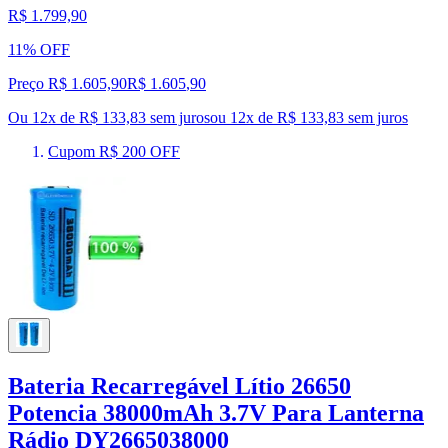
R$ 1.799,90
11% OFF
Preço R$ 1.605,90
R$
1.605
,
90
Ou 12x de R$ 133,83 sem juros
ou
12
x de
R$ 133,83
sem juros
Cupom R$ 200 OFF
Bateria Recarregável Lítio 26650
Potencia 38000mAh 3.7V Para Lanterna
Rádio DY2665038000