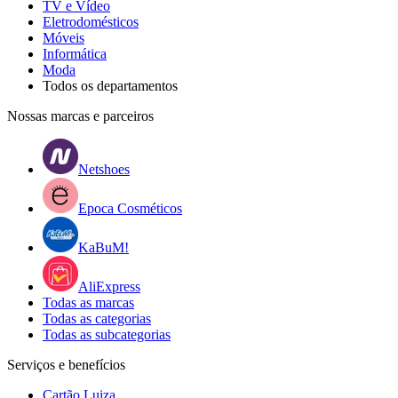
TV e Vídeo
Eletrodomésticos
Móveis
Informática
Moda
Todos os departamentos
Nossas marcas e parceiros
Netshoes
Epoca Cosméticos
KaBuM!
AliExpress
Todas as marcas
Todas as categorias
Todas as subcategorias
Serviços e benefícios
Cartão Luiza