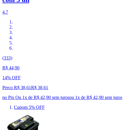
4.7
(333)
R$ 44,90
14% OFF
Preço R$ 38,61
R$
38
,
61
no Pix
Ou 1x de R$ 42,90 sem juros
ou
1
x de
R$ 42,90
sem juros
Cupom 5% OFF