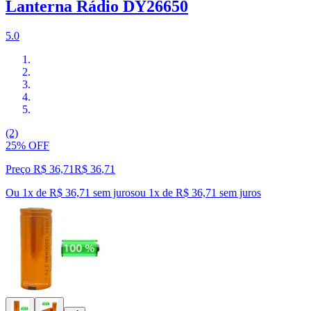
Lanterna Rádio DY26650
5.0
(2)
25% OFF
Preço R$ 36,71
R$
36
,
71
Ou 1x de R$ 36,71 sem juros
ou
1
x de
R$ 36,71
sem juros