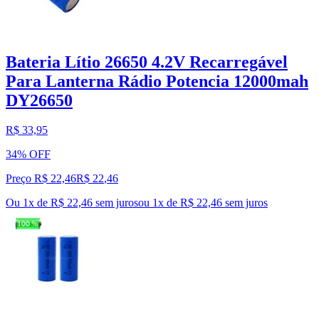
Bateria Lítio 26650 4.2V Recarregável
Para Lanterna Rádio Potencia 12000mah
DY26650
R$ 33,95
34% OFF
Preço R$ 22,46
R$
22
,
46
Ou 1x de R$ 22,46 sem juros
ou
1
x de
R$ 22,46
sem juros