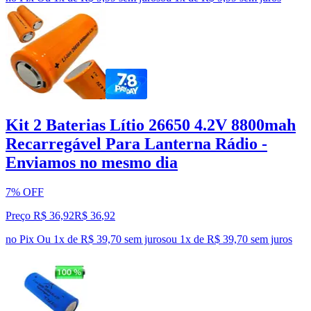
Kit 2 Baterias Lítio 26650 4.2V 8800mah
Recarregável Para Lanterna Rádio -
Enviamos no mesmo dia
7% OFF
Preço R$ 36,92
R$
36
,
92
no Pix
Ou 1x de R$ 39,70 sem juros
ou
1
x de
R$ 39,70
sem juros