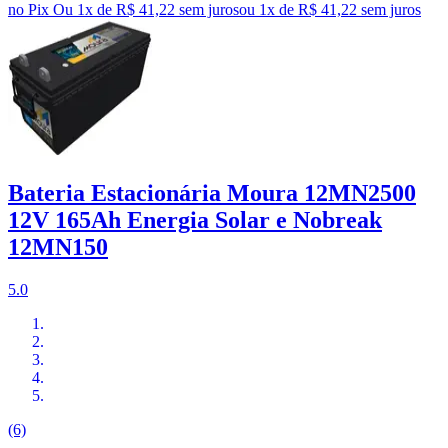
no Pix
Ou 1x de R$ 41,22 sem juros
ou
1
x de
R$ 41,22
sem juros
Bateria Estacionária Moura 12MN2500
12V 165Ah Energia Solar e Nobreak
12MN150
5.0
(6)