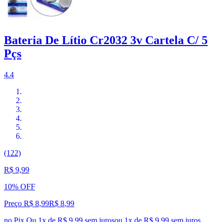
Bateria De Lítio Cr2032 3v Cartela C/ 5
Pçs
4.4
(122)
R$ 9,99
10% OFF
Preço R$ 8,99
R$
8
,
99
no Pix
Ou 1x de R$ 9,99 sem juros
ou
1
x de
R$ 9,99
sem juros