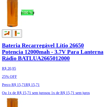
Bateria Recarregável Lítio 26650
Potencia 12000mah - 3.7V Para Lanterna
Rádio BATLUA2665012000
R$ 20,95
25% OFF
Preço R$ 15,71
R$
15
,
71
Ou 1x de R$ 15,71 sem juros
ou
1
x de
R$ 15,71
sem juros