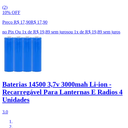
(2)
10% OFF
Preço R$ 17,90
R$
17
,
90
no Pix
Ou 1x de R$ 19,89 sem juros
ou
1
x de
R$ 19,89
sem juros
Baterias 14500 3,7v 3000mah Li-ion -
Recarregável Para Lanternas E Radios 4
Unidades
3.0