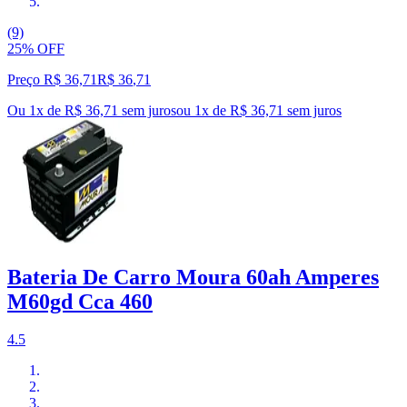
(9)
25% OFF
Preço R$ 36,71
R$
36
,
71
Ou 1x de R$ 36,71 sem juros
ou
1
x de
R$ 36,71
sem juros
Bateria De Carro Moura 60ah Amperes
M60gd Cca 460
4.5