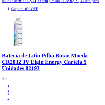
no Pix
Ou 9x de R$ 71,33 sem juros
ou
9
x de
R$ 71,33
sem juros
Cupom 10% OFF
Bateria de Lítio Pilha Botão Moeda
CR2032 3V Elgin Energy Cartela 5
Unidades 82193
5.0