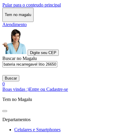
Pular para o conteudo principal
Tem no magalu
Atendimento
Digite seu CEP
Buscar no Magalu
Buscar
0
Boas vindas :)
Entre ou Cadastre-se
Tem no Magalu
Departamentos
Celulares e Smartphones