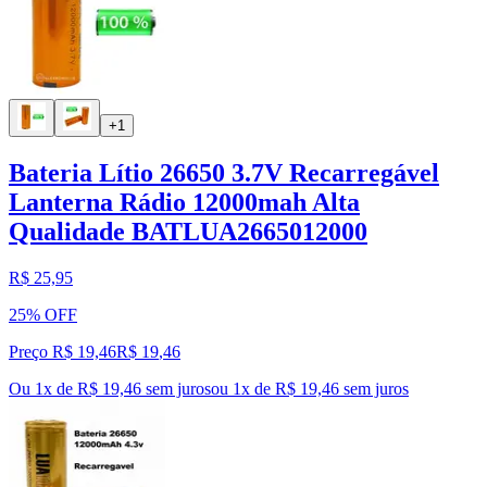
+1
Bateria Lítio 26650 3.7V Recarregável
Lanterna Rádio 12000mah Alta
Qualidade BATLUA2665012000
R$ 25,95
25% OFF
Preço R$ 19,46
R$
19
,
46
Ou 1x de R$ 19,46 sem juros
ou
1
x de
R$ 19,46
sem juros