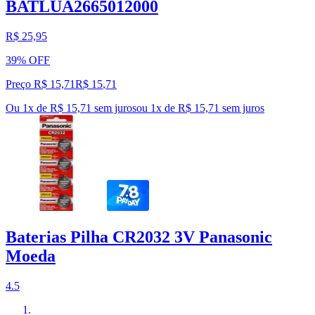
BATLUA2665012000
R$ 25,95
39% OFF
Preço R$ 15,71
R$
15
,
71
Ou 1x de R$ 15,71 sem juros
ou
1
x de
R$ 15,71
sem juros
Baterias Pilha CR2032 3V Panasonic
Moeda
4.5