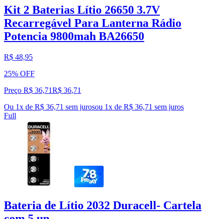
Kit 2 Baterias Lítio 26650 3.7V
Recarregável Para Lanterna Rádio
Potencia 9800mah BA26650
R$ 48,95
25% OFF
Preço R$ 36,71
R$
36
,
71
Ou 1x de R$ 36,71 sem juros
ou
1
x de
R$ 36,71
sem juros
Full
Bateria de Lítio 2032 Duracell- Cartela
com 5 un