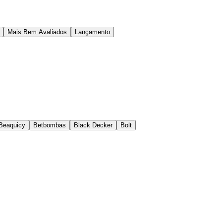
Mais Bem Avaliados
Lançamento
Beaquicy
Betbombas
Black Decker
Bolt