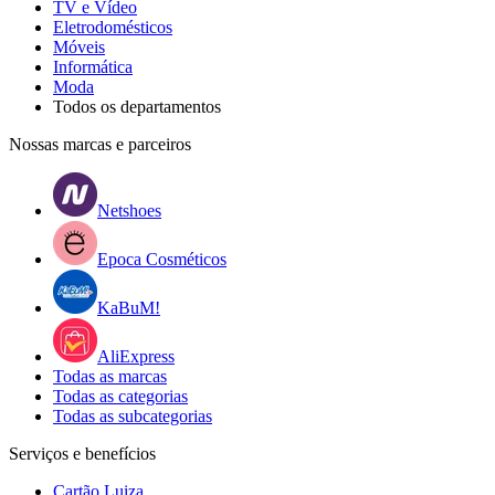
TV e Vídeo
Eletrodomésticos
Móveis
Informática
Moda
Todos os departamentos
Nossas marcas e parceiros
Netshoes
Epoca Cosméticos
KaBuM!
AliExpress
Todas as marcas
Todas as categorias
Todas as subcategorias
Serviços e benefícios
Cartão Luiza