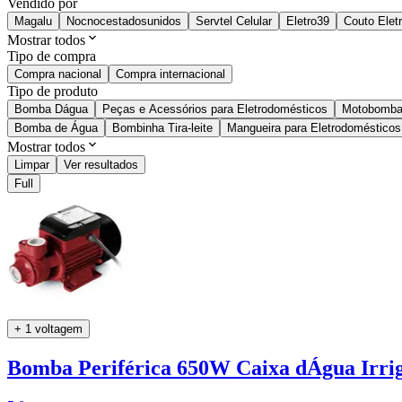
Vendido por
Magalu
Nocnocestadosunidos
Servtel Celular
Eletro39
Couto Elet
Mostrar todos
Tipo de compra
Compra nacional
Compra internacional
Tipo de produto
Bomba Dágua
Peças e Acessórios para Eletrodomésticos
Motobomb
Bomba de Água
Bombinha Tira-leite
Mangueira para Eletrodomésticos
Mostrar todos
Limpar
Ver resultados
Full
+ 1 voltagem
Bomba Periférica 650W Caixa dÁgua Irri