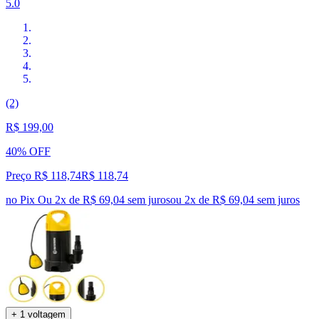
5.0
(2)
R$ 199,00
40% OFF
Preço R$ 118,74
R$
118
,
74
no Pix
Ou 2x de R$ 69,04 sem juros
ou
2
x de
R$ 69,04
sem juros
+ 1 voltagem