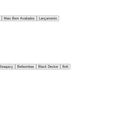
Mais Bem Avaliados
Lançamento
Beaquicy
Betbombas
Black Decker
Bolt