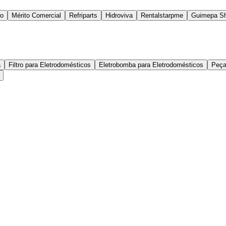
ro
Mérito Comercial
Refriparts
Hidroviva
Rentalstarpme
Guimepa S
a
Filtro para Eletrodomésticos
Eletrobomba para Eletrodomésticos
Peça