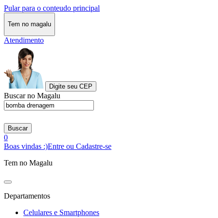
Pular para o conteudo principal
Tem no magalu
Atendimento
Digite seu CEP
Buscar no Magalu
Buscar
0
Boas vindas :)
Entre ou Cadastre-se
Tem no Magalu
Departamentos
Celulares e Smartphones