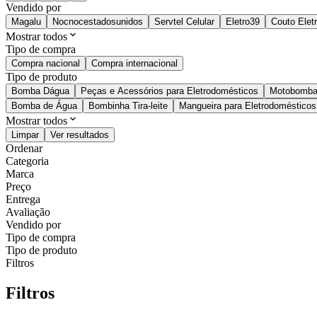
Vendido por
Magalu
Nocnocestadosunidos
Servtel Celular
Eletro39
Couto Elet
Mostrar todos
Tipo de compra
Compra nacional
Compra internacional
Tipo de produto
Bomba Dágua
Peças e Acessórios para Eletrodomésticos
Motobomb
Bomba de Água
Bombinha Tira-leite
Mangueira para Eletrodomésticos
Mostrar todos
Limpar
Ver resultados
Ordenar
Categoria
Marca
Preço
Entrega
Avaliação
Vendido por
Tipo de compra
Tipo de produto
Filtros
Filtros