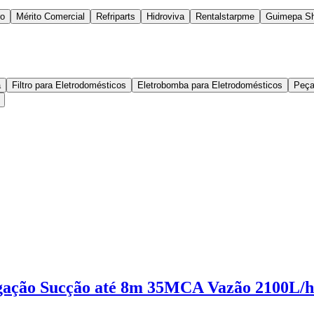
ro
Mérito Comercial
Refriparts
Hidroviva
Rentalstarpme
Guimepa S
a
Filtro para Eletrodomésticos
Eletrobomba para Eletrodomésticos
Peça
gação Sucção até 8m 35MCA Vazão 2100L/h