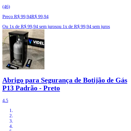
(46)
Preço R$ 99,94
R$
99
,
94
Ou 1x de R$ 99,94 sem juros
ou
1
x de
R$ 99,94
sem juros
Abrigo para Segurança de Botijão de Gás
P13 Padrão - Preto
4.5