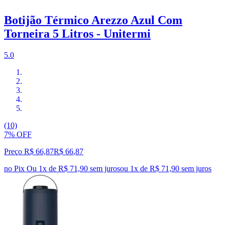
Botijão Térmico Arezzo Azul Com
Torneira 5 Litros - Unitermi
5.0
(10)
7% OFF
Preço R$ 66,87
R$
66
,
87
no Pix
Ou 1x de R$ 71,90 sem juros
ou
1
x de
R$ 71,90
sem juros