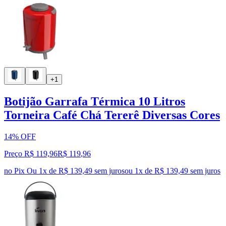
+1
Botijão Garrafa Térmica 10 Litros
Torneira Café Chá Tererê Diversas Cores
14% OFF
Preço R$ 119,96
R$
119
,
96
no Pix
Ou 1x de R$ 139,49 sem juros
ou
1
x de
R$ 139,49
sem juros