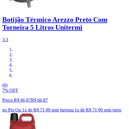
Botijão Térmico Arezzo Preto Com
Torneira 5 Litros Unitermi
3.3
(6)
7% OFF
Preço R$ 66,87
R$
66
,
87
no Pix
Ou 1x de R$ 71,90 sem juros
ou
1
x de
R$ 71,90
sem juros