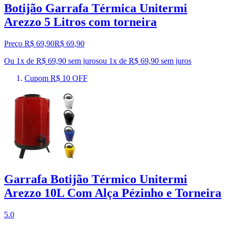
Botijão Garrafa Térmica Unitermi
Arezzo 5 Litros com torneira
Preço R$ 69,90
R$
69
,
90
Ou 1x de R$ 69,90 sem juros
ou
1
x de
R$ 69,90
sem juros
Cupom R$ 10 OFF
Garrafa Botijão Térmico Unitermi
Arezzo 10L Com Alça Pézinho e Torneira
5.0