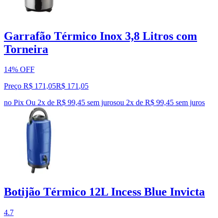
Garrafão Térmico Inox 3,8 Litros com
Torneira
14% OFF
Preço R$ 171,05
R$
171
,
05
no Pix
Ou 2x de R$ 99,45 sem juros
ou
2
x de
R$ 99,45
sem juros
Botijão Térmico 12L Incess Blue Invicta
4.7