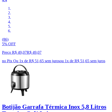
(86)
5% OFF
Preço R$ 49,07
R$
49
,
07
no Pix
Ou 1x de R$ 51,65 sem juros
ou
1
x de
R$ 51,65
sem juros
Botijão Garrafa Térmica Inox 5,8 Litros