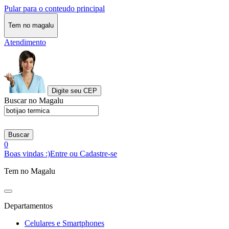
Pular para o conteudo principal
Tem no magalu
Atendimento
Digite seu CEP
Buscar no Magalu
Buscar
0
Boas vindas :)
Entre ou Cadastre-se
Tem no Magalu
Departamentos
Celulares e Smartphones