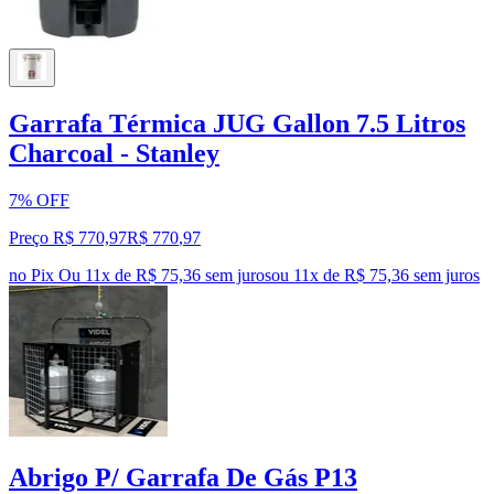
Garrafa Térmica JUG Gallon 7.5 Litros
Charcoal - Stanley
7% OFF
Preço R$ 770,97
R$
770
,
97
no Pix
Ou 11x de R$ 75,36 sem juros
ou
11
x de
R$ 75,36
sem juros
Abrigo P/ Garrafa De Gás P13