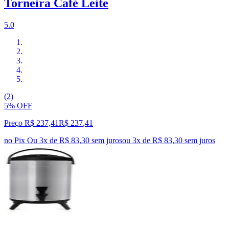
Torneira Café Leite
5.0
(2)
5% OFF
Preço R$ 237,41
R$
237
,
41
no Pix
Ou 3x de R$ 83,30 sem juros
ou
3
x de
R$ 83,30
sem juros