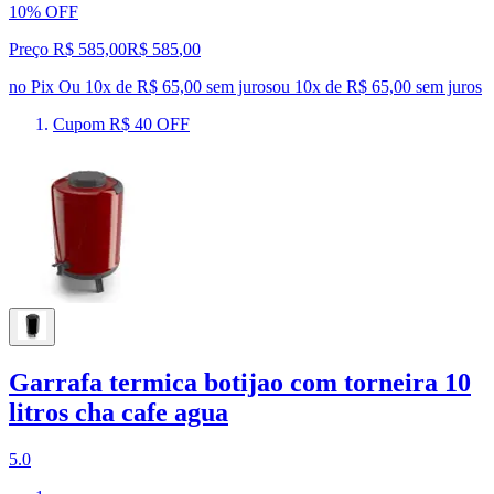
10% OFF
Preço R$ 585,00
R$
585
,
00
no Pix
Ou 10x de R$ 65,00 sem juros
ou
10
x de
R$ 65,00
sem juros
Cupom R$ 40 OFF
Garrafa termica botijao com torneira 10
litros cha cafe agua
5.0