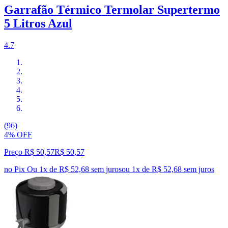
Garrafão Térmico Termolar Supertermo
5 Litros Azul
4.7
(96)
4% OFF
Preço R$ 50,57
R$
50
,
57
no Pix
Ou 1x de R$ 52,68 sem juros
ou
1
x de
R$ 52,68
sem juros