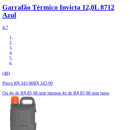
Garrafão Térmico Invicta 12,0L 8712
Azul
4.7
(48)
Preço R$ 343,90
R$
343
,
90
Ou 4x de R$ 85,98 sem juros
ou
4
x de
R$ 85,98
sem juros