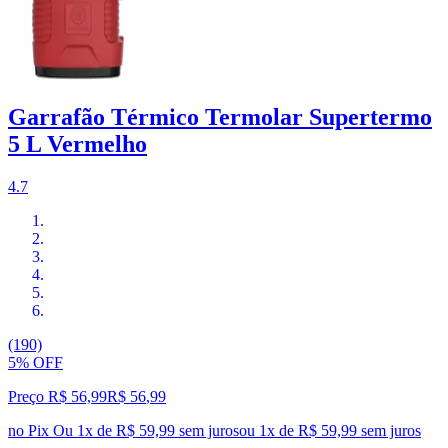
Garrafão Térmico Termolar Supertermo
5 L Vermelho
4.7
(190)
5% OFF
Preço R$ 56,99
R$
56
,
99
no Pix
Ou 1x de R$ 59,99 sem juros
ou
1
x de
R$ 59,99
sem juros