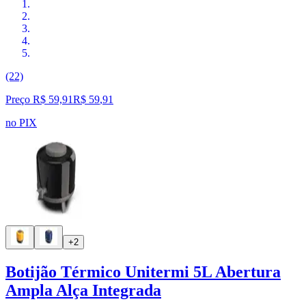
(22)
Preço R$ 59,91
R$
59
,
91
no PIX
+2
Botijão Térmico Unitermi 5L Abertura
Ampla Alça Integrada