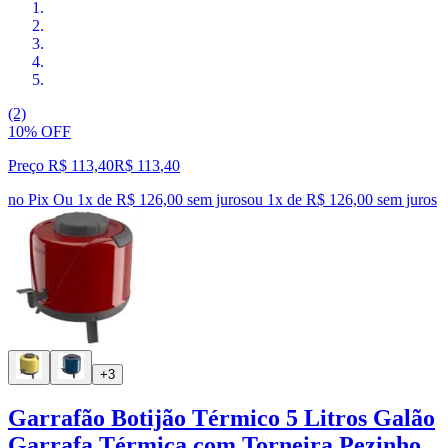
(2)
10% OFF
Preço R$ 113,40
R$
113
,
40
no Pix
Ou 1x de R$ 126,00 sem juros
ou
1
x de
R$ 126,00
sem juros
+3
Garrafão Botijão Térmico 5 Litros Galão
Garrafa Térmica com Torneira Pezinho