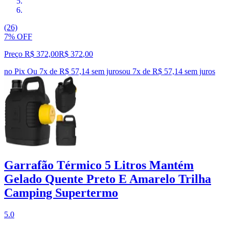
(26)
7% OFF
Preço R$ 372,00
R$
372
,
00
no Pix
Ou 7x de R$ 57,14 sem juros
ou
7
x de
R$ 57,14
sem juros
Garrafão Térmico 5 Litros Mantém
Gelado Quente Preto E Amarelo Trilha
Camping Supertermo
5.0