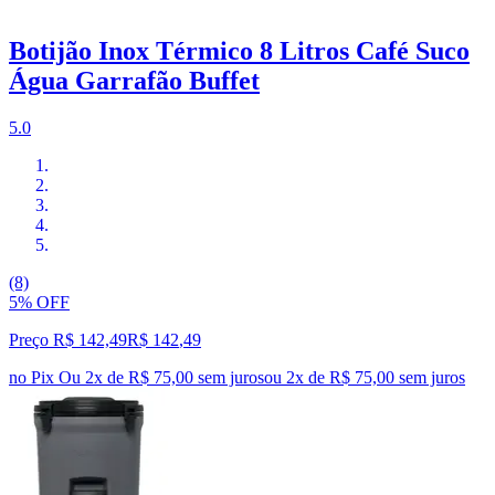
Botijão Inox Térmico 8 Litros Café Suco
Água Garrafão Buffet
5.0
(8)
5% OFF
Preço R$ 142,49
R$
142
,
49
no Pix
Ou 2x de R$ 75,00 sem juros
ou
2
x de
R$ 75,00
sem juros