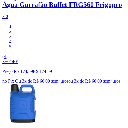
Água Garrafão Buffet FRG560 Frigopro
3.0
(4)
3% OFF
Preço R$ 174,59
R$
174
,
59
no Pix
Ou 3x de R$ 60,00 sem juros
ou
3
x de
R$ 60,00
sem juros