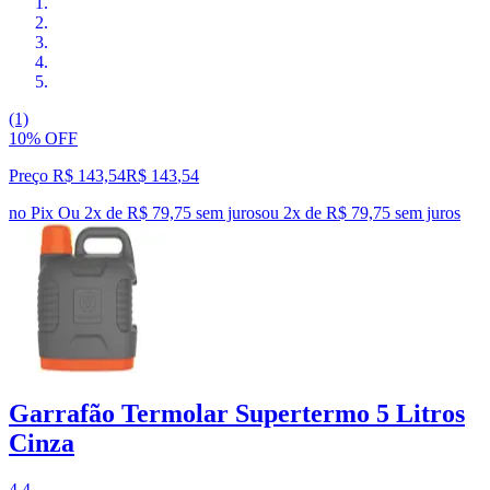
(1)
10% OFF
Preço R$ 143,54
R$
143
,
54
no Pix
Ou 2x de R$ 79,75 sem juros
ou
2
x de
R$ 79,75
sem juros
Garrafão Termolar Supertermo 5 Litros
Cinza
4.4