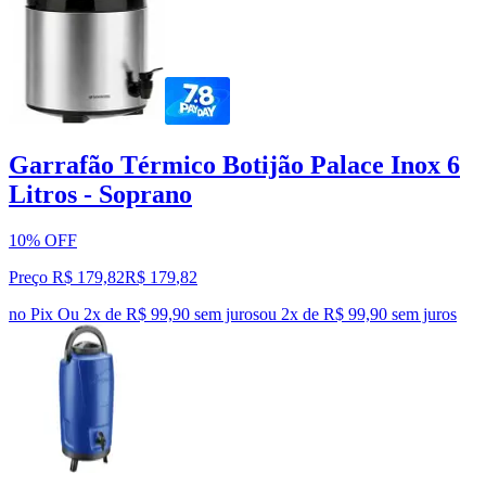
Garrafão Térmico Botijão Palace Inox 6
Litros - Soprano
10% OFF
Preço R$ 179,82
R$
179
,
82
no Pix
Ou 2x de R$ 99,90 sem juros
ou
2
x de
R$ 99,90
sem juros