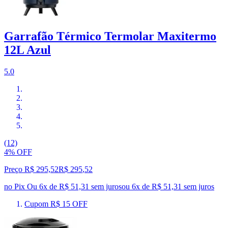
Garrafão Térmico Termolar Maxitermo
12L Azul
5.0
(12)
4% OFF
Preço R$ 295,52
R$
295
,
52
no Pix
Ou 6x de R$ 51,31 sem juros
ou
6
x de
R$ 51,31
sem juros
Cupom R$ 15 OFF