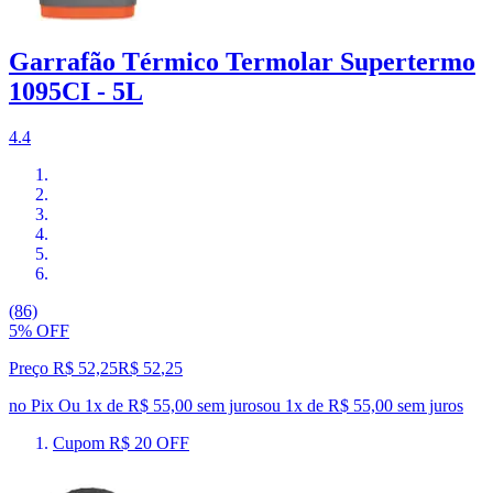
Garrafão Térmico Termolar Supertermo
1095CI - 5L
4.4
(86)
5% OFF
Preço R$ 52,25
R$
52
,
25
no Pix
Ou 1x de R$ 55,00 sem juros
ou
1
x de
R$ 55,00
sem juros
Cupom R$ 20 OFF