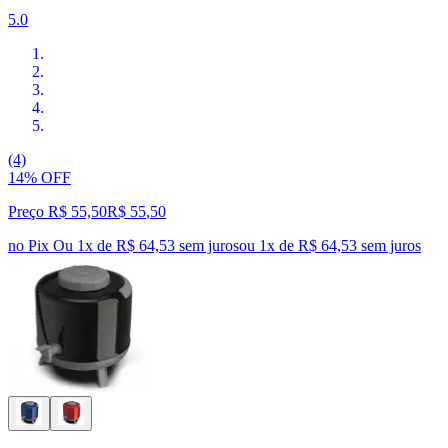
5.0
(4)
14% OFF
Preço R$ 55,50
R$
55
,
50
no Pix
Ou 1x de R$ 64,53 sem juros
ou
1
x de
R$ 64,53
sem juros