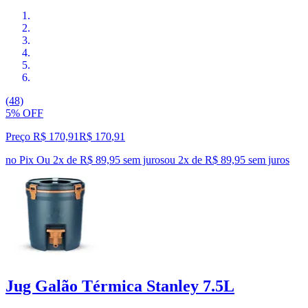
(48)
5% OFF
Preço R$ 170,91
R$
170
,
91
no Pix
Ou 2x de R$ 89,95 sem juros
ou
2
x de
R$ 89,95
sem juros
Jug Galão Térmica Stanley 7.5L