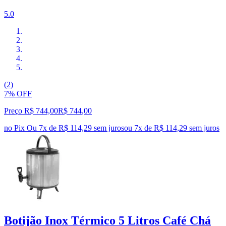
5.0
(2)
7% OFF
Preço R$ 744,00
R$
744
,
00
no Pix
Ou 7x de R$ 114,29 sem juros
ou
7
x de
R$ 114,29
sem juros
Botijão Inox Térmico 5 Litros Café Chá