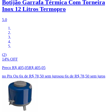
Botijão Garrafa Térmica Com Torneira
Inox 12 Litros Termopro
5.0
(2)
14% OFF
Preço R$ 405,05
R$
405
,
05
no Pix
Ou 6x de R$ 78,50 sem juros
ou
6
x de
R$ 78,50
sem juros