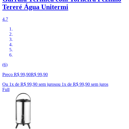
Tereré Água Unitermi
4.7
(6)
Preço R$ 99,90
R$
99
,
90
Ou 1x de R$ 99,90 sem juros
ou
1
x de
R$ 99,90
sem juros
Full