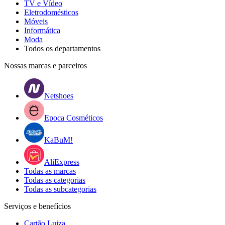
TV e Vídeo
Eletrodomésticos
Móveis
Informática
Moda
Todos os departamentos
Nossas marcas e parceiros
Netshoes
Epoca Cosméticos
KaBuM!
AliExpress
Todas as marcas
Todas as categorias
Todas as subcategorias
Serviços e benefícios
Cartão Luiza