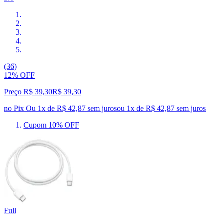
(36)
12% OFF
Preço R$ 39,30
R$
39
,
30
no Pix
Ou 1x de R$ 42,87 sem juros
ou
1
x de
R$ 42,87
sem juros
Cupom 10% OFF
Full