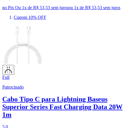
no Pix
Ou 1x de R$ 53,53 sem juros
ou
1
x de
R$ 53,53
sem juros
Cupom 10% OFF
Full
Patrocinado
Cabo Tipo C para Lightning Baseus
Superior Series Fast Charging Data 20W
1m
5.0