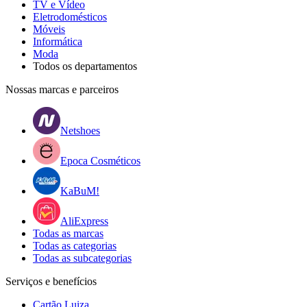
TV e Vídeo
Eletrodomésticos
Móveis
Informática
Moda
Todos os departamentos
Nossas marcas e parceiros
Netshoes
Epoca Cosméticos
KaBuM!
AliExpress
Todas as marcas
Todas as categorias
Todas as subcategorias
Serviços e benefícios
Cartão Luiza