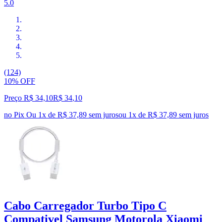
5.0
(124)
10% OFF
Preço R$ 34,10
R$
34
,
10
no Pix
Ou 1x de R$ 37,89 sem juros
ou
1
x de
R$ 37,89
sem juros
Cabo Carregador Turbo Tipo C
Compativel Samsung Motorola Xiaomi