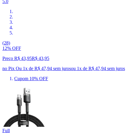
5.0
(28)
12% OFF
Preço R$ 43,95
R$
43
,
95
no Pix
Ou 1x de R$ 47,94 sem juros
ou
1
x de
R$ 47,94
sem juros
Cupom 10% OFF
Full