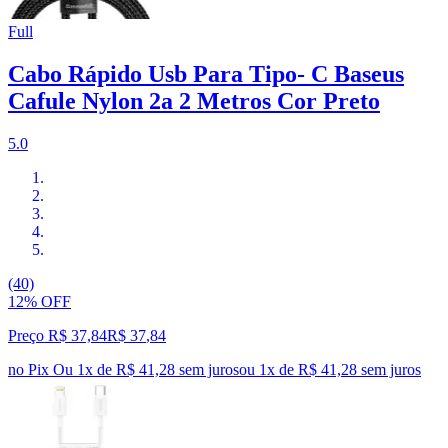
Full
Cabo Rápido Usb Para Tipo- C Baseus
Cafule Nylon 2a 2 Metros Cor Preto
5.0
(40)
12% OFF
Preço R$ 37,84
R$
37
,
84
no Pix
Ou 1x de R$ 41,28 sem juros
ou
1
x de
R$ 41,28
sem juros