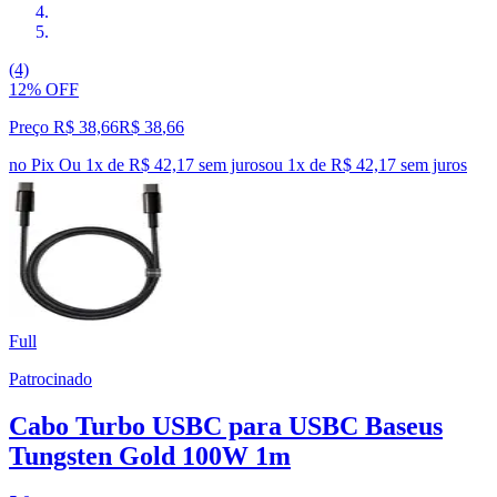
(4)
12% OFF
Preço R$ 38,66
R$
38
,
66
no Pix
Ou 1x de R$ 42,17 sem juros
ou
1
x de
R$ 42,17
sem juros
Full
Patrocinado
Cabo Turbo USBC para USBC Baseus
Tungsten Gold 100W 1m