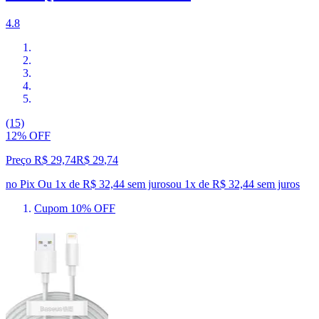
4.8
(15)
12% OFF
Preço R$ 29,74
R$
29
,
74
no Pix
Ou 1x de R$ 32,44 sem juros
ou
1
x de
R$ 32,44
sem juros
Cupom 10% OFF