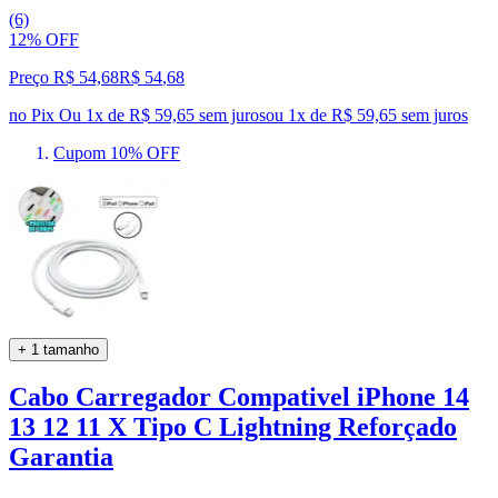
(6)
12% OFF
Preço R$ 54,68
R$
54
,
68
no Pix
Ou 1x de R$ 59,65 sem juros
ou
1
x de
R$ 59,65
sem juros
Cupom 10% OFF
+ 1 tamanho
Cabo Carregador Compativel iPhone 14
13 12 11 X Tipo C Lightning Reforçado
Garantia