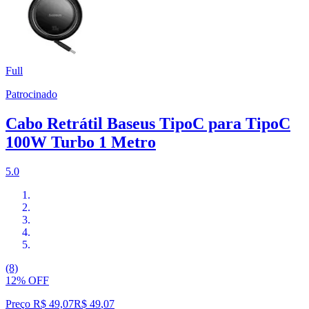
Full
Patrocinado
Cabo Retrátil Baseus TipoC para TipoC
100W Turbo 1 Metro
5.0
(8)
12% OFF
Preço R$ 49,07
R$
49
,
07