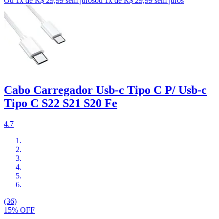
Ou 1x de R$ 29,99 sem juros
ou
1
x de
R$ 29,99
sem juros
Cabo Carregador Usb-c Tipo C P/ Usb-c
Tipo C S22 S21 S20 Fe
4.7
(36)
15% OFF