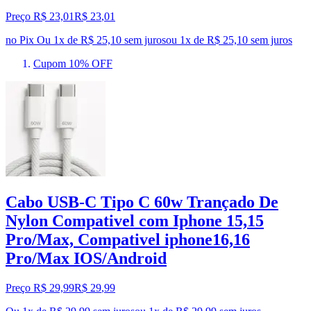
Preço R$ 23,01
R$
23
,
01
no Pix
Ou 1x de R$ 25,10 sem juros
ou
1
x de
R$ 25,10
sem juros
Cupom 10% OFF
Cabo USB-C Tipo C 60w Trançado De
Nylon Compativel com Iphone 15,15
Pro/Max, Compativel iphone16,16
Pro/Max IOS/Android
Preço R$ 29,99
R$
29
,
99