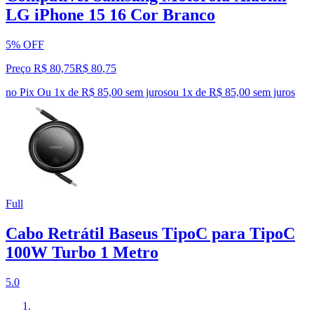
LG iPhone 15 16 Cor Branco
5% OFF
Preço R$ 80,75
R$
80
,
75
no Pix
Ou 1x de R$ 85,00 sem juros
ou
1
x de
R$ 85,00
sem juros
Full
Cabo Retrátil Baseus TipoC para TipoC
100W Turbo 1 Metro
5.0