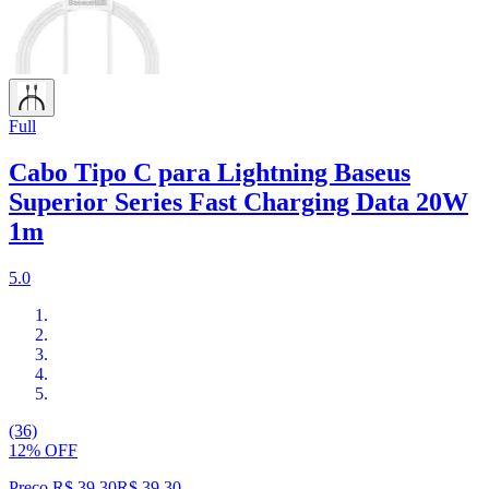
Full
Cabo Tipo C para Lightning Baseus
Superior Series Fast Charging Data 20W
1m
5.0
(36)
12% OFF
Preço R$ 39,30
R$
39
,
30