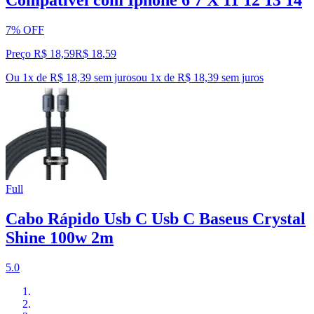
Compatível com Iphone 6 7 X 11 12 13 14
7% OFF
Preço R$ 18,59
R$
18
,
59
Ou 1x de R$ 18,39 sem juros
ou
1
x de
R$ 18,39
sem juros
Full
Cabo Rápido Usb C Usb C Baseus Crystal
Shine 100w 2m
5.0