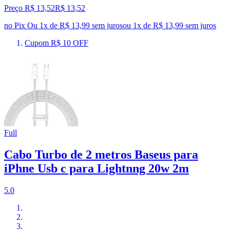
Preço R$ 13,52
R$
13
,
52
no Pix
Ou 1x de R$ 13,99 sem juros
ou
1
x de
R$ 13,99
sem juros
Cupom R$ 10 OFF
Full
Cabo Turbo de 2 metros Baseus para
iPhne Usb c para Lightnng 20w 2m
5.0