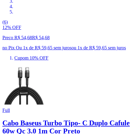
(6)
12% OFF
Preço R$ 54,68
R$
54
,
68
no Pix
Ou 1x de R$ 59,65 sem juros
ou
1
x de
R$ 59,65
sem juros
Cupom 10% OFF
Full
Cabo Baseus Turbo Tipo- C Duplo Cafule
60w Qc 3.0 1m Cor Preto