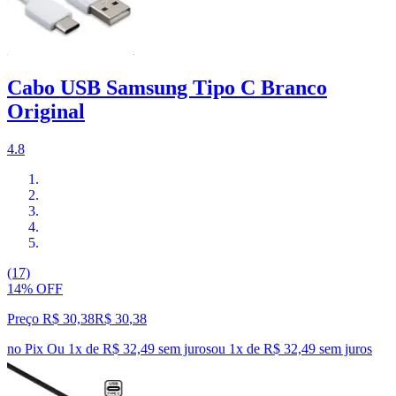
Cabo USB Samsung Tipo C Branco
Original
4.8
(17)
14% OFF
Preço R$ 30,38
R$
30
,
38
no Pix
Ou 1x de R$ 32,49 sem juros
ou
1
x de
R$ 32,49
sem juros