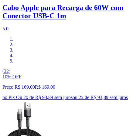
Cabo Apple para Recarga de 60W com
Conector USB-C 1m
5.0
(32)
10% OFF
Preço R$ 169,00
R$
169
,
00
no Pix
Ou 2x de R$ 93,89 sem juros
ou
2
x de
R$ 93,89
sem juros