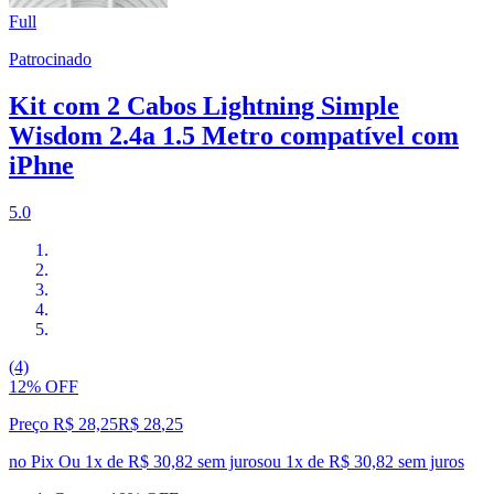
Full
Patrocinado
Kit com 2 Cabos Lightning Simple
Wisdom 2.4a 1.5 Metro compatível com
iPhne
5.0
(4)
12% OFF
Preço R$ 28,25
R$
28
,
25
no Pix
Ou 1x de R$ 30,82 sem juros
ou
1
x de
R$ 30,82
sem juros