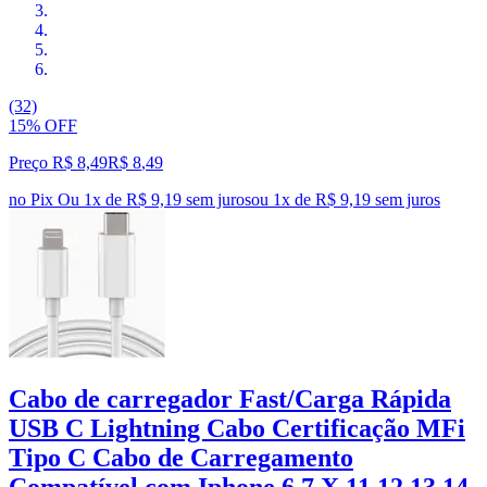
(32)
15% OFF
Preço R$ 8,49
R$
8
,
49
no Pix
Ou 1x de R$ 9,19 sem juros
ou
1
x de
R$ 9,19
sem juros
Cabo de carregador Fast/Carga Rápida
USB C Lightning Cabo Certificação MFi
Tipo C Cabo de Carregamento