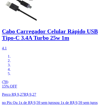
Cabo Carregador Celular Rápido USB
Tipo-C 3.4A Turbo 25w 1m
4.1
(78)
15% OFF
Preço R$ 9,27
R$
9
,
27
no Pix
Ou 1x de R$ 9,59 sem juros
ou
1
x de
R$ 9,59
sem juros