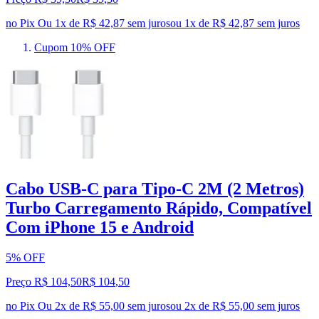
no Pix
Ou 1x de R$ 42,87 sem juros
ou
1
x de
R$ 42,87
sem juros
Cupom 10% OFF
Cabo USB-C para Tipo-C 2M (2 Metros)
Turbo Carregamento Rápido, Compatível
Com iPhone 15 e Android
5% OFF
Preço R$ 104,50
R$
104
,
50
no Pix
Ou 2x de R$ 55,00 sem juros
ou
2
x de
R$ 55,00
sem juros