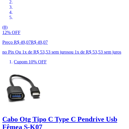
(8)
12% OFF
Preço R$ 49,07
R$
49
,
07
no Pix
Ou 1x de R$ 53,53 sem juros
ou
1
x de
R$ 53,53
sem juros
Cupom 10% OFF
Cabo Otg Tipo C Type C Pendrive Usb
Fêmea S-K07