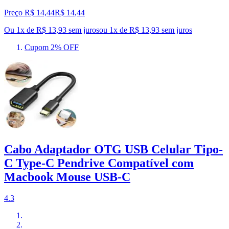
Preço R$ 14,44
R$
14
,
44
Ou 1x de R$ 13,93 sem juros
ou
1
x de
R$ 13,93
sem juros
Cupom 2% OFF
Cabo Adaptador OTG USB Celular Tipo-
C Type-C Pendrive Compatível com
Macbook Mouse USB-C
4.3