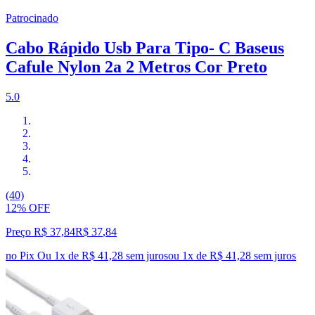
Patrocinado
Cabo Rápido Usb Para Tipo- C Baseus
Cafule Nylon 2a 2 Metros Cor Preto
5.0
(40)
12% OFF
Preço R$ 37,84
R$
37
,
84
no Pix
Ou 1x de R$ 41,28 sem juros
ou
1
x de
R$ 41,28
sem juros