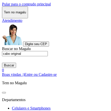
Pular para o conteudo principal
Tem no magalu
Atendimento
Digite seu CEP
Buscar no Magalu
Buscar
0
Boas vindas :)
Entre ou Cadastre-se
Tem no Magalu
Departamentos
Celulares e Smartphones