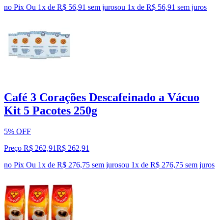
no Pix
Ou 1x de R$ 56,91 sem juros
ou
1
x de
R$ 56,91
sem juros
Café 3 Corações Descafeinado a Vácuo
Kit 5 Pacotes 250g
5% OFF
Preço R$ 262,91
R$
262
,
91
no Pix
Ou 1x de R$ 276,75 sem juros
ou
1
x de
R$ 276,75
sem juros