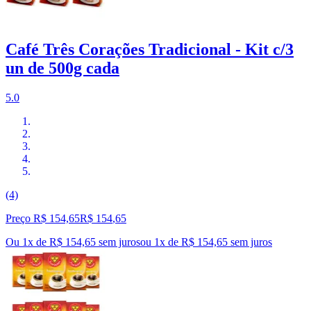
Café Três Corações Tradicional - Kit c/3
un de 500g cada
5.0
(4)
Preço R$ 154,65
R$
154
,
65
Ou 1x de R$ 154,65 sem juros
ou
1
x de
R$ 154,65
sem juros