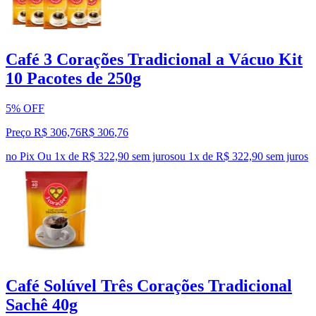
Café 3 Corações Tradicional a Vácuo Kit
10 Pacotes de 250g
5% OFF
Preço R$ 306,76
R$
306
,
76
no Pix
Ou 1x de R$ 322,90 sem juros
ou
1
x de
R$ 322,90
sem juros
Café Solúvel Três Corações Tradicional
Sachê 40g