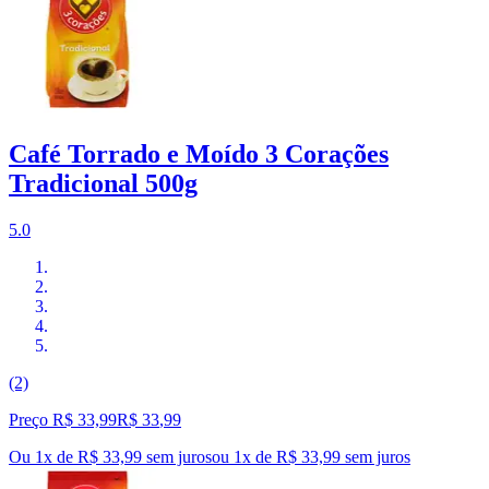
Café Torrado e Moído 3 Corações
Tradicional 500g
5.0
(2)
Preço R$ 33,99
R$
33
,
99
Ou 1x de R$ 33,99 sem juros
ou
1
x de
R$ 33,99
sem juros