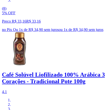
(8)
5% OFF
Preço R$ 33,16
R$
33
,
16
no Pix
Ou 1x de R$ 34,90 sem juros
ou
1
x de
R$ 34,90
sem juros
Café Solúvel Liofilizado 100% Arábica 3
Corações - Tradicional Pote 100g
4.1