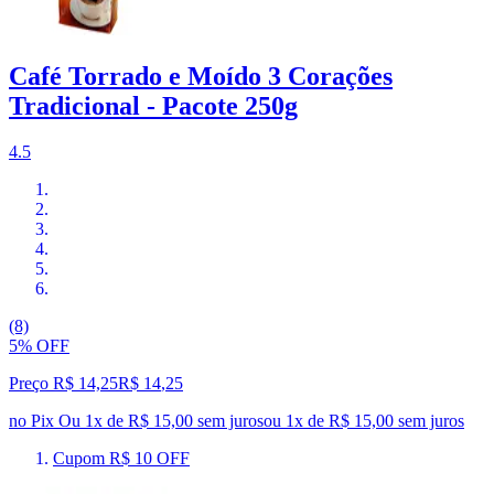
Café Torrado e Moído 3 Corações
Tradicional - Pacote 250g
4.5
(8)
5% OFF
Preço R$ 14,25
R$
14
,
25
no Pix
Ou 1x de R$ 15,00 sem juros
ou
1
x de
R$ 15,00
sem juros
Cupom R$ 10 OFF