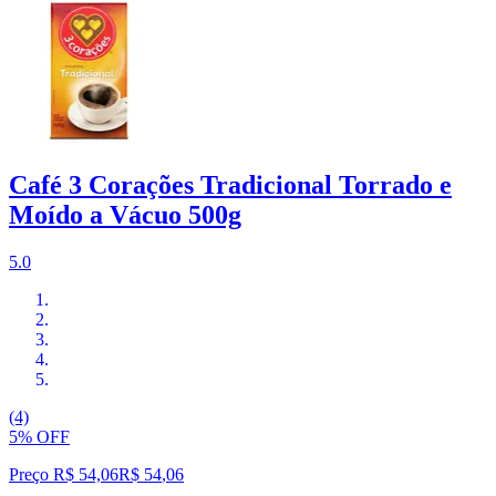
Café 3 Corações Tradicional Torrado e
Moído a Vácuo 500g
5.0
(4)
5% OFF
Preço R$ 54,06
R$
54
,
06