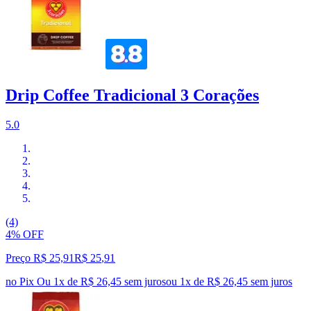
Drip Coffee Tradicional 3 Corações
5.0
(4)
4% OFF
Preço R$ 25,91
R$
25
,
91
no Pix
Ou 1x de R$ 26,45 sem juros
ou
1
x de
R$ 26,45
sem juros