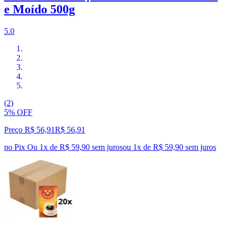
e Moído 500g
5.0
(2)
5% OFF
Preço R$ 56,91
R$
56
,
91
no Pix
Ou 1x de R$ 59,90 sem juros
ou
1
x de
R$ 59,90
sem juros