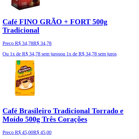
Café FINO GRÃO + FORT 500g
Tradicional
Preço R$ 34,78
R$
34
,
78
Ou 1x de R$ 34,78 sem juros
ou
1
x de
R$ 34,78
sem juros
Café Brasileiro Tradicional Torrado e
Moído 500g Três Corações
Preço R$ 45,00
R$
45
,
00