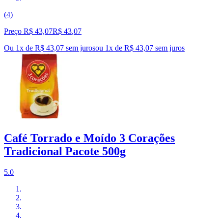
(4)
Preço R$ 43,07
R$
43
,
07
Ou 1x de R$ 43,07 sem juros
ou
1
x de
R$ 43,07
sem juros
Café Torrado e Moído 3 Corações
Tradicional Pacote 500g
5.0