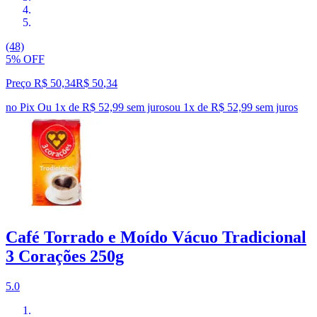
(48)
5% OFF
Preço R$ 50,34
R$
50
,
34
no Pix
Ou 1x de R$ 52,99 sem juros
ou
1
x de
R$ 52,99
sem juros
Café Torrado e Moído Vácuo Tradicional
3 Corações 250g
5.0