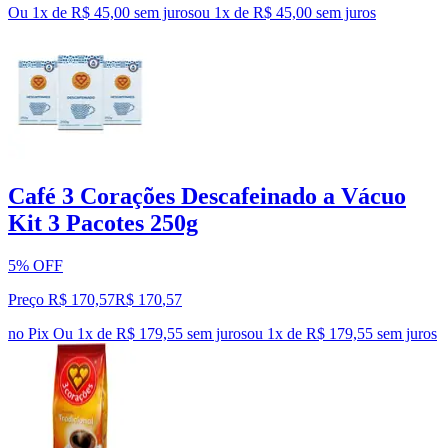
Ou 1x de R$ 45,00 sem juros
ou
1
x de
R$ 45,00
sem juros
Café 3 Corações Descafeinado a Vácuo
Kit 3 Pacotes 250g
5% OFF
Preço R$ 170,57
R$
170
,
57
no Pix
Ou 1x de R$ 179,55 sem juros
ou
1
x de
R$ 179,55
sem juros