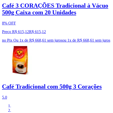
Café 3 CORAÇÕES Tradicional à Vácuo
500g Caixa com 20 Unidades
8% OFF
Preço R$ 615,12
R$
615
,
12
no Pix
Ou 1x de R$ 668,61 sem juros
ou
1
x de
R$ 668,61
sem juros
Café Tradicional com 500g 3 Corações
5.0