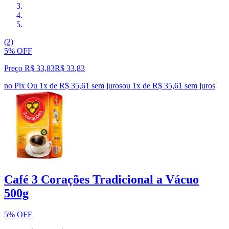
(2)
5% OFF
Preço R$ 33,83
R$
33
,
83
no Pix
Ou 1x de R$ 35,61 sem juros
ou
1
x de
R$ 35,61
sem juros
Café 3 Corações Tradicional a Vácuo
500g
5% OFF