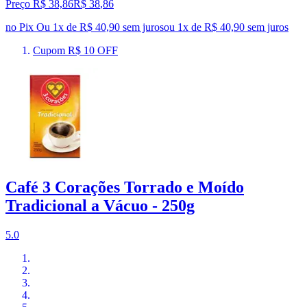
Preço R$ 38,86
R$
38
,
86
no Pix
Ou 1x de R$ 40,90 sem juros
ou
1
x de
R$ 40,90
sem juros
Cupom R$ 10 OFF
Café 3 Corações Torrado e Moído
Tradicional a Vácuo - 250g
5.0