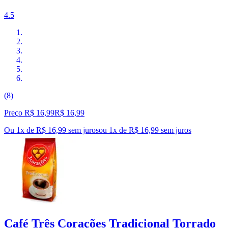
4.5
(8)
Preço R$ 16,99
R$
16
,
99
Ou 1x de R$ 16,99 sem juros
ou
1
x de
R$ 16,99
sem juros
Café Três Corações Tradicional Torrado