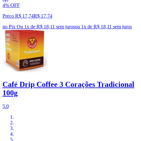
4% OFF
Preço R$ 17,74
R$
17
,
74
no Pix
Ou 1x de R$ 18,11 sem juros
ou
1
x de
R$ 18,11
sem juros
Café Drip Coffee 3 Corações Tradicional
100g
5.0