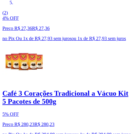
(2)
4% OFF
Preço R$ 27,36
R$
27
,
36
no Pix
Ou 1x de R$ 27,93 sem juros
ou
1
x de
R$ 27,93
sem juros
Café 3 Corações Tradicional a Vácuo Kit
5 Pacotes de 500g
5% OFF
Preço R$ 280,23
R$
280
,
23