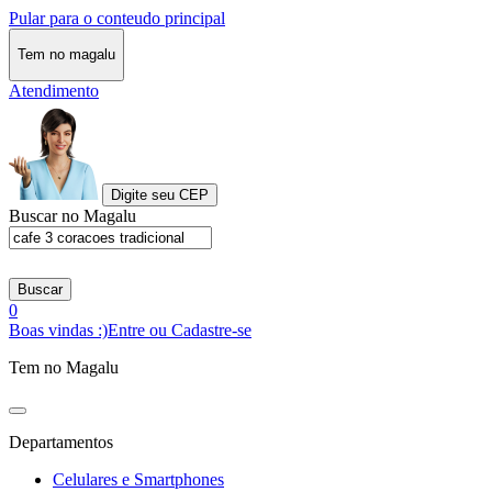
Pular para o conteudo principal
Tem no magalu
Atendimento
Digite seu CEP
Buscar no Magalu
Buscar
0
Boas vindas :)
Entre ou Cadastre-se
Tem no Magalu
Departamentos
Celulares e Smartphones