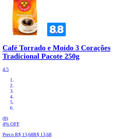
Café Torrado e Moído 3 Corações
Tradicional Pacote 250g
4.5
(8)
4% OFF
Preço R$ 13,68
R$
13
,
68