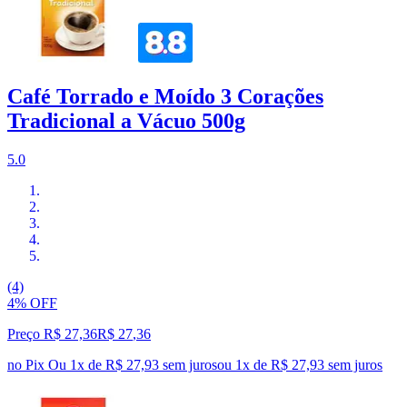
Café Torrado e Moído 3 Corações
Tradicional a Vácuo 500g
5.0
(4)
4% OFF
Preço R$ 27,36
R$
27
,
36
no Pix
Ou 1x de R$ 27,93 sem juros
ou
1
x de
R$ 27,93
sem juros