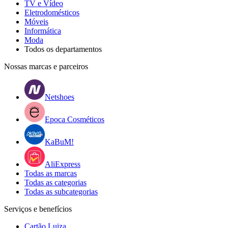
TV e Vídeo
Eletrodomésticos
Móveis
Informática
Moda
Todos os departamentos
Nossas marcas e parceiros
Netshoes
Epoca Cosméticos
KaBuM!
AliExpress
Todas as marcas
Todas as categorias
Todas as subcategorias
Serviços e benefícios
Cartão Luiza