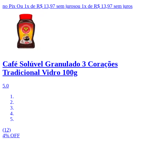
no Pix
Ou 1x de R$ 13,97 sem juros
ou
1
x de
R$ 13,97
sem juros
Café Solúvel Granulado 3 Corações
Tradicional Vidro 100g
5.0
(12)
4% OFF