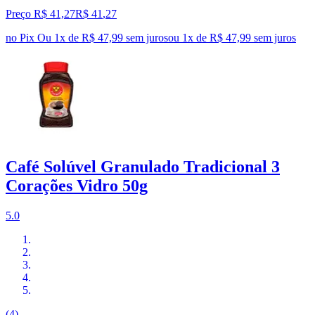
Preço R$ 41,27
R$
41
,
27
no Pix
Ou 1x de R$ 47,99 sem juros
ou
1
x de
R$ 47,99
sem juros
Café Solúvel Granulado Tradicional 3
Corações Vidro 50g
5.0
(4)