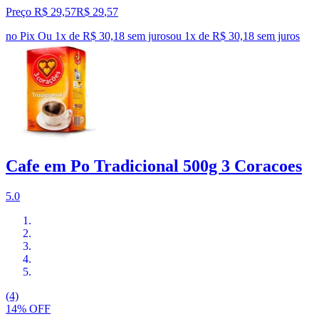
Preço R$ 29,57
R$
29
,
57
no Pix
Ou 1x de R$ 30,18 sem juros
ou
1
x de
R$ 30,18
sem juros
Cafe em Po Tradicional 500g 3 Coracoes
5.0
(4)
14% OFF