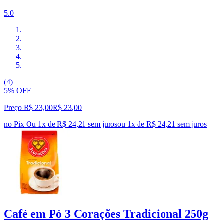
5.0
(4)
5% OFF
Preço R$ 23,00
R$
23
,
00
no Pix
Ou 1x de R$ 24,21 sem juros
ou
1
x de
R$ 24,21
sem juros
Café em Pó 3 Corações Tradicional 250g