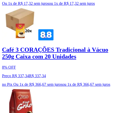
Ou 1x de R$ 17,32 sem juros
ou
1
x de
R$ 17,32
sem juros
Café 3 CORAÇÕES Tradicional à Vácuo
250g Caixa com 20 Unidades
8% OFF
Preço R$ 337,34
R$
337
,
34
no Pix
Ou 1x de R$ 366,67 sem juros
ou
1
x de
R$ 366,67
sem juros