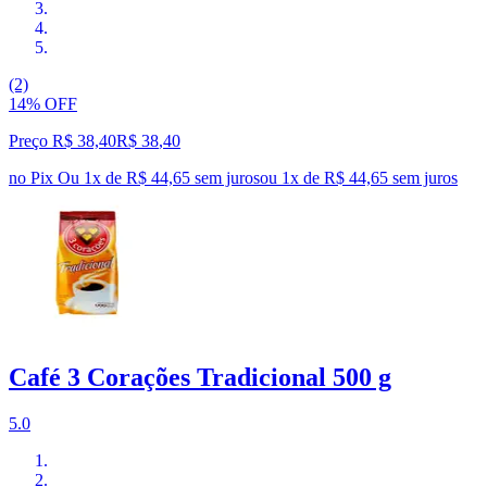
(2)
14% OFF
Preço R$ 38,40
R$
38
,
40
no Pix
Ou 1x de R$ 44,65 sem juros
ou
1
x de
R$ 44,65
sem juros
Café 3 Corações Tradicional 500 g
5.0