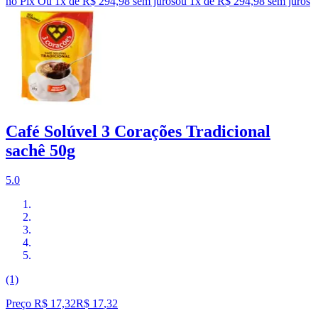
no Pix
Ou 1x de R$ 294,98 sem juros
ou
1
x de
R$ 294,98
sem juros
Café Solúvel 3 Corações Tradicional
sachê 50g
5.0
(1)
Preço R$ 17,32
R$
17
,
32