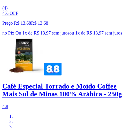
(4)
4% OFF
Preço R$ 13,68
R$
13
,
68
no Pix
Ou 1x de R$ 13,97 sem juros
ou
1
x de
R$ 13,97
sem juros
Café Especial Torrado e Moído Coffee
Mais Sul de Minas 100% Arábica - 250g
4.8