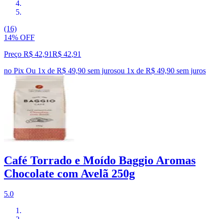
(16)
14% OFF
Preço R$ 42,91
R$
42
,
91
no Pix
Ou 1x de R$ 49,90 sem juros
ou
1
x de
R$ 49,90
sem juros
Café Torrado e Moído Baggio Aromas
Chocolate com Avelã 250g
5.0