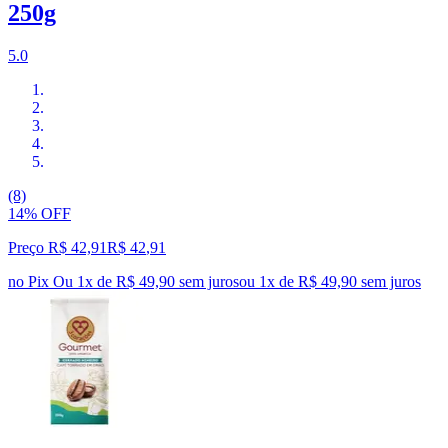
250g
5.0
(8)
14% OFF
Preço R$ 42,91
R$
42
,
91
no Pix
Ou 1x de R$ 49,90 sem juros
ou
1
x de
R$ 49,90
sem juros