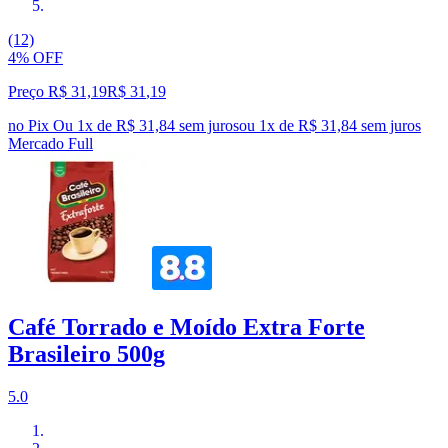
(12)
4% OFF
Preço R$ 31,19
R$
31
,
19
no Pix
Ou 1x de R$ 31,84 sem juros
ou
1
x de
R$ 31,84
sem juros
Mercado Full
Café Torrado e Moído Extra Forte
Brasileiro 500g
5.0