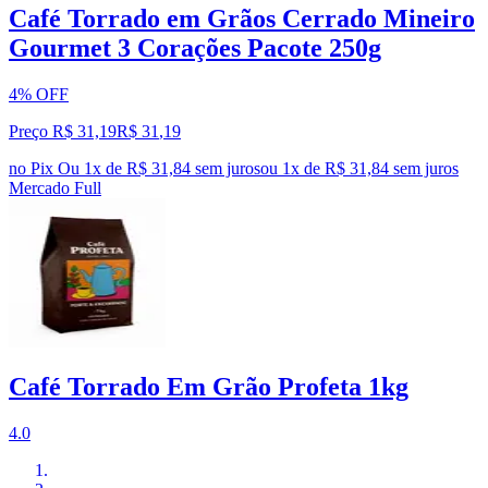
Café Torrado em Grãos Cerrado Mineiro
Gourmet 3 Corações Pacote 250g
4% OFF
Preço R$ 31,19
R$
31
,
19
no Pix
Ou 1x de R$ 31,84 sem juros
ou
1
x de
R$ 31,84
sem juros
Mercado Full
Café Torrado Em Grão Profeta 1kg
4.0