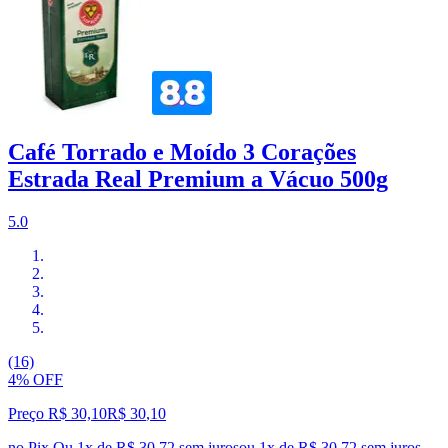
Café Torrado e Moído 3 Corações
Estrada Real Premium a Vácuo 500g
5.0
(16)
4% OFF
Preço R$ 30,10
R$
30
,
10
no Pix
Ou 1x de R$ 30,72 sem juros
ou
1
x de
R$ 30,72
sem juros