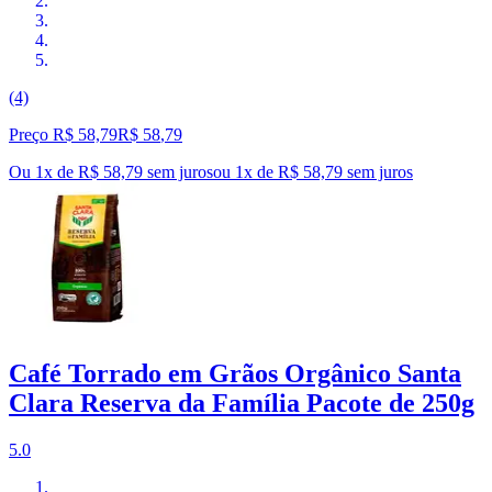
(4)
Preço R$ 58,79
R$
58
,
79
Ou 1x de R$ 58,79 sem juros
ou
1
x de
R$ 58,79
sem juros
Café Torrado em Grãos Orgânico Santa
Clara Reserva da Família Pacote de 250g
5.0