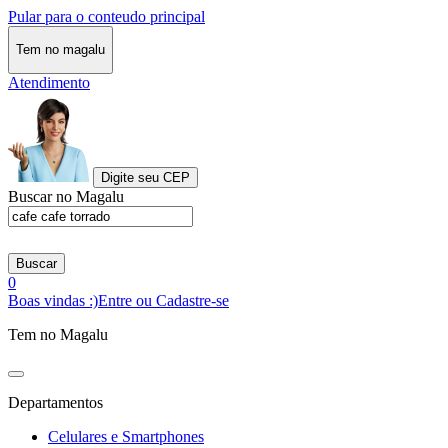
Pular para o conteudo principal
Tem no magalu
Atendimento
Digite seu CEP
Buscar no Magalu
Buscar
0
Boas vindas :)
Entre ou Cadastre-se
Tem no Magalu
Departamentos
Celulares e Smartphones