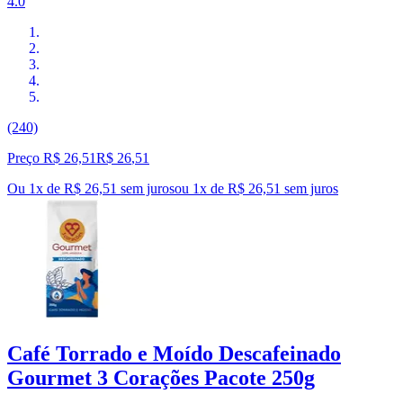
4.0
(240)
Preço R$ 26,51
R$
26
,
51
Ou 1x de R$ 26,51 sem juros
ou
1
x de
R$ 26,51
sem juros
Café Torrado e Moído Descafeinado
Gourmet 3 Corações Pacote 250g