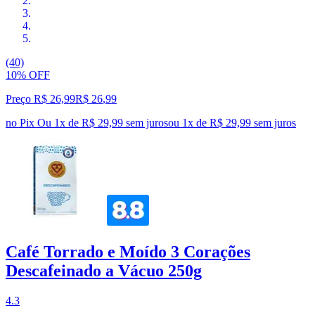
(40)
10% OFF
Preço R$ 26,99
R$
26
,
99
no Pix
Ou 1x de R$ 29,99 sem juros
ou
1
x de
R$ 29,99
sem juros
Café Torrado e Moído 3 Corações
Descafeinado a Vácuo 250g
4.3