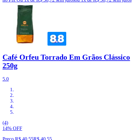
Café Orfeu Torrado Em Grãos Clássico
250g
5.0
(4)
14% OFF
Preço R$ 40,55
R$
40
,
55