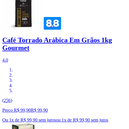
Café Torrado Arábica Em Grãos 1kg
Gourmet
4.0
(256)
Preço R$ 99,90
R$
99
,
90
Ou 1x de R$ 99,90 sem juros
ou
1
x de
R$ 99,90
sem juros