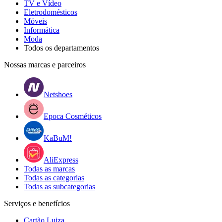
TV e Vídeo
Eletrodomésticos
Móveis
Informática
Moda
Todos os departamentos
Nossas marcas e parceiros
Netshoes
Epoca Cosméticos
KaBuM!
AliExpress
Todas as marcas
Todas as categorias
Todas as subcategorias
Serviços e benefícios
Cartão Luiza