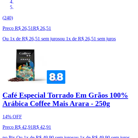
(240)
Preço R$ 26,51
R$
26
,
51
Ou 1x de R$ 26,51 sem juros
ou
1
x de
R$ 26,51
sem juros
Café Especial Torrado Em Grãos 100%
Arábica Coffee Mais Arara - 250g
14% OFF
Preço R$ 42,91
R$
42
,
91
no Pix
Ou 1x de R$ 49,90 sem juros
ou
1
x de
R$ 49,90
sem juros