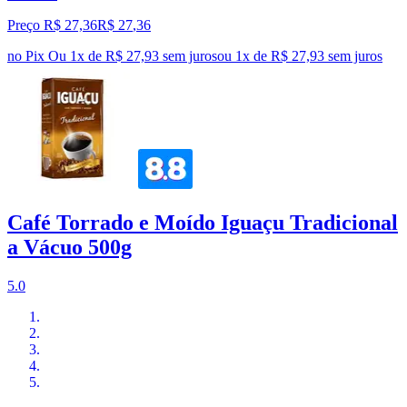
Preço R$ 27,36
R$
27
,
36
no Pix
Ou 1x de R$ 27,93 sem juros
ou
1
x de
R$ 27,93
sem juros
Café Torrado e Moído Iguaçu Tradicional
a Vácuo 500g
5.0