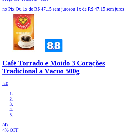
no Pix
Ou 1x de R$ 47,15 sem juros
ou
1
x de
R$ 47,15
sem juros
Café Torrado e Moído 3 Corações
Tradicional a Vácuo 500g
5.0
(4)
4% OFF