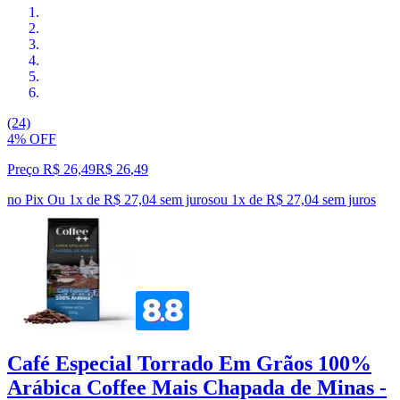
(24)
4% OFF
Preço R$ 26,49
R$
26
,
49
no Pix
Ou 1x de R$ 27,04 sem juros
ou
1
x de
R$ 27,04
sem juros
Café Especial Torrado Em Grãos 100%
Arábica Coffee Mais Chapada de Minas -