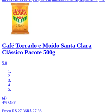
Café Torrado e Moído Santa Clara
Clássico Pacote 500g
5.0
(4)
4% OFF
Preço R$ 27,36
R$
27
,
36