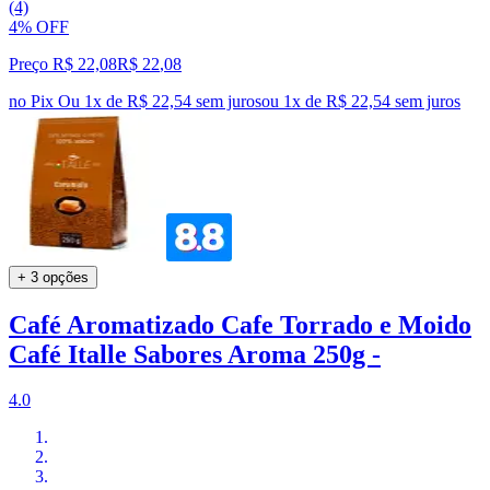
(4)
4% OFF
Preço R$ 22,08
R$
22
,
08
no Pix
Ou 1x de R$ 22,54 sem juros
ou
1
x de
R$ 22,54
sem juros
+ 3 opções
Café Aromatizado Cafe Torrado e Moido
Café Italle Sabores Aroma 250g -
4.0