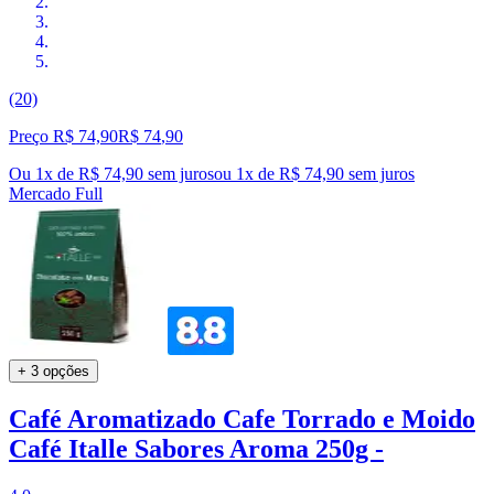
(20)
Preço R$ 74,90
R$
74
,
90
Ou 1x de R$ 74,90 sem juros
ou
1
x de
R$ 74,90
sem juros
Mercado Full
+ 3 opções
Café Aromatizado Cafe Torrado e Moido
Café Italle Sabores Aroma 250g -