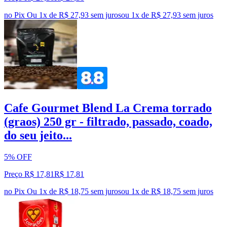
no Pix
Ou 1x de R$ 27,93 sem juros
ou
1
x de
R$ 27,93
sem juros
Cafe Gourmet Blend La Crema torrado
(graos) 250 gr - filtrado, passado, coado,
do seu jeito...
5% OFF
Preço R$ 17,81
R$
17
,
81
no Pix
Ou 1x de R$ 18,75 sem juros
ou
1
x de
R$ 18,75
sem juros