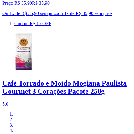
Preço R$ 35,90
R$
35
,
90
Ou 1x de R$ 35,90 sem juros
ou
1
x de
R$ 35,90
sem juros
Cupom R$ 15 OFF
Café Torrado e Moído Mogiana Paulista
Gourmet 3 Corações Pacote 250g
5.0