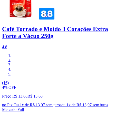
Café Torrado e Moído 3 Corações Extra
Forte a Vácuo 250g
4.8
(16)
4% OFF
Preço R$ 13,68
R$
13
,
68
no Pix
Ou 1x de R$ 13,97 sem juros
ou
1
x de
R$ 13,97
sem juros
Mercado Full