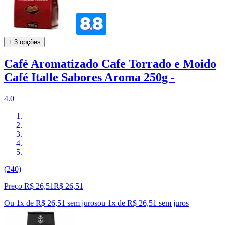
+ 3 opções
Café Aromatizado Cafe Torrado e Moido
Café Italle Sabores Aroma 250g -
4.0
(240)
Preço R$ 26,51
R$
26
,
51
Ou 1x de R$ 26,51 sem juros
ou
1
x de
R$ 26,51
sem juros