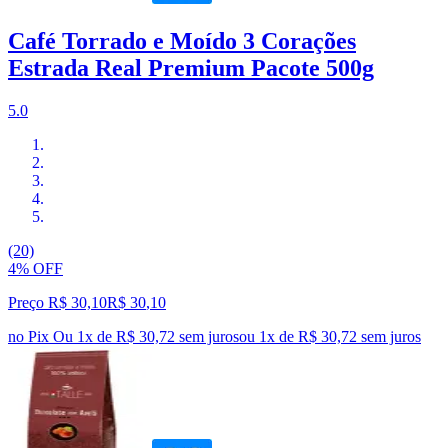
Café Torrado e Moído 3 Corações
Estrada Real Premium Pacote 500g
5.0
(20)
4% OFF
Preço R$ 30,10
R$
30
,
10
no Pix
Ou 1x de R$ 30,72 sem juros
ou
1
x de
R$ 30,72
sem juros