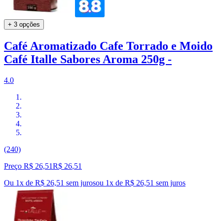
+ 3 opções
Café Aromatizado Cafe Torrado e Moido
Café Italle Sabores Aroma 250g -
4.0
(240)
Preço R$ 26,51
R$
26
,
51
Ou 1x de R$ 26,51 sem juros
ou
1
x de
R$ 26,51
sem juros