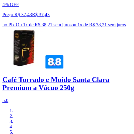
4% OFF
Preço R$ 37,43
R$
37
,
43
no Pix
Ou 1x de R$ 38,21 sem juros
ou
1
x de
R$ 38,21
sem juros
Café Torrado e Moído Santa Clara
Premium a Vácuo 250g
5.0