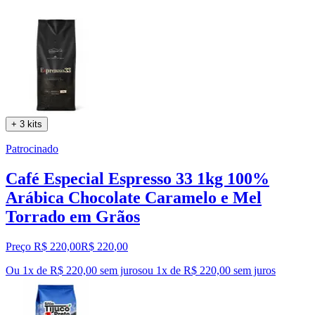
+ 3 kits
Patrocinado
Café Especial Espresso 33 1kg 100%
Arábica Chocolate Caramelo e Mel
Torrado em Grãos
Preço R$ 220,00
R$
220
,
00
Ou 1x de R$ 220,00 sem juros
ou
1
x de
R$ 220,00
sem juros