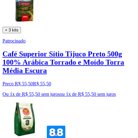
+ 3 kits
Patrocinado
Café Superior Sítio Tijuco Preto 500g
100% Arábica Torrado e Moído Torra
Média Escura
Preço R$ 55,50
R$
55
,
50
Ou 1x de R$ 55,50 sem juros
ou
1
x de
R$ 55,50
sem juros