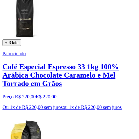
+ 3 kits
Patrocinado
Café Especial Espresso 33 1kg 100%
Arábica Chocolate Caramelo e Mel
Torrado em Grãos
Preço R$ 220,00
R$
220
,
00
Ou 1x de R$ 220,00 sem juros
ou
1
x de
R$ 220,00
sem juros