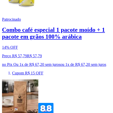
Patrocinado
Combo café especial 1 pacote moído + 1
pacote em grãos 100% arábica
14% OFF
Preço R$ 57,79
R$
57
,
79
no Pix
Ou 1x de R$ 67,20 sem juros
ou
1
x de
R$ 67,20
sem juros
Cupom R$ 15 OFF