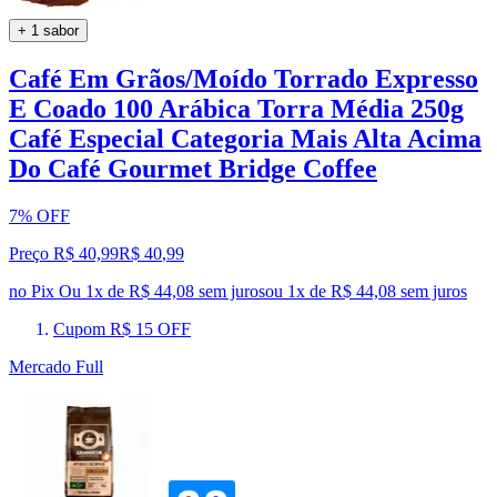
+ 1 sabor
Café Em Grãos/Moído Torrado Expresso
E Coado 100 Arábica Torra Média 250g
Café Especial Categoria Mais Alta Acima
Do Café Gourmet Bridge Coffee
7% OFF
Preço R$ 40,99
R$
40
,
99
no Pix
Ou 1x de R$ 44,08 sem juros
ou
1
x de
R$ 44,08
sem juros
Cupom R$ 15 OFF
Mercado Full