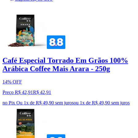
Café Especial Torrado Em Grãos 100%
Arábica Coffee Mais Arara - 250g
14% OFF
Preço R$ 42,91
R$
42
,
91
no Pix
Ou 1x de R$ 49,90 sem juros
ou
1
x de
R$ 49,90
sem juros