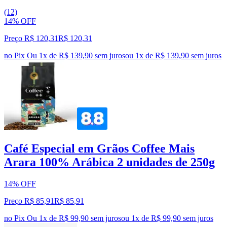
(12)
14% OFF
Preço R$ 120,31
R$
120
,
31
no Pix
Ou 1x de R$ 139,90 sem juros
ou
1
x de
R$ 139,90
sem juros
Café Especial em Grãos Coffee Mais
Arara 100% Arábica 2 unidades de 250g
14% OFF
Preço R$ 85,91
R$
85
,
91
no Pix
Ou 1x de R$ 99,90 sem juros
ou
1
x de
R$ 99,90
sem juros