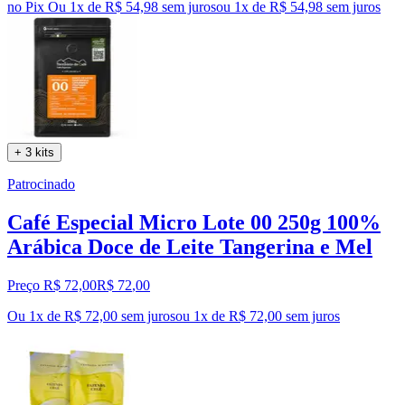
no Pix
Ou 1x de R$ 54,98 sem juros
ou
1
x de
R$ 54,98
sem juros
+ 3 kits
Patrocinado
Café Especial Micro Lote 00 250g 100%
Arábica Doce de Leite Tangerina e Mel
Preço R$ 72,00
R$
72
,
00
Ou 1x de R$ 72,00 sem juros
ou
1
x de
R$ 72,00
sem juros