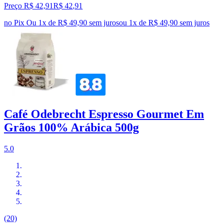
Preço R$ 42,91
R$
42
,
91
no Pix
Ou 1x de R$ 49,90 sem juros
ou
1
x de
R$ 49,90
sem juros
Café Odebrecht Espresso Gourmet Em
Grãos 100% Arábica 500g
5.0
(20)