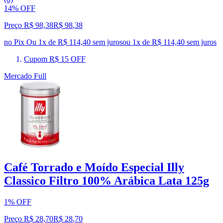
14% OFF
Preço R$ 98,38
R$
98
,
38
no Pix
Ou 1x de R$ 114,40 sem juros
ou
1
x de
R$ 114,40
sem juros
Cupom R$ 15 OFF
Mercado Full
Café Torrado e Moído Especial Illy
Classico Filtro 100% Arábica Lata 125g
1% OFF
Preço R$ 28,70
R$
28
,
70