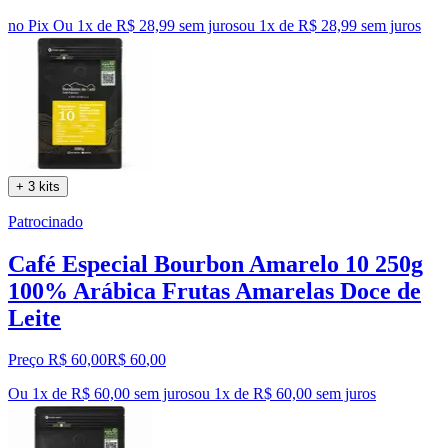
no Pix
Ou 1x de R$ 28,99 sem juros
ou
1
x de
R$ 28,99
sem juros
+ 3 kits
Patrocinado
Café Especial Bourbon Amarelo 10 250g
100% Arábica Frutas Amarelas Doce de
Leite
Preço R$ 60,00
R$
60
,
00
Ou 1x de R$ 60,00 sem juros
ou
1
x de
R$ 60,00
sem juros