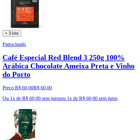
+ 3 kits
Patrocinado
Café Especial Red Blend 3 250g 100%
Arábica Chocolate Ameixa Preta e Vinho
do Porto
Preço R$ 60,00
R$
60
,
00
Ou 1x de R$ 60,00 sem juros
ou
1
x de
R$ 60,00
sem juros