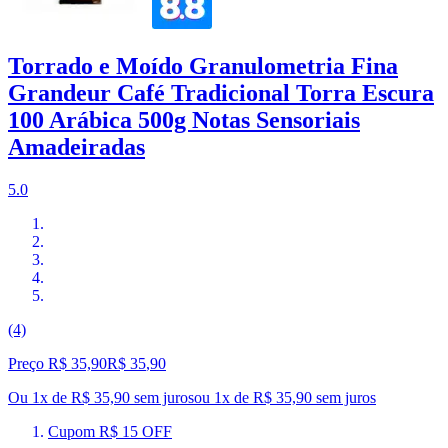
Torrado e Moído Granulometria Fina
Grandeur Café Tradicional Torra Escura
100 Arábica 500g Notas Sensoriais
Amadeiradas
5.0
(4)
Preço R$ 35,90
R$
35
,
90
Ou 1x de R$ 35,90 sem juros
ou
1
x de
R$ 35,90
sem juros
Cupom R$ 15 OFF