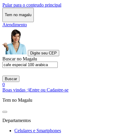
Pular para o conteudo principal
Tem no magalu
Atendimento
Digite seu CEP
Buscar no Magalu
Buscar
0
Boas vindas :)
Entre ou Cadastre-se
Tem no Magalu
Departamentos
Celulares e Smartphones