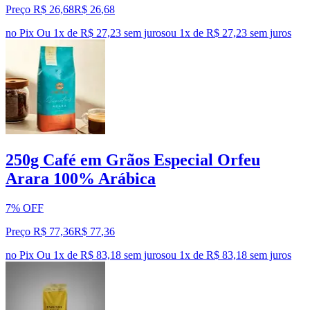
Preço R$ 26,68
R$
26
,
68
no Pix
Ou 1x de R$ 27,23 sem juros
ou
1
x de
R$ 27,23
sem juros
250g Café em Grãos Especial Orfeu
Arara 100% Arábica
7% OFF
Preço R$ 77,36
R$
77
,
36
no Pix
Ou 1x de R$ 83,18 sem juros
ou
1
x de
R$ 83,18
sem juros