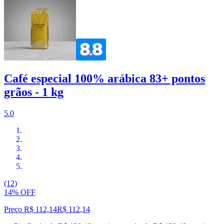
Café especial 100% arábica 83+ pontos
grãos - 1 kg
5.0
(12)
14% OFF
Preço R$ 112,14
R$
112
,
14