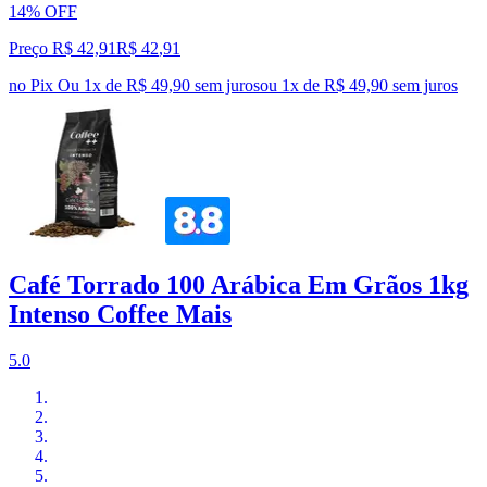
14% OFF
Preço R$ 42,91
R$
42
,
91
no Pix
Ou 1x de R$ 49,90 sem juros
ou
1
x de
R$ 49,90
sem juros
Café Torrado 100 Arábica Em Grãos 1kg
Intenso Coffee Mais
5.0