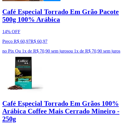
Café Especial Torrado Em Grão Pacote
500g 100% Arábica
14% OFF
Preço R$ 60,97
R$
60
,
97
no Pix
Ou 1x de R$ 70,90 sem juros
ou
1
x de
R$ 70,90
sem juros
Café Especial Torrado Em Grãos 100%
Arábica Coffee Mais Cerrado Mineiro -
250g