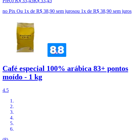
Preço R$ 33,45
R$
33
,
45
no Pix
Ou 1x de R$ 38,90 sem juros
ou
1
x de
R$ 38,90
sem juros
Café especial 100% arábica 83+ pontos
moído - 1 kg
4.5
(8)