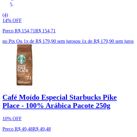
(4)
14% OFF
Preço R$ 154,71
R$
154
,
71
no Pix
Ou 1x de R$ 179,90 sem juros
ou
1
x de
R$ 179,90
sem juros
Café Moído Especial Starbucks Pike
Place - 100% Arábica Pacote 250g
10% OFF
Preço R$ 49,48
R$
49
,
48