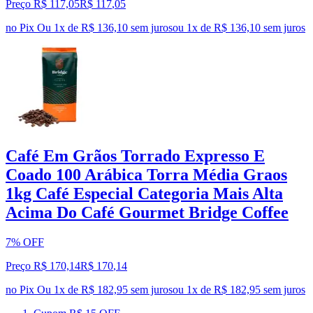
Preço R$ 117,05
R$
117
,
05
no Pix
Ou 1x de R$ 136,10 sem juros
ou
1
x de
R$ 136,10
sem juros
Café Em Grãos Torrado Expresso E
Coado 100 Arábica Torra Média Graos
1kg Café Especial Categoria Mais Alta
Acima Do Café Gourmet Bridge Coffee
7% OFF
Preço R$ 170,14
R$
170
,
14
no Pix
Ou 1x de R$ 182,95 sem juros
ou
1
x de
R$ 182,95
sem juros