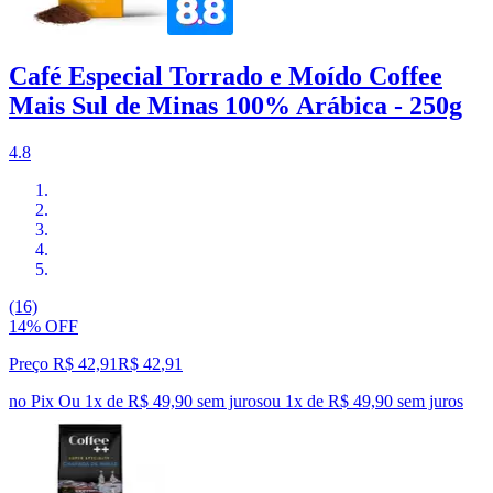
Café Especial Torrado e Moído Coffee
Mais Sul de Minas 100% Arábica - 250g
4.8
(16)
14% OFF
Preço R$ 42,91
R$
42
,
91
no Pix
Ou 1x de R$ 49,90 sem juros
ou
1
x de
R$ 49,90
sem juros