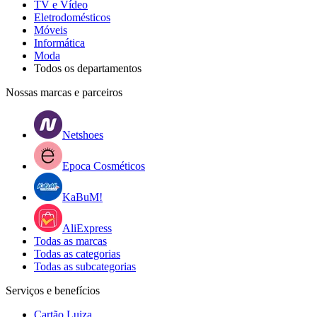
TV e Vídeo
Eletrodomésticos
Móveis
Informática
Moda
Todos os departamentos
Nossas marcas e parceiros
Netshoes
Epoca Cosméticos
KaBuM!
AliExpress
Todas as marcas
Todas as categorias
Todas as subcategorias
Serviços e benefícios
Cartão Luiza