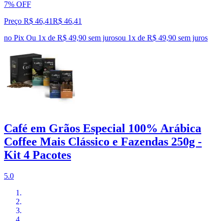
7% OFF
Preço R$ 46,41
R$
46
,
41
no Pix
Ou 1x de R$ 49,90 sem juros
ou
1
x de
R$ 49,90
sem juros
Café em Grãos Especial 100% Arábica
Coffee Mais Clássico e Fazendas 250g -
Kit 4 Pacotes
5.0