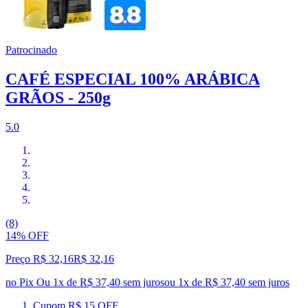
Patrocinado
CAFÉ ESPECIAL 100% ARÁBICA
GRÃOS - 250g
5.0
(8)
14% OFF
Preço R$ 32,16
R$
32
,
16
no Pix
Ou 1x de R$ 37,40 sem juros
ou
1
x de
R$ 37,40
sem juros
Cupom R$ 15 OFF