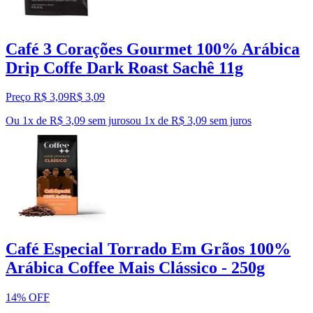
Café 3 Corações Gourmet 100% Arábica
Drip Coffe Dark Roast Sachê 11g
Preço R$ 3,09
R$
3
,
09
Ou 1x de R$ 3,09 sem juros
ou
1
x de
R$ 3,09
sem juros
Café Especial Torrado Em Grãos 100%
Arábica Coffee Mais Clássico - 250g
14% OFF