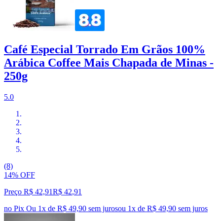
Café Especial Torrado Em Grãos 100%
Arábica Coffee Mais Chapada de Minas -
250g
5.0
(8)
14% OFF
Preço R$ 42,91
R$
42
,
91
no Pix
Ou 1x de R$ 49,90 sem juros
ou
1
x de
R$ 49,90
sem juros