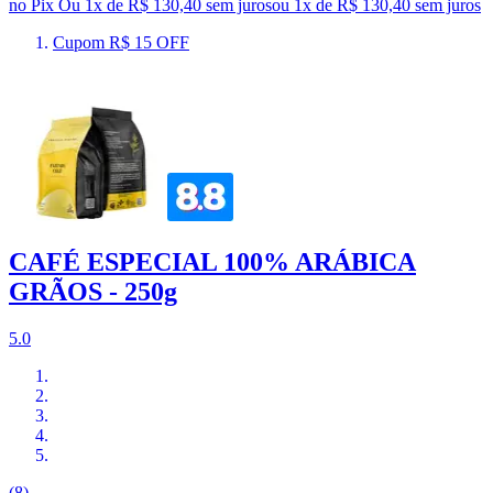
no Pix
Ou 1x de R$ 130,40 sem juros
ou
1
x de
R$ 130,40
sem juros
Cupom R$ 15 OFF
CAFÉ ESPECIAL 100% ARÁBICA
GRÃOS - 250g
5.0
(8)