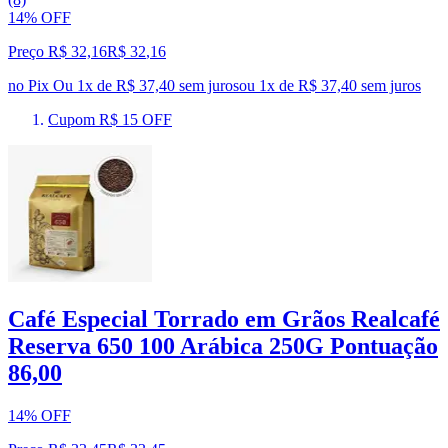
14% OFF
Preço R$ 32,16
R$
32
,
16
no Pix
Ou 1x de R$ 37,40 sem juros
ou
1
x de
R$ 37,40
sem juros
Cupom R$ 15 OFF
Café Especial Torrado em Grãos Realcafé
Reserva 650 100 Arábica 250G Pontuação
86,00
14% OFF