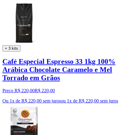
+ 3 kits
Café Especial Espresso 33 1kg 100%
Arábica Chocolate Caramelo e Mel
Torrado em Grãos
Preço R$ 220,00
R$
220
,
00
Ou 1x de R$ 220,00 sem juros
ou
1
x de
R$ 220,00
sem juros