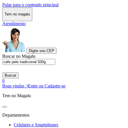
Pular para o conteudo principal
Tem no magalu
Atendimento
Digite seu CEP
Buscar no Magalu
Buscar
0
Boas vindas :)
Entre ou Cadastre-se
Tem no Magalu
Departamentos
Celulares e Smartphones