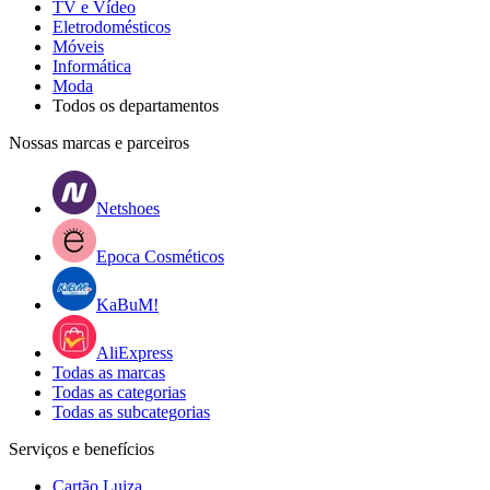
TV e Vídeo
Eletrodomésticos
Móveis
Informática
Moda
Todos os departamentos
Nossas marcas e parceiros
Netshoes
Epoca Cosméticos
KaBuM!
AliExpress
Todas as marcas
Todas as categorias
Todas as subcategorias
Serviços e benefícios
Cartão Luiza