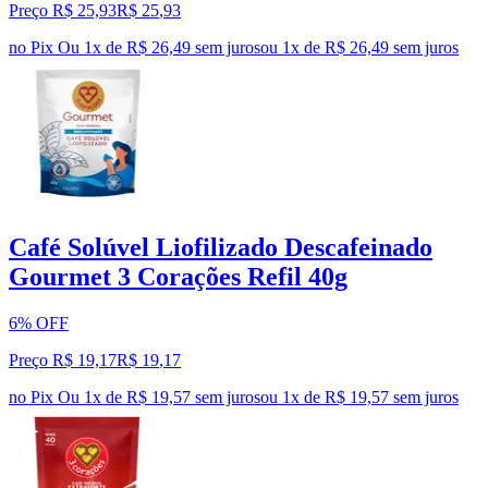
Preço R$ 25,93
R$
25
,
93
no Pix
Ou 1x de R$ 26,49 sem juros
ou
1
x de
R$ 26,49
sem juros
Café Solúvel Liofilizado Descafeinado
Gourmet 3 Corações Refil 40g
6% OFF
Preço R$ 19,17
R$
19
,
17
no Pix
Ou 1x de R$ 19,57 sem juros
ou
1
x de
R$ 19,57
sem juros