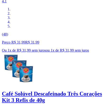
4.1
(48)
Preço R$ 31,99
R$
31
,
99
Ou 1x de R$ 31,99 sem juros
ou
1
x de
R$ 31,99
sem juros
Café Solúvel Descafeinado Três Corações
Kit 3 Refis de 40g