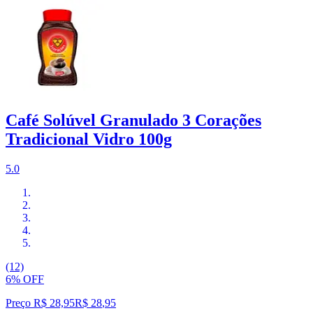
Café Solúvel Granulado 3 Corações
Tradicional Vidro 100g
5.0
(12)
6% OFF
Preço R$ 28,95
R$
28
,
95