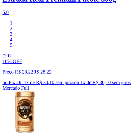
5.0
(20)
10% OFF
Preço R$ 28,22
R$
28
,
22
no Pix
Ou 1x de R$ 30,10 sem juros
ou
1
x de
R$ 30,10
sem juros
Mercado Full