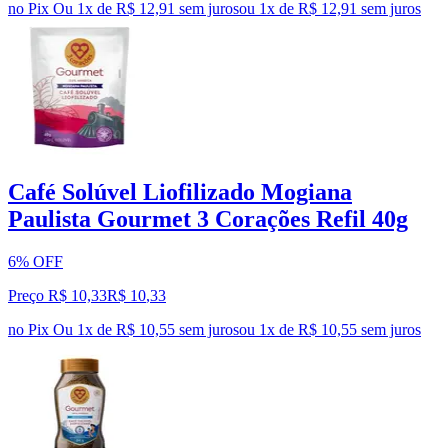
no Pix
Ou 1x de R$ 12,91 sem juros
ou
1
x de
R$ 12,91
sem juros
Café Solúvel Liofilizado Mogiana
Paulista Gourmet 3 Corações Refil 40g
6% OFF
Preço R$ 10,33
R$
10
,
33
no Pix
Ou 1x de R$ 10,55 sem juros
ou
1
x de
R$ 10,55
sem juros