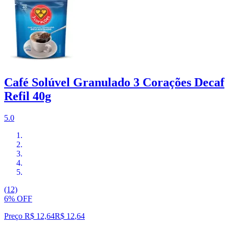
Café Solúvel Granulado 3 Corações Decaf
Refil 40g
5.0
(12)
6% OFF
Preço R$ 12,64
R$
12
,
64