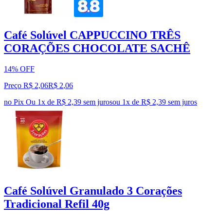
Café Solúvel CAPPUCCINO TRÊS
CORAÇÕES CHOCOLATE SACHÊ
14% OFF
Preço R$ 2,06
R$
2
,
06
no Pix
Ou 1x de R$ 2,39 sem juros
ou
1
x de
R$ 2,39
sem juros
Café Solúvel Granulado 3 Corações
Tradicional Refil 40g