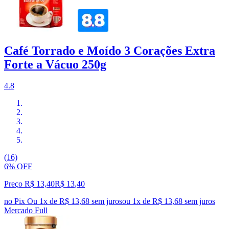
Café Torrado e Moído 3 Corações Extra
Forte a Vácuo 250g
4.8
(16)
6% OFF
Preço R$ 13,40
R$
13
,
40
no Pix
Ou 1x de R$ 13,68 sem juros
ou
1
x de
R$ 13,68
sem juros
Mercado Full