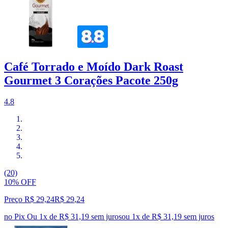
Café Torrado e Moído Dark Roast
Gourmet 3 Corações Pacote 250g
4.8
(20)
10% OFF
Preço R$ 29,24
R$
29
,
24
no Pix
Ou 1x de R$ 31,19 sem juros
ou
1
x de
R$ 31,19
sem juros