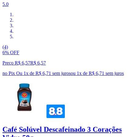
5.0
(4)
6% OFF
Preço R$ 6,57
R$
6
,
57
no Pix
Ou 1x de R$ 6,71 sem juros
ou
1
x de
R$ 6,71
sem juros
Café Solúvel Descafeinado 3 Corações