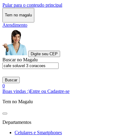
Pular para o conteudo principal
Tem no magalu
Atendimento
Digite seu CEP
Buscar no Magalu
Buscar
0
Boas vindas :)
Entre ou Cadastre-se
Tem no Magalu
Departamentos
Celulares e Smartphones