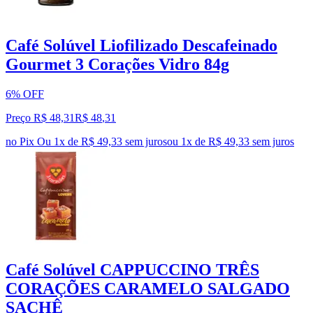
Café Solúvel Liofilizado Descafeinado
Gourmet 3 Corações Vidro 84g
6% OFF
Preço R$ 48,31
R$
48
,
31
no Pix
Ou 1x de R$ 49,33 sem juros
ou
1
x de
R$ 49,33
sem juros
Café Solúvel CAPPUCCINO TRÊS
CORAÇÕES CARAMELO SALGADO
SACHÊ