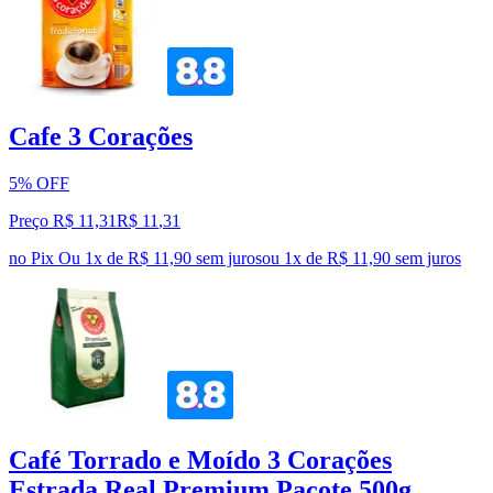
Cafe 3 Corações
5% OFF
Preço R$ 11,31
R$
11
,
31
no Pix
Ou 1x de R$ 11,90 sem juros
ou
1
x de
R$ 11,90
sem juros
Café Torrado e Moído 3 Corações
Estrada Real Premium Pacote 500g