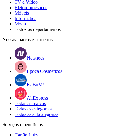
TV e Vídeo
Eletrodomésticos
Móveis
Informática
Moda
Todos os departamentos
Nossas marcas e parceiros
Netshoes
Epoca Cosméticos
KaBuM!
AliExpress
Todas as marcas
Todas as categorias
Todas as subcategorias
Serviços e benefícios
Cartão Luiza