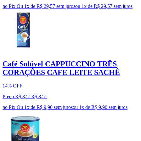
no Pix
Ou 1x de R$ 29,57 sem juros
ou
1
x de
R$ 29,57
sem juros
Café Solúvel CAPPUCCINO TRÊS
CORAÇÕES CAFE LEITE SACHÊ
14% OFF
Preço R$ 8,51
R$
8
,
51
no Pix
Ou 1x de R$ 9,90 sem juros
ou
1
x de
R$ 9,90
sem juros