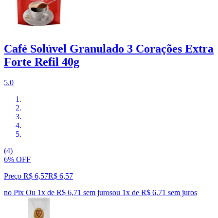
Café Solúvel Granulado 3 Corações Extra
Forte Refil 40g
5.0
(4)
6% OFF
Preço R$ 6,57
R$
6
,
57
no Pix
Ou 1x de R$ 6,71 sem juros
ou
1
x de
R$ 6,71
sem juros