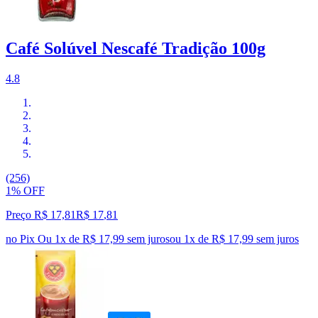
Café Solúvel Nescafé Tradição 100g
4.8
(256)
1% OFF
Preço R$ 17,81
R$
17
,
81
no Pix
Ou 1x de R$ 17,99 sem juros
ou
1
x de
R$ 17,99
sem juros