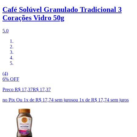
Café Solúvel Granulado Tradicional 3
Corações Vidro 50g
5.0
(4)
6% OFF
Preço R$ 17,37
R$
17
,
37
no Pix
Ou 1x de R$ 17,74 sem juros
ou
1
x de
R$ 17,74
sem juros