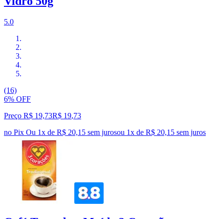
Vidro 50g
5.0
(16)
6% OFF
Preço R$ 19,73
R$
19
,
73
no Pix
Ou 1x de R$ 20,15 sem juros
ou
1
x de
R$ 20,15
sem juros