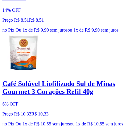
14% OFF
Preço R$ 8,51
R$
8
,
51
no Pix
Ou 1x de R$ 9,90 sem juros
ou
1
x de
R$ 9,90
sem juros
Café Solúvel Liofilizado Sul de Minas
Gourmet 3 Corações Refil 40g
6% OFF
Preço R$ 10,33
R$
10
,
33
no Pix
Ou 1x de R$ 10,55 sem juros
ou
1
x de
R$ 10,55
sem juros