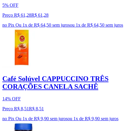
5% OFF
Preço R$ 61,28
R$
61
,
28
no Pix
Ou 1x de R$ 64,50 sem juros
ou
1
x de
R$ 64,50
sem juros
Café Solúvel CAPPUCCINO TRÊS
CORAÇÕES CANELA SACHÊ
14% OFF
Preço R$ 8,51
R$
8
,
51
no Pix
Ou 1x de R$ 9,90 sem juros
ou
1
x de
R$ 9,90
sem juros