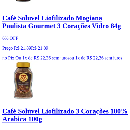
Café Solúvel Liofilizado Mogiana
Paulista Gourmet 3 Corações Vidro 84g
6% OFF
Preço R$ 21,89
R$
21
,
89
no Pix
Ou 1x de R$ 22,36 sem juros
ou
1
x de
R$ 22,36
sem juros
Café Solúvel Liofilizado 3 Corações 100%
Arábica 100g