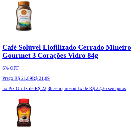
Café Solúvel Liofilizado Cerrado Mineiro
Gourmet 3 Corações Vidro 84g
6% OFF
Preço R$ 21,89
R$
21
,
89
no Pix
Ou 1x de R$ 22,36 sem juros
ou
1
x de
R$ 22,36
sem juros