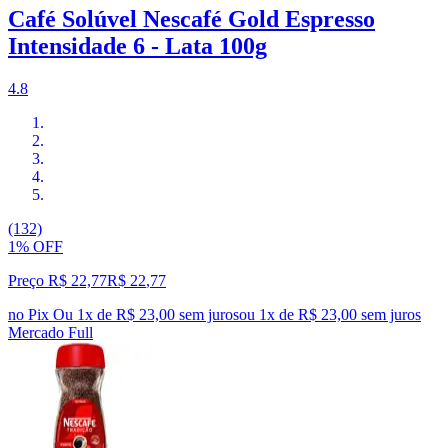
Café Solúvel Nescafé Gold Espresso
Intensidade 6 - Lata 100g
4.8
(132)
1% OFF
Preço R$ 22,77
R$
22
,
77
no Pix
Ou 1x de R$ 23,00 sem juros
ou
1
x de
R$ 23,00
sem juros
Mercado Full