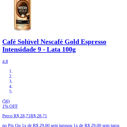
Café Solúvel Nescafé Gold Espresso
Intensidade 9 - Lata 100g
4.8
(56)
1% OFF
Preço R$ 28,71
R$
28
,
71
no Pix
Ou 1x de R$ 29,00 sem juros
ou
1
x de
R$ 29,00
sem juros