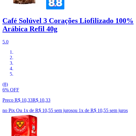
Café Solúvel 3 Corações Liofilizado 100%
Arábica Refil 40g
5.0
(8)
6% OFF
Preço R$ 10,33
R$
10
,
33
no Pix
Ou 1x de R$ 10,55 sem juros
ou
1
x de
R$ 10,55
sem juros