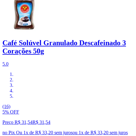
Café Solúvel Granulado Descafeinado 3
Corações 50g
5.0
(16)
5% OFF
Preço R$ 31,54
R$
31
,
54
no Pix
Ou 1x de R$ 33,20 sem juros
ou
1
x de
R$ 33,20
sem juros