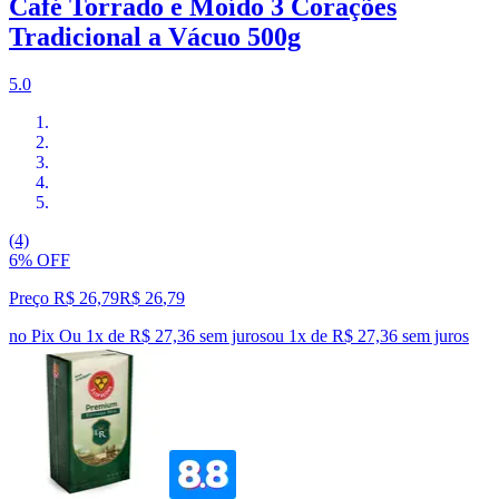
Café Torrado e Moído 3 Corações
Tradicional a Vácuo 500g
5.0
(4)
6% OFF
Preço R$ 26,79
R$
26
,
79
no Pix
Ou 1x de R$ 27,36 sem juros
ou
1
x de
R$ 27,36
sem juros