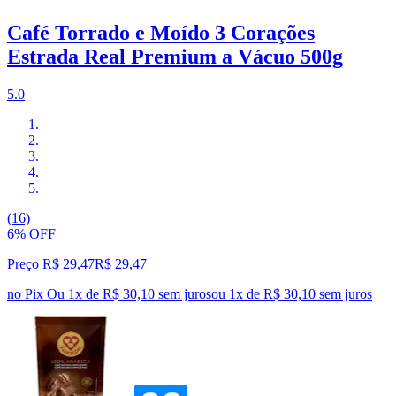
Café Torrado e Moído 3 Corações
Estrada Real Premium a Vácuo 500g
5.0
(16)
6% OFF
Preço R$ 29,47
R$
29
,
47
no Pix
Ou 1x de R$ 30,10 sem juros
ou
1
x de
R$ 30,10
sem juros