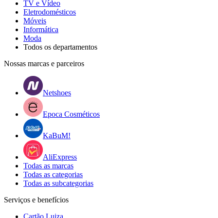
TV e Vídeo
Eletrodomésticos
Móveis
Informática
Moda
Todos os departamentos
Nossas marcas e parceiros
Netshoes
Epoca Cosméticos
KaBuM!
AliExpress
Todas as marcas
Todas as categorias
Todas as subcategorias
Serviços e benefícios
Cartão Luiza