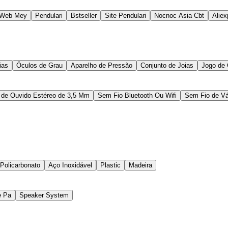
 Web Mey
Pendulari
Bstseller
Site Pendulari
Nocnoc Asia Cbt
Aliex
ias
Óculos de Grau
Aparelho de Pressão
Conjunto de Joias
Jogo de
 de Ouvido Estéreo de 3,5 Mm
Sem Fio Bluetooth Ou Wifi
Sem Fio de Vá
 Policarbonato
Aço Inoxidável
Plastic
Madeira
e Pa
Speaker System