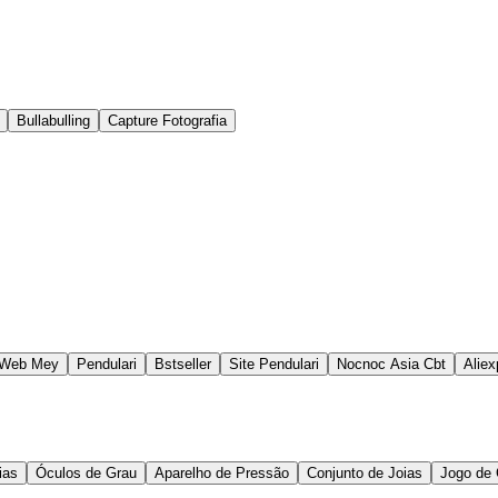
Bullabulling
Capture Fotografia
 Web Mey
Pendulari
Bstseller
Site Pendulari
Nocnoc Asia Cbt
Aliex
ias
Óculos de Grau
Aparelho de Pressão
Conjunto de Joias
Jogo de