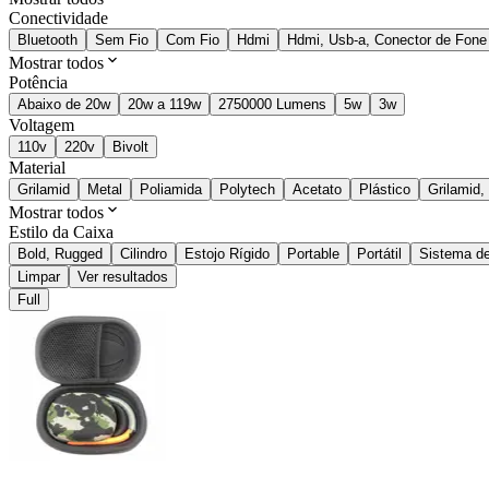
Conectividade
Bluetooth
Sem Fio
Com Fio
Hdmi
Hdmi, Usb-a, Conector de Fone
Mostrar todos
Potência
Abaixo de 20w
20w a 119w
2750000 Lumens
5w
3w
Voltagem
110v
220v
Bivolt
Material
Grilamid
Metal
Poliamida
Polytech
Acetato
Plástico
Grilamid,
Mostrar todos
Estilo da Caixa
Bold, Rugged
Cilindro
Estojo Rígido
Portable
Portátil
Sistema d
Limpar
Ver resultados
Full