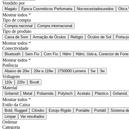
Vendido por
Magalu
Época Cosméticos Perfumaria
Nocnocestadosunidos
Otica
Mostrar todos
Tipo de compra
Compra nacional
Compra internacional
Tipo de produto
Caixa de Som
Armação de Óculos
Relógio
Óculos de Sol
Porta-jo
Mostrar todos
Conectividade
Bluetooth
Sem Fio
Com Fio
Hdmi
Hdmi, Usb-a, Conector de Fone
Mostrar todos
Potência
Abaixo de 20w
20w a 119w
2750000 Lumens
5w
3w
Voltagem
110v
220v
Bivolt
Material
Grilamid
Metal
Poliamida
Polytech
Acetato
Plástico
Grilamid,
Mostrar todos
Estilo da Caixa
Bold, Rugged
Cilindro
Estojo Rígido
Portable
Portátil
Sistema d
Limpar
Ver resultados
Ordenar
Categoria