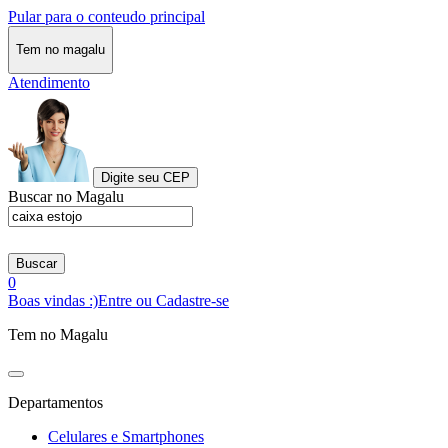
Pular para o conteudo principal
Tem no magalu
Atendimento
Digite seu CEP
Buscar no Magalu
Buscar
0
Boas vindas :)
Entre ou Cadastre-se
Tem no Magalu
Departamentos
Celulares e Smartphones