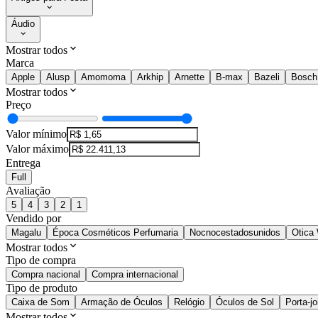
Áudio
Mostrar todos
Marca
Apple
Alusp
Amomoma
Arkhip
Arnette
B-max
Bazeli
Bosch
Mostrar todos
Preço
Valor mínimo
Valor máximo
Entrega
Full
Avaliação
5
4
3
2
1
Vendido por
Magalu
Época Cosméticos Perfumaria
Nocnocestadosunidos
Otica
Mostrar todos
Tipo de compra
Compra nacional
Compra internacional
Tipo de produto
Caixa de Som
Armação de Óculos
Relógio
Óculos de Sol
Porta-jo
Mostrar todos