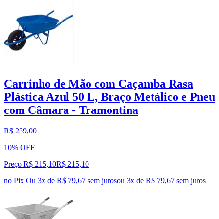
Carrinho de Mão com Caçamba Rasa
Plástica Azul 50 L, Braço Metálico e Pneu
com Câmara - Tramontina
R$ 239,00
10% OFF
Preço R$ 215,10
R$
215
,
10
no Pix
Ou 3x de R$ 79,67 sem juros
ou
3
x de
R$ 79,67
sem juros