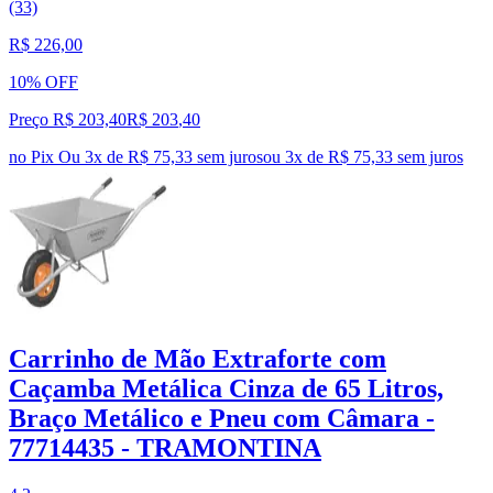
(33)
R$ 226,00
10% OFF
Preço R$ 203,40
R$
203
,
40
no Pix
Ou 3x de R$ 75,33 sem juros
ou
3
x de
R$ 75,33
sem juros
Carrinho de Mão Extraforte com
Caçamba Metálica Cinza de 65 Litros,
Braço Metálico e Pneu com Câmara -
77714435 - TRAMONTINA