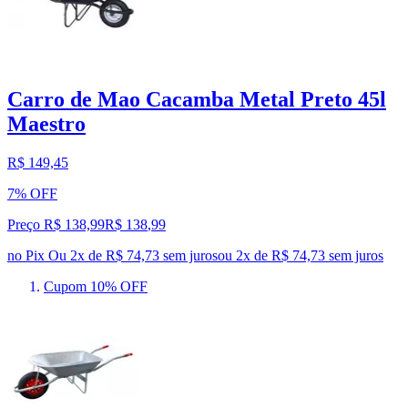
Carro de Mao Cacamba Metal Preto 45l
Maestro
R$ 149,45
7% OFF
Preço R$ 138,99
R$
138
,
99
no Pix
Ou 2x de R$ 74,73 sem juros
ou
2
x de
R$ 74,73
sem juros
Cupom 10% OFF