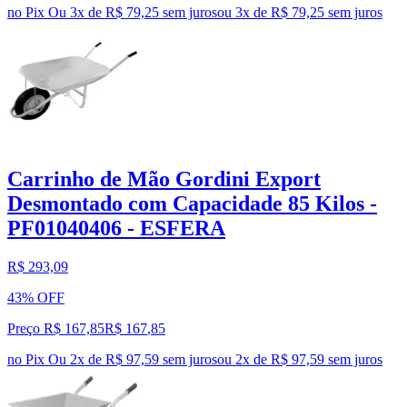
no Pix
Ou 3x de R$ 79,25 sem juros
ou
3
x de
R$ 79,25
sem juros
Carrinho de Mão Gordini Export
Desmontado com Capacidade 85 Kilos -
PF01040406 - ESFERA
R$ 293,09
43% OFF
Preço R$ 167,85
R$
167
,
85
no Pix
Ou 2x de R$ 97,59 sem juros
ou
2
x de
R$ 97,59
sem juros