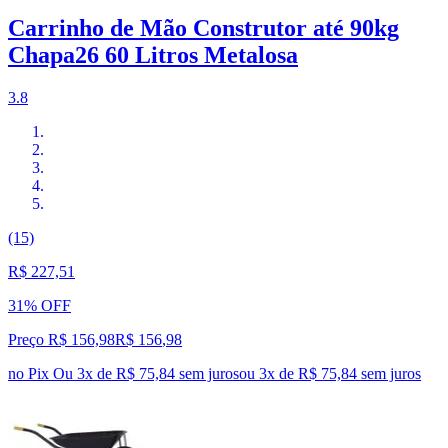
Carrinho de Mão Construtor até 90kg
Chapa26 60 Litros Metalosa
3.8
(15)
R$ 227,51
31% OFF
Preço R$ 156,98
R$
156
,
98
no Pix
Ou 3x de R$ 75,84 sem juros
ou
3
x de
R$ 75,84
sem juros