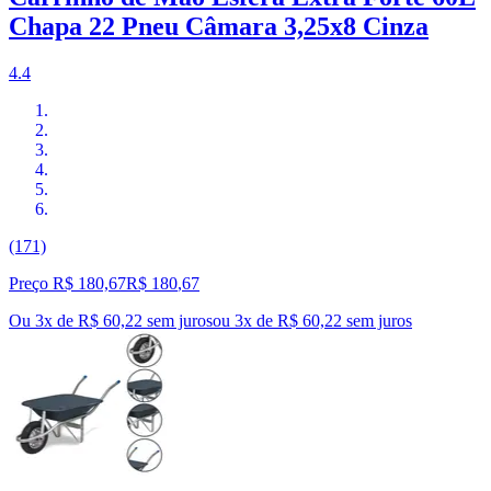
Chapa 22 Pneu Câmara 3,25x8 Cinza
4.4
(171)
Preço R$ 180,67
R$
180
,
67
Ou 3x de R$ 60,22 sem juros
ou
3
x de
R$ 60,22
sem juros