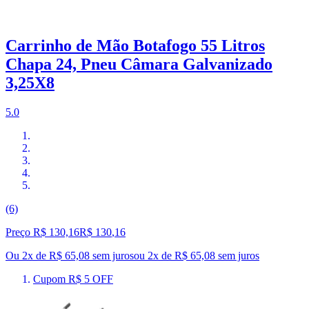
Carrinho de Mão Botafogo 55 Litros
Chapa 24, Pneu Câmara Galvanizado
3,25X8
5.0
(6)
Preço R$ 130,16
R$
130
,
16
Ou 2x de R$ 65,08 sem juros
ou
2
x de
R$ 65,08
sem juros
Cupom R$ 5 OFF