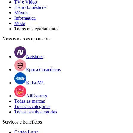
TV e Vídeo
Eletrodomésticos
Móveis
Informática
Moda
Todos os departamentos
Nossas marcas e parceiros
Netshoes
Epoca Cosméticos
KaBuM!
AliExpress
Todas as marcas
Todas as categorias
Todas as subcategorias
Serviços e benefícios
Cartão Luiza