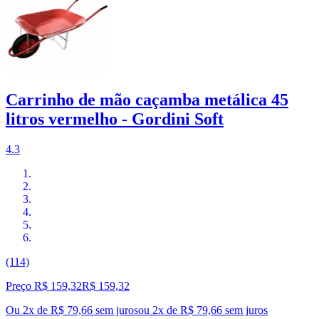
Carrinho de mão caçamba metálica 45
litros vermelho - Gordini Soft
4.3
(114)
Preço R$ 159,32
R$
159
,
32
Ou 2x de R$ 79,66 sem juros
ou
2
x de
R$ 79,66
sem juros