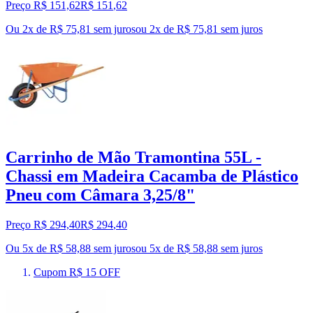
Preço R$ 151,62
R$
151
,
62
Ou 2x de R$ 75,81 sem juros
ou
2
x de
R$ 75,81
sem juros
Carrinho de Mão Tramontina 55L -
Chassi em Madeira Cacamba de Plástico
Pneu com Câmara 3,25/8"
Preço R$ 294,40
R$
294
,
40
Ou 5x de R$ 58,88 sem juros
ou
5
x de
R$ 58,88
sem juros
Cupom R$ 15 OFF