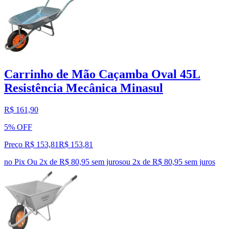
Carrinho de Mão Caçamba Oval 45L
Resistência Mecânica Minasul
R$ 161,90
5% OFF
Preço R$ 153,81
R$
153
,
81
no Pix
Ou 2x de R$ 80,95 sem juros
ou
2
x de
R$ 80,95
sem juros