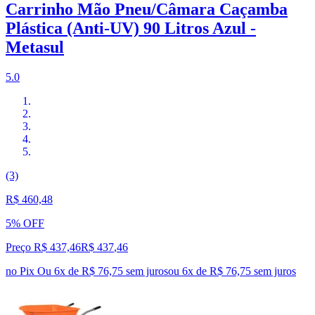
Carrinho Mão Pneu/Câmara Caçamba
Plástica (Anti-UV) 90 Litros Azul -
Metasul
5.0
(3)
R$ 460,48
5% OFF
Preço R$ 437,46
R$
437
,
46
no Pix
Ou 6x de R$ 76,75 sem juros
ou
6
x de
R$ 76,75
sem juros