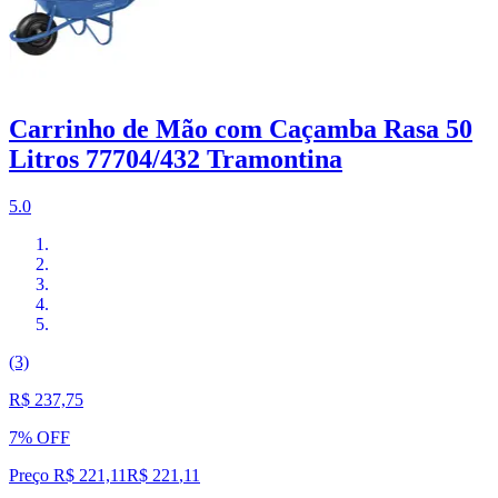
Carrinho de Mão com Caçamba Rasa 50
Litros 77704/432 Tramontina
5.0
(3)
R$ 237,75
7% OFF
Preço R$ 221,11
R$
221
,
11