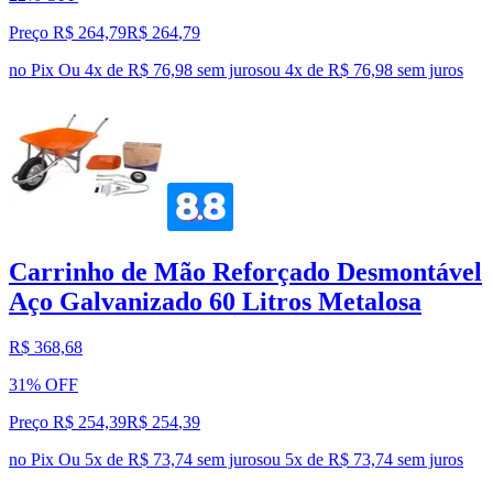
Preço R$ 264,79
R$
264
,
79
no Pix
Ou 4x de R$ 76,98 sem juros
ou
4
x de
R$ 76,98
sem juros
Carrinho de Mão Reforçado Desmontável
Aço Galvanizado 60 Litros Metalosa
R$ 368,68
31% OFF
Preço R$ 254,39
R$
254
,
39
no Pix
Ou 5x de R$ 73,74 sem juros
ou
5
x de
R$ 73,74
sem juros