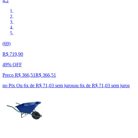
4.2
(69)
R$ 719,90
49% OFF
Preço R$ 366,51
R$
366
,
51
no Pix
Ou 6x de R$ 71,03 sem juros
ou
6
x de
R$ 71,03
sem juros