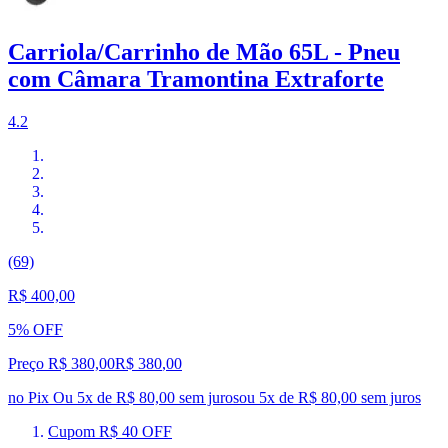
Carriola/Carrinho de Mão 65L - Pneu
com Câmara Tramontina Extraforte
4.2
(69)
R$ 400,00
5% OFF
Preço R$ 380,00
R$
380
,
00
no Pix
Ou 5x de R$ 80,00 sem juros
ou
5
x de
R$ 80,00
sem juros
Cupom R$ 40 OFF