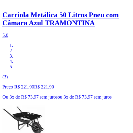
Carriola Metálica 50 Litros Pneu com
Câmara Azul TRAMONTINA
5.0
(3)
Preço R$ 221,90
R$
221
,
90
Ou 3x de R$ 73,97 sem juros
ou
3
x de
R$ 73,97
sem juros