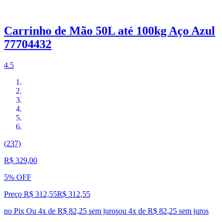
Carrinho de Mão 50L até 100kg Aço Azul
77704432
4.5
(237)
R$ 329,00
5% OFF
Preço R$ 312,55
R$
312
,
55
no Pix
Ou 4x de R$ 82,25 sem juros
ou
4
x de
R$ 82,25
sem juros