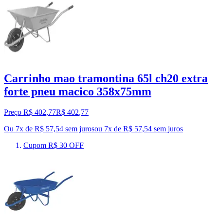
Carrinho mao tramontina 65l ch20 extra
forte pneu macico 358x75mm
Preço R$ 402,77
R$
402
,
77
Ou 7x de R$ 57,54 sem juros
ou
7
x de
R$ 57,54
sem juros
Cupom R$ 30 OFF