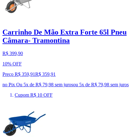
Carrinho De Mão Extra Forte 65l Pneu
Câmara- Tramontina
R$ 399,90
10% OFF
Preço R$ 359,91
R$
359
,
91
no Pix
Ou 5x de R$ 79,98 sem juros
ou
5
x de
R$ 79,98
sem juros
Cupom R$ 10 OFF