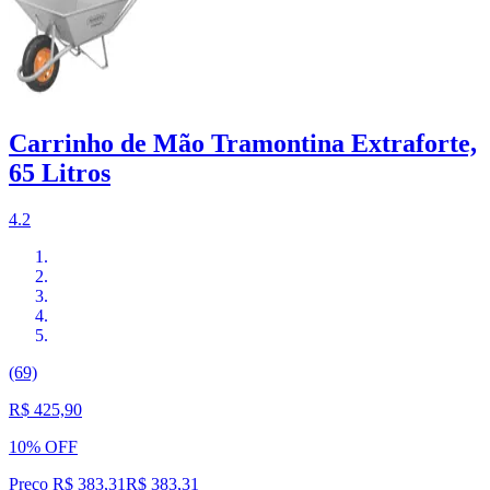
Carrinho de Mão Tramontina Extraforte,
65 Litros
4.2
(69)
R$ 425,90
10% OFF
Preço R$ 383,31
R$
383
,
31