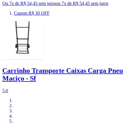
Ou 7x de R$ 54,45 sem juros
ou
7
x de
R$ 54,45
sem juros
Cupom R$ 30 OFF
Carrinho Transporte Caixas Carga Pneu
Maciço - Sf
5.0