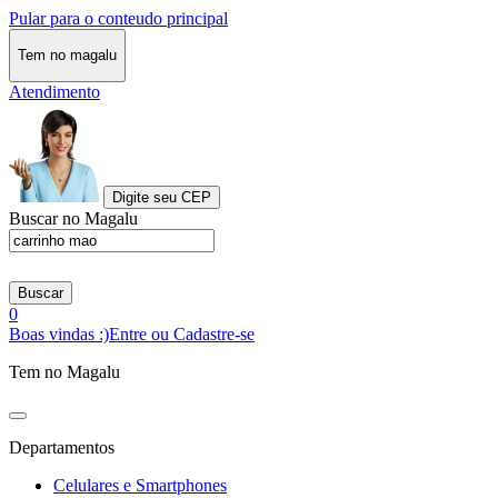
Pular para o conteudo principal
Tem no magalu
Atendimento
Digite seu CEP
Buscar no Magalu
Buscar
0
Boas vindas :)
Entre ou Cadastre-se
Tem no Magalu
Departamentos
Celulares e Smartphones