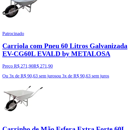
Patrocinado
Carriola com Pneu 60 Litros Galvanizada
EV-CG60L EVALD by METALOSA
Preço R$ 271,90
R$
271
,
90
Ou 3x de R$ 90,63 sem juros
ou
3
x de
R$ 90,63
sem juros
Carrinho de Mão Esfera Extra Forte 60L