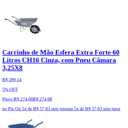
Carrinho de Mão Esfera Extra Forte 60
Litros CH16 Cinza, com Pneu Câmara
3,25X8
R$ 289,14
5% OFF
Preço R$ 274,68
R$
274
,
68
no Pix
Ou 5x de R$ 57,83 sem juros
ou
5
x de
R$ 57,83
sem juros