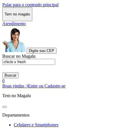
Pular para o conteudo principal
Tem no magalu
Atendimento
Digite seu CEP
Buscar no Magalu
Buscar
0
Boas vindas :)
Entre ou Cadastre-se
Tem no Magalu
Departamentos
Celulares e Smartphones