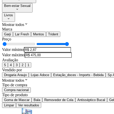
Bem-estar Sexual
Livros
Mostrar todos
Marca
Garji
Lar Fresh
Mentos
Trident
Preço
Valor mínimo
Valor máximo
Avaliação
5
4
3
2
1
Vendido por
Drogaria Araujo
Lojas Adoce
Estação_doces - Imports - Bebida
Sp 
Mostrar todos
Tipo de compra
Compra nacional
Tipo de produto
Goma de Mascar
Bala
Removedor de Cola
Antisséptico Bucal
Ge
Limpar
Ver resultados