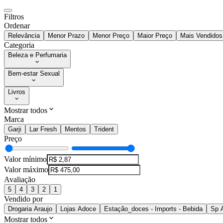
Filtros
Ordenar
Relevância
Menor Prazo
Menor Preço
Maior Preço
Mais Vendidos
Categoria
Beleza e Perfumaria
Bem-estar Sexual
Livros
Mostrar todos
Marca
Garji
Lar Fresh
Mentos
Trident
Preço
Valor mínimo
Valor máximo
Avaliação
5
4
3
2
1
Vendido por
Drogaria Araujo
Lojas Adoce
Estação_doces - Imports - Bebida
Sp 
Mostrar todos