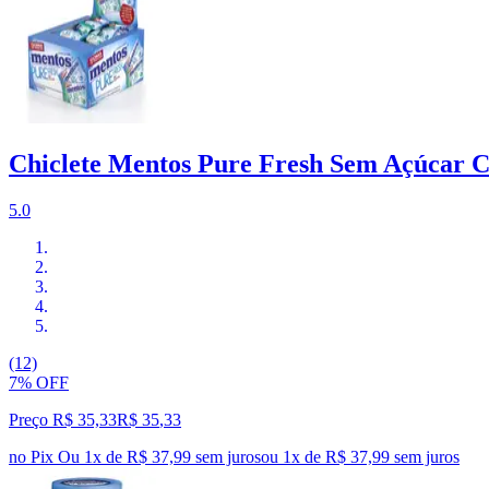
Chiclete Mentos Pure Fresh Sem Açúcar C
5.0
(12)
7% OFF
Preço R$ 35,33
R$
35
,
33
no Pix
Ou 1x de R$ 37,99 sem juros
ou
1
x de
R$ 37,99
sem juros