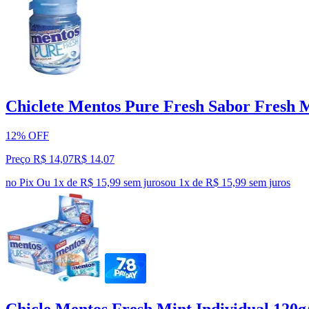
Chiclete Mentos Pure Fresh Sabor Fresh 
12% OFF
Preço R$ 14,07
R$
14
,
07
no Pix
Ou 1x de R$ 15,99 sem juros
ou
1
x de
R$ 15,99
sem juros
Chicle Mentos Fresh Mint Individual 120g