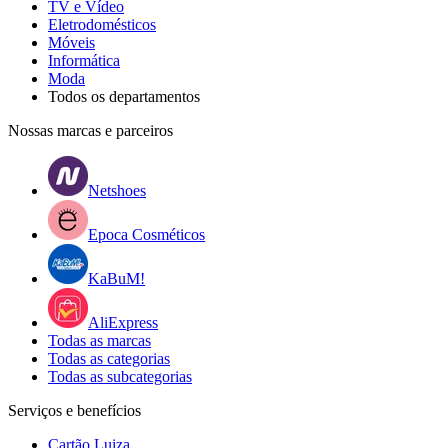
TV e Vídeo
Eletrodomésticos
Móveis
Informática
Moda
Todos os departamentos
Nossas marcas e parceiros
Netshoes
Epoca Cosméticos
KaBuM!
AliExpress
Todas as marcas
Todas as categorias
Todas as subcategorias
Serviços e benefícios
Cartão Luiza