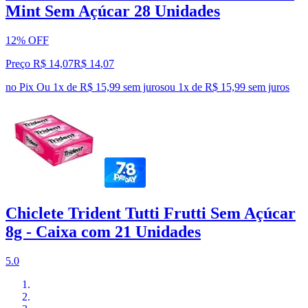
Mint Sem Açúcar 28 Unidades
12% OFF
Preço R$ 14,07
R$
14
,
07
no Pix
Ou 1x de R$ 15,99 sem juros
ou
1
x de
R$ 15,99
sem juros
Chiclete Trident Tutti Frutti Sem Açúcar
8g - Caixa com 21 Unidades
5.0