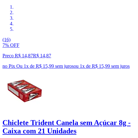
(16)
7% OFF
Preço R$ 14,87
R$
14
,
87
no Pix
Ou 1x de R$ 15,99 sem juros
ou
1
x de
R$ 15,99
sem juros
Chiclete Trident Canela sem Açúcar 8g -
Caixa com 21 Unidades