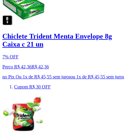
Chiclete Trident Menta Envelope 8g
Caixa c 21 un
7% OFF
Preço R$ 42,36
R$
42
,
36
no Pix
Ou 1x de R$ 45,55 sem juros
ou
1
x de
R$ 45,55
sem juros
Cupom R$ 30 OFF