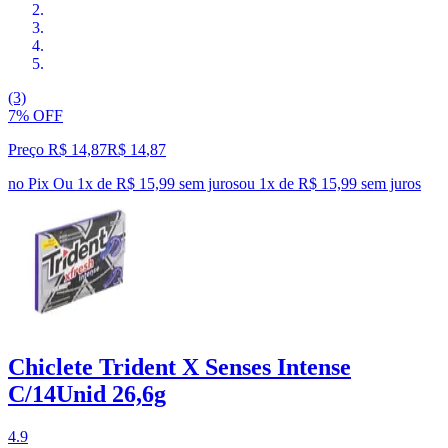
(3)
7% OFF
Preço R$ 14,87
R$
14
,
87
no Pix
Ou 1x de R$ 15,99 sem juros
ou
1
x de
R$ 15,99
sem juros
Chiclete Trident X Senses Intense
C/14Unid 26,6g
4.9