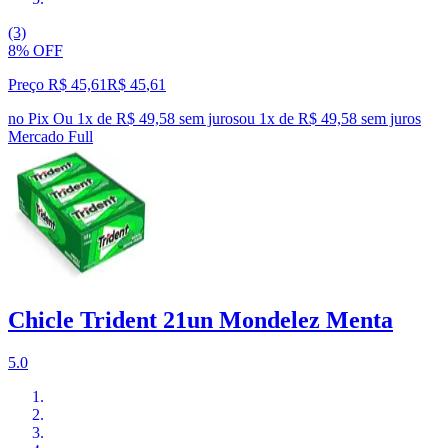
(3)
8% OFF
Preço R$ 45,61
R$
45
,
61
no Pix
Ou 1x de R$ 49,58 sem juros
ou
1
x de
R$ 49,58
sem juros
Mercado Full
Chicle Trident 21un Mondelez Menta
5.0