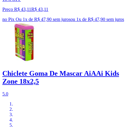
Preço R$ 43,11
R$
43
,
11
no Pix
Ou 1x de R$ 47,90 sem juros
ou
1
x de
R$ 47,90
sem juros
Chiclete Goma De Mascar AiAAi Kids
Zone 18x2,5
5.0