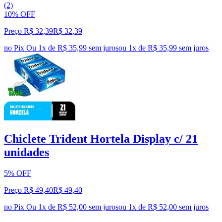
(2)
10% OFF
Preço R$ 32,39
R$
32
,
39
no Pix
Ou 1x de R$ 35,99 sem juros
ou
1
x de
R$ 35,99
sem juros
Chiclete Trident Hortela Display c/ 21
unidades
5% OFF
Preço R$ 49,40
R$
49
,
40
no Pix
Ou 1x de R$ 52,00 sem juros
ou
1
x de
R$ 52,00
sem juros