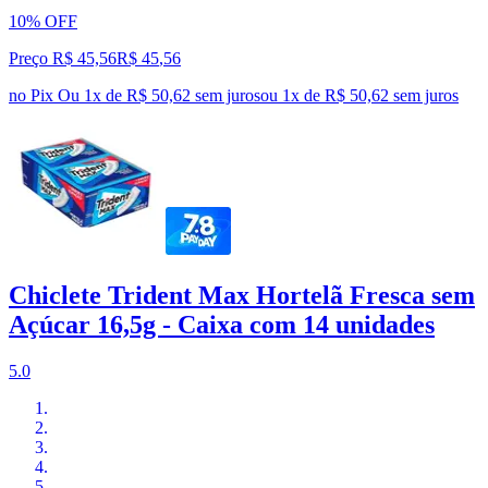
10% OFF
Preço R$ 45,56
R$
45
,
56
no Pix
Ou 1x de R$ 50,62 sem juros
ou
1
x de
R$ 50,62
sem juros
Chiclete Trident Max Hortelã Fresca sem
Açúcar 16,5g - Caixa com 14 unidades
5.0