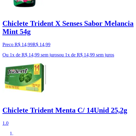
Chiclete Trident X Senses Sabor Melancia
Mint 54g
Preço R$ 14,99
R$
14
,
99
Ou 1x de R$ 14,99 sem juros
ou
1
x de
R$ 14,99
sem juros
Chiclete Trident Menta C/ 14Unid 25,2g
1.0