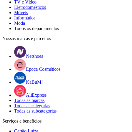
TV e Vídeo
Eletrodomésticos
Móveis
Informática
Moda
Todos os departamentos
Nossas marcas e parceiros
Netshoes
Epoca Cosméticos
KaBuM!
AliExpress
Todas as marcas
Todas as categorias
Todas as subcategorias
Serviços e benefícios
Cartão Luiza