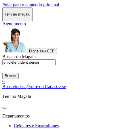
Pular para o conteudo principal
Tem no magalu
Atendimento
Digite seu CEP
Buscar no Magalu
Buscar
0
Boas vindas :)
Entre ou Cadastre-se
Tem no Magalu
Departamentos
Celulares e Smartphones