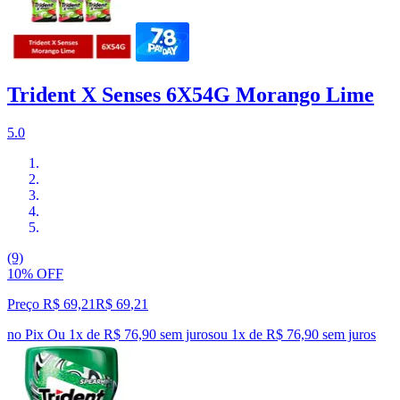
Trident X Senses 6X54G Morango Lime
5.0
(9)
10% OFF
Preço R$ 69,21
R$
69
,
21
no Pix
Ou 1x de R$ 76,90 sem juros
ou
1
x de
R$ 76,90
sem juros