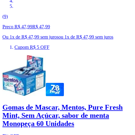
(9)
Preço R$ 47,99
R$
47
,
99
Ou 1x de R$ 47,99 sem juros
ou
1
x de
R$ 47,99
sem juros
Cupom R$ 5 OFF
Gomas de Mascar, Mentos, Pure Fresh
Mint, Sem Açúcar, sabor de menta
Monopeça 60 Unidades