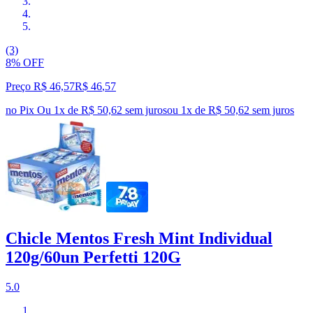
(3)
8% OFF
Preço R$ 46,57
R$
46
,
57
no Pix
Ou 1x de R$ 50,62 sem juros
ou
1
x de
R$ 50,62
sem juros
Chicle Mentos Fresh Mint Individual
120g/60un Perfetti 120G
5.0