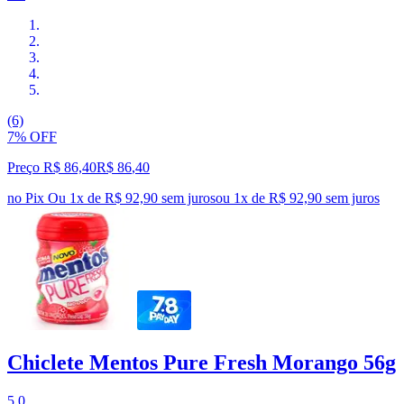
(6)
7% OFF
Preço R$ 86,40
R$
86
,
40
no Pix
Ou 1x de R$ 92,90 sem juros
ou
1
x de
R$ 92,90
sem juros
Chiclete Mentos Pure Fresh Morango 56g
5.0