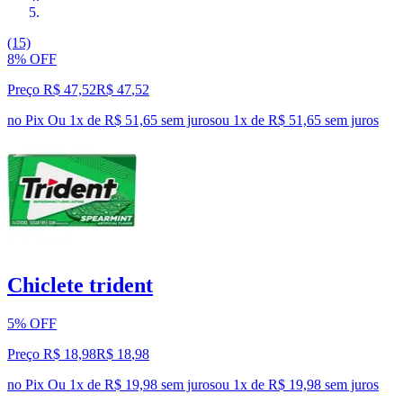
(15)
8% OFF
Preço R$ 47,52
R$
47
,
52
no Pix
Ou 1x de R$ 51,65 sem juros
ou
1
x de
R$ 51,65
sem juros
Chiclete trident
5% OFF
Preço R$ 18,98
R$
18
,
98
no Pix
Ou 1x de R$ 19,98 sem juros
ou
1
x de
R$ 19,98
sem juros