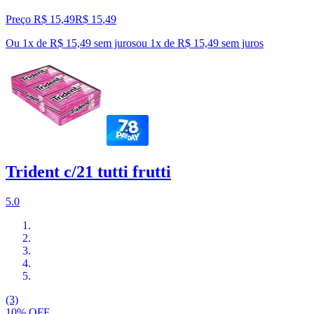
Preço R$ 15,49
R$
15
,
49
Ou 1x de R$ 15,49 sem juros
ou
1
x de
R$ 15,49
sem juros
Trident c/21 tutti frutti
5.0
(3)
10% OFF