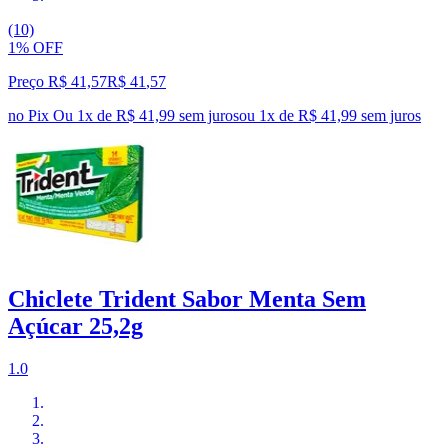
(10)
1% OFF
Preço R$ 41,57
R$
41
,
57
no Pix
Ou 1x de R$ 41,99 sem juros
ou
1
x de
R$ 41,99
sem juros
Chiclete Trident Sabor Menta Sem
Açúcar 25,2g
1.0