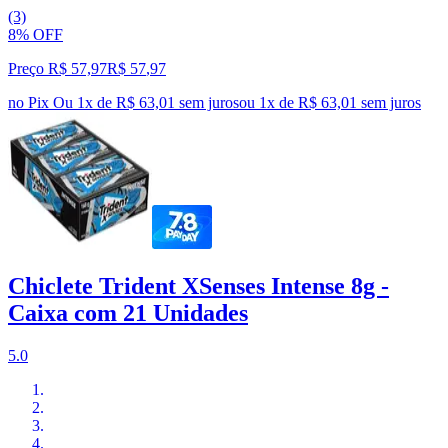
(3)
8% OFF
Preço R$ 57,97
R$
57
,
97
no Pix
Ou 1x de R$ 63,01 sem juros
ou
1
x de
R$ 63,01
sem juros
Chiclete Trident XSenses Intense 8g -
Caixa com 21 Unidades
5.0