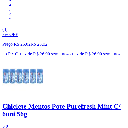
(3)
7% OFF
Preço R$ 25,02
R$
25
,
02
no Pix
Ou 1x de R$ 26,90 sem juros
ou
1
x de
R$ 26,90
sem juros
Chiclete Mentos Pote Purefresh Mint C/
6uni 56g
5.0