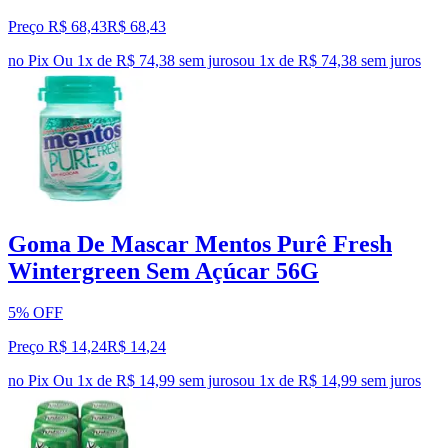
Preço R$ 68,43
R$
68
,
43
no Pix
Ou 1x de R$ 74,38 sem juros
ou
1
x de
R$ 74,38
sem juros
Goma De Mascar Mentos Purê Fresh
Wintergreen Sem Açúcar 56G
5% OFF
Preço R$ 14,24
R$
14
,
24
no Pix
Ou 1x de R$ 14,99 sem juros
ou
1
x de
R$ 14,99
sem juros