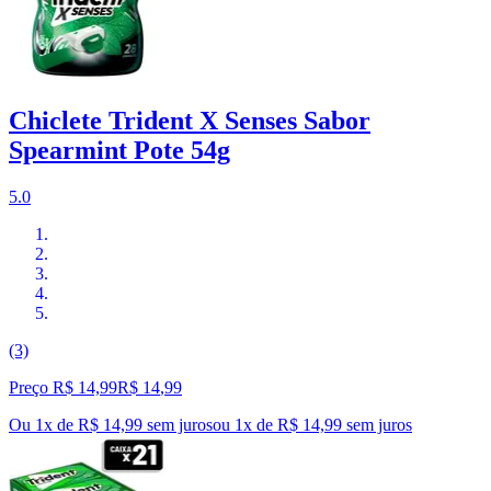
Chiclete Trident X Senses Sabor
Spearmint Pote 54g
5.0
(3)
Preço R$ 14,99
R$
14
,
99
Ou 1x de R$ 14,99 sem juros
ou
1
x de
R$ 14,99
sem juros