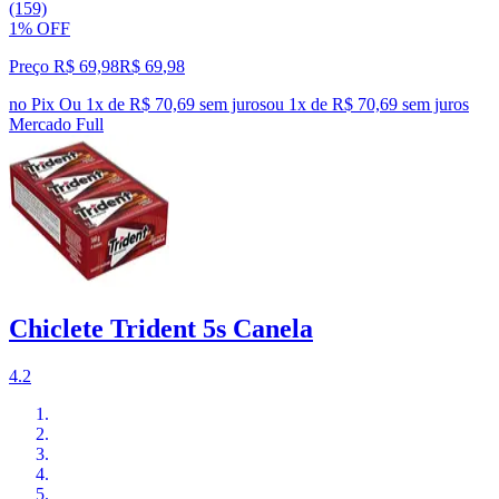
(159)
1% OFF
Preço R$ 69,98
R$
69
,
98
no Pix
Ou 1x de R$ 70,69 sem juros
ou
1
x de
R$ 70,69
sem juros
Mercado Full
Chiclete Trident 5s Canela
4.2