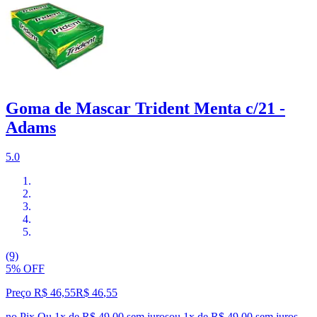
Goma de Mascar Trident Menta c/21 -
Adams
5.0
(9)
5% OFF
Preço R$ 46,55
R$
46
,
55
no Pix
Ou 1x de R$ 49,00 sem juros
ou
1
x de
R$ 49,00
sem juros