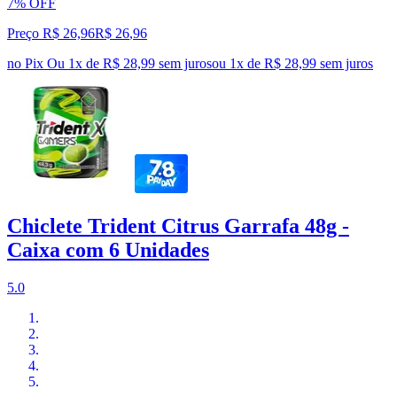
7% OFF
Preço R$ 26,96
R$
26
,
96
no Pix
Ou 1x de R$ 28,99 sem juros
ou
1
x de
R$ 28,99
sem juros
Chiclete Trident Citrus Garrafa 48g -
Caixa com 6 Unidades
5.0