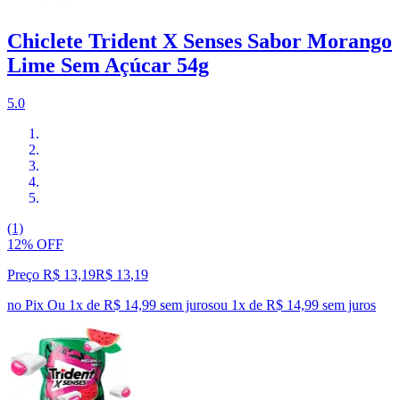
Chiclete Trident X Senses Sabor Morango
Lime Sem Açúcar 54g
5.0
(1)
12% OFF
Preço R$ 13,19
R$
13
,
19
no Pix
Ou 1x de R$ 14,99 sem juros
ou
1
x de
R$ 14,99
sem juros