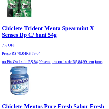
Chiclete Trident Menta Spearmint X
Senses Dp C/ 6uni 54g
7% OFF
Preço R$ 79,04
R$
79
,
04
no Pix
Ou 1x de R$ 84,99 sem juros
ou
1
x de
R$ 84,99
sem juros
Chiclete Mentos Pure Fresh Sabor Fresh