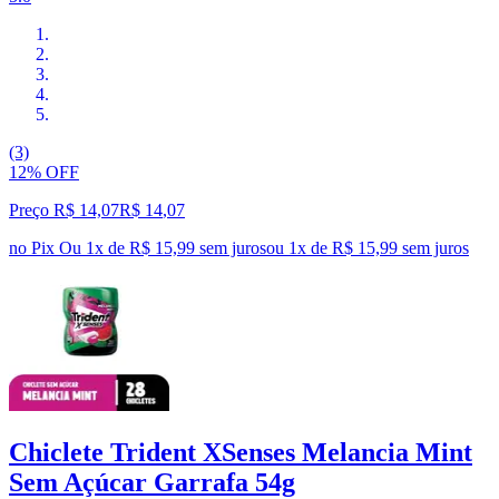
(3)
12% OFF
Preço R$ 14,07
R$
14
,
07
no Pix
Ou 1x de R$ 15,99 sem juros
ou
1
x de
R$ 15,99
sem juros
Chiclete Trident XSenses Melancia Mint
Sem Açúcar Garrafa 54g