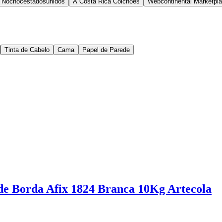
Nocnocestadosunidos
A Costa Rica Colchões
Webcontinental Marketpl
Tinta de Cabelo
Cama
Papel de Parede
de Borda Afix 1824 Branca 10Kg Artecola