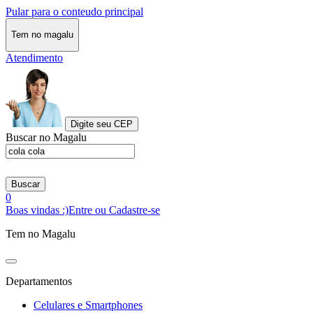
Pular para o conteudo principal
Tem no magalu
Atendimento
Digite seu CEP
Buscar no Magalu
Buscar
0
Boas vindas :)
Entre ou Cadastre-se
Tem no Magalu
Departamentos
Celulares e Smartphones