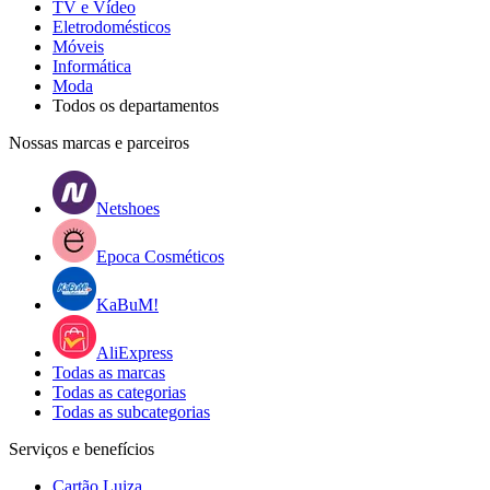
TV e Vídeo
Eletrodomésticos
Móveis
Informática
Moda
Todos os departamentos
Nossas marcas e parceiros
Netshoes
Epoca Cosméticos
KaBuM!
AliExpress
Todas as marcas
Todas as categorias
Todas as subcategorias
Serviços e benefícios
Cartão Luiza