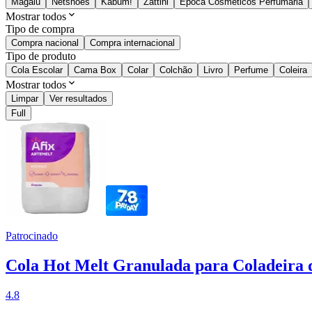
Magalu
Netshoes
Kabum!
Zattini
Época Cosméticos Perfumaria
Mostrar todos
Tipo de compra
Compra nacional
Compra internacional
Tipo de produto
Cola Escolar
Cama Box
Colar
Colchão
Livro
Perfume
Coleira
Mostrar todos
Limpar
Ver resultados
Full
Patrocinado
Cola Hot Melt Granulada para Coladeira 
4.8