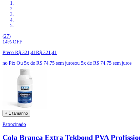
(27)
14% OFF
Preço R$ 321,41
R$
321
,
41
no Pix
Ou 5x de R$ 74,75 sem juros
ou
5
x de
R$ 74,75
sem juros
+ 1 tamanho
Patrocinado
Cola Branca Extra Tekbond PVA Profissio