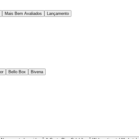
Mais Bem Avaliados
Lançamento
or
Bello Box
Bivena