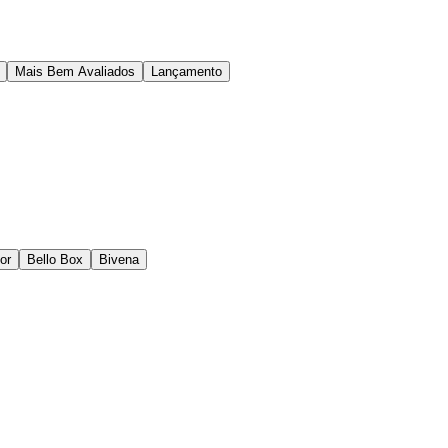
Mais Bem Avaliados
Lançamento
or
Bello Box
Bivena