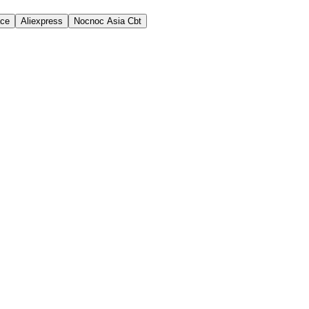
ace
Aliexpress
Nocnoc Asia Cbt