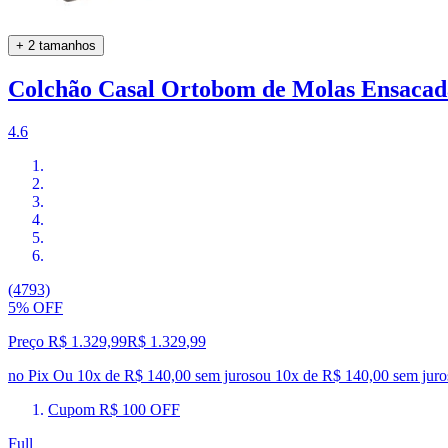
+ 2 tamanhos
Colchão Casal Ortobom de Molas Ensaca
4.6
(4793)
5% OFF
Preço R$ 1.329,99
R$
1.329
,
99
no Pix
Ou 10x de R$ 140,00 sem juros
ou
10
x de
R$ 140,00
sem juro
Cupom R$ 100 OFF
Full