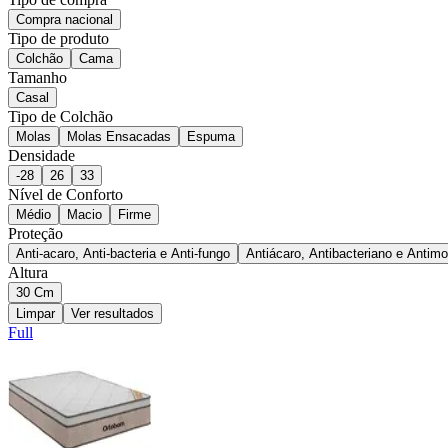
Compra nacional
Tipo de produto
Colchão
Cama
Tamanho
Casal
Tipo de Colchão
Molas
Molas Ensacadas
Espuma
Densidade
-28
26
33
Nível de Conforto
Médio
Macio
Firme
Proteção
Anti-acaro, Anti-bacteria e Anti-fungo
Antiácaro, Antibacteriano e Antimo
Altura
30 Cm
Limpar
Ver resultados
Full