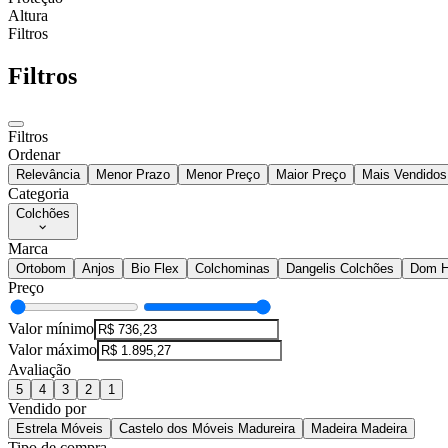
Altura
Filtros
Filtros
Filtros
Ordenar
Relevância
Menor Prazo
Menor Preço
Maior Preço
Mais Vendidos
Categoria
Colchões
Marca
Ortobom
Anjos
Bio Flex
Colchominas
Dangelis Colchões
Dom H
Preço
Valor mínimo
Valor máximo
Avaliação
5
4
3
2
1
Vendido por
Estrela Móveis
Castelo dos Móveis Madureira
Madeira Madeira
Tipo de compra