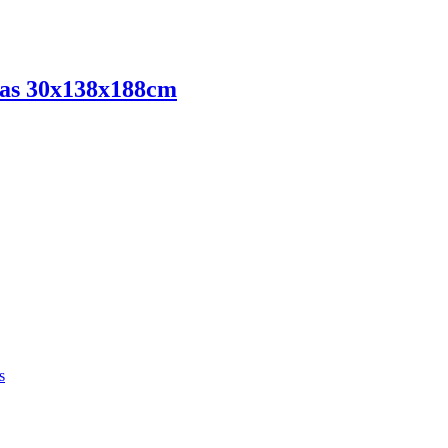
das 30x138x188cm
s