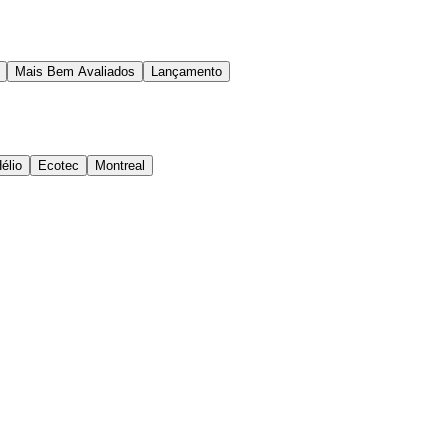
Mais Bem Avaliados
Lançamento
élio
Ecotec
Montreal