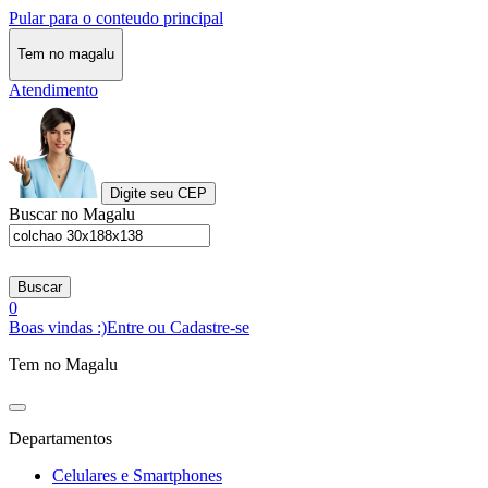
Pular para o conteudo principal
Tem no magalu
Atendimento
Digite seu CEP
Buscar no Magalu
Buscar
0
Boas vindas :)
Entre ou Cadastre-se
Tem no Magalu
Departamentos
Celulares e Smartphones