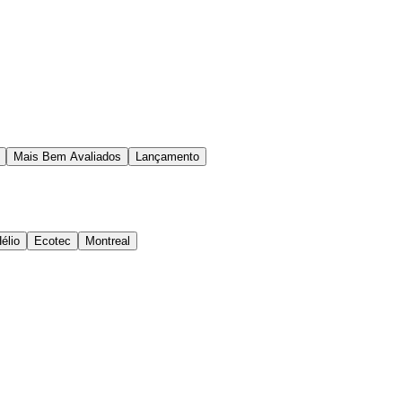
Mais Bem Avaliados
Lançamento
élio
Ecotec
Montreal