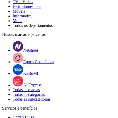
TV e Vídeo
Eletrodomésticos
Móveis
Informática
Moda
Todos os departamentos
Nossas marcas e parceiros
Netshoes
Epoca Cosméticos
KaBuM!
AliExpress
Todas as marcas
Todas as categorias
Todas as subcategorias
Serviços e benefícios
Cartão Luiza