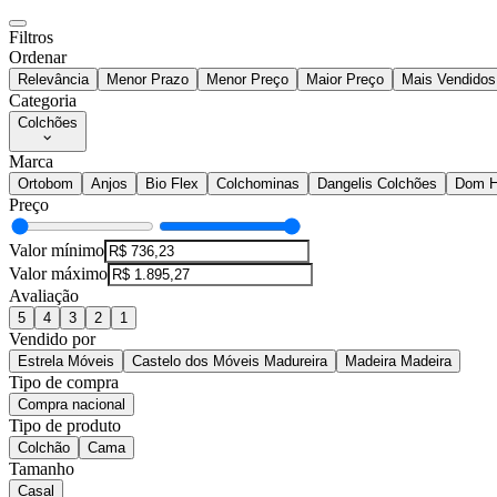
Filtros
Ordenar
Relevância
Menor Prazo
Menor Preço
Maior Preço
Mais Vendidos
Categoria
Colchões
Marca
Ortobom
Anjos
Bio Flex
Colchominas
Dangelis Colchões
Dom H
Preço
Valor mínimo
Valor máximo
Avaliação
5
4
3
2
1
Vendido por
Estrela Móveis
Castelo dos Móveis Madureira
Madeira Madeira
Tipo de compra
Compra nacional
Tipo de produto
Colchão
Cama
Tamanho
Casal