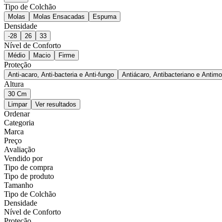
Tipo de Colchão
Molas
Molas Ensacadas
Espuma
Densidade
-28
26
33
Nível de Conforto
Médio
Macio
Firme
Proteção
Anti-acaro, Anti-bacteria e Anti-fungo
Antiácaro, Antibacteriano e Antimo
Altura
30 Cm
Limpar
Ver resultados
Ordenar
Categoria
Marca
Preço
Avaliação
Vendido por
Tipo de compra
Tipo de produto
Tamanho
Tipo de Colchão
Densidade
Nível de Conforto
Proteção