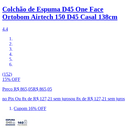
Colchão de Espuma D45 One Face
Ortobom Airtech 150 D45 Casal 138cm
4.4
(152)
15% OFF
Preço R$ 865,05
R$
865
,
05
no Pix
Ou 8x de R$ 127,21 sem juros
ou
8
x de
R$ 127,21
sem juros
Cupom 16% OFF