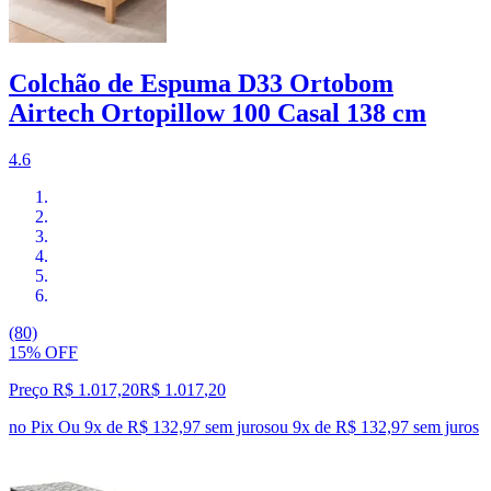
Colchão de Espuma D33 Ortobom
Airtech Ortopillow 100 Casal 138 cm
4.6
(80)
15% OFF
Preço R$ 1.017,20
R$
1.017
,
20
no Pix
Ou 9x de R$ 132,97 sem juros
ou
9
x de
R$ 132,97
sem juros