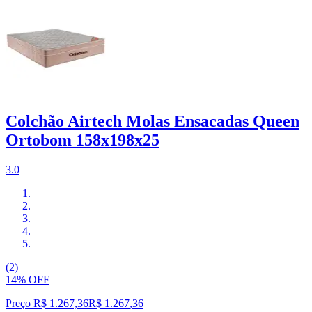
Colchão Airtech Molas Ensacadas Queen
Ortobom 158x198x25
3.0
(2)
14% OFF
Preço R$ 1.267,36
R$
1.267
,
36