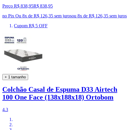
Preço R$ 838,95
R$
838
,
95
no Pix
Ou 8x de R$ 126,35 sem juros
ou
8
x de
R$ 126,35
sem juros
Cupom R$ 5 OFF
+ 1 tamanho
Colchão Casal de Espuma D33 Airtech
100 One Face (138x188x18) Ortobom
4.3