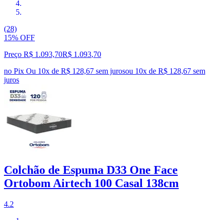
(28)
15% OFF
Preço R$ 1.093,70
R$
1.093
,
70
no Pix
Ou 10x de R$ 128,67 sem juros
ou
10
x de
R$ 128,67
sem
juros
Colchão de Espuma D33 One Face
Ortobom Airtech 100 Casal 138cm
4.2