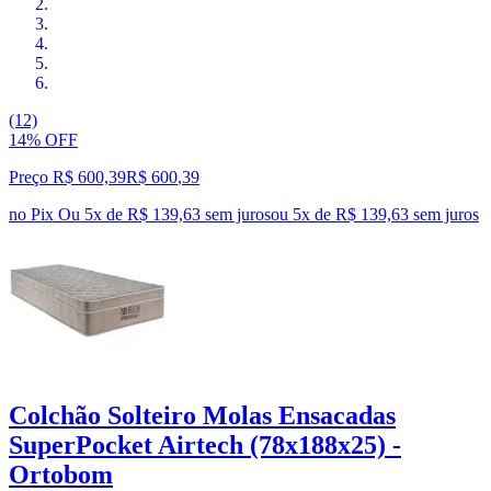
(12)
14% OFF
Preço R$ 600,39
R$
600
,
39
no Pix
Ou 5x de R$ 139,63 sem juros
ou
5
x de
R$ 139,63
sem juros
Colchão Solteiro Molas Ensacadas
SuperPocket Airtech (78x188x25) -
Ortobom