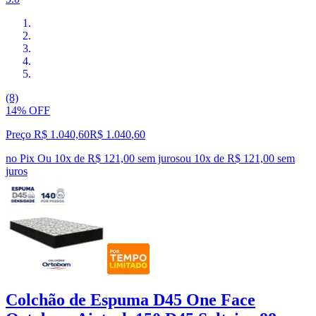
(8)
14% OFF
Preço R$ 1.040,60
R$
1.040
,
60
no Pix
Ou 10x de R$ 121,00 sem juros
ou
10
x de
R$ 121,00
sem
juros
Colchão de Espuma D45 One Face