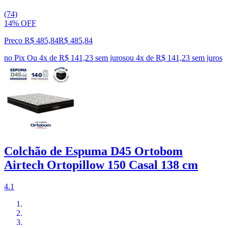
(74)
14% OFF
Preço R$ 485,84
R$
485
,
84
no Pix
Ou 4x de R$ 141,23 sem juros
ou
4
x de
R$ 141,23
sem juros
Colchão de Espuma D45 Ortobom
Airtech Ortopillow 150 Casal 138 cm
4.1