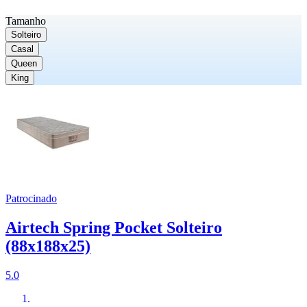
Tamanho
Solteiro
Casal
Queen
King
Patrocinado
Airtech Spring Pocket Solteiro
(88x188x25)
5.0