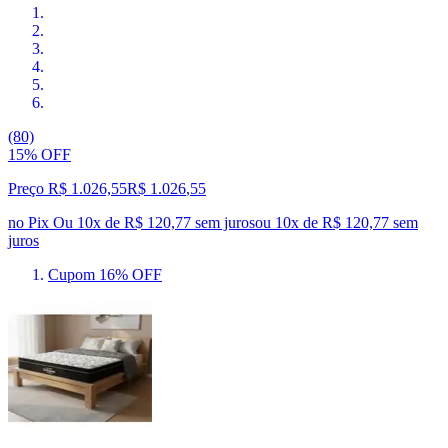
(80)
15% OFF
Preço R$ 1.026,55
R$
1.026
,
55
no Pix
Ou 10x de R$ 120,77 sem juros
ou
10
x de
R$ 120,77
sem
juros
Cupom 16% OFF