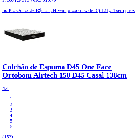
no Pix
Ou 5x de R$ 121,34 sem juros
ou
5
x de
R$ 121,34
sem juros
Colchão de Espuma D45 One Face
Ortobom Airtech 150 D45 Casal 138cm
4.4
(152)