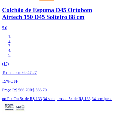
Colchão de Espuma D45 Ortobom
Airtech 150 D45 Solteiro 88 cm
5.0
(12)
Termina em
69:47:26
15% OFF
Preço R$ 566,70
R$
566
,
70
no Pix
Ou 5x de R$ 133,34 sem juros
ou
5
x de
R$ 133,34
sem juros