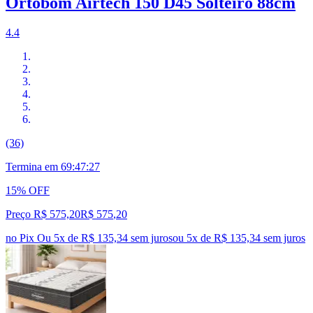
Ortobom Airtech 150 D45 Solteiro 88cm
4.4
(36)
Termina em
69:47:26
15% OFF
Preço R$ 575,20
R$
575
,
20
no Pix
Ou 5x de R$ 135,34 sem juros
ou
5
x de
R$ 135,34
sem juros