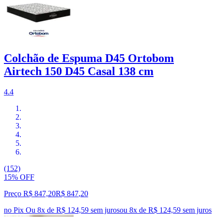
Colchão de Espuma D45 Ortobom
Airtech 150 D45 Casal 138 cm
4.4
(152)
15% OFF
Preço R$ 847,20
R$
847
,
20
no Pix
Ou 8x de R$ 124,59 sem juros
ou
8
x de
R$ 124,59
sem juros