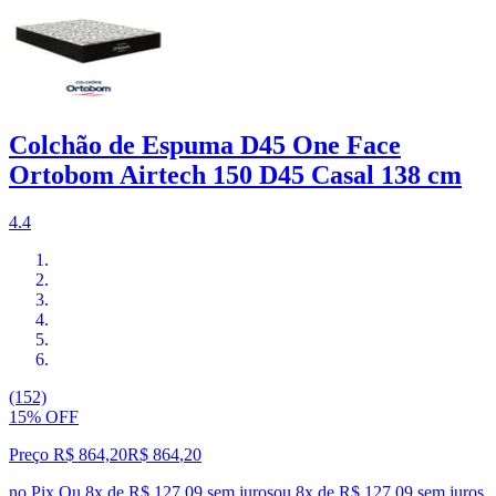
Colchão de Espuma D45 One Face
Ortobom Airtech 150 D45 Casal 138 cm
4.4
(152)
15% OFF
Preço R$ 864,20
R$
864
,
20
no Pix
Ou 8x de R$ 127,09 sem juros
ou
8
x de
R$ 127,09
sem juros