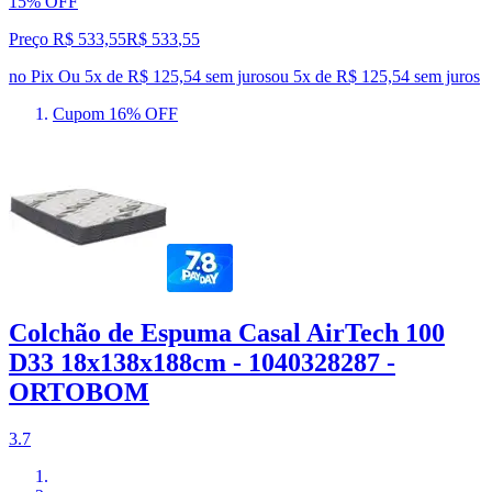
15% OFF
Preço R$ 533,55
R$
533
,
55
no Pix
Ou 5x de R$ 125,54 sem juros
ou
5
x de
R$ 125,54
sem juros
Cupom 16% OFF
Colchão de Espuma Casal AirTech 100
D33 18x138x188cm - 1040328287 -
ORTOBOM
3.7