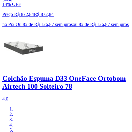
14% OFF
Preço R$ 872,84
R$
872
,
84
no Pix
Ou 8x de R$ 126,87 sem juros
ou
8
x de
R$ 126,87
sem juros
Colchão Espuma D33 OneFace Ortobom
Airtech 100 Solteiro 78
4.0