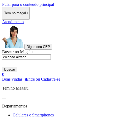
Pular para o conteudo principal
Tem no magalu
Atendimento
Digite seu CEP
Buscar no Magalu
Buscar
0
Boas vindas :)
Entre ou Cadastre-se
Tem no Magalu
Departamentos
Celulares e Smartphones