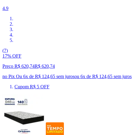
4.9
(7)
17% OFF
Preço R$ 620,74
R$
620
,
74
no Pix
Ou 6x de R$ 124,65 sem juros
ou
6
x de
R$ 124,65
sem juros
Cupom R$ 5 OFF