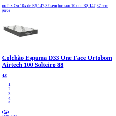
no Pix
Ou 10x de R$ 147,37 sem juros
ou
10
x de
R$ 147,37
sem
juros
Colchão Espuma D33 One Face Ortobom
Airtech 100 Solteiro 88
4.0
(74)