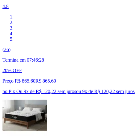
4.8
(26)
Termina em
07:46:27
20% OFF
Preço R$ 865,60
R$
865
,
60
no Pix
Ou 9x de R$ 120,22 sem juros
ou
9
x de
R$ 120,22
sem juros