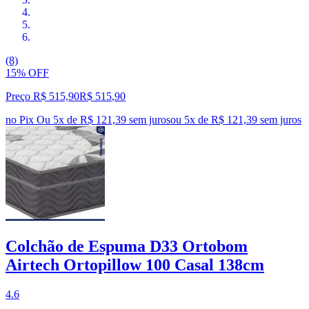
(8)
15% OFF
Preço R$ 515,90
R$
515
,
90
no Pix
Ou 5x de R$ 121,39 sem juros
ou
5
x de
R$ 121,39
sem juros
Colchão de Espuma D33 Ortobom
Airtech Ortopillow 100 Casal 138cm
4.6