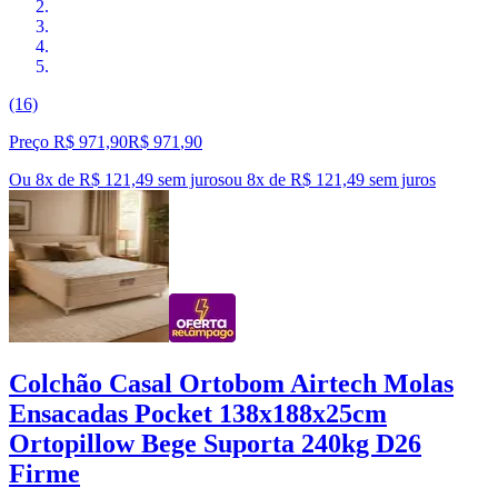
(16)
Preço R$ 971,90
R$
971
,
90
Ou 8x de R$ 121,49 sem juros
ou
8
x de
R$ 121,49
sem juros
Colchão Casal Ortobom Airtech Molas
Ensacadas Pocket 138x188x25cm
Ortopillow Bege Suporta 240kg D26
Firme