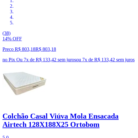
(38)
14% OFF
Preço R$ 803,18
R$
803
,
18
no Pix
Ou 7x de R$ 133,42 sem juros
ou
7
x de
R$ 133,42
sem juros
Colchão Casal Viúva Mola Ensacada
Airtech 128X188X25 Ortobom
5.0