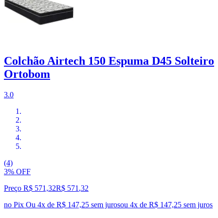
Colchão Airtech 150 Espuma D45 Solteiro
Ortobom
3.0
(4)
3% OFF
Preço R$ 571,32
R$
571
,
32
no Pix
Ou 4x de R$ 147,25 sem juros
ou
4
x de
R$ 147,25
sem juros