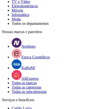
TV e Vídeo
Eletrodomésticos
Móveis
Informática
Moda
Todos os departamentos
Nossas marcas e parceiros
Netshoes
Epoca Cosméticos
KaBuM!
AliExpress
Todas as marcas
Todas as categorias
Todas as subcategorias
Serviços e benefícios
Cartão Luiza