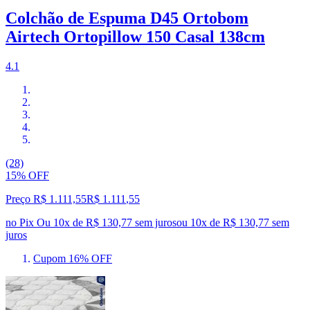
Colchão de Espuma D45 Ortobom
Airtech Ortopillow 150 Casal 138cm
4.1
(28)
15% OFF
Preço R$ 1.111,55
R$
1.111
,
55
no Pix
Ou 10x de R$ 130,77 sem juros
ou
10
x de
R$ 130,77
sem
juros
Cupom 16% OFF