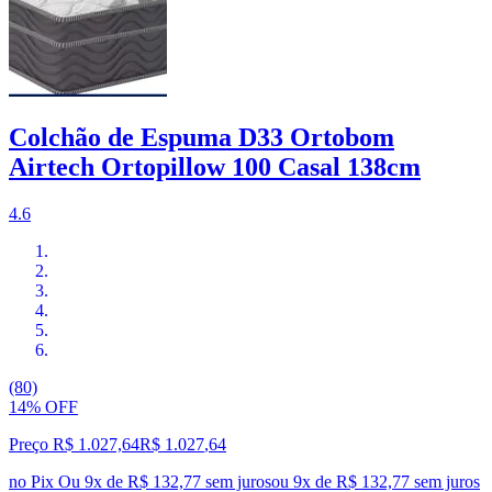
Colchão de Espuma D33 Ortobom
Airtech Ortopillow 100 Casal 138cm
4.6
(80)
14% OFF
Preço R$ 1.027,64
R$
1.027
,
64
no Pix
Ou 9x de R$ 132,77 sem juros
ou
9
x de
R$ 132,77
sem juros