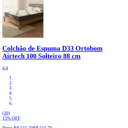
Colchão de Espuma D33 Ortobom
Airtech 100 Solteiro 88 cm
4.4
(20)
15% OFF
Preço R$ 515,70
R$
515
,
70