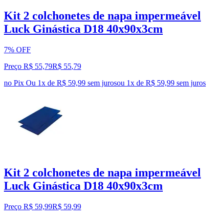
Kit 2 colchonetes de napa impermeável
Luck Ginástica D18 40x90x3cm
7% OFF
Preço R$ 55,79
R$
55
,
79
no Pix
Ou 1x de R$ 59,99 sem juros
ou
1
x de
R$ 59,99
sem juros
Kit 2 colchonetes de napa impermeável
Luck Ginástica D18 40x90x3cm
Preço R$ 59,99
R$
59
,
99