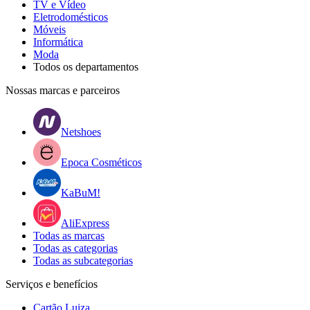
TV e Vídeo
Eletrodomésticos
Móveis
Informática
Moda
Todos os departamentos
Nossas marcas e parceiros
Netshoes
Epoca Cosméticos
KaBuM!
AliExpress
Todas as marcas
Todas as categorias
Todas as subcategorias
Serviços e benefícios
Cartão Luiza