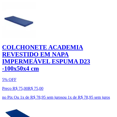
COLCHONETE ACADEMIA
REVESTIDO EM NAPA
IMPERMEÁVEL ESPUMA D23
-100x50x4 cm
5% OFF
Preço R$ 75,00
R$
75
,
00
no Pix
Ou 1x de R$ 78,95 sem juros
ou
1
x de
R$ 78,95
sem juros