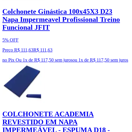
Colchonete Ginástica 100x45X3 D23
Napa Impermeavel Profissional Treino
Funcional JFIT
5% OFF
Preço R$ 111,63
R$
111
,
63
no Pix
Ou 1x de R$ 117,50 sem juros
ou
1
x de
R$ 117,50
sem juros
COLCHONETE ACADEMIA
REVESTIDO EM NAPA
IMPERMEÁVEL - ESPUMA D18 -