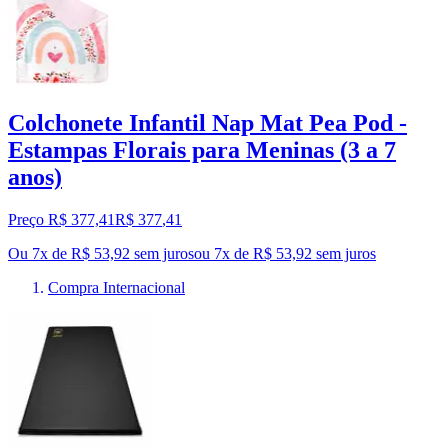
Colchonete Infantil Nap Mat Pea Pod -
Estampas Florais para Meninas (3 a 7
anos)
Preço R$ 377,41
R$
377
,
41
Ou 7x de R$ 53,92 sem juros
ou
7
x de
R$ 53,92
sem juros
Compra Internacional