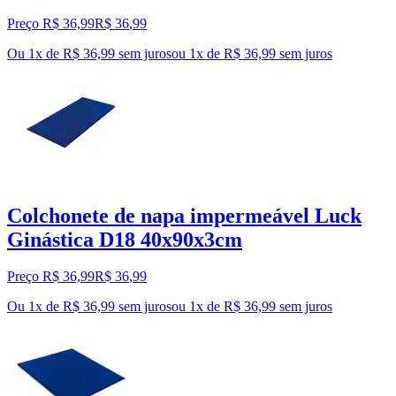
Preço R$ 36,99
R$
36
,
99
Ou 1x de R$ 36,99 sem juros
ou
1
x de
R$ 36,99
sem juros
Colchonete de napa impermeável Luck
Ginástica D18 40x90x3cm
Preço R$ 36,99
R$
36
,
99
Ou 1x de R$ 36,99 sem juros
ou
1
x de
R$ 36,99
sem juros