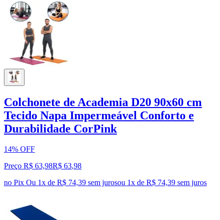
Colchonete de Academia D20 90x60 cm
Tecido Napa Impermeável Conforto e
Durabilidade CorPink
14% OFF
Preço R$ 63,98
R$
63
,
98
no Pix
Ou 1x de R$ 74,39 sem juros
ou
1
x de
R$ 74,39
sem juros