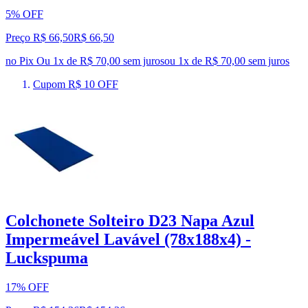
5% OFF
Preço R$ 66,50
R$
66
,
50
no Pix
Ou 1x de R$ 70,00 sem juros
ou
1
x de
R$ 70,00
sem juros
Cupom R$ 10 OFF
Colchonete Solteiro D23 Napa Azul
Impermeável Lavável (78x188x4) -
Luckspuma
17% OFF