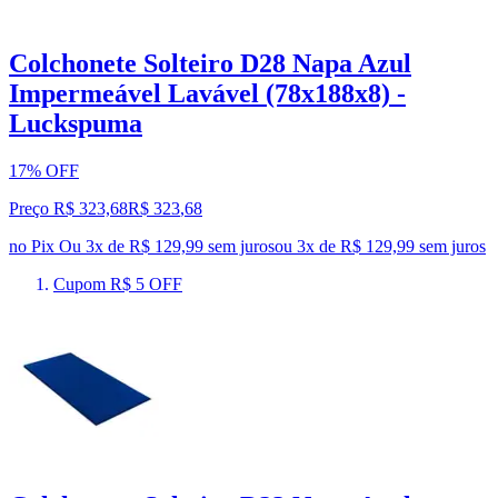
Colchonete Solteiro D28 Napa Azul
Impermeável Lavável (78x188x8) -
Luckspuma
17% OFF
Preço R$ 323,68
R$
323
,
68
no Pix
Ou 3x de R$ 129,99 sem juros
ou
3
x de
R$ 129,99
sem juros
Cupom R$ 5 OFF