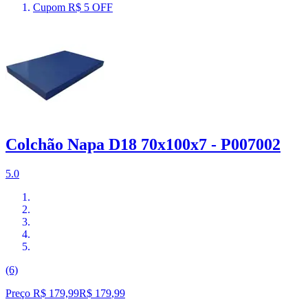
Cupom R$ 5 OFF
Colchão Napa D18 70x100x7 - P007002
5.0
(6)
Preço R$ 179,99
R$
179
,
99