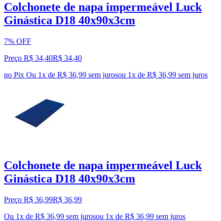
Colchonete de napa impermeável Luck
Ginástica D18 40x90x3cm
7% OFF
Preço R$ 34,40
R$
34
,
40
no Pix
Ou 1x de R$ 36,99 sem juros
ou
1
x de
R$ 36,99
sem juros
Colchonete de napa impermeável Luck
Ginástica D18 40x90x3cm
Preço R$ 36,99
R$
36
,
99
Ou 1x de R$ 36,99 sem juros
ou
1
x de
R$ 36,99
sem juros