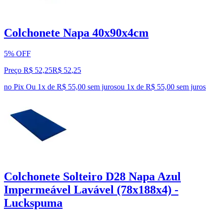
Colchonete Napa 40x90x4cm
5% OFF
Preço R$ 52,25
R$
52
,
25
no Pix
Ou 1x de R$ 55,00 sem juros
ou
1
x de
R$ 55,00
sem juros
Colchonete Solteiro D28 Napa Azul
Impermeável Lavável (78x188x4) -
Luckspuma