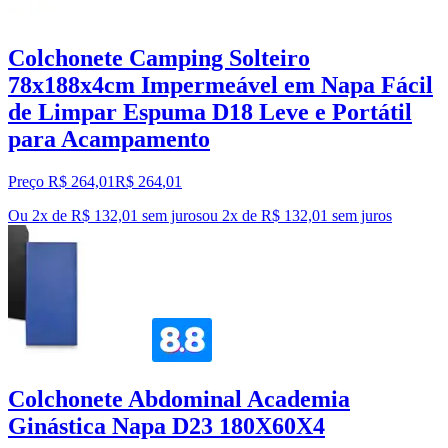
Colchonete Camping Solteiro
78x188x4cm Impermeável em Napa Fácil
de Limpar Espuma D18 Leve e Portátil
para Acampamento
Preço R$ 264,01
R$
264
,
01
Ou 2x de R$ 132,01 sem juros
ou
2
x de
R$ 132,01
sem juros
Colchonete Abdominal Academia
Ginástica Napa D23 180X60X4