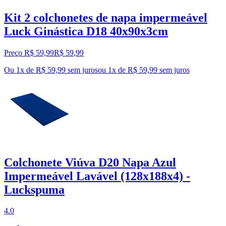
Kit 2 colchonetes de napa impermeável
Luck Ginástica D18 40x90x3cm
Preço R$ 59,99
R$
59
,
99
Ou 1x de R$ 59,99 sem juros
ou
1
x de
R$ 59,99
sem juros
Colchonete Viúva D20 Napa Azul
Impermeável Lavável (128x188x4) -
Luckspuma
4.0