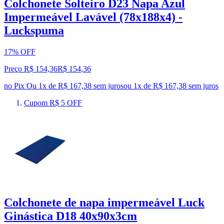
Colchonete Solteiro D23 Napa Azul
Impermeável Lavável (78x188x4) -
Luckspuma
17% OFF
Preço R$ 154,36
R$
154
,
36
no Pix
Ou 1x de R$ 167,38 sem juros
ou
1
x de
R$ 167,38
sem juros
Cupom R$ 5 OFF
Colchonete de napa impermeável Luck
Ginástica D18 40x90x3cm