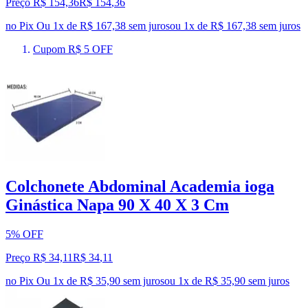
Preço R$ 154,36
R$
154
,
36
no Pix
Ou 1x de R$ 167,38 sem juros
ou
1
x de
R$ 167,38
sem juros
Cupom R$ 5 OFF
Colchonete Abdominal Academia ioga
Ginástica Napa 90 X 40 X 3 Cm
5% OFF
Preço R$ 34,11
R$
34
,
11
no Pix
Ou 1x de R$ 35,90 sem juros
ou
1
x de
R$ 35,90
sem juros