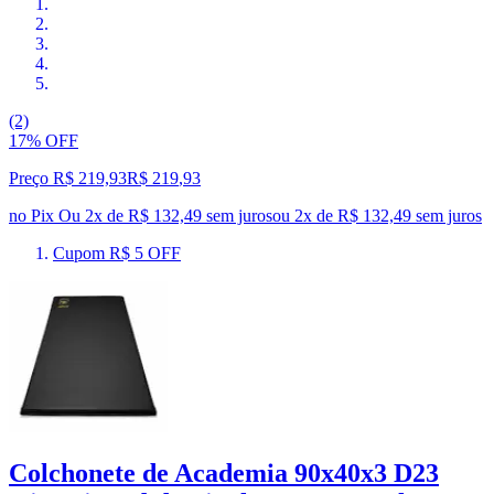
(2)
17% OFF
Preço R$ 219,93
R$
219
,
93
no Pix
Ou 2x de R$ 132,49 sem juros
ou
2
x de
R$ 132,49
sem juros
Cupom R$ 5 OFF
Colchonete de Academia 90x40x3 D23