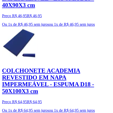
40X90X3 cm
Preço R$ 46,95
R$
46
,
95
Ou 1x de R$ 46,95 sem juros
ou
1
x de
R$ 46,95
sem juros
COLCHONETE ACADEMIA
REVESTIDO EM NAPA
IMPERMEÁVEL - ESPUMA D18 -
50X100X3 cm
Preço R$ 64,95
R$
64
,
95
Ou 1x de R$ 64,95 sem juros
ou
1
x de
R$ 64,95
sem juros