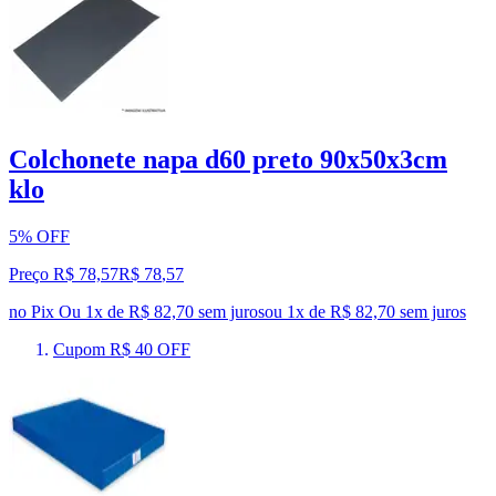
Colchonete napa d60 preto 90x50x3cm
klo
5% OFF
Preço R$ 78,57
R$
78
,
57
no Pix
Ou 1x de R$ 82,70 sem juros
ou
1
x de
R$ 82,70
sem juros
Cupom R$ 40 OFF