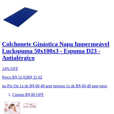
Colchonete Ginástica Napa Impermeável
Luckspuma 50x100x3 - Espuma D23 -
Antialérgico
14% OFF
Preço R$ 52,02
R$
52
,
02
no Pix
Ou 1x de R$ 60,49 sem juros
ou
1
x de
R$ 60,49
sem juros
Cupom R$ 80 OFF