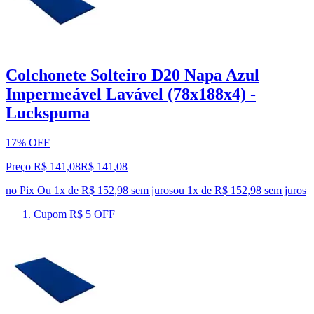
Colchonete Solteiro D20 Napa Azul
Impermeável Lavável (78x188x4) -
Luckspuma
17% OFF
Preço R$ 141,08
R$
141
,
08
no Pix
Ou 1x de R$ 152,98 sem juros
ou
1
x de
R$ 152,98
sem juros
Cupom R$ 5 OFF