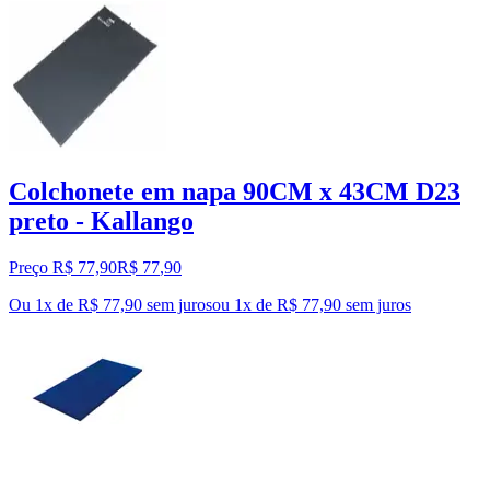
Colchonete em napa 90CM x 43CM D23
preto - Kallango
Preço R$ 77,90
R$
77
,
90
Ou 1x de R$ 77,90 sem juros
ou
1
x de
R$ 77,90
sem juros