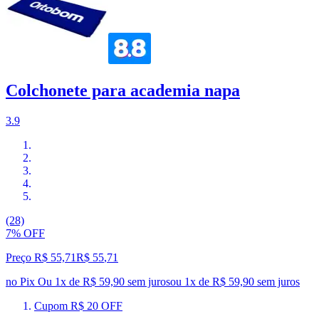
Colchonete para academia napa
3.9
(28)
7% OFF
Preço R$ 55,71
R$
55
,
71
no Pix
Ou 1x de R$ 59,90 sem juros
ou
1
x de
R$ 59,90
sem juros
Cupom R$ 20 OFF