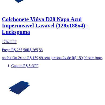
Colchonete Viúva D28 Napa Azul
Impermeável Lavável (128x188x4) -
Luckspuma
17% OFF
Preço R$ 265,58
R$
265
,
58
no Pix
Ou 2x de R$ 159,99 sem juros
ou
2
x de
R$ 159,99
sem juros
Cupom R$ 5 OFF