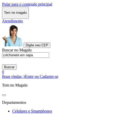
Pular para o conteudo principal
Tem no magalu
Atendimento
Digite seu CEP
Buscar no Magalu
Buscar
0
Boas vindas :)
Entre ou Cadastre-se
Tem no Magalu
Departamentos
Celulares e Smartphones