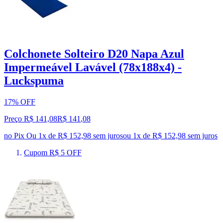
Colchonete Solteiro D20 Napa Azul
Impermeável Lavável (78x188x4) -
Luckspuma
17% OFF
Preço R$ 141,08
R$
141
,
08
no Pix
Ou 1x de R$ 152,98 sem juros
ou
1
x de
R$ 152,98
sem juros
Cupom R$ 5 OFF