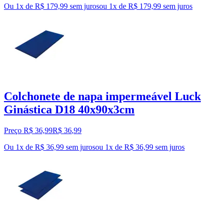
Ou 1x de R$ 179,99 sem juros
ou
1
x de
R$ 179,99
sem juros
Colchonete de napa impermeável Luck
Ginástica D18 40x90x3cm
Preço R$ 36,99
R$
36
,
99
Ou 1x de R$ 36,99 sem juros
ou
1
x de
R$ 36,99
sem juros