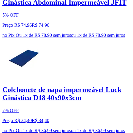
Ginástica Abdominal Impermeável JFIT
5% OFF
Preço R$ 74,96
R$
74
,
96
no Pix
Ou 1x de R$ 78,90 sem juros
ou
1
x de
R$ 78,90
sem juros
Colchonete de napa impermeável Luck
Ginástica D18 40x90x3cm
7% OFF
Preço R$ 34,40
R$
34
,
40
no Pix
Ou 1x de R$ 36,99 sem juros
ou
1
x de
R$ 36,99
sem juros