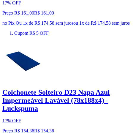
17% OFF
Preço R$ 161,00
R$
161
,
00
no Pix
Ou 1x de R$ 174,58 sem juros
ou
1
x de
R$ 174,58
sem juros
Cupom R$ 5 OFF
Colchonete Solteiro D23 Napa Azul
Impermeável Lavável (78x188x4) -
Luckspuma
17% OFF
Preço R$ 154,36
R$
154
,
36