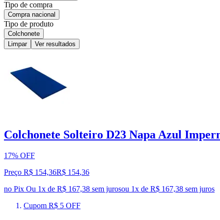
Tipo de compra
Compra nacional
Tipo de produto
Colchonete
Limpar
Ver resultados
Colchonete Solteiro D23 Napa Azul Imper
17% OFF
Preço R$ 154,36
R$
154
,
36
no Pix
Ou 1x de R$ 167,38 sem juros
ou
1
x de
R$ 167,38
sem juros
Cupom R$ 5 OFF