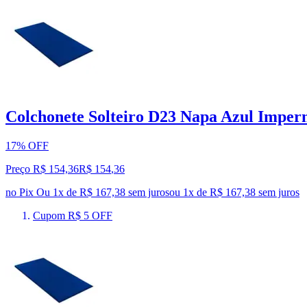
Colchonete Solteiro D23 Napa Azul Imper
17% OFF
Preço R$ 154,36
R$
154
,
36
no Pix
Ou 1x de R$ 167,38 sem juros
ou
1
x de
R$ 167,38
sem juros
Cupom R$ 5 OFF