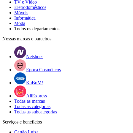
TV e Vídeo
Eletrodomésticos
Móveis
Informática
Moda
Todos os departamentos
Nossas marcas e parceiros
Netshoes
Epoca Cosméticos
KaBuM!
AliExpress
Todas as marcas
Todas as categorias
Todas as subcategorias
Serviços e benefícios
Cartão Luiza