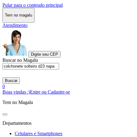
Pular para o conteudo principal
Tem no magalu
Atendimento
Digite seu CEP
Buscar no Magalu
Buscar
0
Boas vindas :)
Entre ou Cadastre-se
Tem no Magalu
Departamentos
Celulares e Smartphones