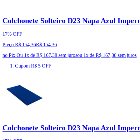
Colchonete Solteiro D23 Napa Azul Imper
17% OFF
Preço R$ 154,36
R$
154
,
36
no Pix
Ou 1x de R$ 167,38 sem juros
ou
1
x de
R$ 167,38
sem juros
Cupom R$ 5 OFF
Colchonete Solteiro D23 Napa Azul Imper