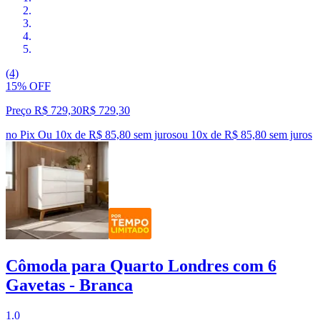
(4)
15% OFF
Preço R$ 729,30
R$
729
,
30
no Pix
Ou 10x de R$ 85,80 sem juros
ou
10
x de
R$ 85,80
sem juros
Cômoda para Quarto Londres com 6
Gavetas - Branca
1.0