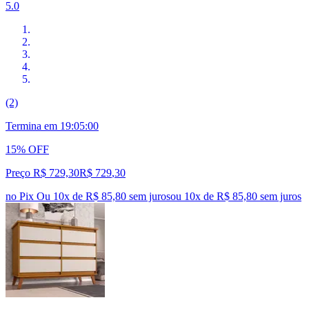
5.0
(2)
Termina em
19:04:59
15% OFF
Preço R$ 729,30
R$
729
,
30
no Pix
Ou 10x de R$ 85,80 sem juros
ou
10
x de
R$ 85,80
sem juros