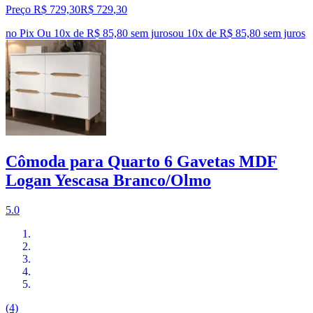
Preço R$ 729,30
R$
729
,
30
no Pix
Ou 10x de R$ 85,80 sem juros
ou
10
x de
R$ 85,80
sem juros
Cômoda para Quarto 6 Gavetas MDF
Logan Yescasa Branco/Olmo
5.0
(4)