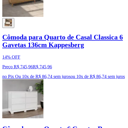
Cômoda para Quarto de Casal Classica 6
Gavetas 136cm Kappesberg
14% OFF
Preço R$ 745,96
R$
745
,
96
no Pix
Ou 10x de R$ 86,74 sem juros
ou
10
x de
R$ 86,74
sem juros