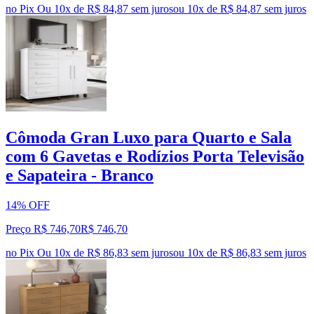
no Pix
Ou 10x de R$ 84,87 sem juros
ou
10
x de
R$ 84,87
sem juros
Cômoda Gran Luxo para Quarto e Sala
com 6 Gavetas e Rodízios Porta Televisão
e Sapateira - Branco
14% OFF
Preço R$ 746,70
R$
746
,
70
no Pix
Ou 10x de R$ 86,83 sem juros
ou
10
x de
R$ 86,83
sem juros