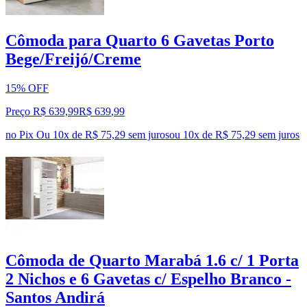
Cômoda para Quarto 6 Gavetas Porto
Bege/Freijó/Creme
15% OFF
Preço R$ 639,99
R$
639
,
99
no Pix
Ou 10x de R$ 75,29 sem juros
ou
10
x de
R$ 75,29
sem juros
Cômoda de Quarto Marabá 1.6 c/ 1 Porta
2 Nichos e 6 Gavetas c/ Espelho Branco -
Santos Andirá