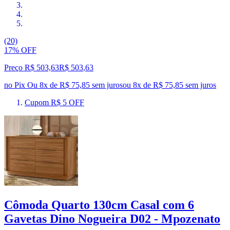
(20)
17% OFF
Preço R$ 503,63
R$
503
,
63
no Pix
Ou 8x de R$ 75,85 sem juros
ou
8
x de
R$ 75,85
sem juros
Cupom R$ 5 OFF
Cômoda Quarto 130cm Casal com 6
Gavetas Dino Nogueira D02 - Mpozenato