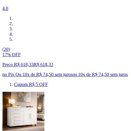
4.0
(20)
17% OFF
Preço R$ 618,33
R$
618
,
33
no Pix
Ou 10x de R$ 74,50 sem juros
ou
10
x de
R$ 74,50
sem juros
Cupom R$ 5 OFF