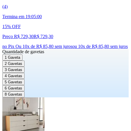
(4)
Termina em
19:04:59
15% OFF
Preço R$ 729,30
R$
729
,
30
no Pix
Ou 10x de R$ 85,80 sem juros
ou
10
x de
R$ 85,80
sem juros
Quantidade de gavetas
1 Gaveta
2 Gavetas
3 Gavetas
4 Gavetas
5 Gavetas
6 Gavetas
8 Gavetas