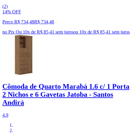
(2)
14% OFF
Preço R$ 734,48
R$
734
,
48
no Pix
Ou 10x de R$ 85,41 sem juros
ou
10
x de
R$ 85,41
sem juros
Cômoda de Quarto Marabá 1.6 c/ 1 Porta
2 Nichos e 6 Gavetas Jatoba - Santos
Andirá
4.9