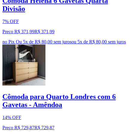
Comoda Helena 6 Gavetas Quarta
Divisão
7% OFF
Preço R$ 371,99
R$
371
,
99
no Pix
Ou 5x de R$ 80,00 sem juros
ou
5
x de
R$ 80,00
sem juros
Cômoda para Quarto Londres com 6
Gavetas - Amêndoa
14% OFF
Preço R$ 729,87
R$
729
,
87