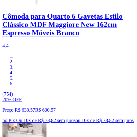
Cômoda para Quarto 6 Gavetas Estilo
Clássico MDF Maggiore New 162cm
Espresso Móveis Branco
4.4
(754)
20% OFF
Preço R$ 630,57
R$
630
,
57
no Pix
Ou 10x de R$ 78,82 sem juros
ou
10
x de
R$ 78,82
sem juros