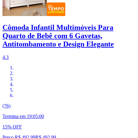
Cômoda Infantil Multimóveis Para
Quarto de Bebê com 6 Gavetas,
Antitombamento e Design Elegante
4.3
(76)
Termina em
19:04:59
15% OFF
Preço R$ 492,99
R$
492
,
99