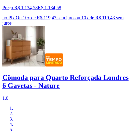
Preço R$ 1.134,58
R$
1.134
,
58
no Pix
Ou 10x de R$ 119,43 sem juros
ou
10
x de
R$ 119,43
sem
juros
Cômoda para Quarto Reforçada Londres
6 Gavetas - Nature
1.0