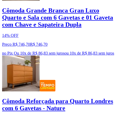
Cômoda Grande Branca Gran Luxo
Quarto e Sala com 6 Gavetas e 01 Gaveta
com Chave e Sapateira Dupla
14% OFF
Preço R$ 746,70
R$
746
,
70
no Pix
Ou 10x de R$ 86,83 sem juros
ou
10
x de
R$ 86,83
sem juros
Cômoda Reforçada para Quarto Londres
com 6 Gavetas - Nature