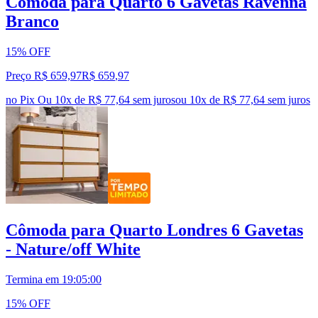
Cômoda para Quarto 6 Gavetas Ravenna
Branco
15% OFF
Preço R$ 659,97
R$
659
,
97
no Pix
Ou 10x de R$ 77,64 sem juros
ou
10
x de
R$ 77,64
sem juros
Cômoda para Quarto Londres 6 Gavetas
- Nature/off White
Termina em
19:04:59
15% OFF