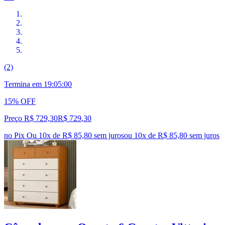
(2)
Termina em
19:04:59
15% OFF
Preço R$ 729,30
R$
729
,
30
no Pix
Ou 10x de R$ 85,80 sem juros
ou
10
x de
R$ 85,80
sem juros