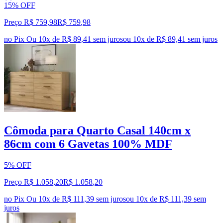
15% OFF
Preço R$ 759,98
R$
759
,
98
no Pix
Ou 10x de R$ 89,41 sem juros
ou
10
x de
R$ 89,41
sem juros
Cômoda para Quarto Casal 140cm x
86cm com 6 Gavetas 100% MDF
5% OFF
Preço R$ 1.058,20
R$
1.058
,
20
no Pix
Ou 10x de R$ 111,39 sem juros
ou
10
x de
R$ 111,39
sem
juros