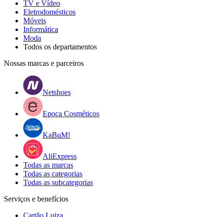
TV e Vídeo
Eletrodomésticos
Móveis
Informática
Moda
Todos os departamentos
Nossas marcas e parceiros
Netshoes
Epoca Cosméticos
KaBuM!
AliExpress
Todas as marcas
Todas as categorias
Todas as subcategorias
Serviços e benefícios
Cartão Luiza