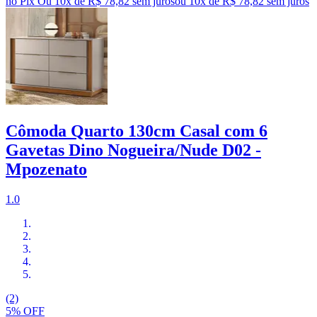
no Pix
Ou 10x de R$ 78,82 sem juros
ou
10
x de
R$ 78,82
sem juros
Cômoda Quarto 130cm Casal com 6
Gavetas Dino Nogueira/Nude D02 -
Mpozenato
1.0
(2)
5% OFF