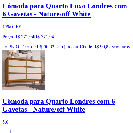
Cômoda para Quarto Luxo Londres com
6 Gavetas - Nature/off White
15% OFF
Preço R$ 771,94
R$
771
,
94
no Pix
Ou 10x de R$ 90,82 sem juros
ou
10
x de
R$ 90,82
sem juros
Cômoda para Quarto Londres com 6
Gavetas - Nature/off White
5.0