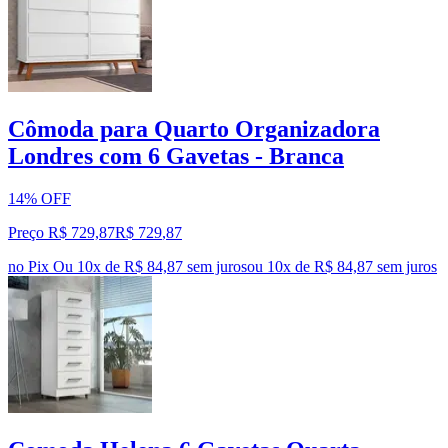
Cômoda para Quarto Organizadora
Londres com 6 Gavetas - Branca
14% OFF
Preço R$ 729,87
R$
729
,
87
no Pix
Ou 10x de R$ 84,87 sem juros
ou
10
x de
R$ 84,87
sem juros