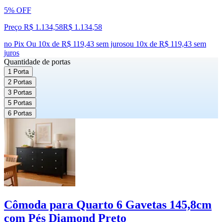
5% OFF
Preço R$ 1.134,58
R$
1.134
,
58
no Pix
Ou 10x de R$ 119,43 sem juros
ou
10
x de
R$ 119,43
sem
juros
Quantidade de portas
1 Porta
2 Portas
3 Portas
5 Portas
6 Portas
Cômoda para Quarto 6 Gavetas 145,8cm
com Pés Diamond Preto