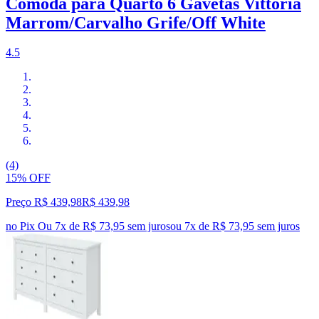
Cômoda para Quarto 6 Gavetas Vittoria
Marrom/Carvalho Grife/Off White
4.5
(4)
15% OFF
Preço R$ 439,98
R$
439
,
98
no Pix
Ou 7x de R$ 73,95 sem juros
ou
7
x de
R$ 73,95
sem juros