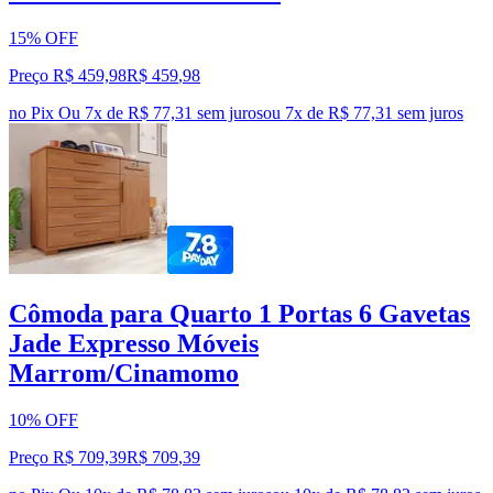
15% OFF
Preço R$ 459,98
R$
459
,
98
no Pix
Ou 7x de R$ 77,31 sem juros
ou
7
x de
R$ 77,31
sem juros
Cômoda para Quarto 1 Portas 6 Gavetas
Jade Expresso Móveis
Marrom/Cinamomo
10% OFF
Preço R$ 709,39
R$
709
,
39