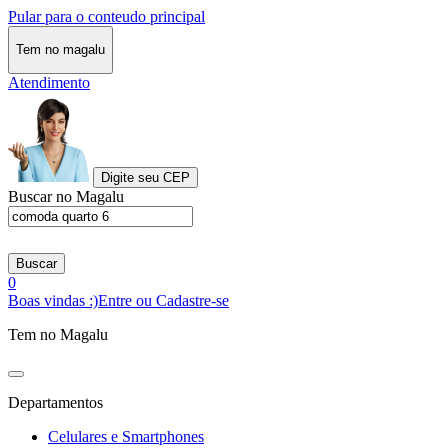
Pular para o conteudo principal
Tem no magalu
Atendimento
Digite seu CEP
Buscar no Magalu
Buscar
0
Boas vindas :)
Entre ou Cadastre-se
Tem no Magalu
Departamentos
Celulares e Smartphones