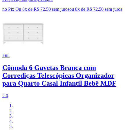
no Pix
Ou 8x de R$ 72,50 sem juros
ou
8
x de
R$ 72,50
sem juros
Full
Cômoda 6 Gavetas Branca com
Corrediças Telescópicas Organizador
para Quarto Casal Infantil Bebê MDF
2.0