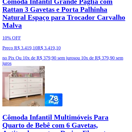
Cômoda Infantil Grande Paglia com
Rattan 3 Gavetas e Porta Palhinha
Natural Espaço para Trocador Carvalho
Malva
10% OFF
Preço R$ 3.419,10
R$
3.419
,
10
no Pix
Ou 10x de R$ 379,90 sem juros
ou
10
x de
R$ 379,90
sem
juros
Cômoda Infantil Multimóveis Para
Quarto de Bebê com 6 Gavetas,