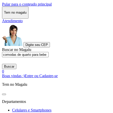
Pular para o conteudo principal
Tem no magalu
Atendimento
Digite seu CEP
Buscar no Magalu
Buscar
0
Boas vindas :)
Entre ou Cadastre-se
Tem no Magalu
Departamentos
Celulares e Smartphones