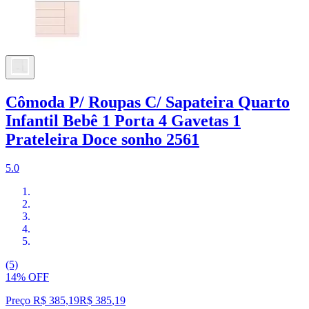
Cômoda P/ Roupas C/ Sapateira Quarto
Infantil Bebê 1 Porta 4 Gavetas 1
Prateleira Doce sonho 2561
5.0
(5)
14% OFF
Preço R$ 385,19
R$
385
,
19