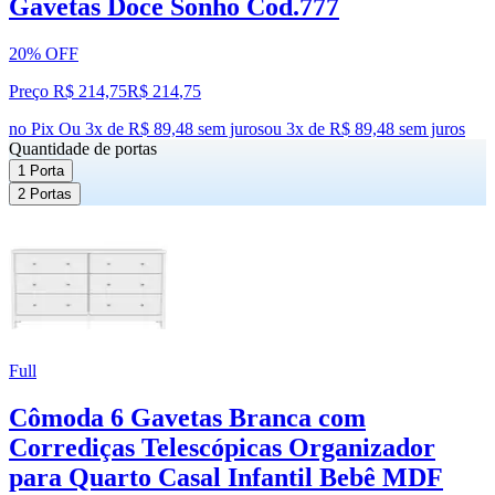
Gavetas Doce Sonho Cod.777
20% OFF
Preço R$ 214,75
R$
214
,
75
no Pix
Ou 3x de R$ 89,48 sem juros
ou
3
x de
R$ 89,48
sem juros
Quantidade de portas
1 Porta
2 Portas
Full
Cômoda 6 Gavetas Branca com
Corrediças Telescópicas Organizador
para Quarto Casal Infantil Bebê MDF