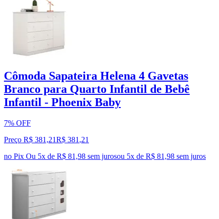
Cômoda Sapateira Helena 4 Gavetas
Branco para Quarto Infantil de Bebê
Infantil - Phoenix Baby
7% OFF
Preço R$ 381,21
R$
381
,
21
no Pix
Ou 5x de R$ 81,98 sem juros
ou
5
x de
R$ 81,98
sem juros