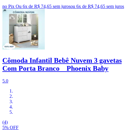
no Pix
Ou 6x de R$ 74,65 sem juros
ou
6
x de
R$ 74,65
sem juros
Cômoda Infantil Bebê Nuvem 3 gavetas
Com Porta Branco _ Phoenix Baby
5.0
(4)
5% OFF