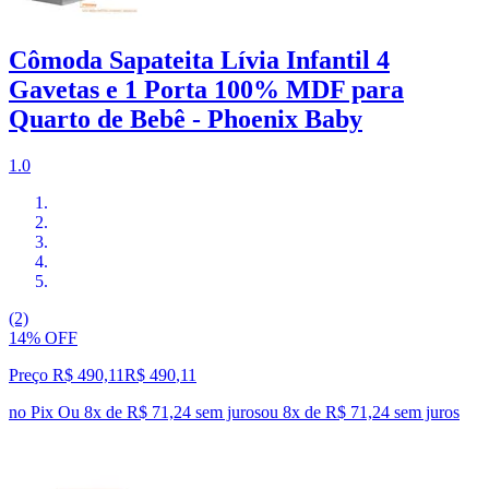
Cômoda Sapateita Lívia Infantil 4
Gavetas e 1 Porta 100% MDF para
Quarto de Bebê - Phoenix Baby
1.0
(2)
14% OFF
Preço R$ 490,11
R$
490
,
11
no Pix
Ou 8x de R$ 71,24 sem juros
ou
8
x de
R$ 71,24
sem juros