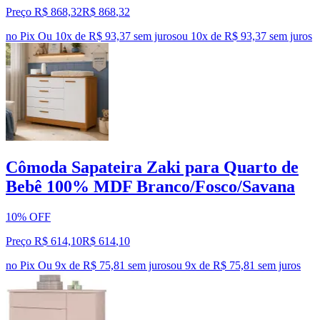
Preço R$ 868,32
R$
868
,
32
no Pix
Ou 10x de R$ 93,37 sem juros
ou
10
x de
R$ 93,37
sem juros
Cômoda Sapateira Zaki para Quarto de
Bebê 100% MDF Branco/Fosco/Savana
10% OFF
Preço R$ 614,10
R$
614
,
10
no Pix
Ou 9x de R$ 75,81 sem juros
ou
9
x de
R$ 75,81
sem juros