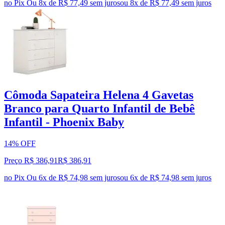
no Pix
Ou 8x de R$ 77,49 sem juros
ou
8
x de
R$ 77,49
sem juros
Cômoda Sapateira Helena 4 Gavetas
Branco para Quarto Infantil de Bebê
Infantil - Phoenix Baby
14% OFF
Preço R$ 386,91
R$
386
,
91
no Pix
Ou 6x de R$ 74,98 sem juros
ou
6
x de
R$ 74,98
sem juros