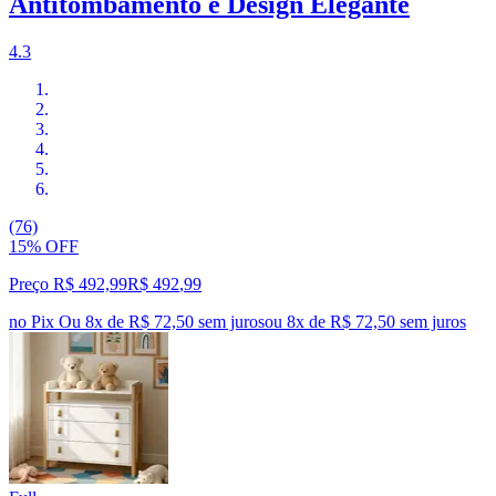
Antitombamento e Design Elegante
4.3
(76)
15% OFF
Preço R$ 492,99
R$
492
,
99
no Pix
Ou 8x de R$ 72,50 sem juros
ou
8
x de
R$ 72,50
sem juros