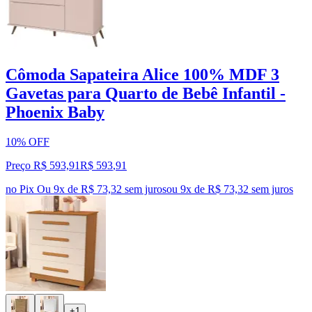
Cômoda Sapateira Alice 100% MDF 3
Gavetas para Quarto de Bebê Infantil -
Phoenix Baby
10% OFF
Preço R$ 593,91
R$
593
,
91
no Pix
Ou 9x de R$ 73,32 sem juros
ou
9
x de
R$ 73,32
sem juros
+1