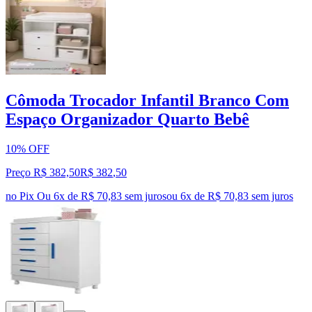
Cômoda Trocador Infantil Branco Com
Espaço Organizador Quarto Bebê
10% OFF
Preço R$ 382,50
R$
382
,
50
no Pix
Ou 6x de R$ 70,83 sem juros
ou
6
x de
R$ 70,83
sem juros