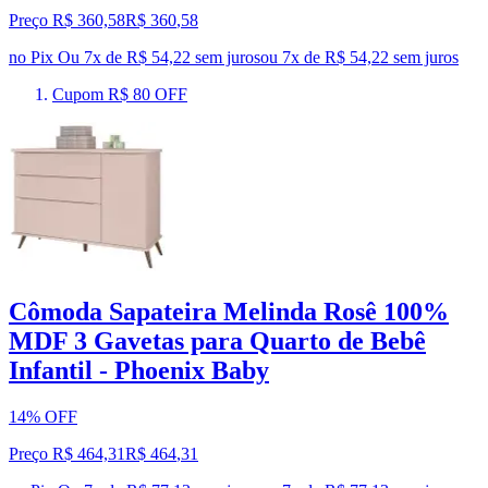
Preço R$ 360,58
R$
360
,
58
no Pix
Ou 7x de R$ 54,22 sem juros
ou
7
x de
R$ 54,22
sem juros
Cupom R$ 80 OFF
Cômoda Sapateira Melinda Rosê 100%
MDF 3 Gavetas para Quarto de Bebê
Infantil - Phoenix Baby
14% OFF
Preço R$ 464,31
R$
464
,
31