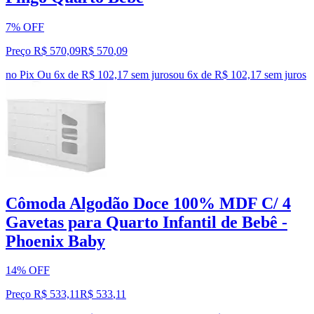
7% OFF
Preço R$ 570,09
R$
570
,
09
no Pix
Ou 6x de R$ 102,17 sem juros
ou
6
x de
R$ 102,17
sem juros
Cômoda Algodão Doce 100% MDF C/ 4
Gavetas para Quarto Infantil de Bebê -
Phoenix Baby
14% OFF
Preço R$ 533,11
R$
533
,
11