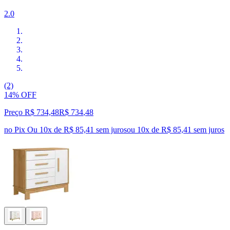
2.0
(2)
14% OFF
Preço R$ 734,48
R$
734
,
48
no Pix
Ou 10x de R$ 85,41 sem juros
ou
10
x de
R$ 85,41
sem juros