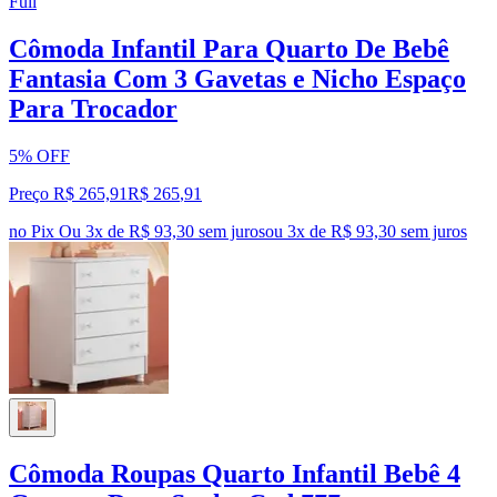
Full
Cômoda Infantil Para Quarto De Bebê
Fantasia Com 3 Gavetas e Nicho Espaço
Para Trocador
5% OFF
Preço R$ 265,91
R$
265
,
91
no Pix
Ou 3x de R$ 93,30 sem juros
ou
3
x de
R$ 93,30
sem juros
Cômoda Roupas Quarto Infantil Bebê 4