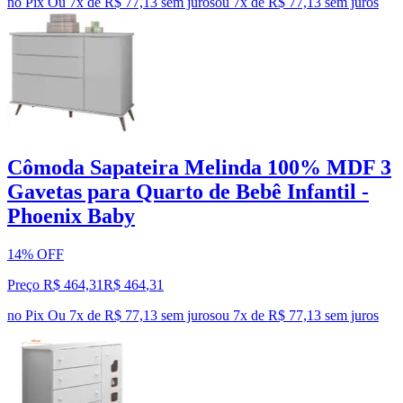
no Pix
Ou 7x de R$ 77,13 sem juros
ou
7
x de
R$ 77,13
sem juros
Cômoda Sapateira Melinda 100% MDF 3
Gavetas para Quarto de Bebê Infantil -
Phoenix Baby
14% OFF
Preço R$ 464,31
R$
464
,
31
no Pix
Ou 7x de R$ 77,13 sem juros
ou
7
x de
R$ 77,13
sem juros