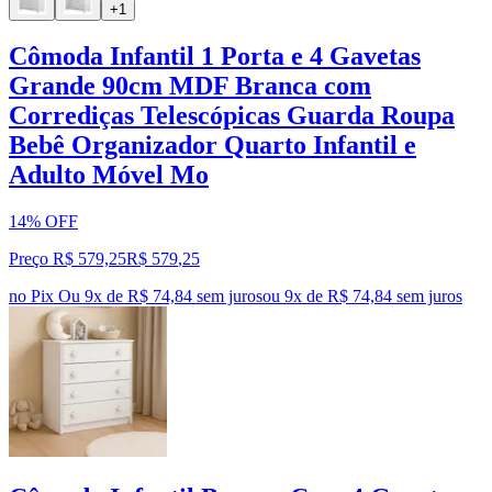
+1
Cômoda Infantil 1 Porta e 4 Gavetas
Grande 90cm MDF Branca com
Corrediças Telescópicas Guarda Roupa
Bebê Organizador Quarto Infantil e
Adulto Móvel Mo
14% OFF
Preço R$ 579,25
R$
579
,
25
no Pix
Ou 9x de R$ 74,84 sem juros
ou
9
x de
R$ 74,84
sem juros