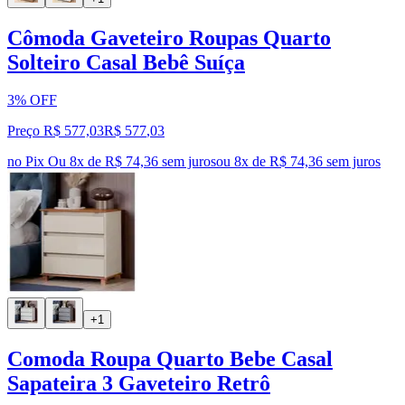
Cômoda Gaveteiro Roupas Quarto
Solteiro Casal Bebê Suíça
3% OFF
Preço R$ 577,03
R$
577
,
03
no Pix
Ou 8x de R$ 74,36 sem juros
ou
8
x de
R$ 74,36
sem juros
+1
Comoda Roupa Quarto Bebe Casal
Sapateira 3 Gaveteiro Retrô