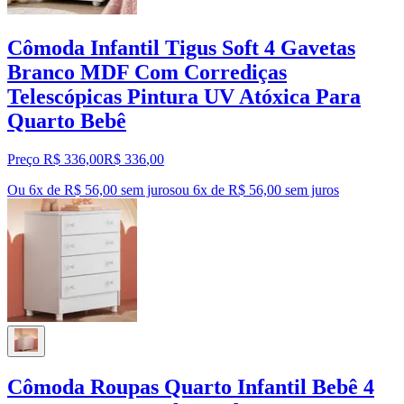
Cômoda Infantil Tigus Soft 4 Gavetas
Branco MDF Com Corrediças
Telescópicas Pintura UV Atóxica Para
Quarto Bebê
Preço R$ 336,00
R$
336
,
00
Ou 6x de R$ 56,00 sem juros
ou
6
x de
R$ 56,00
sem juros
Cômoda Roupas Quarto Infantil Bebê 4