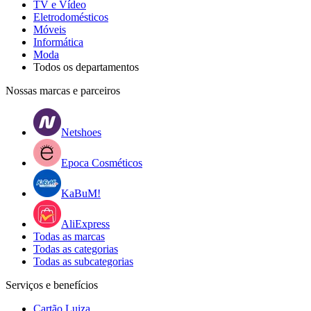
TV e Vídeo
Eletrodomésticos
Móveis
Informática
Moda
Todos os departamentos
Nossas marcas e parceiros
Netshoes
Epoca Cosméticos
KaBuM!
AliExpress
Todas as marcas
Todas as categorias
Todas as subcategorias
Serviços e benefícios
Cartão Luiza