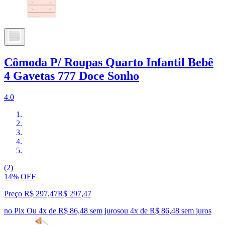
Cômoda P/ Roupas Quarto Infantil Bebê
4 Gavetas 777 Doce Sonho
4.0
(2)
14% OFF
Preço R$ 297,47
R$
297
,
47
no Pix
Ou 4x de R$ 86,48 sem juros
ou
4
x de
R$ 86,48
sem juros