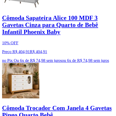
Cômoda Sapateira Alice 100 MDF 3
Gavetas Cinza para Quarto de Bebê
Infantil Phoenix Baby
10% OFF
Preço R$ 404,91
R$
404
,
91
no Pix
Ou 6x de R$ 74,98 sem juros
ou
6
x de
R$ 74,98
sem juros
Cômoda Trocador Com Janela 4 Gavetas
Pingo Quarto Bebê