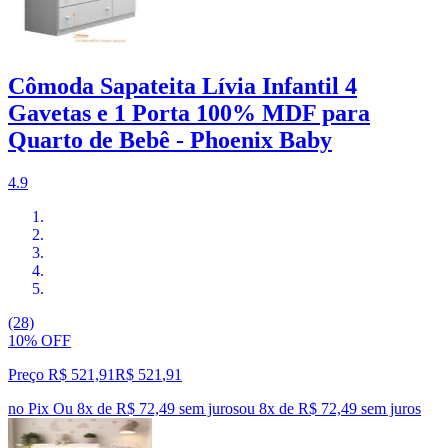
Cômoda Sapateita Lívia Infantil 4
Gavetas e 1 Porta 100% MDF para
Quarto de Bebê - Phoenix Baby
4.9
(28)
10% OFF
Preço R$ 521,91
R$
521
,
91
no Pix
Ou 8x de R$ 72,49 sem juros
ou
8
x de
R$ 72,49
sem juros