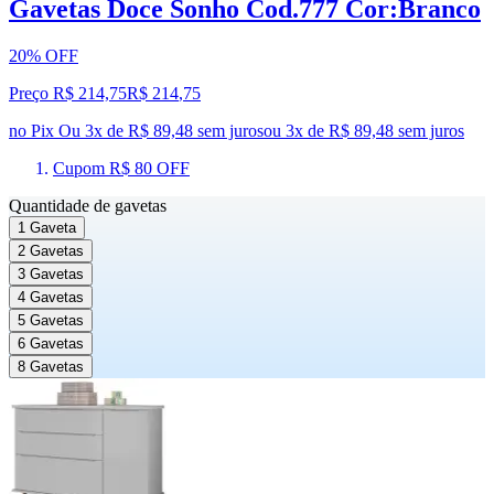
Gavetas Doce Sonho Cod.777 Cor:Branco
20% OFF
Preço R$ 214,75
R$
214
,
75
no Pix
Ou 3x de R$ 89,48 sem juros
ou
3
x de
R$ 89,48
sem juros
Cupom R$ 80 OFF
Quantidade de gavetas
1 Gaveta
2 Gavetas
3 Gavetas
4 Gavetas
5 Gavetas
6 Gavetas
8 Gavetas