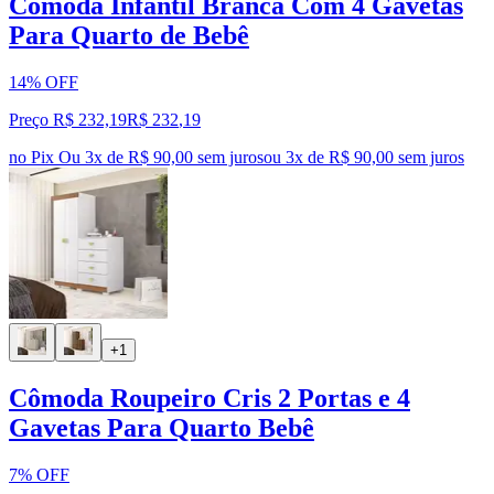
Cômoda Infantil Branca Com 4 Gavetas
Para Quarto de Bebê
14% OFF
Preço R$ 232,19
R$
232
,
19
no Pix
Ou 3x de R$ 90,00 sem juros
ou
3
x de
R$ 90,00
sem juros
+1
Cômoda Roupeiro Cris 2 Portas e 4
Gavetas Para Quarto Bebê
7% OFF