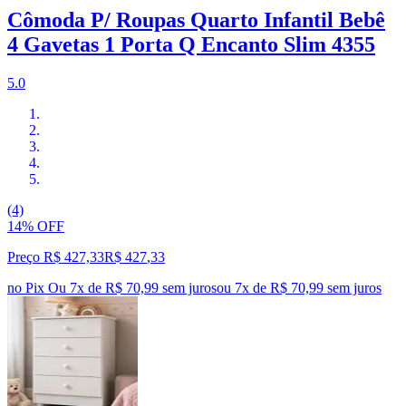
Cômoda P/ Roupas Quarto Infantil Bebê
4 Gavetas 1 Porta Q Encanto Slim 4355
5.0
(4)
14% OFF
Preço R$ 427,33
R$
427
,
33
no Pix
Ou 7x de R$ 70,99 sem juros
ou
7
x de
R$ 70,99
sem juros