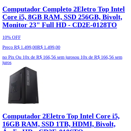
Computador Completo 2Eletro Top Intel
Core i5, 8GB RAM, SSD 256GB, Bivolt,
Monitor 23" Full HD - CD2E-0128TO
10% OFF
Preço R$ 1.499,00
R$
1.499
,
00
no Pix
Ou 10x de R$ 166,56 sem juros
ou
10
x de
R$ 166,56
sem
juros
Computador 2Eletro Top Intel Core i5,
16GB RAM, SSD 1TB, HDMI, Bivolt,