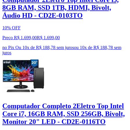
8GB RAM, SSD 1TB, HDMI, Bivolt,
Áudio HD - CD2E-0103TO
10% OFF
Preço R$ 1.699,00
R$
1.699
,
00
no Pix
Ou 10x de R$ 188,78 sem juros
ou
10
x de
R$ 188,78
sem
juros
Computador Completo 2Eletro Top Intel
Core i7, 16GB RAM, SSD 256GB, Bivolt,
Monitor 20" LED - CD2E-0116TO