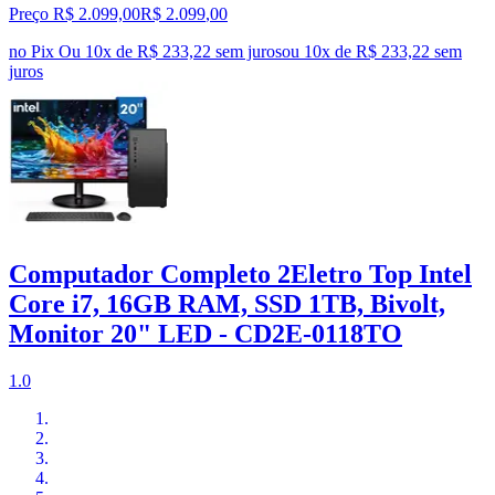
Preço R$ 2.099,00
R$
2.099
,
00
no Pix
Ou 10x de R$ 233,22 sem juros
ou
10
x de
R$ 233,22
sem
juros
Computador Completo 2Eletro Top Intel
Core i7, 16GB RAM, SSD 1TB, Bivolt,
Monitor 20" LED - CD2E-0118TO
1.0