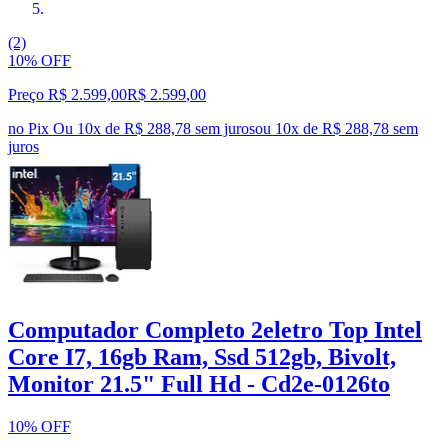
(2)
10% OFF
Preço R$ 2.599,00
R$
2.599
,
00
no Pix
Ou 10x de R$ 288,78 sem juros
ou
10
x de
R$ 288,78
sem
juros
Computador Completo 2eletro Top Intel
Core I7, 16gb Ram, Ssd 512gb, Bivolt,
Monitor 21.5" Full Hd - Cd2e-0126to
10% OFF