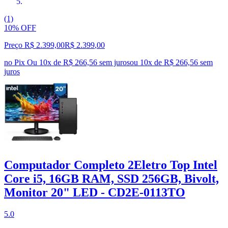
(1)
10% OFF
Preço R$ 2.399,00
R$
2.399
,
00
no Pix
Ou 10x de R$ 266,56 sem juros
ou
10
x de
R$ 266,56
sem
juros
Computador Completo 2Eletro Top Intel
Core i5, 16GB RAM, SSD 256GB, Bivolt,
Monitor 20" LED - CD2E-0113TO
5.0