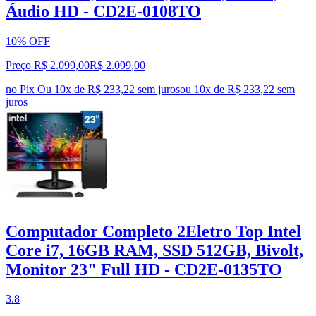
Áudio HD - CD2E-0108TO
10% OFF
Preço R$ 2.099,00
R$
2.099
,
00
no Pix
Ou 10x de R$ 233,22 sem juros
ou
10
x de
R$ 233,22
sem
juros
Computador Completo 2Eletro Top Intel
Core i7, 16GB RAM, SSD 512GB, Bivolt,
Monitor 23" Full HD - CD2E-0135TO
3.8