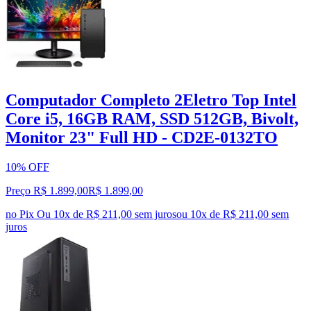
Computador Completo 2Eletro Top Intel
Core i5, 16GB RAM, SSD 512GB, Bivolt,
Monitor 23" Full HD - CD2E-0132TO
10% OFF
Preço R$ 1.899,00
R$
1.899
,
00
no Pix
Ou 10x de R$ 211,00 sem juros
ou
10
x de
R$ 211,00
sem
juros