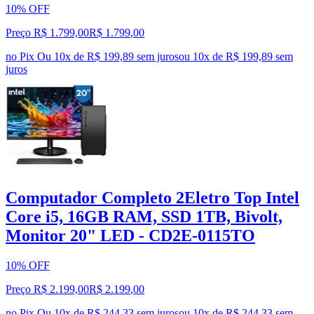
10% OFF
Preço R$ 1.799,00
R$
1.799
,
00
no Pix
Ou 10x de R$ 199,89 sem juros
ou
10
x de
R$ 199,89
sem
juros
Computador Completo 2Eletro Top Intel
Core i5, 16GB RAM, SSD 1TB, Bivolt,
Monitor 20" LED - CD2E-0115TO
10% OFF
Preço R$ 2.199,00
R$
2.199
,
00
no Pix
Ou 10x de R$ 244,33 sem juros
ou
10
x de
R$ 244,33
sem