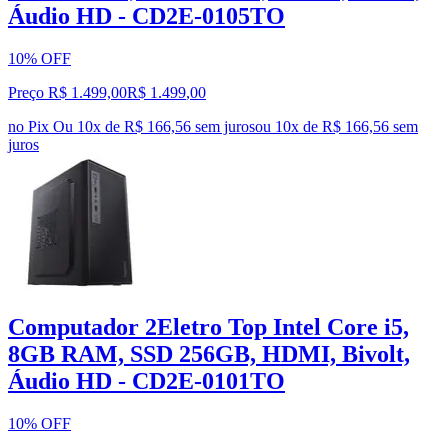
Áudio HD - CD2E-0105TO
10% OFF
Preço R$ 1.499,00
R$
1.499
,
00
no Pix
Ou 10x de R$ 166,56 sem juros
ou
10
x de
R$ 166,56
sem
juros
Computador 2Eletro Top Intel Core i5,
8GB RAM, SSD 256GB, HDMI, Bivolt,
Áudio HD - CD2E-0101TO
10% OFF