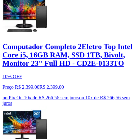
Computador Completo 2Eletro Top Intel
Core i5, 16GB RAM, SSD 1TB, Bivolt,
Monitor 23" Full HD - CD2E-0133TO
10% OFF
Preço R$ 2.399,00
R$
2.399
,
00
no Pix
Ou 10x de R$ 266,56 sem juros
ou
10
x de
R$ 266,56
sem
juros