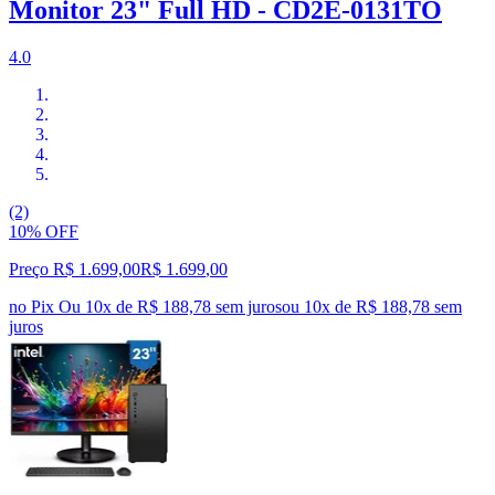
Monitor 23" Full HD - CD2E-0131TO
4.0
(2)
10% OFF
Preço R$ 1.699,00
R$
1.699
,
00
no Pix
Ou 10x de R$ 188,78 sem juros
ou
10
x de
R$ 188,78
sem
juros