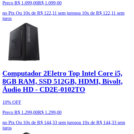
Preço R$ 1.099,00
R$
1.099
,
00
no Pix
Ou 10x de R$ 122,11 sem juros
ou
10
x de
R$ 122,11
sem
juros
Computador 2Eletro Top Intel Core i5,
8GB RAM, SSD 512GB, HDMI, Bivolt,
Áudio HD - CD2E-0102TO
10% OFF
Preço R$ 1.299,00
R$
1.299
,
00
no Pix
Ou 10x de R$ 144,33 sem juros
ou
10
x de
R$ 144,33
sem
juros