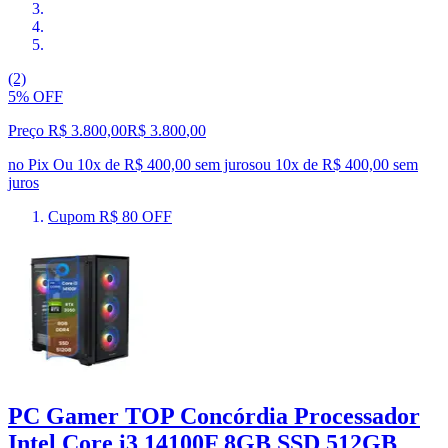
(2)
5% OFF
Preço R$ 3.800,00
R$
3.800
,
00
no Pix
Ou 10x de R$ 400,00 sem juros
ou
10
x de
R$ 400,00
sem
juros
Cupom R$ 80 OFF
PC Gamer TOP Concórdia Processador
Intel Core i3 14100F 8GB SSD 512GB