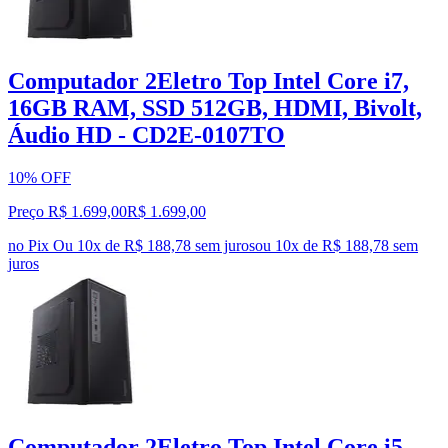
Computador 2Eletro Top Intel Core i7,
16GB RAM, SSD 512GB, HDMI, Bivolt,
Áudio HD - CD2E-0107TO
10% OFF
Preço R$ 1.699,00
R$
1.699
,
00
no Pix
Ou 10x de R$ 188,78 sem juros
ou
10
x de
R$ 188,78
sem
juros
Computador 2Eletro Top Intel Core i5,