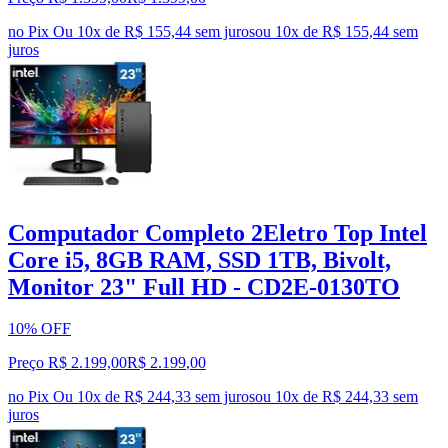
no Pix
Ou 10x de R$ 155,44 sem juros
ou
10
x de
R$ 155,44
sem
juros
Computador Completo 2Eletro Top Intel
Core i5, 8GB RAM, SSD 1TB, Bivolt,
Monitor 23" Full HD - CD2E-0130TO
10% OFF
Preço R$ 2.199,00
R$
2.199
,
00
no Pix
Ou 10x de R$ 244,33 sem juros
ou
10
x de
R$ 244,33
sem
juros