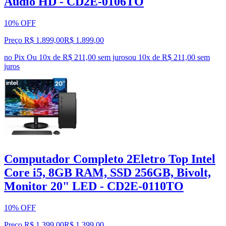
Áudio HD - CD2E-0106TO
10% OFF
Preço R$ 1.899,00
R$
1.899
,
00
no Pix
Ou 10x de R$ 211,00 sem juros
ou
10
x de
R$ 211,00
sem
juros
Computador Completo 2Eletro Top Intel
Core i5, 8GB RAM, SSD 256GB, Bivolt,
Monitor 20" LED - CD2E-0110TO
10% OFF
Preço R$ 1.399,00
R$
1.399
,
00