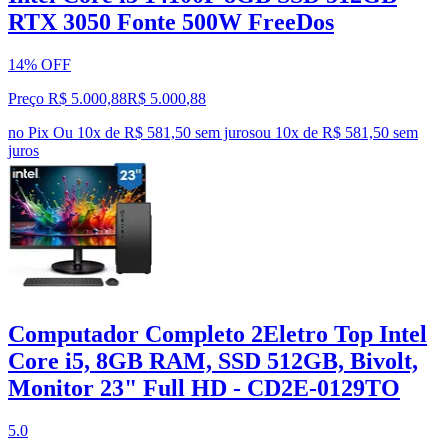
RTX 3050 Fonte 500W FreeDos
14% OFF
Preço R$ 5.000,88
R$
5.000
,
88
no Pix
Ou 10x de R$ 581,50 sem juros
ou
10
x de
R$ 581,50
sem
juros
Computador Completo 2Eletro Top Intel
Core i5, 8GB RAM, SSD 512GB, Bivolt,
Monitor 23" Full HD - CD2E-0129TO
5.0