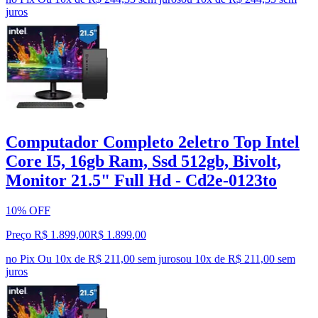
juros
Computador Completo 2eletro Top Intel
Core I5, 16gb Ram, Ssd 512gb, Bivolt,
Monitor 21.5" Full Hd - Cd2e-0123to
10% OFF
Preço R$ 1.899,00
R$
1.899
,
00
no Pix
Ou 10x de R$ 211,00 sem juros
ou
10
x de
R$ 211,00
sem
juros