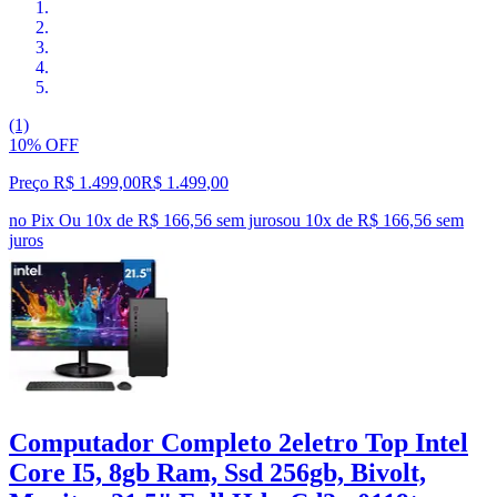
(1)
10% OFF
Preço R$ 1.499,00
R$
1.499
,
00
no Pix
Ou 10x de R$ 166,56 sem juros
ou
10
x de
R$ 166,56
sem
juros
Computador Completo 2eletro Top Intel
Core I5, 8gb Ram, Ssd 256gb, Bivolt,