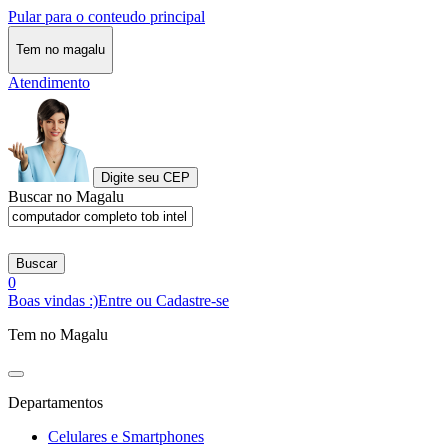
Pular para o conteudo principal
Tem no magalu
Atendimento
Digite seu CEP
Buscar no Magalu
Buscar
0
Boas vindas :)
Entre ou Cadastre-se
Tem no Magalu
Departamentos
Celulares e Smartphones