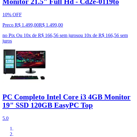
Monitor 21.5" Full Hd - Cd2e-0119to
10% OFF
Preço R$ 1.499,00
R$
1.499
,
00
no Pix
Ou 10x de R$ 166,56 sem juros
ou
10
x de
R$ 166,56
sem
juros
PC Completo Intel Core i3 4GB Monitor
19" SSD 120GB EasyPC Top
5.0