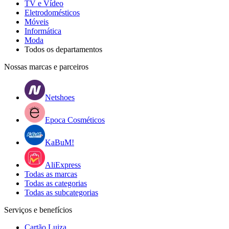
TV e Vídeo
Eletrodomésticos
Móveis
Informática
Moda
Todos os departamentos
Nossas marcas e parceiros
Netshoes
Epoca Cosméticos
KaBuM!
AliExpress
Todas as marcas
Todas as categorias
Todas as subcategorias
Serviços e benefícios
Cartão Luiza