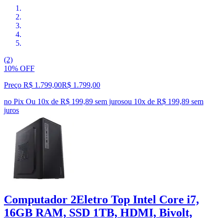
(2)
10% OFF
Preço R$ 1.799,00
R$
1.799
,
00
no Pix
Ou 10x de R$ 199,89 sem juros
ou
10
x de
R$ 199,89
sem
juros
Computador 2Eletro Top Intel Core i7,
16GB RAM, SSD 1TB, HDMI, Bivolt,