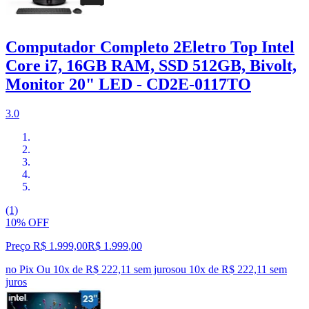
Computador Completo 2Eletro Top Intel
Core i7, 16GB RAM, SSD 512GB, Bivolt,
Monitor 20" LED - CD2E-0117TO
3.0
(1)
10% OFF
Preço R$ 1.999,00
R$
1.999
,
00
no Pix
Ou 10x de R$ 222,11 sem juros
ou
10
x de
R$ 222,11
sem
juros