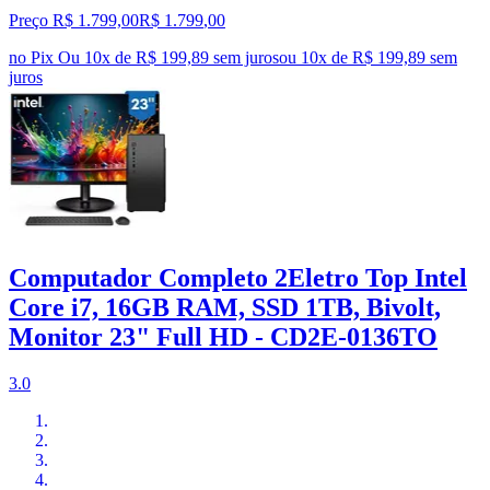
Preço R$ 1.799,00
R$
1.799
,
00
no Pix
Ou 10x de R$ 199,89 sem juros
ou
10
x de
R$ 199,89
sem
juros
Computador Completo 2Eletro Top Intel
Core i7, 16GB RAM, SSD 1TB, Bivolt,
Monitor 23" Full HD - CD2E-0136TO
3.0