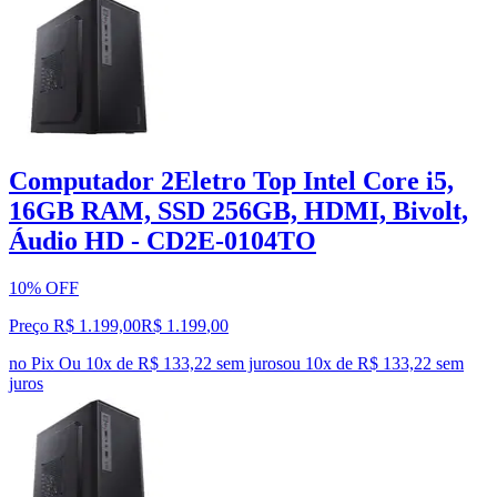
Computador 2Eletro Top Intel Core i5,
16GB RAM, SSD 256GB, HDMI, Bivolt,
Áudio HD - CD2E-0104TO
10% OFF
Preço R$ 1.199,00
R$
1.199
,
00
no Pix
Ou 10x de R$ 133,22 sem juros
ou
10
x de
R$ 133,22
sem
juros