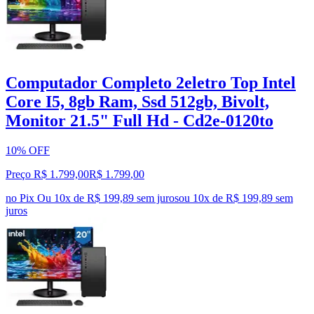
Computador Completo 2eletro Top Intel
Core I5, 8gb Ram, Ssd 512gb, Bivolt,
Monitor 21.5" Full Hd - Cd2e-0120to
10% OFF
Preço R$ 1.799,00
R$
1.799
,
00
no Pix
Ou 10x de R$ 199,89 sem juros
ou
10
x de
R$ 199,89
sem
juros