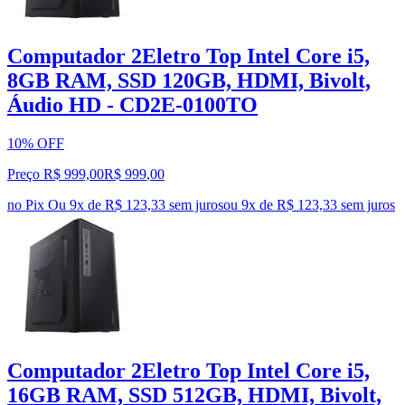
Computador 2Eletro Top Intel Core i5,
8GB RAM, SSD 120GB, HDMI, Bivolt,
Áudio HD - CD2E-0100TO
10% OFF
Preço R$ 999,00
R$
999
,
00
no Pix
Ou 9x de R$ 123,33 sem juros
ou
9
x de
R$ 123,33
sem juros
Computador 2Eletro Top Intel Core i5,
16GB RAM, SSD 512GB, HDMI, Bivolt,