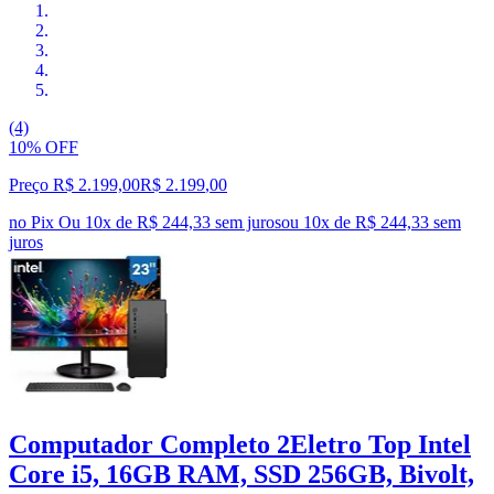
(4)
10% OFF
Preço R$ 2.199,00
R$
2.199
,
00
no Pix
Ou 10x de R$ 244,33 sem juros
ou
10
x de
R$ 244,33
sem
juros
Computador Completo 2Eletro Top Intel
Core i5, 16GB RAM, SSD 256GB, Bivolt,