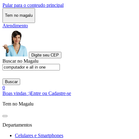
Pular para o conteudo principal
Tem no magalu
Atendimento
Digite seu CEP
Buscar no Magalu
Buscar
0
Boas vindas :)
Entre ou Cadastre-se
Tem no Magalu
Departamentos
Celulares e Smartphones