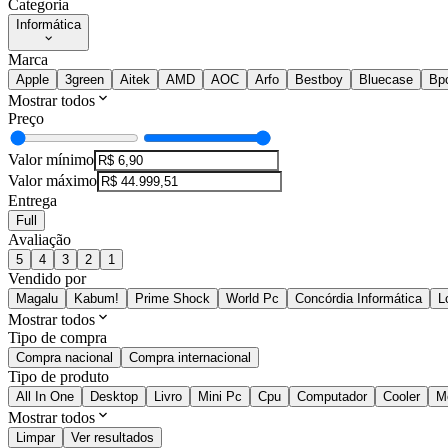
Categoria
Informática
Marca
Apple
3green
Aitek
AMD
AOC
Arfo
Bestboy
Bluecase
Bp
Mostrar todos
Preço
Valor mínimo
Valor máximo
Entrega
Full
Avaliação
5
4
3
2
1
Vendido por
Magalu
Kabum!
Prime Shock
World Pc
Concórdia Informática
L
Mostrar todos
Tipo de compra
Compra nacional
Compra internacional
Tipo de produto
All In One
Desktop
Livro
Mini Pc
Cpu
Computador
Cooler
M
Mostrar todos
Limpar
Ver resultados