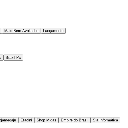
Mais Bem Avaliados
Lançamento
c
Brazil Pc
ojamegaju
Efacini
Shop Midas
Empire do Brasil
Sla Informática