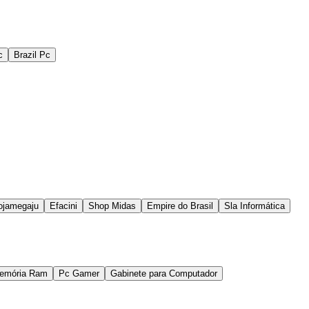
c
Brazil Pc
ojamegaju
Efacini
Shop Midas
Empire do Brasil
Sla Informática
emória Ram
Pc Gamer
Gabinete para Computador