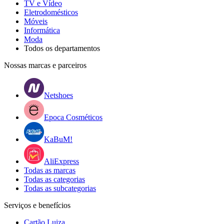
TV e Vídeo
Eletrodomésticos
Móveis
Informática
Moda
Todos os departamentos
Nossas marcas e parceiros
Netshoes
Epoca Cosméticos
KaBuM!
AliExpress
Todas as marcas
Todas as categorias
Todas as subcategorias
Serviços e benefícios
Cartão Luiza