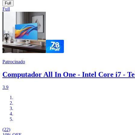
Full
Full
Patrocinado
Computador All In One - Intel Core i7 - 
3.9
(22)
10% OFF