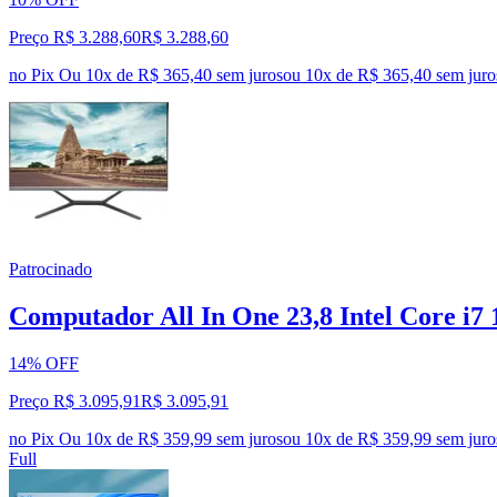
Preço R$ 3.288,60
R$
3.288
,
60
no Pix
Ou 10x de R$ 365,40 sem juros
ou
10
x de
R$ 365,40
sem juro
Patrocinado
Computador All In One 23,8 Intel Core 
14% OFF
Preço R$ 3.095,91
R$
3.095
,
91
no Pix
Ou 10x de R$ 359,99 sem juros
ou
10
x de
R$ 359,99
sem juro
Full