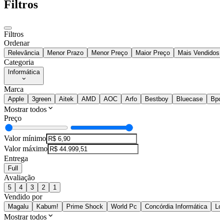
Filtros
Filtros
Ordenar
Relevância
Menor Prazo
Menor Preço
Maior Preço
Mais Vendidos
Categoria
Informática
Marca
Apple
3green
Aitek
AMD
AOC
Arfo
Bestboy
Bluecase
Bp
Mostrar todos
Preço
Valor mínimo
Valor máximo
Entrega
Full
Avaliação
5
4
3
2
1
Vendido por
Magalu
Kabum!
Prime Shock
World Pc
Concórdia Informática
L
Mostrar todos