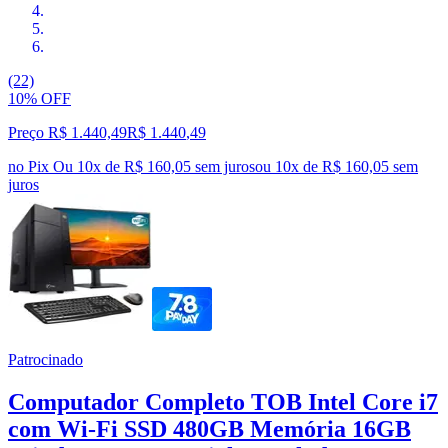
(22)
10% OFF
Preço R$ 1.440,49
R$
1.440
,
49
no Pix
Ou 10x de R$ 160,05 sem juros
ou
10
x de
R$ 160,05
sem
juros
Patrocinado
Computador Completo TOB Intel Core i7
com Wi-Fi SSD 480GB Memória 16GB