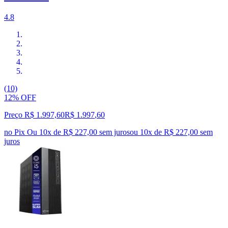
4.8
(10)
12% OFF
Preço R$ 1.997,60
R$
1.997
,
60
no Pix
Ou 10x de R$ 227,00 sem juros
ou
10
x de
R$ 227,00
sem
juros