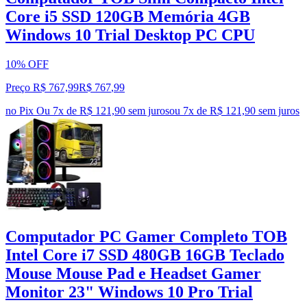
Core i5 SSD 120GB Memória 4GB
Windows 10 Trial Desktop PC CPU
10% OFF
Preço R$ 767,99
R$
767
,
99
no Pix
Ou 7x de R$ 121,90 sem juros
ou
7
x de
R$ 121,90
sem juros
Computador PC Gamer Completo TOB
Intel Core i7 SSD 480GB 16GB Teclado
Mouse Mouse Pad e Headset Gamer
Monitor 23" Windows 10 Pro Trial