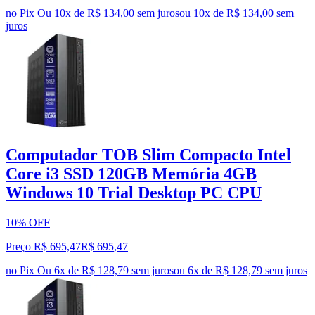
no Pix
Ou 10x de R$ 134,00 sem juros
ou
10
x de
R$ 134,00
sem
juros
Computador TOB Slim Compacto Intel
Core i3 SSD 120GB Memória 4GB
Windows 10 Trial Desktop PC CPU
10% OFF
Preço R$ 695,47
R$
695
,
47
no Pix
Ou 6x de R$ 128,79 sem juros
ou
6
x de
R$ 128,79
sem juros