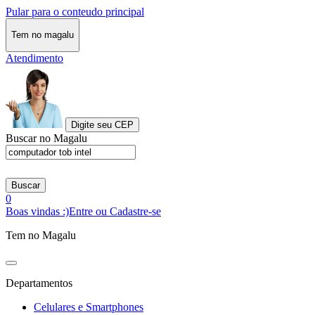
Pular para o conteudo principal
Tem no magalu
Atendimento
Digite seu CEP
Buscar no Magalu
Buscar
0
Boas vindas :)
Entre ou Cadastre-se
Tem no Magalu
Departamentos
Celulares e Smartphones