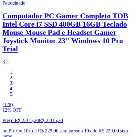
Patrocinado
Computador PC Gamer Completo TOB
Intel Core i7 SSD 480GB 16GB Teclado
Mouse Mouse Pad e Headset Gamer
Joystick Monitor 23" Windows 10 Pro
Trial
3.2
(128)
12% OFF
Preço R$ 2.015,20
R$
2.015
,
20
no Pix
Ou 10x de R$ 229,00 sem juros
ou
10
x de
R$ 229,00
sem
juros