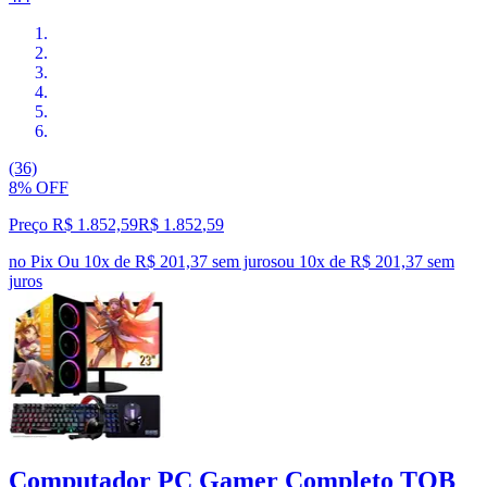
(36)
8% OFF
Preço R$ 1.852,59
R$
1.852
,
59
no Pix
Ou 10x de R$ 201,37 sem juros
ou
10
x de
R$ 201,37
sem
juros
Computador PC Gamer Completo TOB