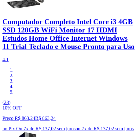
Computador Completo Intel Core i3 4GB
SSD 120GB WiFi Monitor 17 HDMI
Estudos Home Office Internet Windows
11 Trial Teclado e Mouse Pronto para Uso
4.1
(28)
10% OFF
Preço R$ 863,24
R$
863
,
24
no Pix
Ou 7x de R$ 137,02 sem juros
ou
7
x de
R$ 137,02
sem juros