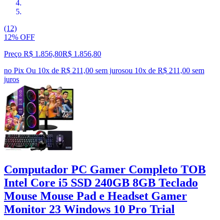
(12)
12% OFF
Preço R$ 1.856,80
R$
1.856
,
80
no Pix
Ou 10x de R$ 211,00 sem juros
ou
10
x de
R$ 211,00
sem
juros
Computador PC Gamer Completo TOB
Intel Core i5 SSD 240GB 8GB Teclado
Mouse Mouse Pad e Headset Gamer
Monitor 23 Windows 10 Pro Trial