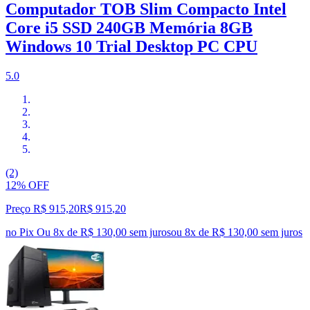
Computador TOB Slim Compacto Intel
Core i5 SSD 240GB Memória 8GB
Windows 10 Trial Desktop PC CPU
5.0
(2)
12% OFF
Preço R$ 915,20
R$
915
,
20
no Pix
Ou 8x de R$ 130,00 sem juros
ou
8
x de
R$ 130,00
sem juros