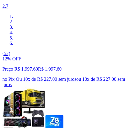
2.7
(52)
12% OFF
Preço R$ 1.997,60
R$
1.997
,
60
no Pix
Ou 10x de R$ 227,00 sem juros
ou
10
x de
R$ 227,00
sem
juros