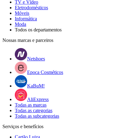
TV e Vídeo
Eletrodomésticos
Móveis
Informática
Moda
Todos os departamentos
Nossas marcas e parceiros
Netshoes
Epoca Cosméticos
KaBuM!
AliExpress
Todas as marcas
Todas as categorias
Todas as subcategorias
Serviços e benefícios
Cartão Luiza