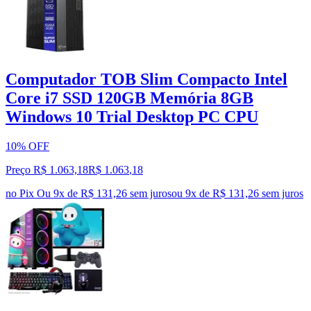
Computador TOB Slim Compacto Intel
Core i7 SSD 120GB Memória 8GB
Windows 10 Trial Desktop PC CPU
10% OFF
Preço R$ 1.063,18
R$
1.063
,
18
no Pix
Ou 9x de R$ 131,26 sem juros
ou
9
x de
R$ 131,26
sem juros