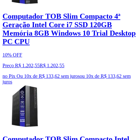
Computador TOB Slim Compacto 4ª
Geração Intel Core i7 SSD 120GB
Memória 8GB Windows 10 Trial Desktop
PC CPU
10% OFF
Preço R$ 1.202,55
R$
1.202
,
55
no Pix
Ou 10x de R$ 133,62 sem juros
ou
10
x de
R$ 133,62
sem
juros
Computador TOB Slim Compacto Intel