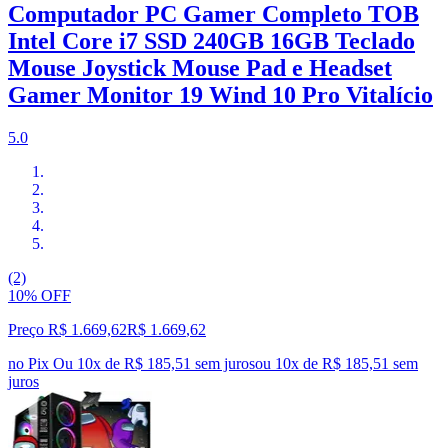
Computador PC Gamer Completo TOB
Intel Core i7 SSD 240GB 16GB Teclado
Mouse Joystick Mouse Pad e Headset
Gamer Monitor 19 Wind 10 Pro Vitalício
5.0
(2)
10% OFF
Preço R$ 1.669,62
R$
1.669
,
62
no Pix
Ou 10x de R$ 185,51 sem juros
ou
10
x de
R$ 185,51
sem
juros