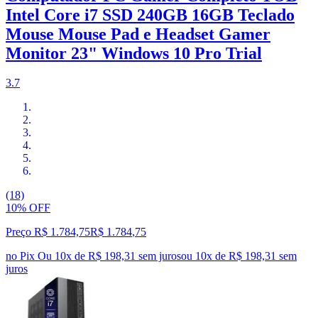
Intel Core i7 SSD 240GB 16GB Teclado
Mouse Mouse Pad e Headset Gamer
Monitor 23" Windows 10 Pro Trial
3.7
(18)
10% OFF
Preço R$ 1.784,75
R$
1.784
,
75
no Pix
Ou 10x de R$ 198,31 sem juros
ou
10
x de
R$ 198,31
sem
juros