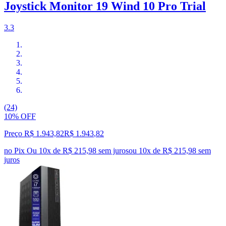
Joystick Monitor 19 Wind 10 Pro Trial
3.3
(24)
10% OFF
Preço R$ 1.943,82
R$
1.943
,
82
no Pix
Ou 10x de R$ 215,98 sem juros
ou
10
x de
R$ 215,98
sem
juros