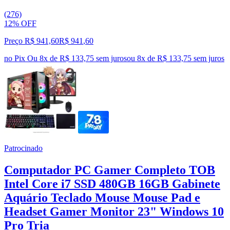
(276)
12% OFF
Preço R$ 941,60
R$
941
,
60
no Pix
Ou 8x de R$ 133,75 sem juros
ou
8
x de
R$ 133,75
sem juros
Patrocinado
Computador PC Gamer Completo TOB
Intel Core i7 SSD 480GB 16GB Gabinete
Aquário Teclado Mouse Mouse Pad e
Headset Gamer Monitor 23" Windows 10
Pro Tria