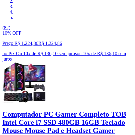
(82)
10% OFF
Preço R$ 1.224,86
R$
1.224
,
86
no Pix
Ou 10x de R$ 136,10 sem juros
ou
10
x de
R$ 136,10
sem
juros
Computador PC Gamer Completo TOB
Intel Core i7 SSD 480GB 16GB Teclado
Mouse Mouse Pad e Headset Gamer