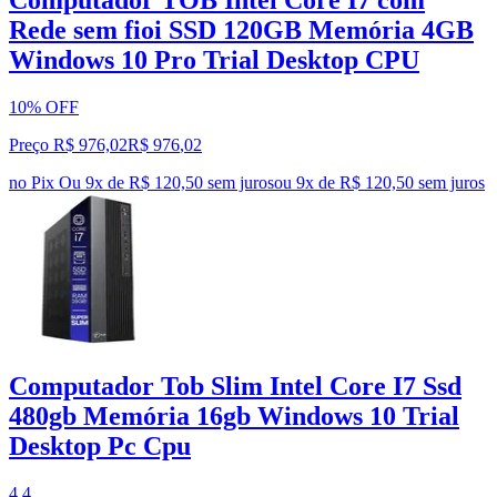
Rede sem fioi SSD 120GB Memória 4GB
Windows 10 Pro Trial Desktop CPU
10% OFF
Preço R$ 976,02
R$
976
,
02
no Pix
Ou 9x de R$ 120,50 sem juros
ou
9
x de
R$ 120,50
sem juros
Computador Tob Slim Intel Core I7 Ssd
480gb Memória 16gb Windows 10 Trial
Desktop Pc Cpu
4.4