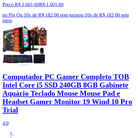
Preço R$ 1.601,60
R$
1.601
,
60
no Pix
Ou 10x de R$ 182,00 sem juros
ou
10
x de
R$ 182,00
sem
juros
Computador PC Gamer Completo TOB
Intel Core i5 SSD 240GB 8GB Gabinete
Aquário Teclado Mouse Mouse Pad e
Headset Gamer Monitor 19 Wind 10 Pro
Trial
4.0