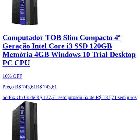
Computador TOB Slim Compacto 4ª
Geração Intel Core i3 SSD 120GB
Memória 4GB Windows 10 Trial Desktop
PC CPU
10% OFF
Preço R$ 743,61
R$
743
,
61
no Pix
Ou 6x de R$ 137,71 sem juros
ou
6
x de
R$ 137,71
sem juros