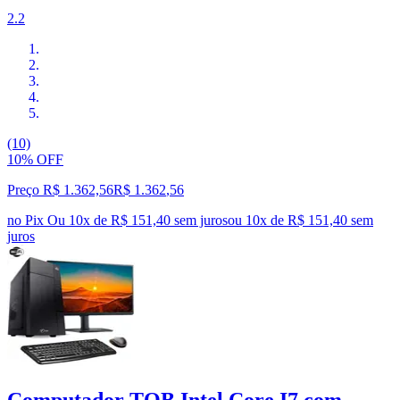
2.2
(10)
10% OFF
Preço R$ 1.362,56
R$
1.362
,
56
no Pix
Ou 10x de R$ 151,40 sem juros
ou
10
x de
R$ 151,40
sem
juros
Computador TOB Intel Core I7 com