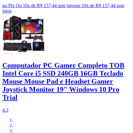
no Pix
Ou 10x de R$ 157,44 sem juros
ou
10
x de
R$ 157,44
sem
juros
Computador PC Gamer Completo TOB
Intel Core i5 SSD 240GB 16GB Teclado
Mouse Mouse Pad e Headset Gamer
Joystick Monitor 19" Windows 10 Pro
Trial
4.3