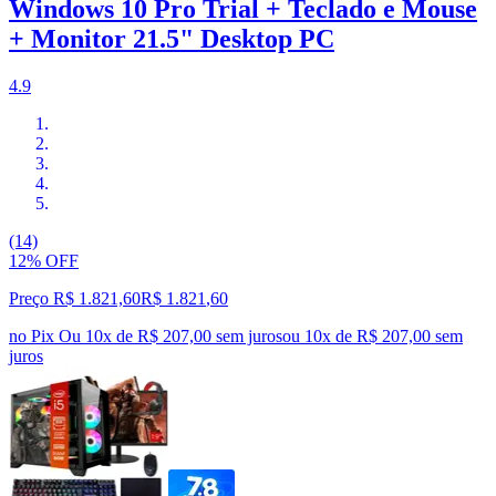
Windows 10 Pro Trial + Teclado e Mouse
+ Monitor 21.5" Desktop PC
4.9
(14)
12% OFF
Preço R$ 1.821,60
R$
1.821
,
60
no Pix
Ou 10x de R$ 207,00 sem juros
ou
10
x de
R$ 207,00
sem
juros