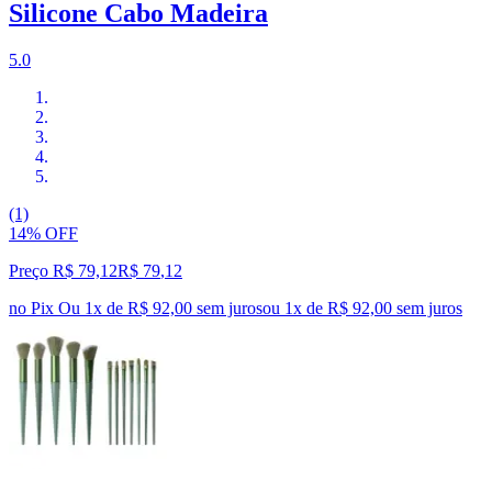
Silicone Cabo Madeira
5.0
(1)
14% OFF
Preço R$ 79,12
R$
79
,
12
no Pix
Ou 1x de R$ 92,00 sem juros
ou
1
x de
R$ 92,00
sem juros