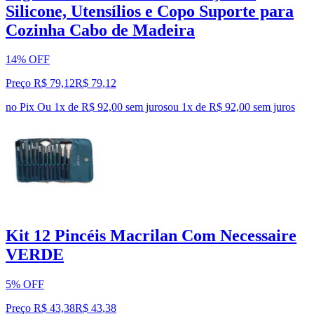
Silicone, Utensílios e Copo Suporte para
Cozinha Cabo de Madeira
14% OFF
Preço R$ 79,12
R$
79
,
12
no Pix
Ou 1x de R$ 92,00 sem juros
ou
1
x de
R$ 92,00
sem juros
Kit 12 Pincéis Macrilan Com Necessaire
VERDE
5% OFF
Preço R$ 43,38
R$
43
,
38