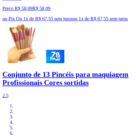
Preço R$ 58,09
R$
58
,
09
no Pix
Ou 1x de R$ 67,55 sem juros
ou
1
x de
R$ 67,55
sem juros
Conjunto de 13 Pincéis para maquiagem
Profissionais Cores sortidas
2.5