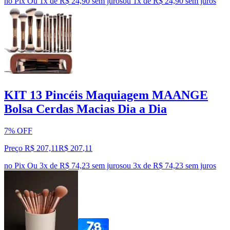
no Pix
Ou 1x de R$ 24,90 sem juros
ou
1
x de
R$ 24,90
sem juros
KIT 13 Pincéis Maquiagem MAANGE
Bolsa Cerdas Macias Dia a Dia
7% OFF
Preço R$ 207,11
R$
207
,
11
no Pix
Ou 3x de R$ 74,23 sem juros
ou
3
x de
R$ 74,23
sem juros