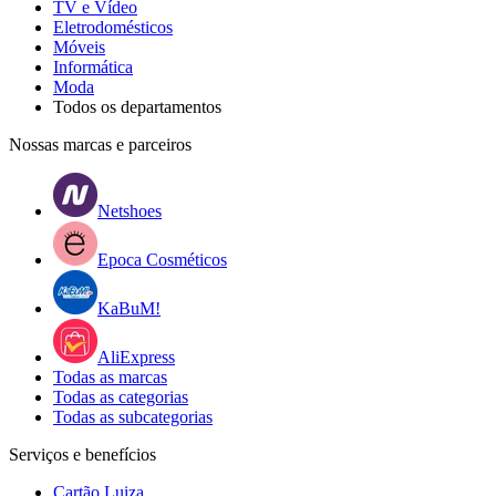
TV e Vídeo
Eletrodomésticos
Móveis
Informática
Moda
Todos os departamentos
Nossas marcas e parceiros
Netshoes
Epoca Cosméticos
KaBuM!
AliExpress
Todas as marcas
Todas as categorias
Todas as subcategorias
Serviços e benefícios
Cartão Luiza