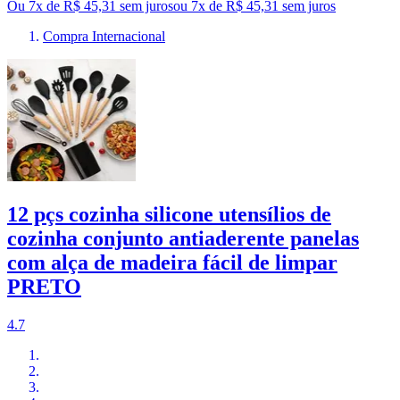
Ou 7x de R$ 45,31 sem juros
ou
7
x de
R$ 45,31
sem juros
Compra Internacional
12 pçs cozinha silicone utensílios de
cozinha conjunto antiaderente panelas
com alça de madeira fácil de limpar
PRETO
4.7