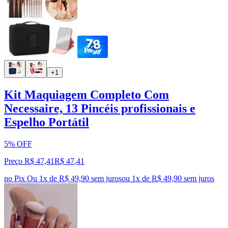
+1
Kit Maquiagem Completo Com
Necessaire, 13 Pincéis profissionais e
Espelho Portátil
5% OFF
Preço R$ 47,41
R$
47
,
41
no Pix
Ou 1x de R$ 49,90 sem juros
ou
1
x de
R$ 49,90
sem juros