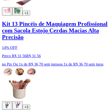
+1
Kit 13 Pincéis de Maquiagem Profissional
com Sacola Estojo Cerdas Macias Alta
Precisão
14% OFF
Preço R$ 31,56
R$
31
,
56
no Pix
Ou 1x de R$ 36,70 sem juros
ou
1
x de
R$ 36,70
sem juros
+3