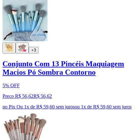
+3
Conjunto Com 13 Pincéis Maquiagem
Macios Pó Sombra Contorno
5% OFF
Preço R$ 56,62
R$
56
,
62
no Pix
Ou 1x de R$ 59,60 sem juros
ou
1
x de
R$ 59,60
sem juros