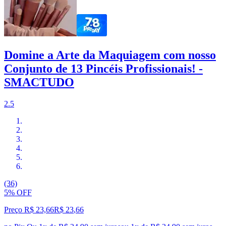
Domine a Arte da Maquiagem com nosso
Conjunto de 13 Pincéis Profissionais! -
SMACTUDO
2.5
(36)
5% OFF
Preço R$ 23,66
R$
23
,
66