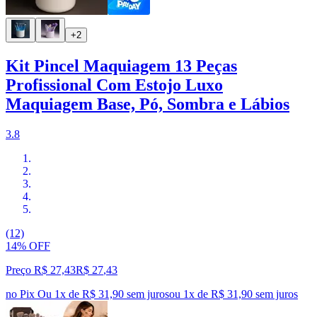
+2
Kit Pincel Maquiagem 13 Peças
Profissional Com Estojo Luxo
Maquiagem Base, Pó, Sombra e Lábios
3.8
(12)
14% OFF
Preço R$ 27,43
R$
27
,
43
no Pix
Ou 1x de R$ 31,90 sem juros
ou
1
x de
R$ 31,90
sem juros