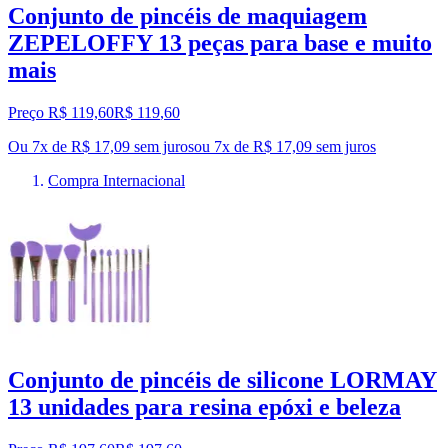
Conjunto de pincéis de maquiagem
ZEPELOFFY 13 peças para base e muito
mais
Preço R$ 119,60
R$
119
,
60
Ou 7x de R$ 17,09 sem juros
ou
7
x de
R$ 17,09
sem juros
Compra Internacional
Conjunto de pincéis de silicone LORMAY
13 unidades para resina epóxi e beleza