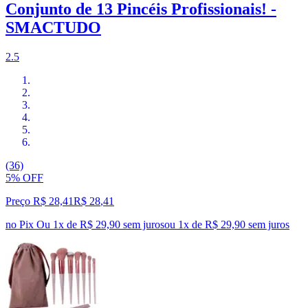
Conjunto de 13 Pincéis Profissionais! -
SMACTUDO
2.5
(36)
5% OFF
Preço R$ 28,41
R$
28
,
41
no Pix
Ou 1x de R$ 29,90 sem juros
ou
1
x de
R$ 29,90
sem juros