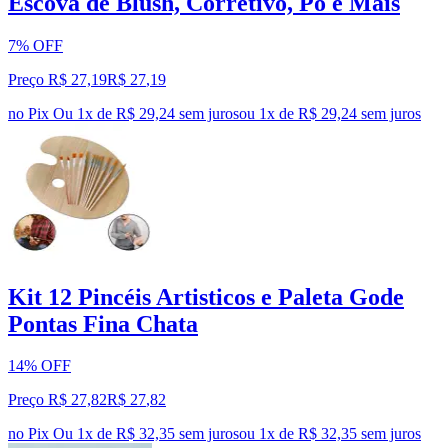
Escova de Blush, Corretivo, Pó e Mais
7% OFF
Preço R$ 27,19
R$
27
,
19
no Pix
Ou 1x de R$ 29,24 sem juros
ou
1
x de
R$ 29,24
sem juros
Kit 12 Pincéis Artisticos e Paleta Gode
Pontas Fina Chata
14% OFF
Preço R$ 27,82
R$
27
,
82
no Pix
Ou 1x de R$ 32,35 sem juros
ou
1
x de
R$ 32,35
sem juros