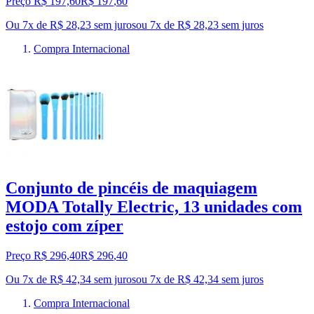
Preço R$ 197,60
R$
197
,
60
Ou 7x de R$ 28,23 sem juros
ou
7
x de
R$ 28,23
sem juros
Compra Internacional
Conjunto de pincéis de maquiagem
MODA Totally Electric, 13 unidades com
estojo com zíper
Preço R$ 296,40
R$
296
,
40
Ou 7x de R$ 42,34 sem juros
ou
7
x de
R$ 42,34
sem juros
Compra Internacional