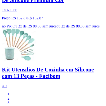
14% OFF
Preço R$ 152,87
R$
152
,
87
no Pix
Ou 2x de R$ 88,88 sem juros
ou
2
x de
R$ 88,88
sem juros
Kit Utensílios De Cozinha em Silicone
com 13 Peças - Facibom
4.9