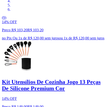
(9)
14% OFF
Preço R$ 103,20
R$
103
,
20
no Pix
Ou 1x de R$ 120,00 sem juros
ou
1
x de
R$ 120,00
sem juros
Kit Utensílios De Cozinha Jogo 13 Peças
De Silicone Premium Cor
14% OFF
Preço R$ 149,00
R$
149
,
00