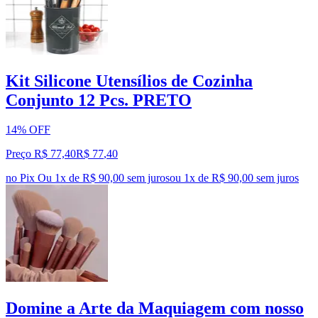
Kit Silicone Utensílios de Cozinha
Conjunto 12 Pcs. PRETO
14% OFF
Preço R$ 77,40
R$
77
,
40
no Pix
Ou 1x de R$ 90,00 sem juros
ou
1
x de
R$ 90,00
sem juros
Domine a Arte da Maquiagem com nosso