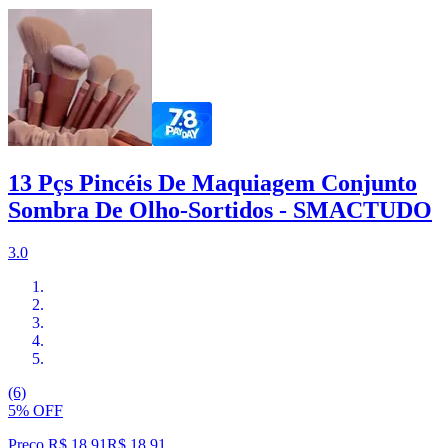
13 Pçs Pincéis De Maquiagem Conjunto
Sombra De Olho-Sortidos - SMACTUDO
3.0
(6)
5% OFF
Preço R$ 18,91
R$
18
,
91