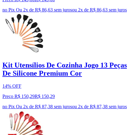
no Pix
Ou 2x de R$ 86,63 sem juros
ou
2
x de
R$ 86,63
sem juros
Kit Utensílios De Cozinha Jogo 13 Peças
De Silicone Premium Cor
14% OFF
Preço R$ 150,29
R$
150
,
29
no Pix
Ou 2x de R$ 87,38 sem juros
ou
2
x de
R$ 87,38
sem juros