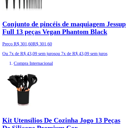
Conjunto de pincéis de maquiagem Jessup
Full 13 peças Vegan Phantom Black
Preço R$ 301,60
R$
301
,
60
Ou 7x de R$ 43,09 sem juros
ou
7
x de
R$ 43,09
sem juros
Compra Internacional
Kit Utensílios De Cozinha Jogo 13 Peças
De Silicone Premium Cor