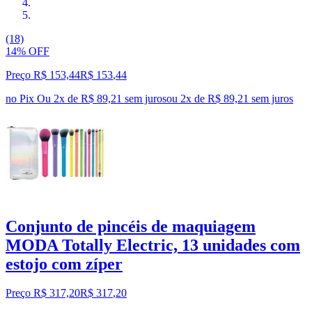
(18)
14% OFF
Preço R$ 153,44
R$
153
,
44
no Pix
Ou 2x de R$ 89,21 sem juros
ou
2
x de
R$ 89,21
sem juros
Conjunto de pincéis de maquiagem
MODA Totally Electric, 13 unidades com
estojo com zíper
Preço R$ 317,20
R$
317
,
20