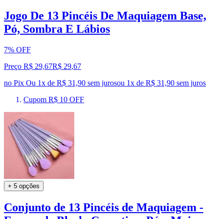
Jogo De 13 Pincéis De Maquiagem Base,
Pó, Sombra E Lábios
7% OFF
Preço R$ 29,67
R$
29
,
67
no Pix
Ou 1x de R$ 31,90 sem juros
ou
1
x de
R$ 31,90
sem juros
Cupom R$ 10 OFF
+ 5 opções
Conjunto de 13 Pincéis de Maquiagem -