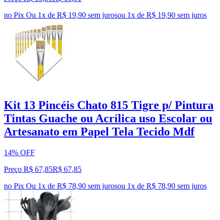
no Pix
Ou 1x de R$ 19,90 sem juros
ou
1
x de
R$ 19,90
sem juros
Kit 13 Pincéis Chato 815 Tigre p/ Pintura
Tintas Guache ou Acrílica uso Escolar ou
Artesanato em Papel Tela Tecido Mdf
14% OFF
Preço R$ 67,85
R$
67
,
85
no Pix
Ou 1x de R$ 78,90 sem juros
ou
1
x de
R$ 78,90
sem juros