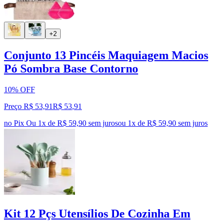
+2
Conjunto 13 Pincéis Maquiagem Macios
Pó Sombra Base Contorno
10% OFF
Preço R$ 53,91
R$
53
,
91
no Pix
Ou 1x de R$ 59,90 sem juros
ou
1
x de
R$ 59,90
sem juros
Kit 12 Pçs Utensílios De Cozinha Em