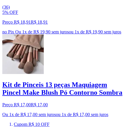
(36)
5% OFF
Preço R$ 18,91
R$
18
,
91
no Pix
Ou 1x de R$ 19,90 sem juros
ou
1
x de
R$ 19,90
sem juros
Kit de Pinceis 13 peças Maquiagem
Pincel Make Blush Pó Contorno Sombra
Preço R$ 17,00
R$
17
,
00
Ou 1x de R$ 17,00 sem juros
ou
1
x de
R$ 17,00
sem juros
Cupom R$ 10 OFF