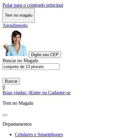
Pular para o conteudo principal
Tem no magalu
Atendimento
Digite seu CEP
Buscar no Magalu
Buscar
0
Boas vindas :)
Entre ou Cadastre-se
Tem no Magalu
Departamentos
Celulares e Smartphones