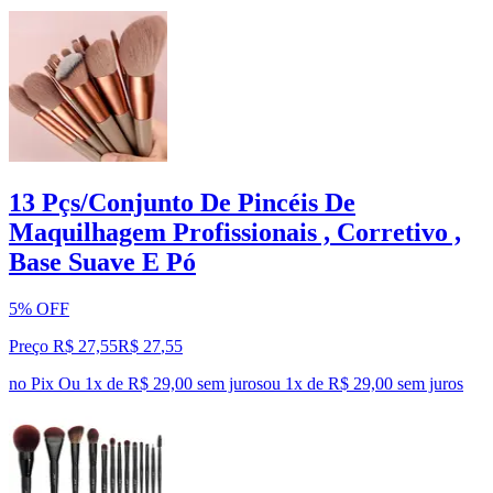
13 Pçs/Conjunto De Pincéis De
Maquilhagem Profissionais , Corretivo ,
Base Suave E Pó
5% OFF
Preço R$ 27,55
R$
27
,
55
no Pix
Ou 1x de R$ 29,00 sem juros
ou
1
x de
R$ 29,00
sem juros