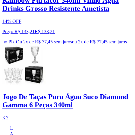
Rainbow Furtacor 340ml Vinho Água
Drinks Grosso Resistente Ametista
14% OFF
Preço R$ 133,21
R$
133
,
21
no Pix
Ou 2x de R$ 77,45 sem juros
ou
2
x de
R$ 77,45
sem juros
Jogo De Taças Para Água Suco Diamond
Gamma 6 Peças 340ml
3.7