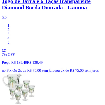
Jogo de Jarra e 6 TaçasTransparente
Diamond Borda Dourada - Gamma
5.0
(2)
7% OFF
Preço R$ 139,49
R$
139
,
49
no Pix
Ou 2x de R$ 75,00 sem juros
ou
2
x de
R$ 75,00
sem juros