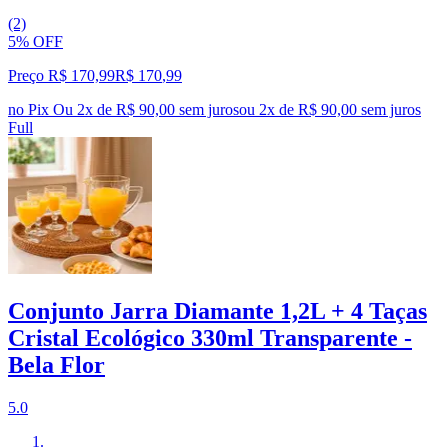
(2)
5% OFF
Preço R$ 170,99
R$
170
,
99
no Pix
Ou 2x de R$ 90,00 sem juros
ou
2
x de
R$ 90,00
sem juros
Full
Conjunto Jarra Diamante 1,2L + 4 Taças
Cristal Ecológico 330ml Transparente -
Bela Flor
5.0