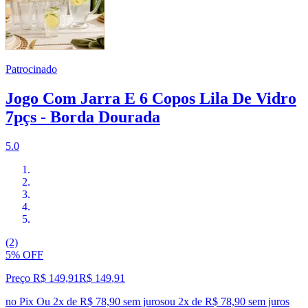
Patrocinado
Jogo Com Jarra E 6 Copos Lila De Vidro
7pçs - Borda Dourada
5.0
(2)
5% OFF
Preço R$ 149,91
R$
149
,
91
no Pix
Ou 2x de R$ 78,90 sem juros
ou
2
x de
R$ 78,90
sem juros