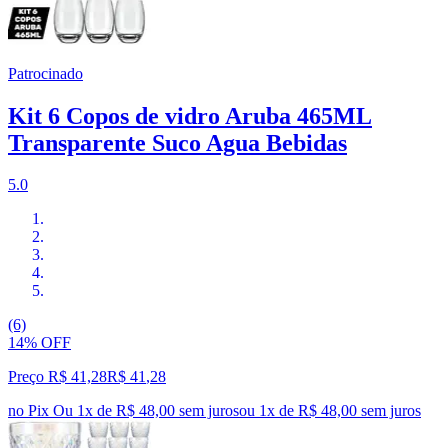
Patrocinado
Kit 6 Copos de vidro Aruba 465ML
Transparente Suco Agua Bebidas
5.0
(6)
14% OFF
Preço R$ 41,28
R$
41
,
28
no Pix
Ou 1x de R$ 48,00 sem juros
ou
1
x de
R$ 48,00
sem juros