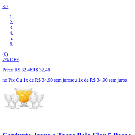
3.7
(6)
7% OFF
Preço R$ 32,46
R$
32
,
46
no Pix
Ou 1x de R$ 34,90 sem juros
ou
1
x de
R$ 34,90
sem juros