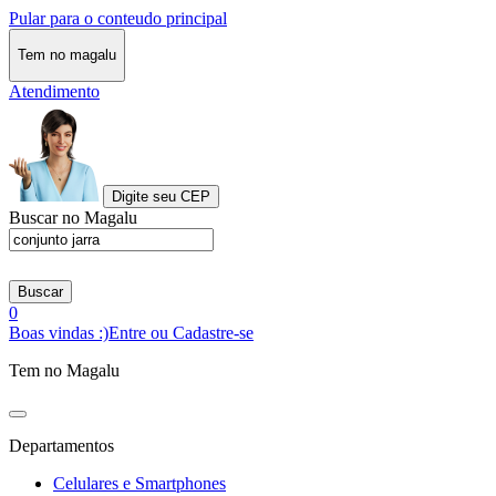
Pular para o conteudo principal
Tem no magalu
Atendimento
Digite seu CEP
Buscar no Magalu
Buscar
0
Boas vindas :)
Entre ou Cadastre-se
Tem no Magalu
Departamentos
Celulares e Smartphones