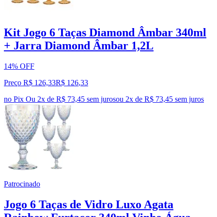
Kit Jogo 6 Taças Diamond Âmbar 340ml
+ Jarra Diamond Âmbar 1,2L
14% OFF
Preço R$ 126,33
R$
126
,
33
no Pix
Ou 2x de R$ 73,45 sem juros
ou
2
x de
R$ 73,45
sem juros
Patrocinado
Jogo 6 Taças de Vidro Luxo Agata