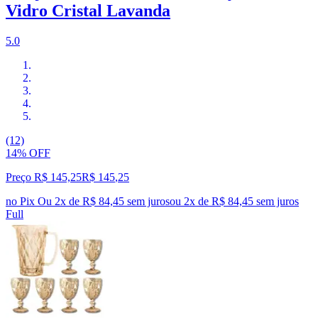
Vidro Cristal Lavanda
5.0
(12)
14% OFF
Preço R$ 145,25
R$
145
,
25
no Pix
Ou 2x de R$ 84,45 sem juros
ou
2
x de
R$ 84,45
sem juros
Full