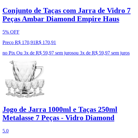
Conjunto de Taças com Jarra de Vidro 7
Peças Ambar Diamond Empire Haus
5% OFF
Preço R$ 170,91
R$
170
,
91
no Pix
Ou 3x de R$ 59,97 sem juros
ou
3
x de
R$ 59,97
sem juros
Jogo de Jarra 1000ml e Taças 250ml
Metalasse 7 Peças - Vidro Diamond
5.0