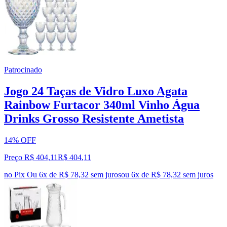
Patrocinado
Jogo 24 Taças de Vidro Luxo Agata
Rainbow Furtacor 340ml Vinho Água
Drinks Grosso Resistente Ametista
14% OFF
Preço R$ 404,11
R$
404
,
11
no Pix
Ou 6x de R$ 78,32 sem juros
ou
6
x de
R$ 78,32
sem juros