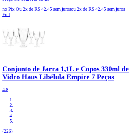
no Pix
Ou 2x de R$ 42,45 sem juros
ou
2
x de
R$ 42,45
sem juros
Full
Conjunto de Jarra 1,1L e Copos 330ml de
Vidro Haus Libélula Empire 7 Peças
4.8
(226)