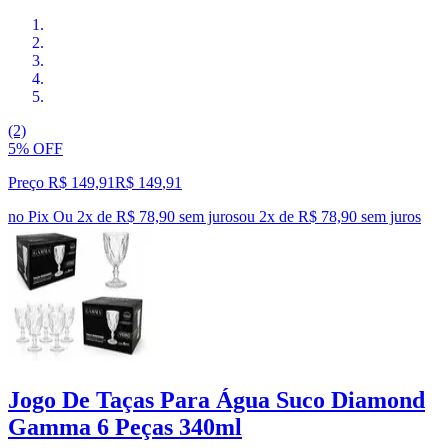
(2)
5% OFF
Preço R$ 149,91
R$
149
,
91
no Pix
Ou 2x de R$ 78,90 sem juros
ou
2
x de
R$ 78,90
sem juros
Jogo De Taças Para Água Suco Diamond
Gamma 6 Peças 340ml