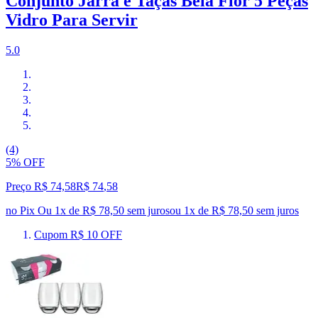
Conjunto Jarra e Taças Bela Flor 5 Peças
Vidro Para Servir
5.0
(4)
5% OFF
Preço R$ 74,58
R$
74
,
58
no Pix
Ou 1x de R$ 78,50 sem juros
ou
1
x de
R$ 78,50
sem juros
Cupom R$ 10 OFF