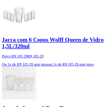
Jarra com 6 Copos Wolff Queen de Vidro
1,5L/320ml
Preço R$ 105,29
R$
105
,
29
Ou 1x de R$ 105,29 sem juros
ou
1
x de
R$ 105,29
sem juros