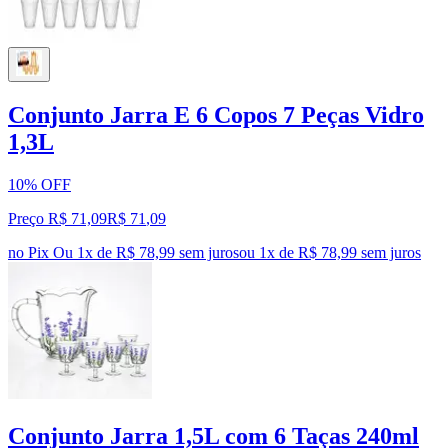
Conjunto Jarra E 6 Copos 7 Peças Vidro
1,3L
10% OFF
Preço R$ 71,09
R$
71
,
09
no Pix
Ou 1x de R$ 78,99 sem juros
ou
1
x de
R$ 78,99
sem juros
Conjunto Jarra 1,5L com 6 Taças 240ml