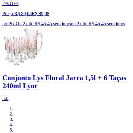
2% OFF
Preço R$ 89,08
R$
89
,
08
no Pix
Ou 2x de R$ 45,45 sem juros
ou
2
x de
R$ 45,45
sem juros
Conjunto Lys Floral Jarra 1,5l + 6 Taças
240ml Lyor
5.0