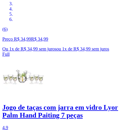
(6)
Preço R$ 34,99
R$
34
,
99
Ou 1x de R$ 34,99 sem juros
ou
1
x de
R$ 34,99
sem juros
Full
Jogo de taças com jarra em vidro Lyor
Palm Hand Paiting 7 peças
4.9