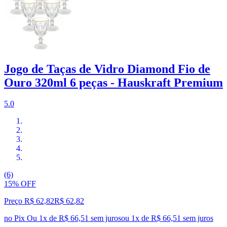
Jogo de Taças de Vidro Diamond Fio de
Ouro 320ml 6 peças - Hauskraft Premium
5.0
(6)
15% OFF
Preço R$ 62,82
R$
62
,
82
no Pix
Ou 1x de R$ 66,51 sem juros
ou
1
x de
R$ 66,51
sem juros