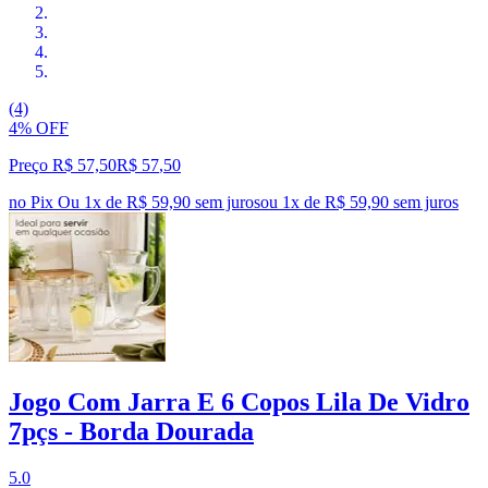
(4)
4% OFF
Preço R$ 57,50
R$
57
,
50
no Pix
Ou 1x de R$ 59,90 sem juros
ou
1
x de
R$ 59,90
sem juros
Jogo Com Jarra E 6 Copos Lila De Vidro
7pçs - Borda Dourada
5.0