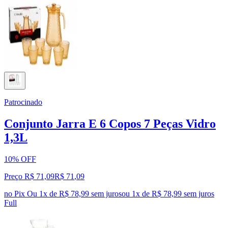
Patrocinado
Conjunto Jarra E 6 Copos 7 Peças Vidro
1,3L
10% OFF
Preço R$ 71,09
R$
71
,
09
no Pix
Ou 1x de R$ 78,99 sem juros
ou
1
x de
R$ 78,99
sem juros
Full