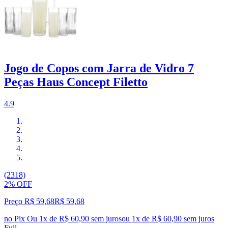
Jogo de Copos com Jarra de Vidro 7
Peças Haus Concept Filetto
4.9
(2318)
2% OFF
Preço R$ 59,68
R$
59
,
68
no Pix
Ou 1x de R$ 60,90 sem juros
ou
1
x de
R$ 60,90
sem juros
Full