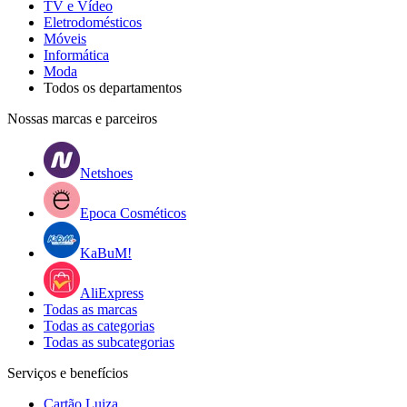
TV e Vídeo
Eletrodomésticos
Móveis
Informática
Moda
Todos os departamentos
Nossas marcas e parceiros
Netshoes
Epoca Cosméticos
KaBuM!
AliExpress
Todas as marcas
Todas as categorias
Todas as subcategorias
Serviços e benefícios
Cartão Luiza