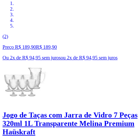
(2)
Preço R$ 189,90
R$
189
,
90
Ou 2x de R$ 94,95 sem juros
ou
2
x de
R$ 94,95
sem juros
Jogo de Taças com Jarra de Vidro 7 Peças
320ml 1L Transparente Melina Premium
Haüskraft