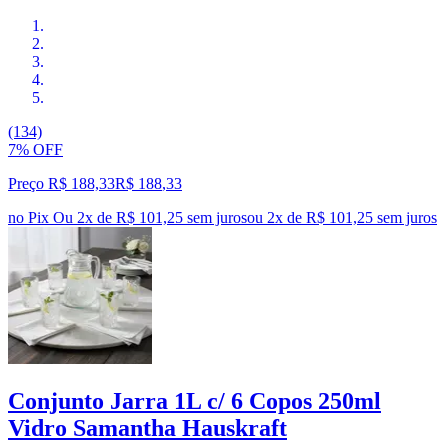
(134)
7% OFF
Preço R$ 188,33
R$
188
,
33
no Pix
Ou 2x de R$ 101,25 sem juros
ou
2
x de
R$ 101,25
sem juros
Conjunto Jarra 1L c/ 6 Copos 250ml
Vidro Samantha Hauskraft