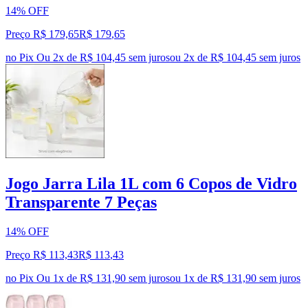
14% OFF
Preço R$ 179,65
R$
179
,
65
no Pix
Ou 2x de R$ 104,45 sem juros
ou
2
x de
R$ 104,45
sem juros
Jogo Jarra Lila 1L com 6 Copos de Vidro
Transparente 7 Peças
14% OFF
Preço R$ 113,43
R$
113
,
43
no Pix
Ou 1x de R$ 131,90 sem juros
ou
1
x de
R$ 131,90
sem juros