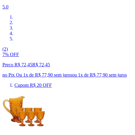
5.0
(2)
7% OFF
Preço R$ 72,45
R$
72
,
45
no Pix
Ou 1x de R$ 77,90 sem juros
ou
1
x de
R$ 77,90
sem juros
Cupom R$ 20 OFF