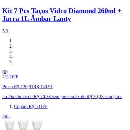
Kit 7 Pcs Taças Vidro Diamond 260ml +
Jarra 1L Âmbar Lanty
5.0
(6)
7% OFF
Preço R$ 130,91
R$
130
,
91
no Pix
Ou 2x de R$ 70,38 sem juros
ou
2
x de
R$ 70,38
sem juros
Cupom R$ 5 OFF
Full