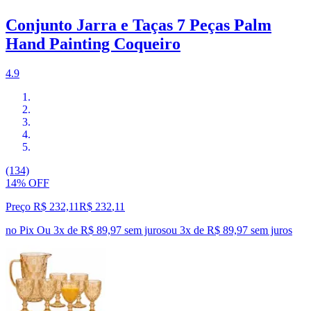
Conjunto Jarra e Taças 7 Peças Palm
Hand Painting Coqueiro
4.9
(134)
14% OFF
Preço R$ 232,11
R$
232
,
11
no Pix
Ou 3x de R$ 89,97 sem juros
ou
3
x de
R$ 89,97
sem juros