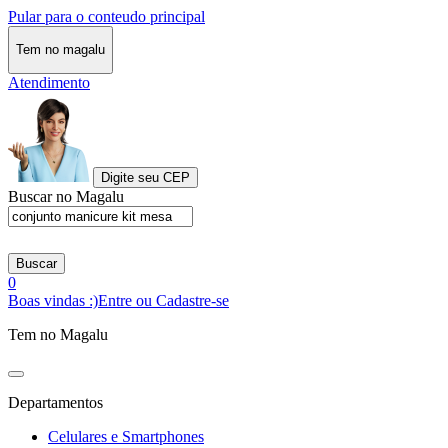
Pular para o conteudo principal
Tem no magalu
Atendimento
Digite seu CEP
Buscar no Magalu
Buscar
0
Boas vindas :)
Entre ou Cadastre-se
Tem no Magalu
Departamentos
Celulares e Smartphones