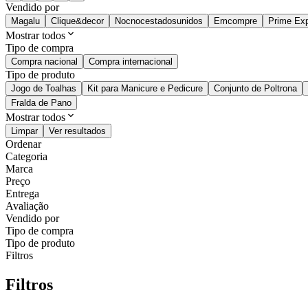
Vendido por
Magalu
Clique&decor
Nocnocestadosunidos
Emcompre
Prime Exp
Mostrar todos
Tipo de compra
Compra nacional
Compra internacional
Tipo de produto
Jogo de Toalhas
Kit para Manicure e Pedicure
Conjunto de Poltrona
Fralda de Pano
Mostrar todos
Limpar
Ver resultados
Ordenar
Categoria
Marca
Preço
Entrega
Avaliação
Vendido por
Tipo de compra
Tipo de produto
Filtros
Filtros