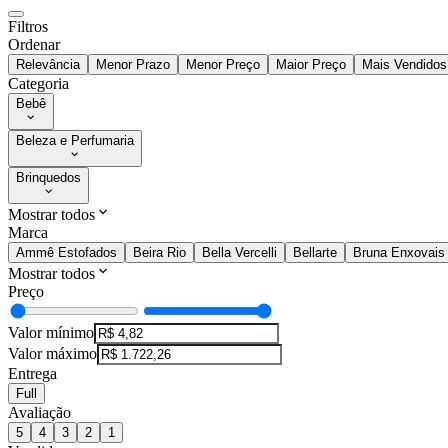
Filtros
Ordenar
Relevância
Menor Prazo
Menor Preço
Maior Preço
Mais Vendidos
Categoria
Bebê
Beleza e Perfumaria
Brinquedos
Mostrar todos
Marca
Ammê Estofados
Beira Rio
Bella Vercelli
Bellarte
Bruna Enxovais
Mostrar todos
Preço
Valor mínimo
Valor máximo
Entrega
Full
Avaliação
5
4
3
2
1