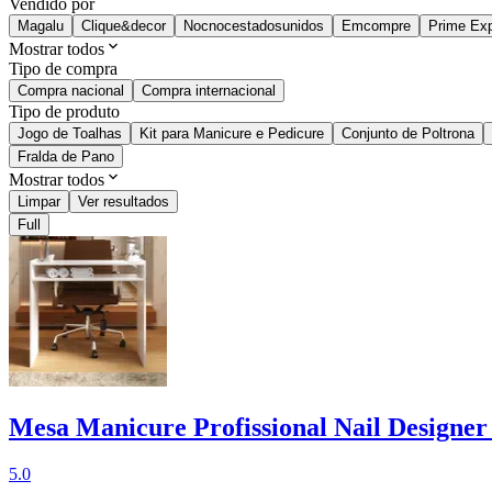
Vendido por
Magalu
Clique&decor
Nocnocestadosunidos
Emcompre
Prime Exp
Mostrar todos
Tipo de compra
Compra nacional
Compra internacional
Tipo de produto
Jogo de Toalhas
Kit para Manicure e Pedicure
Conjunto de Poltrona
Fralda de Pano
Mostrar todos
Limpar
Ver resultados
Full
Mesa Manicure Profissional Nail Designer
5.0