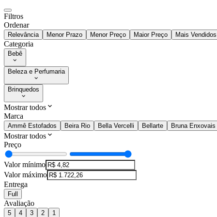
Filtros
Ordenar
Relevância
Menor Prazo
Menor Preço
Maior Preço
Mais Vendidos
Categoria
Bebê
Beleza e Perfumaria
Brinquedos
Mostrar todos
Marca
Ammê Estofados
Beira Rio
Bella Vercelli
Bellarte
Bruna Enxovais
Mostrar todos
Preço
Valor mínimo
Valor máximo
Entrega
Full
Avaliação
5
4
3
2
1