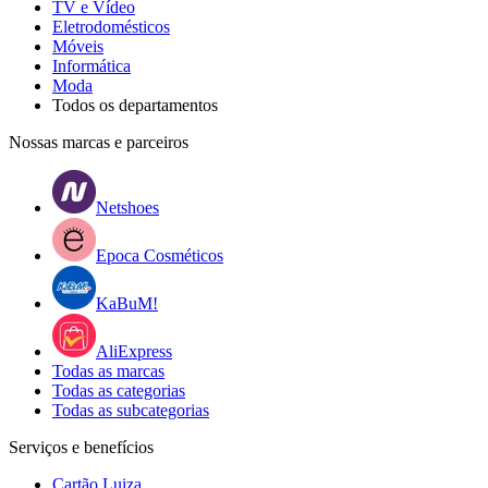
TV e Vídeo
Eletrodomésticos
Móveis
Informática
Moda
Todos os departamentos
Nossas marcas e parceiros
Netshoes
Epoca Cosméticos
KaBuM!
AliExpress
Todas as marcas
Todas as categorias
Todas as subcategorias
Serviços e benefícios
Cartão Luiza