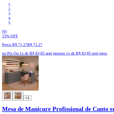
(9)
15% OFF
Preço R$ 71,27
R$
71
,
27
no Pix
Ou 1x de R$ 83,85 sem juros
ou
1
x de
R$ 83,85
sem juros
+1
Mesa de Manicure Profissional de Canto