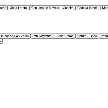
star
Mesa Lateral
Conjunto de Móveis
Cadeira
Cadeira Infantil
Mes
uia/suede Capuccino
Imbuia/grafite - Suede Creme
Nature / Linho
Imbui
o