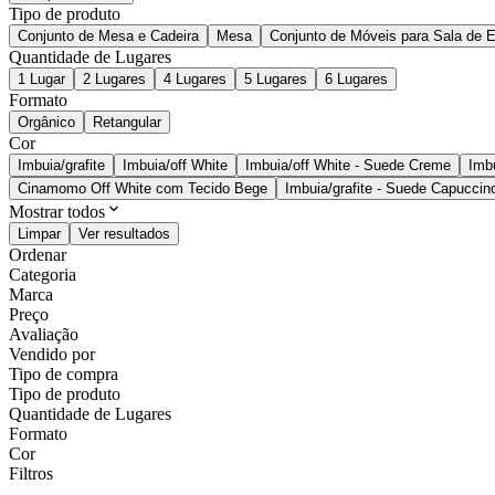
Tipo de produto
Conjunto de Mesa e Cadeira
Mesa
Conjunto de Móveis para Sala de E
Quantidade de Lugares
1 Lugar
2 Lugares
4 Lugares
5 Lugares
6 Lugares
Formato
Orgânico
Retangular
Cor
Imbuia/grafite
Imbuia/off White
Imbuia/off White - Suede Creme
Imb
Cinamomo Off White com Tecido Bege
Imbuia/grafite - Suede Capuccin
Mostrar todos
Limpar
Ver resultados
Ordenar
Categoria
Marca
Preço
Avaliação
Vendido por
Tipo de compra
Tipo de produto
Quantidade de Lugares
Formato
Cor
Filtros