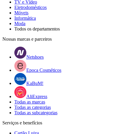
TV e Vídeo
Eletrodomésticos
Móveis
Informática
Moda
Todos os departamentos
Nossas marcas e parceiros
Netshoes
Epoca Cosméticos
KaBuM!
AliExpress
Todas as marcas
Todas as categorias
Todas as subcategorias
Serviços e benefícios
Cartão Luiza