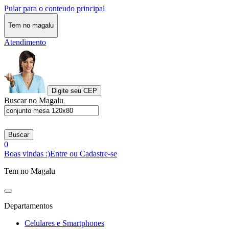
Pular para o conteudo principal
Tem no magalu
Atendimento
Digite seu CEP
Buscar no Magalu
Buscar
0
Boas vindas :)
Entre ou Cadastre-se
Tem no Magalu
Departamentos
Celulares e Smartphones