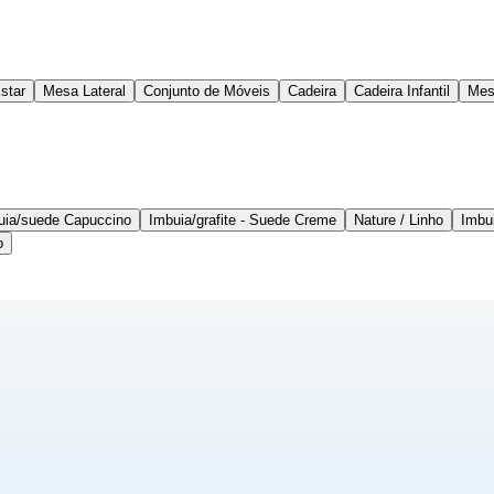
star
Mesa Lateral
Conjunto de Móveis
Cadeira
Cadeira Infantil
Mes
uia/suede Capuccino
Imbuia/grafite - Suede Creme
Nature / Linho
Imbui
o