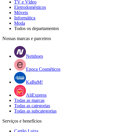
TV e Vídeo
Eletrodomésticos
Móveis
Informática
Moda
Todos os departamentos
Nossas marcas e parceiros
Netshoes
Epoca Cosméticos
KaBuM!
AliExpress
Todas as marcas
Todas as categorias
Todas as subcategorias
Serviços e benefícios
Cartão Luiza