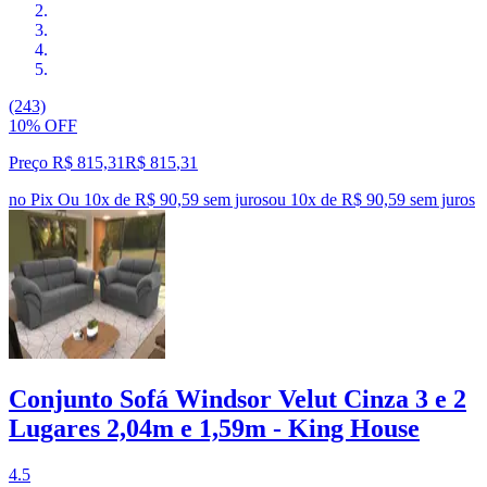
(243)
10% OFF
Preço R$ 815,31
R$
815
,
31
no Pix
Ou 10x de R$ 90,59 sem juros
ou
10
x de
R$ 90,59
sem juros
Conjunto Sofá Windsor Velut Cinza 3 e 2
Lugares 2,04m e 1,59m - King House
4.5