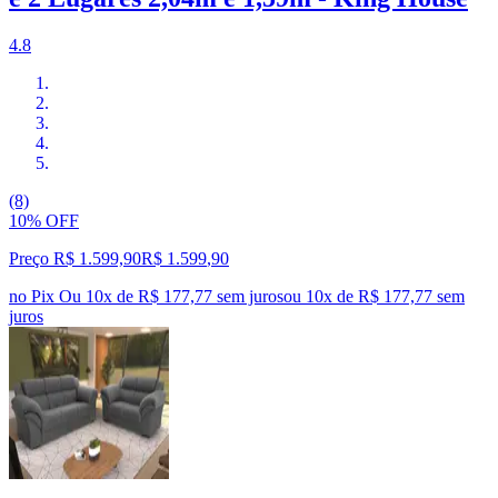
4.8
(8)
10% OFF
Preço R$ 1.599,90
R$
1.599
,
90
no Pix
Ou 10x de R$ 177,77 sem juros
ou
10
x de
R$ 177,77
sem
juros