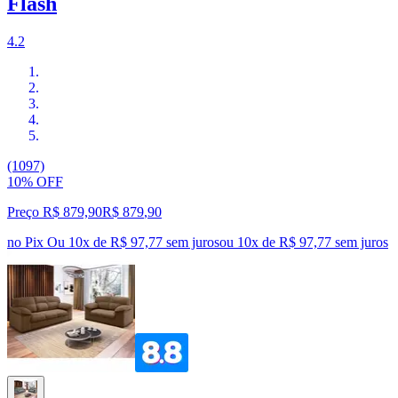
Flash
4.2
(1097)
10% OFF
Preço R$ 879,90
R$
879
,
90
no Pix
Ou 10x de R$ 97,77 sem juros
ou
10
x de
R$ 97,77
sem juros