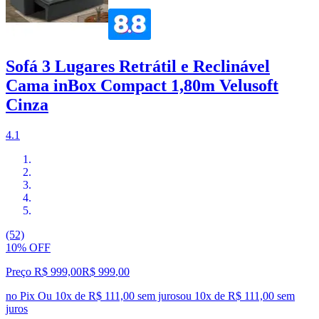
Sofá 3 Lugares Retrátil e Reclinável
Cama inBox Compact 1,80m Velusoft
Cinza
4.1
(52)
10% OFF
Preço R$ 999,00
R$
999
,
00
no Pix
Ou 10x de R$ 111,00 sem juros
ou
10
x de
R$ 111,00
sem
juros