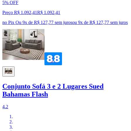
5% OFF
Preço R$ 1.092,41
R$
1.092
,
41
no Pix
Ou 9x de R$ 127,77 sem juros
ou
9
x de
R$ 127,77
sem juros
Conjunto Sofá 3 e 2 Lugares Sued
Bahamas Flash
4.2