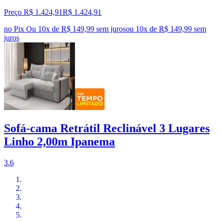
Preço R$ 1.424,91
R$
1.424
,
91
no Pix
Ou 10x de R$ 149,99 sem juros
ou
10
x de
R$ 149,99
sem
juros
Sofá-cama Retrátil Reclinável 3 Lugares
Linho 2,00m Ipanema
3.6