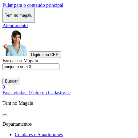
Pular para o conteudo principal
Tem no magalu
Atendimento
Digite seu CEP
Buscar no Magalu
Buscar
0
Boas vindas :)
Entre ou Cadastre-se
Tem no Magalu
Departamentos
Celulares e Smartphones