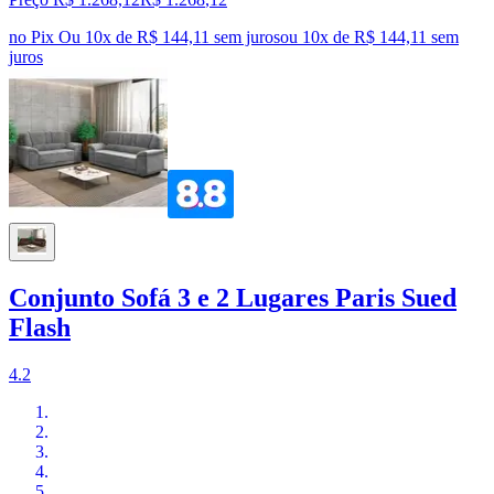
no Pix
Ou 10x de R$ 144,11 sem juros
ou
10
x de
R$ 144,11
sem
juros
Conjunto Sofá 3 e 2 Lugares Paris Sued
Flash
4.2