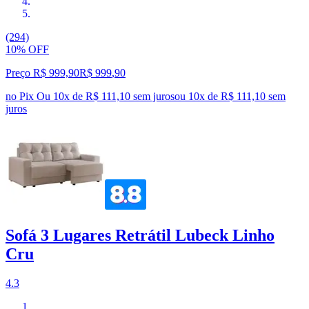
(294)
10% OFF
Preço R$ 999,90
R$
999
,
90
no Pix
Ou 10x de R$ 111,10 sem juros
ou
10
x de
R$ 111,10
sem
juros
Sofá 3 Lugares Retrátil Lubeck Linho
Cru
4.3