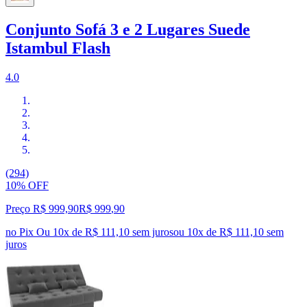
Conjunto Sofá 3 e 2 Lugares Suede
Istambul Flash
4.0
(294)
10% OFF
Preço R$ 999,90
R$
999
,
90
no Pix
Ou 10x de R$ 111,10 sem juros
ou
10
x de
R$ 111,10
sem
juros