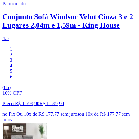
Patrocinado
Conjunto Sofá Windsor Velut Cinza 3 e 2
Lugares 2,04m e 1,59m - King House
4.5
(86)
10% OFF
Preço R$ 1.599,90
R$
1.599
,
90
no Pix
Ou 10x de R$ 177,77 sem juros
ou
10
x de
R$ 177,77
sem
juros