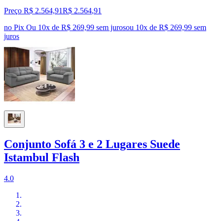
Preço R$ 2.564,91
R$
2.564
,
91
no Pix
Ou 10x de R$ 269,99 sem juros
ou
10
x de
R$ 269,99
sem
juros
Conjunto Sofá 3 e 2 Lugares Suede
Istambul Flash
4.0