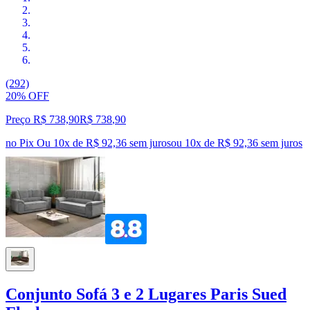
(292)
20% OFF
Preço R$ 738,90
R$
738
,
90
no Pix
Ou 10x de R$ 92,36 sem juros
ou
10
x de
R$ 92,36
sem juros
Conjunto Sofá 3 e 2 Lugares Paris Sued