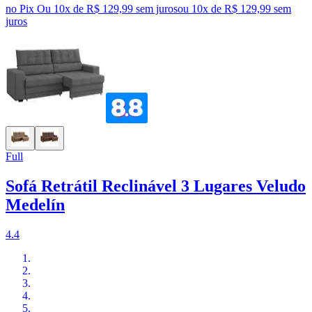
no Pix
Ou 10x de R$ 129,99 sem juros
ou
10
x de
R$ 129,99
sem
juros
Full
Sofá Retrátil Reclinável 3 Lugares Veludo
Medelín
4.4