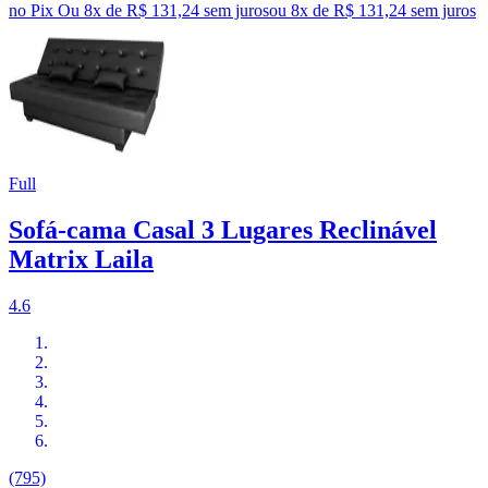
no Pix
Ou 8x de R$ 131,24 sem juros
ou
8
x de
R$ 131,24
sem juros
Full
Sofá-cama Casal 3 Lugares Reclinável
Matrix Laila
4.6
(795)