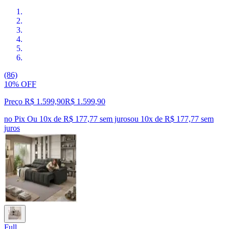
(86)
10% OFF
Preço R$ 1.599,90
R$
1.599
,
90
no Pix
Ou 10x de R$ 177,77 sem juros
ou
10
x de
R$ 177,77
sem
juros
Full