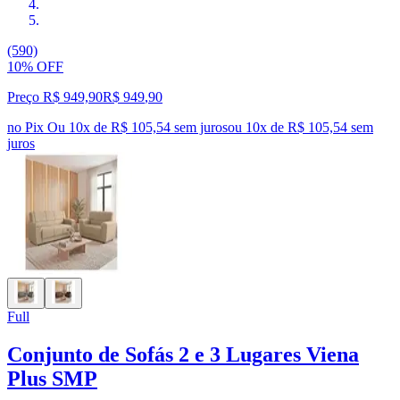
(590)
10% OFF
Preço R$ 949,90
R$
949
,
90
no Pix
Ou 10x de R$ 105,54 sem juros
ou
10
x de
R$ 105,54
sem
juros
Full
Conjunto de Sofás 2 e 3 Lugares Viena
Plus SMP