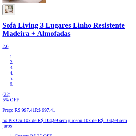
Sofá Living 3 Lugares Linho Resistente
Madeira + Almofadas
2.6
(22)
5% OFF
Preço R$ 997,41
R$
997
,
41
no Pix
Ou 10x de R$ 104,99 sem juros
ou
10
x de
R$ 104,99
sem
juros