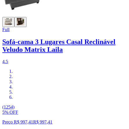
Full
Sofá-cama 3 Lugares Casal Reclinável
Veludo Matrix Laila
4.5
(1254)
5% OFF
Preço R$ 997,41
R$
997
,
41