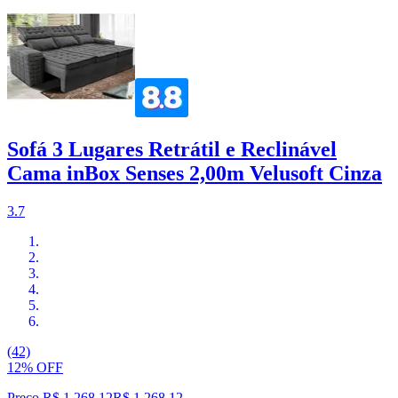
Sofá 3 Lugares Retrátil e Reclinável
Cama inBox Senses 2,00m Velusoft Cinza
3.7
(42)
12% OFF
Preço R$ 1.268,12
R$
1.268
,
12