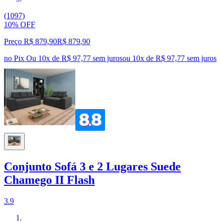
(1097)
10% OFF
Preço R$ 879,90
R$
879
,
90
no Pix
Ou 10x de R$ 97,77 sem juros
ou
10
x de
R$ 97,77
sem juros
Conjunto Sofá 3 e 2 Lugares Suede
Chamego II Flash
3.9