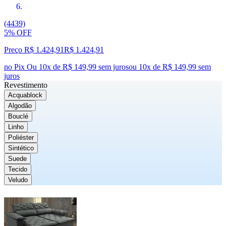
(4439)
5% OFF
Preço R$ 1.424,91
R$
1.424
,
91
no Pix
Ou 10x de R$ 149,99 sem juros
ou
10
x de
R$ 149,99
sem
juros
Revestimento
Acquablock
Algodão
Bouclé
Linho
Poliéster
Sintético
Suede
Tecido
Veludo