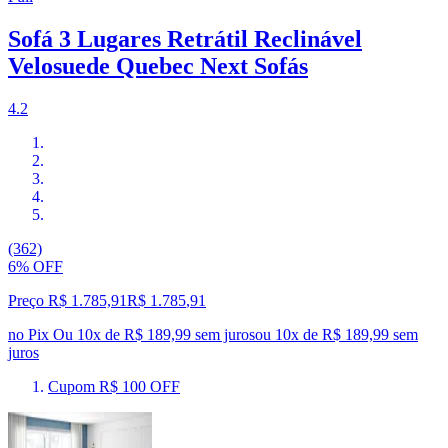
Sofá 3 Lugares Retrátil Reclinável
Velosuede Quebec Next Sofás
4.2
(362)
6% OFF
Preço R$ 1.785,91
R$
1.785
,
91
no Pix
Ou 10x de R$ 189,99 sem juros
ou
10
x de
R$ 189,99
sem
juros
Cupom R$ 100 OFF