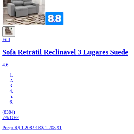
Full
Sofá Retrátil Reclinável 3 Lugares Suede
4.6
(8384)
7% OFF
Preço R$ 1.208,91
R$
1.208
,
91