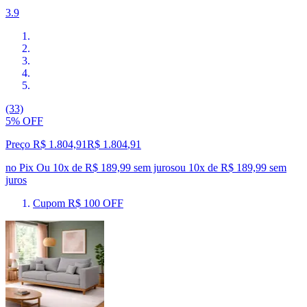
3.9
(33)
5% OFF
Preço R$ 1.804,91
R$
1.804
,
91
no Pix
Ou 10x de R$ 189,99 sem juros
ou
10
x de
R$ 189,99
sem
juros
Cupom R$ 100 OFF