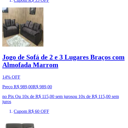
Cupom R$ 35 OFF
Jogo de Sofá de 2 e 3 Lugares Braços com
Almofada Marrom
14% OFF
Preço R$ 989,00
R$
989
,
00
no Pix
Ou 10x de R$ 115,00 sem juros
ou
10
x de
R$ 115,00
sem
juros
Cupom R$ 60 OFF