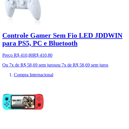
Controle Gamer Sem Fio LED JDDWIN
para PS5, PC e Bluetooth
Preço R$ 410,80
R$
410
,
80
Ou 7x de R$ 58,69 sem juros
ou
7
x de
R$ 58,69
sem juros
Compra Internacional