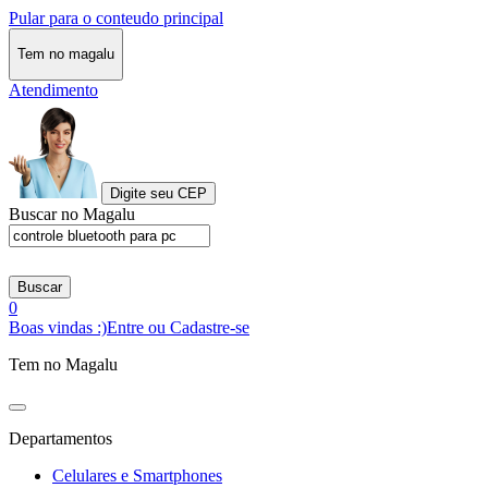
Pular para o conteudo principal
Tem no magalu
Atendimento
Digite seu CEP
Buscar no Magalu
Buscar
0
Boas vindas :)
Entre ou Cadastre-se
Tem no Magalu
Departamentos
Celulares e Smartphones