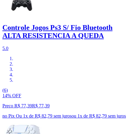
Controle Jogos Ps3 S/ Fio Bluetooth
ALTA RESISTENCIA A QUEDA
5.0
(6)
14% OFF
Preço R$ 77,39
R$
77
,
39
no Pix
Ou 1x de R$ 82,79 sem juros
ou
1
x de
R$ 82,79
sem juros