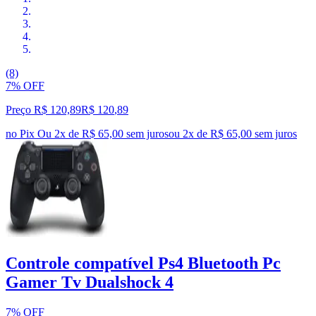
(8)
7% OFF
Preço R$ 120,89
R$
120
,
89
no Pix
Ou 2x de R$ 65,00 sem juros
ou
2
x de
R$ 65,00
sem juros
Controle compatível Ps4 Bluetooth Pc
Gamer Tv Dualshock 4
7% OFF