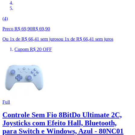
(4)
Preço R$ 69,90
R$
69
,
90
Ou 1x de R$ 66,41 sem juros
ou
1
x de
R$ 66,41
sem juros
Cupom R$ 20 OFF
Full
Controle Sem Fio 8BitDo Ultimate 2C,
Joysticks com Efeito Hall, Bluetooth,
para Switch e Windows, Azul - 80NC01