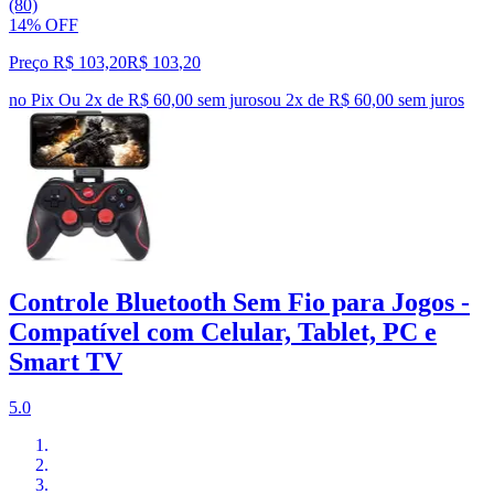
(80)
14% OFF
Preço R$ 103,20
R$
103
,
20
no Pix
Ou 2x de R$ 60,00 sem juros
ou
2
x de
R$ 60,00
sem juros
Controle Bluetooth Sem Fio para Jogos -
Compatível com Celular, Tablet, PC e
Smart TV
5.0