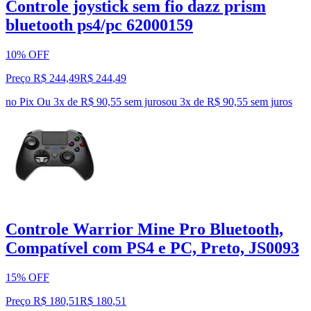
Controle joystick sem fio dazz prism
bluetooth ps4/pc 62000159
10% OFF
Preço R$ 244,49
R$
244
,
49
no Pix
Ou 3x de R$ 90,55 sem juros
ou
3
x de
R$ 90,55
sem juros
Controle Warrior Mine Pro Bluetooth,
Compatível com PS4 e PC, Preto, JS0093
15% OFF
Preço R$ 180,51
R$
180
,
51