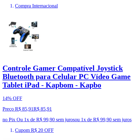
Compra Internacional
Controle Gamer Compatível Joystick
Bluetooth para Celular PC Vídeo Game
Tablet iPad - Kapbom - Kapbo
14% OFF
Preço R$ 85,91
R$
85
,
91
no Pix
Ou 1x de R$ 99,90 sem juros
ou
1
x de
R$ 99,90
sem juros
Cupom R$ 20 OFF