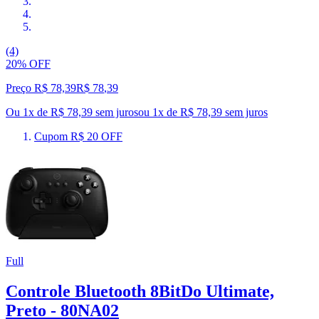
(4)
20% OFF
Preço R$ 78,39
R$
78
,
39
Ou 1x de R$ 78,39 sem juros
ou
1
x de
R$ 78,39
sem juros
Cupom R$ 20 OFF
Full
Controle Bluetooth 8BitDo Ultimate,
Preto - 80NA02