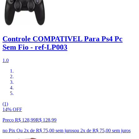
Controle COMPATIVEL Para Ps4 Pc
Sem Fio - ref-LP003
1.0
(1)
14% OFF
Preço R$ 128,99
R$
128
,
99
no Pix
Ou 2x de R$ 75,00 sem juros
ou
2
x de
R$ 75,00
sem juros