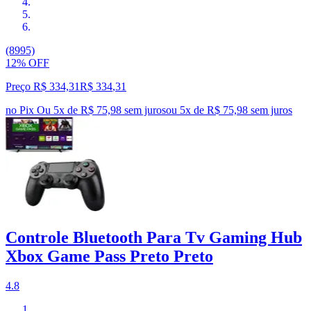
(8995)
12% OFF
Preço R$ 334,31
R$
334
,
31
no Pix
Ou 5x de R$ 75,98 sem juros
ou
5
x de
R$ 75,98
sem juros
Controle Bluetooth Para Tv Gaming Hub
Xbox Game Pass Preto Preto
4.8