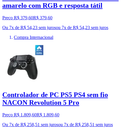
amarelo com RGB e resposta tátil
Preço R$ 379,60
R$
379
,
60
Ou 7x de R$ 54,23 sem juros
ou
7
x de
R$ 54,23
sem juros
Compra Internacional
Controlador de PC PS5 PS4 sem fio
NACON Revolution 5 Pro
Preço R$ 1.809,60
R$
1.809
,
60
Ou 7x de R$ 258,51 sem juros
ou
7
x de
R$ 258,51
sem juros