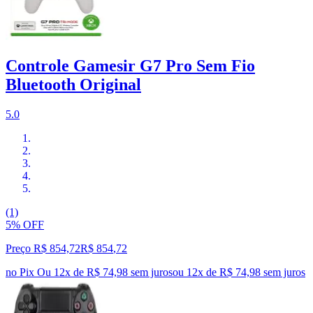
Controle Gamesir G7 Pro Sem Fio
Bluetooth Original
5.0
(1)
5% OFF
Preço R$ 854,72
R$
854
,
72
no Pix
Ou 12x de R$ 74,98 sem juros
ou
12
x de
R$ 74,98
sem juros