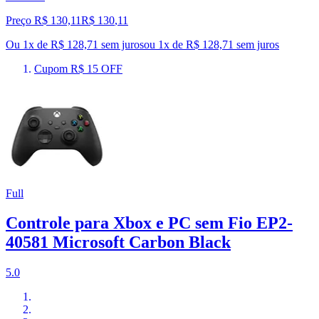
Preço R$ 130,11
R$
130
,
11
Ou 1x de R$ 128,71 sem juros
ou
1
x de
R$ 128,71
sem juros
Cupom R$ 15 OFF
Full
Controle para Xbox e PC sem Fio EP2-
40581 Microsoft Carbon Black
5.0