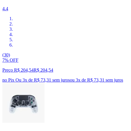
4.4
(30)
7% OFF
Preço R$ 204,54
R$
204
,
54
no Pix
Ou 3x de R$ 73,31 sem juros
ou
3
x de
R$ 73,31
sem juros