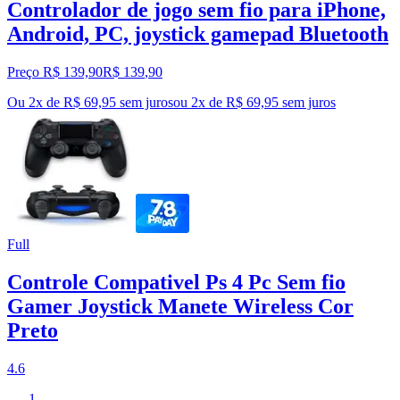
Controlador de jogo sem fio para iPhone,
Android, PC, joystick gamepad Bluetooth
Preço R$ 139,90
R$
139
,
90
Ou 2x de R$ 69,95 sem juros
ou
2
x de
R$ 69,95
sem juros
Full
Controle Compativel Ps 4 Pc Sem fio
Gamer Joystick Manete Wireless Cor
Preto
4.6