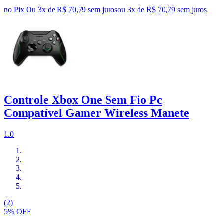
no Pix
Ou 3x de R$ 70,79 sem juros
ou
3
x de
R$ 70,79
sem juros
Controle Xbox One Sem Fio Pc
Compatível Gamer Wireless Manete
1.0
(2)
5% OFF