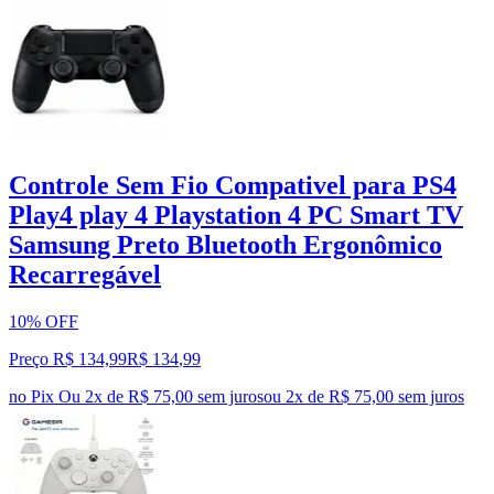
Controle Sem Fio Compativel para PS4
Play4 play 4 Playstation 4 PC Smart TV
Samsung Preto Bluetooth Ergonômico
Recarregável
10% OFF
Preço R$ 134,99
R$
134
,
99
no Pix
Ou 2x de R$ 75,00 sem juros
ou
2
x de
R$ 75,00
sem juros