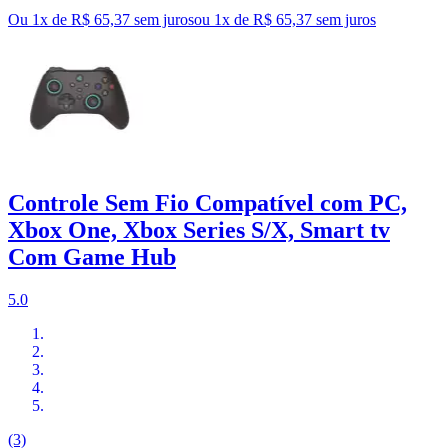
Ou 1x de R$ 65,37 sem juros
ou
1
x de
R$ 65,37
sem juros
Controle Sem Fio Compatível com PC,
Xbox One, Xbox Series S/X, Smart tv
Com Game Hub
5.0
(3)