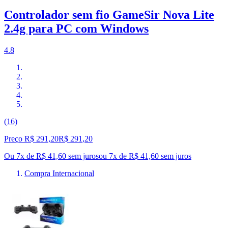
Controlador sem fio GameSir Nova Lite
2.4g para PC com Windows
4.8
(16)
Preço R$ 291,20
R$
291
,
20
Ou 7x de R$ 41,60 sem juros
ou
7
x de
R$ 41,60
sem juros
Compra Internacional