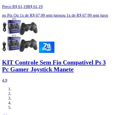
Preço R$ 61,19
R$
61
,
19
no Pix
Ou 1x de R$ 67,99 sem juros
ou
1
x de
R$ 67,99
sem juros
KIT Controle Sem Fio Compativel Ps 3
Pc Gamer Joystick Manete
4.9