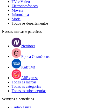
TV e Vídeo
Eletrodomésticos
Móveis
Informática
Moda
Todos os departamentos
Nossas marcas e parceiros
Netshoes
Epoca Cosméticos
KaBuM!
AliExpress
Todas as marcas
Todas as categorias
Todas as subcategorias
Serviços e benefícios
Cartão Luiza