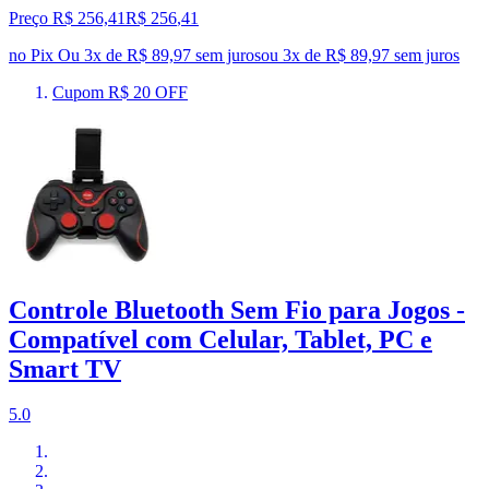
Preço R$ 256,41
R$
256
,
41
no Pix
Ou 3x de R$ 89,97 sem juros
ou
3
x de
R$ 89,97
sem juros
Cupom R$ 20 OFF
Controle Bluetooth Sem Fio para Jogos -
Compatível com Celular, Tablet, PC e
Smart TV
5.0