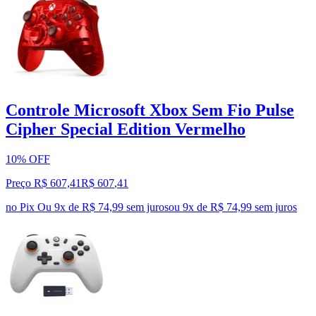
Controle Microsoft Xbox Sem Fio Pulse
Cipher Special Edition Vermelho
10% OFF
Preço R$ 607,41
R$
607
,
41
no Pix
Ou 9x de R$ 74,99 sem juros
ou
9
x de
R$ 74,99
sem juros