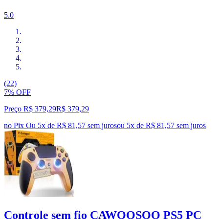
5.0
(22)
7% OFF
Preço R$ 379,29
R$
379
,
29
no Pix
Ou 5x de R$ 81,57 sem juros
ou
5
x de
R$ 81,57
sem juros
Controle sem fio CAWOOSOO PS5 PC