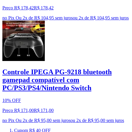
Preço R$ 178,42
R$
178
,
42
no Pix
Ou 2x de R$ 104,95 sem juros
ou
2
x de
R$ 104,95
sem juros
Controle IPEGA PG-9218 bluetooth
gamepad compatível com
PC/PS3/PS4/Nintendo Switch
10% OFF
Preço R$ 171,00
R$
171
,
00
no Pix
Ou 2x de R$ 95,00 sem juros
ou
2
x de
R$ 95,00
sem juros
Cupom R$ 40 OFF