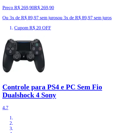
Preço R$ 269,90
R$
269
,
90
Ou 3x de R$ 89,97 sem juros
ou
3
x de
R$ 89,97
sem juros
Cupom R$ 20 OFF
Controle para PS4 e PC Sem Fio
Dualshock 4 Sony
4.7