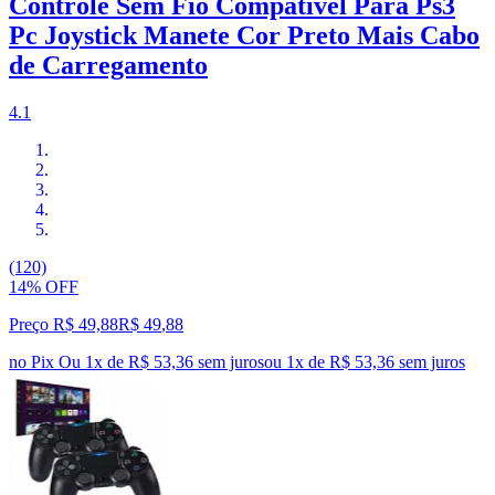
Controle Sem Fio Compatível Para Ps3
Pc Joystick Manete Cor Preto Mais Cabo
de Carregamento
4.1
(120)
14% OFF
Preço R$ 49,88
R$
49
,
88
no Pix
Ou 1x de R$ 53,36 sem juros
ou
1
x de
R$ 53,36
sem juros