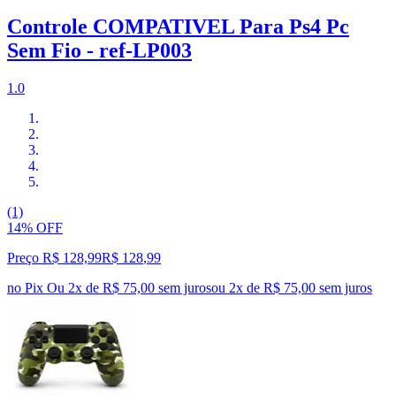
Controle COMPATIVEL Para Ps4 Pc
Sem Fio - ref-LP003
1.0
(1)
14% OFF
Preço R$ 128,99
R$
128
,
99
no Pix
Ou 2x de R$ 75,00 sem juros
ou
2
x de
R$ 75,00
sem juros