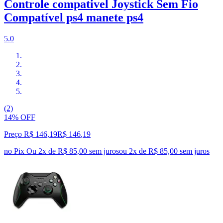
Controle compativel Joystick Sem Fio
Compatível ps4 manete ps4
5.0
(2)
14% OFF
Preço R$ 146,19
R$
146
,
19
no Pix
Ou 2x de R$ 85,00 sem juros
ou
2
x de
R$ 85,00
sem juros