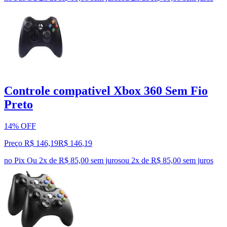
Controle compativel Xbox 360 Sem Fio
Preto
14% OFF
Preço R$ 146,19
R$
146
,
19
no Pix
Ou 2x de R$ 85,00 sem juros
ou
2
x de
R$ 85,00
sem juros