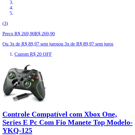
(3)
Preço R$ 269,90
R$
269
,
90
Ou 3x de R$ 89,97 sem juros
ou
3
x de
R$ 89,97
sem juros
Cupom R$ 20 OFF
Controle Compatível com Xbox One,
Series E Pc Com Fio Manete Top Modelo-
YKQ-125