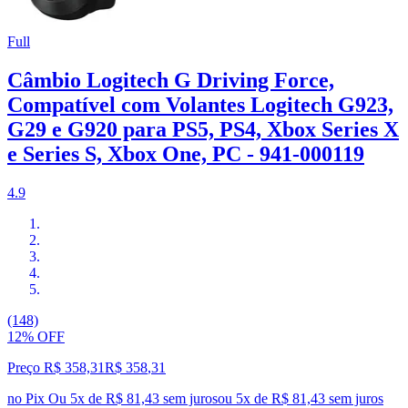
Full
Câmbio Logitech G Driving Force,
Compatível com Volantes Logitech G923,
G29 e G920 para PS5, PS4, Xbox Series X
e Series S, Xbox One, PC - 941-000119
4.9
(148)
12% OFF
Preço R$ 358,31
R$
358
,
31
no Pix
Ou 5x de R$ 81,43 sem juros
ou
5
x de
R$ 81,43
sem juros