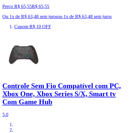
Preço R$ 65,55
R$
65
,
55
Ou 1x de R$ 63,48 sem juros
ou
1
x de
R$ 63,48
sem juros
Cupom R$ 10 OFF
Controle Sem Fio Compatível com PC,
Xbox One, Xbox Series S/X, Smart tv
Com Game Hub
5.0