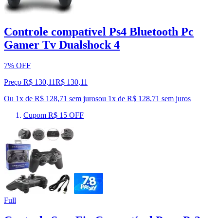
Controle compatível Ps4 Bluetooth Pc
Gamer Tv Dualshock 4
7% OFF
Preço R$ 130,11
R$
130
,
11
Ou 1x de R$ 128,71 sem juros
ou
1
x de
R$ 128,71
sem juros
Cupom R$ 15 OFF
Full