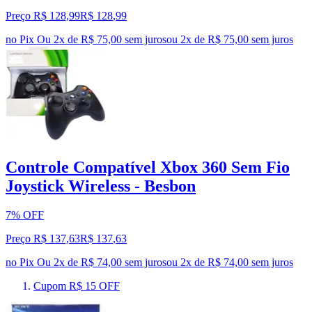
Preço R$ 128,99
R$
128
,
99
no Pix
Ou 2x de R$ 75,00 sem juros
ou
2
x de
R$ 75,00
sem juros
Controle Compatível Xbox 360 Sem Fio
Joystick Wireless - Besbon
7% OFF
Preço R$ 137,63
R$
137
,
63
no Pix
Ou 2x de R$ 74,00 sem juros
ou
2
x de
R$ 74,00
sem juros
Cupom R$ 15 OFF