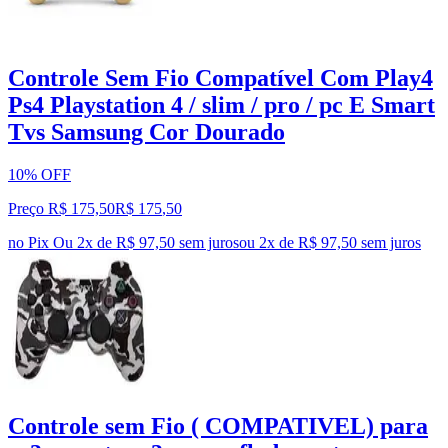
Controle Sem Fio Compatível Com Play4
Ps4 Playstation 4 / slim / pro / pc E Smart
Tvs Samsung Cor Dourado
10% OFF
Preço R$ 175,50
R$
175
,
50
no Pix
Ou 2x de R$ 97,50 sem juros
ou
2
x de
R$ 97,50
sem juros
Controle sem Fio ( COMPATIVEL) para