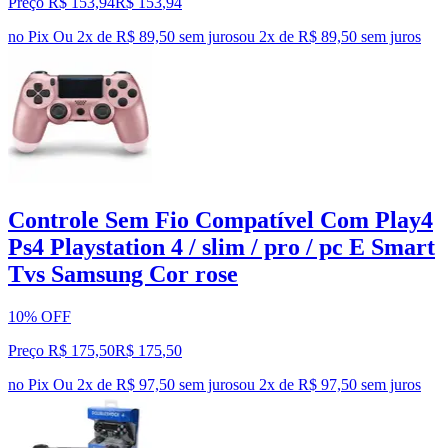
Preço R$ 153,94
R$
153
,
94
no Pix
Ou 2x de R$ 89,50 sem juros
ou
2
x de
R$ 89,50
sem juros
Controle Sem Fio Compatível Com Play4
Ps4 Playstation 4 / slim / pro / pc E Smart
Tvs Samsung Cor rose
10% OFF
Preço R$ 175,50
R$
175
,
50
no Pix
Ou 2x de R$ 97,50 sem juros
ou
2
x de
R$ 97,50
sem juros