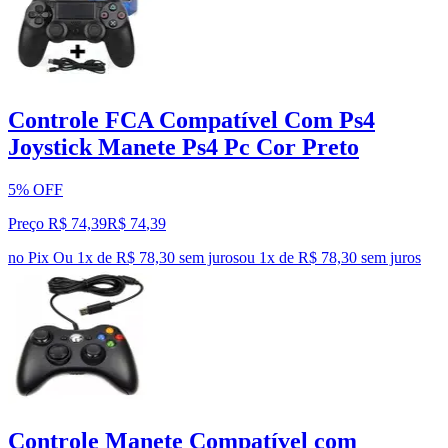
Controle FCA Compatível Com Ps4
Joystick Manete Ps4 Pc Cor Preto
5% OFF
Preço R$ 74,39
R$
74
,
39
no Pix
Ou 1x de R$ 78,30 sem juros
ou
1
x de
R$ 78,30
sem juros
Controle Manete Compatível com