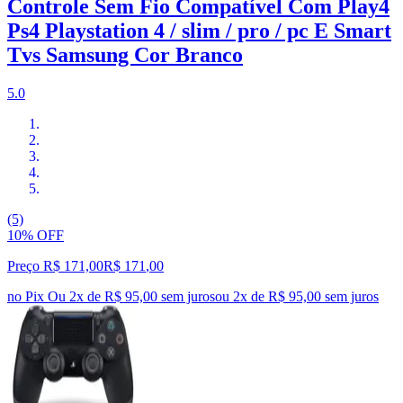
Controle Sem Fio Compatível Com Play4
Ps4 Playstation 4 / slim / pro / pc E Smart
Tvs Samsung Cor Branco
5.0
(5)
10% OFF
Preço R$ 171,00
R$
171
,
00
no Pix
Ou 2x de R$ 95,00 sem juros
ou
2
x de
R$ 95,00
sem juros