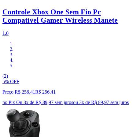
Controle Xbox One Sem Fio Pc
Compatível Gamer Wireless Manete
1.0
(2)
5% OFF
Preço R$ 256,41
R$
256
,
41
no Pix
Ou 3x de R$ 89,97 sem juros
ou
3
x de
R$ 89,97
sem juros