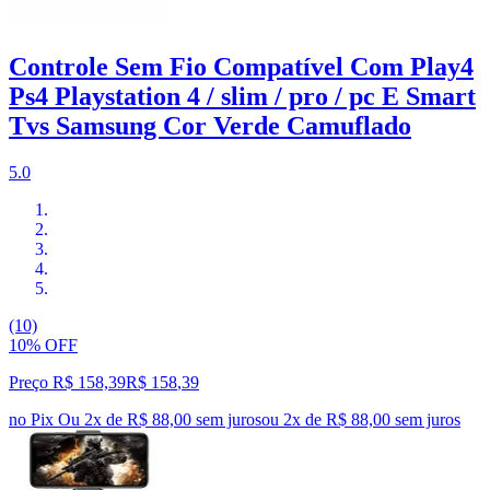
Controle Sem Fio Compatível Com Play4
Ps4 Playstation 4 / slim / pro / pc E Smart
Tvs Samsung Cor Verde Camuflado
5.0
(10)
10% OFF
Preço R$ 158,39
R$
158
,
39
no Pix
Ou 2x de R$ 88,00 sem juros
ou
2
x de
R$ 88,00
sem juros