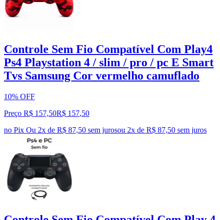
Controle Sem Fio Compatível Com Play4
Ps4 Playstation 4 / slim / pro / pc E Smart
Tvs Samsung Cor vermelho camuflado
10% OFF
Preço R$ 157,50
R$
157
,
50
no Pix
Ou 2x de R$ 87,50 sem juros
ou
2
x de
R$ 87,50
sem juros
Controle Sem Fio Compatível Com Play 4