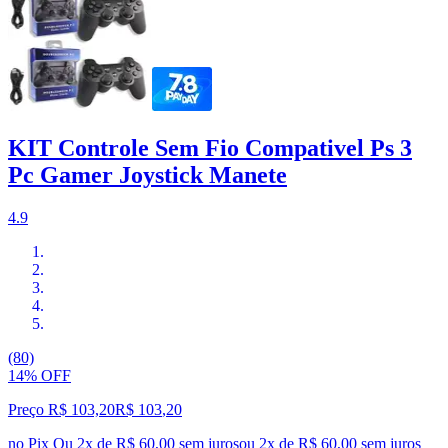
KIT Controle Sem Fio Compativel Ps 3
Pc Gamer Joystick Manete
4.9
(80)
14% OFF
Preço R$ 103,20
R$
103
,
20
no Pix
Ou 2x de R$ 60,00 sem juros
ou
2
x de
R$ 60,00
sem juros