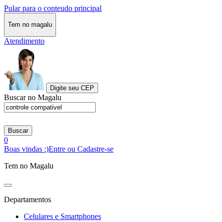
Pular para o conteudo principal
Tem no magalu
Atendimento
Digite seu CEP
Buscar no Magalu
Buscar
0
Boas vindas :)
Entre ou Cadastre-se
Tem no Magalu
Departamentos
Celulares e Smartphones