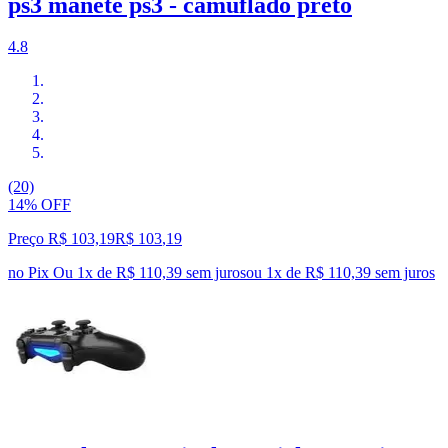
ps3 manete ps3 - camuflado preto
4.8
(20)
14% OFF
Preço R$ 103,19
R$
103
,
19
no Pix
Ou 1x de R$ 110,39 sem juros
ou
1
x de
R$ 110,39
sem juros