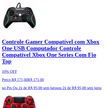
Controle Gamer Compatível com Xbox
One USB Computador Controle
Compatível Xbox One Series Com Fio
Top
10% OFF
Preço R$ 171,00
R$
171
,
00
no Pix
Ou 2x de R$ 95,00 sem juros
ou
2
x de
R$ 95,00
sem juros