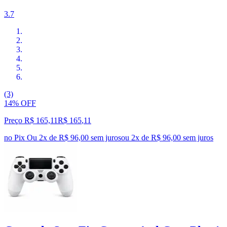
3.7
(3)
14% OFF
Preço R$ 165,11
R$
165
,
11
no Pix
Ou 2x de R$ 96,00 sem juros
ou
2
x de
R$ 96,00
sem juros