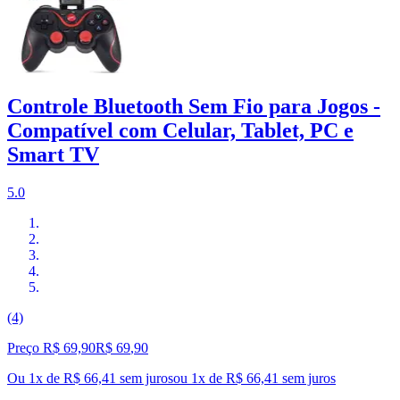
Controle Bluetooth Sem Fio para Jogos -
Compatível com Celular, Tablet, PC e
Smart TV
5.0
(4)
Preço R$ 69,90
R$
69
,
90
Ou 1x de R$ 66,41 sem juros
ou
1
x de
R$ 66,41
sem juros