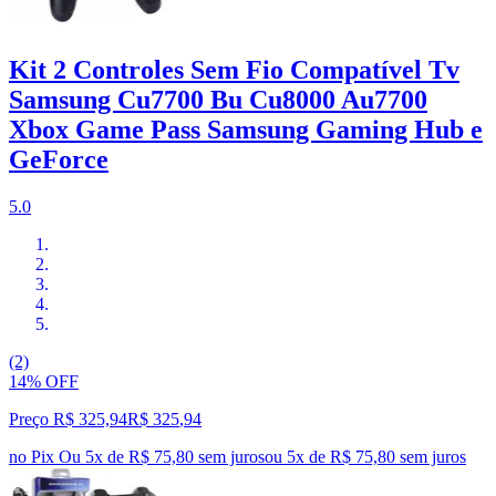
Kit 2 Controles Sem Fio Compatível Tv
Samsung Cu7700 Bu Cu8000 Au7700
Xbox Game Pass Samsung Gaming Hub e
GeForce
5.0
(2)
14% OFF
Preço R$ 325,94
R$
325
,
94
no Pix
Ou 5x de R$ 75,80 sem juros
ou
5
x de
R$ 75,80
sem juros