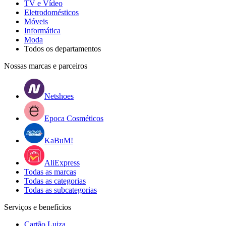
TV e Vídeo
Eletrodomésticos
Móveis
Informática
Moda
Todos os departamentos
Nossas marcas e parceiros
Netshoes
Epoca Cosméticos
KaBuM!
AliExpress
Todas as marcas
Todas as categorias
Todas as subcategorias
Serviços e benefícios
Cartão Luiza