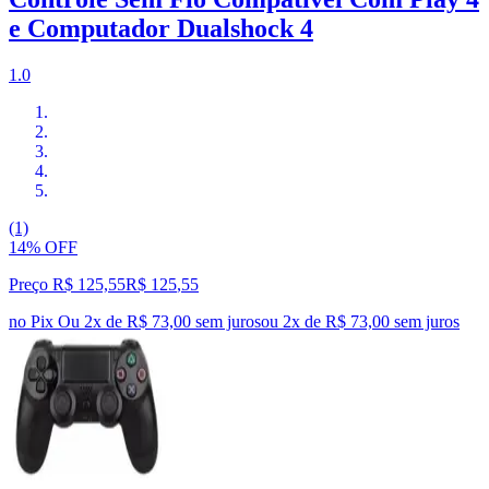
e Computador Dualshock 4
1.0
(1)
14% OFF
Preço R$ 125,55
R$
125
,
55
no Pix
Ou 2x de R$ 73,00 sem juros
ou
2
x de
R$ 73,00
sem juros