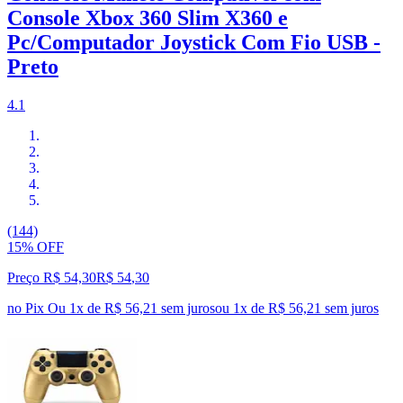
Console Xbox 360 Slim X360 e
Pc/Computador Joystick Com Fio USB -
Preto
4.1
(144)
15% OFF
Preço R$ 54,30
R$
54
,
30
no Pix
Ou 1x de R$ 56,21 sem juros
ou
1
x de
R$ 56,21
sem juros