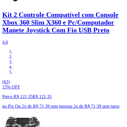
Kit 2 Controle Compatível com Console
Xbox 360 Slim X360 e Pc/Computador
Manete Joystick Com Fio USB Preto
4.0
(63)
15% OFF
Preço R$ 121,35
R$
121
,
35
no Pix
Ou 2x de R$ 71,39 sem juros
ou
2
x de
R$ 71,39
sem juros