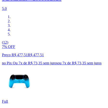
5.0
(12)
7% OFF
Preço R$ 477,51
R$
477
,
51
no Pix
Ou 7x de R$ 73,35 sem juros
ou
7
x de
R$ 73,35
sem juros
Full