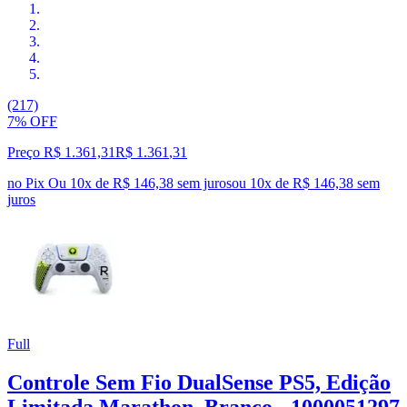
(217)
7% OFF
Preço R$ 1.361,31
R$
1.361
,
31
no Pix
Ou 10x de R$ 146,38 sem juros
ou
10
x de
R$ 146,38
sem
juros
Full
Controle Sem Fio DualSense PS5, Edição
Limitada Marathon, Branco - 1000051297