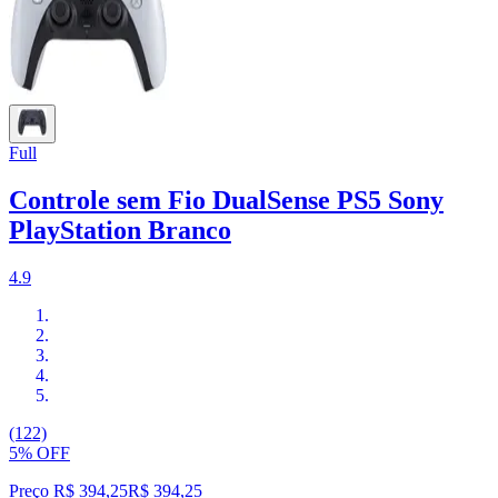
Full
Controle sem Fio DualSense PS5 Sony
PlayStation Branco
4.9
(122)
5% OFF
Preço R$ 394,25
R$
394
,
25