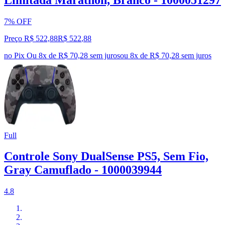
7% OFF
Preço R$ 522,88
R$
522
,
88
no Pix
Ou 8x de R$ 70,28 sem juros
ou
8
x de
R$ 70,28
sem juros
Full
Controle Sony DualSense PS5, Sem Fio,
Gray Camuflado - 1000039944
4.8