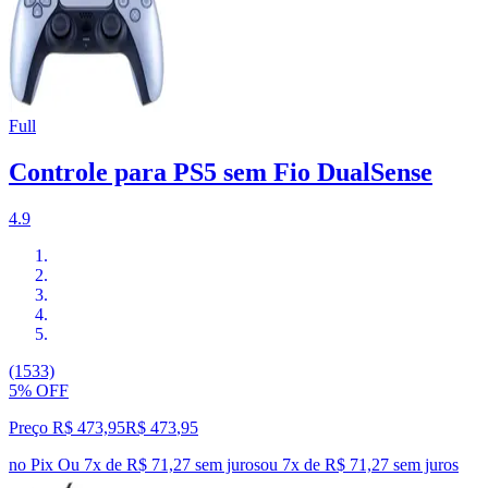
Full
Controle para PS5 sem Fio DualSense
4.9
(1533)
5% OFF
Preço R$ 473,95
R$
473
,
95
no Pix
Ou 7x de R$ 71,27 sem juros
ou
7
x de
R$ 71,27
sem juros