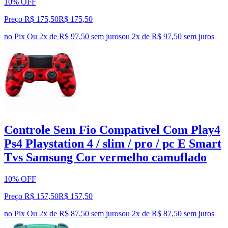
10% OFF
Preço R$ 175,50
R$
175
,
50
no Pix
Ou 2x de R$ 97,50 sem juros
ou
2
x de
R$ 97,50
sem juros
Controle Sem Fio Compatível Com Play4
Ps4 Playstation 4 / slim / pro / pc E Smart
Tvs Samsung Cor vermelho camuflado
10% OFF
Preço R$ 157,50
R$
157
,
50
no Pix
Ou 2x de R$ 87,50 sem juros
ou
2
x de
R$ 87,50
sem juros