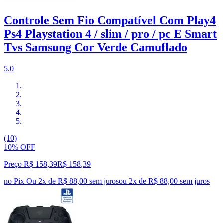
Controle Sem Fio Compatível Com Play4
Ps4 Playstation 4 / slim / pro / pc E Smart
Tvs Samsung Cor Verde Camuflado
5.0
(10)
10% OFF
Preço R$ 158,39
R$
158
,
39
no Pix
Ou 2x de R$ 88,00 sem juros
ou
2
x de
R$ 88,00
sem juros