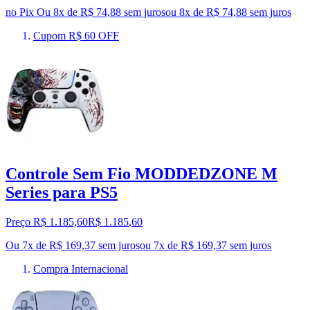
no Pix
Ou 8x de R$ 74,88 sem juros
ou
8
x de
R$ 74,88
sem juros
Cupom R$ 60 OFF
Controle Sem Fio MODDEDZONE M
Series para PS5
Preço R$ 1.185,60
R$
1.185
,
60
Ou 7x de R$ 169,37 sem juros
ou
7
x de
R$ 169,37
sem juros
Compra Internacional