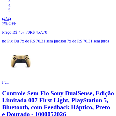
(434)
7% OFF
Preço R$ 457,70
R$
457
,
70
no Pix
Ou 7x de R$ 70,31 sem juros
ou
7
x de
R$ 70,31
sem juros
Full
Controle Sem Fio Sony DualSense, Edição
Limitada 007 First Light, PlayStation 5,
Bluetooth, com Feedback Háptico, Preto
e Dourado - 1000052026