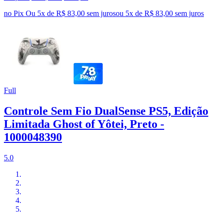
no Pix
Ou 5x de R$ 83,00 sem juros
ou
5
x de
R$ 83,00
sem juros
Full
Controle Sem Fio DualSense PS5, Edição
Limitada Ghost of Yôtei, Preto -
1000048390
5.0