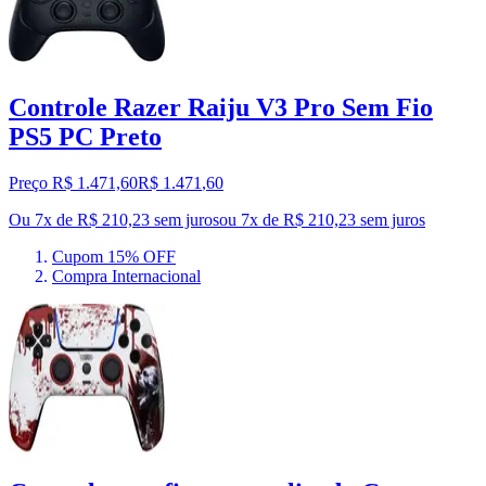
Controle Razer Raiju V3 Pro Sem Fio
PS5 PC Preto
Preço R$ 1.471,60
R$
1.471
,
60
Ou 7x de R$ 210,23 sem juros
ou
7
x de
R$ 210,23
sem juros
Cupom 15% OFF
Compra Internacional