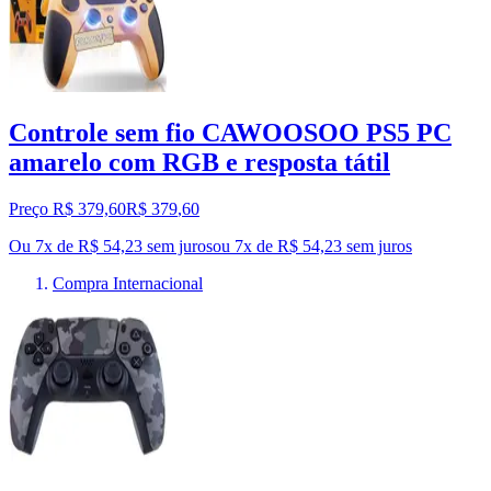
Controle sem fio CAWOOSOO PS5 PC
amarelo com RGB e resposta tátil
Preço R$ 379,60
R$
379
,
60
Ou 7x de R$ 54,23 sem juros
ou
7
x de
R$ 54,23
sem juros
Compra Internacional