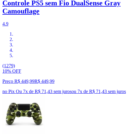
Controle PS5 sem Fio DualSense Gray
Camouflage
4.9
(1279)
10% OFF
Preço R$ 449,99
R$
449
,
99
no Pix
Ou 7x de R$ 71,43 sem juros
ou
7
x de
R$ 71,43
sem juros