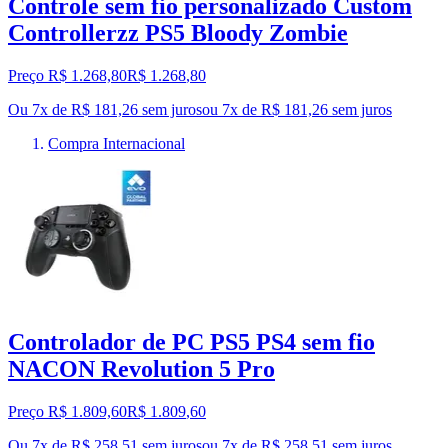
Controle sem fio personalizado Custom
Controllerzz PS5 Bloody Zombie
Preço R$ 1.268,80
R$
1.268
,
80
Ou 7x de R$ 181,26 sem juros
ou
7
x de
R$ 181,26
sem juros
Compra Internacional
Controlador de PC PS5 PS4 sem fio
NACON Revolution 5 Pro
Preço R$ 1.809,60
R$
1.809
,
60
Ou 7x de R$ 258,51 sem juros
ou
7
x de
R$ 258,51
sem juros