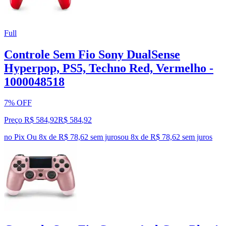
Full
Controle Sem Fio Sony DualSense
Hyperpop, PS5, Techno Red, Vermelho -
1000048518
7% OFF
Preço R$ 584,92
R$
584
,
92
no Pix
Ou 8x de R$ 78,62 sem juros
ou
8
x de
R$ 78,62
sem juros