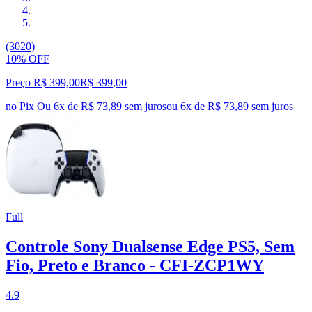
(3020)
10% OFF
Preço R$ 399,00
R$
399
,
00
no Pix
Ou 6x de R$ 73,89 sem juros
ou
6
x de
R$ 73,89
sem juros
Full
Controle Sony Dualsense Edge PS5, Sem
Fio, Preto e Branco - CFI-ZCP1WY
4.9