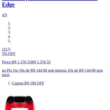
Edge
4.9
(217)
5% OFF
Preço R$ 1.376,55
R$
1.376
,
55
no Pix
Ou 10x de R$ 144,90 sem juros
ou
10
x de
R$ 144,90
sem
juros
Cupom R$ 100 OFF