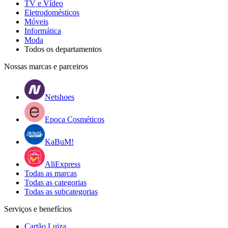
TV e Vídeo
Eletrodomésticos
Móveis
Informática
Moda
Todos os departamentos
Nossas marcas e parceiros
Netshoes
Epoca Cosméticos
KaBuM!
AliExpress
Todas as marcas
Todas as categorias
Todas as subcategorias
Serviços e benefícios
Cartão Luiza