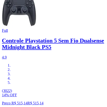
Full
Controle Playstation 5 Sem Fio Dualsense
Midnight Black PS5
4.9
(3022)
14% OFF
Preço R$ 515,14
R$
515
,
14