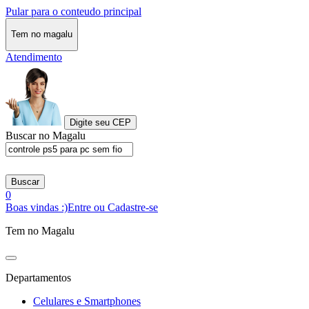
Pular para o conteudo principal
Tem no magalu
Atendimento
Digite seu CEP
Buscar no Magalu
Buscar
0
Boas vindas :)
Entre ou Cadastre-se
Tem no Magalu
Departamentos
Celulares e Smartphones