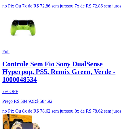
no Pix
Ou 7x de R$ 72,86 sem juros
ou
7
x de
R$ 72,86
sem juros
Full
Controle Sem Fio Sony DualSense
Hyperpop, PS5, Remix Green, Verde -
1000048534
7% OFF
Preço R$ 584,92
R$
584
,
92
no Pix
Ou 8x de R$ 78,62 sem juros
ou
8
x de
R$ 78,62
sem juros