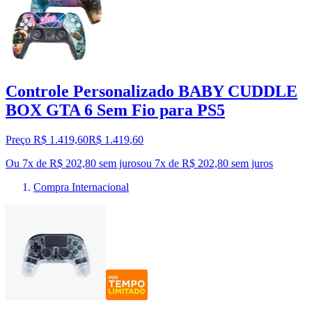
Controle Personalizado BABY CUDDLE
BOX GTA 6 Sem Fio para PS5
Preço R$ 1.419,60
R$
1.419
,
60
Ou 7x de R$ 202,80 sem juros
ou
7
x de
R$ 202,80
sem juros
Compra Internacional