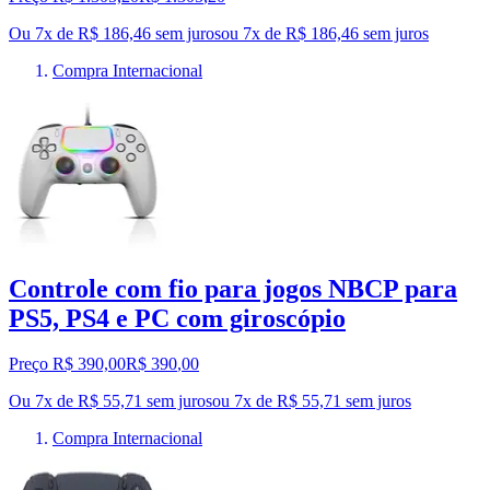
Ou 7x de R$ 186,46 sem juros
ou
7
x de
R$ 186,46
sem juros
Compra Internacional
Controle com fio para jogos NBCP para
PS5, PS4 e PC com giroscópio
Preço R$ 390,00
R$
390
,
00
Ou 7x de R$ 55,71 sem juros
ou
7
x de
R$ 55,71
sem juros
Compra Internacional