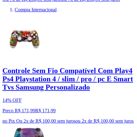
Compra Internacional
Controle Sem Fio Compatível Com Play4
Ps4 Playstation 4 / slim / pro / pc E Smart
Tvs Samsung Personalizado
14% OFF
Preço R$ 171,99
R$
171
,
99
no Pix
Ou 2x de R$ 100,00 sem juros
ou
2
x de
R$ 100,00
sem juros