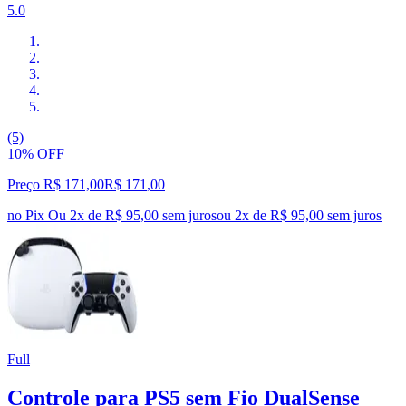
5.0
(5)
10% OFF
Preço R$ 171,00
R$
171
,
00
no Pix
Ou 2x de R$ 95,00 sem juros
ou
2
x de
R$ 95,00
sem juros
Full
Controle para PS5 sem Fio DualSense