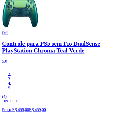
Full
Controle para PS5 sem Fio DualSense
PlayStation Chroma Teal Verde
5.0
(4)
10% OFF
Preço R$ 459,00
R$
459
,
00