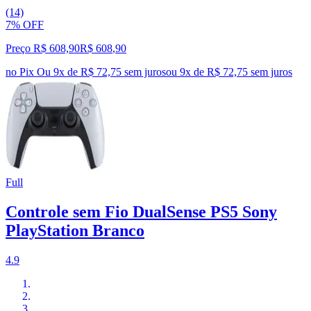
(14)
7% OFF
Preço R$ 608,90
R$
608
,
90
no Pix
Ou 9x de R$ 72,75 sem juros
ou
9
x de
R$ 72,75
sem juros
Full
Controle sem Fio DualSense PS5 Sony
PlayStation Branco
4.9