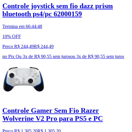
Controle joystick sem fio dazz prism
bluetooth ps4/pc 62000159
Termina em
66:44:47
10% OFF
Preço R$ 244,49
R$
244
,
49
no Pix
Ou 3x de R$ 90,55 sem juros
ou
3
x de
R$ 90,55
sem juros
Controle Gamer Sem Fio Razer
Wolverine V2 Pro para PS5 e PC
Preço R$ 1.305,20
R$
1.305
,
20