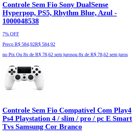
Controle Sem Fio Sony DualSense
Hyperpop, PS5, Rhythm Blue, Azul -
1000048538
7% OFF
Preço R$ 584,92
R$
584
,
92
no Pix
Ou 8x de R$ 78,62 sem juros
ou
8
x de
R$ 78,62
sem juros
Controle Sem Fio Compatível Com Play4
Ps4 Playstation 4 / slim / pro / pc E Smart
Tvs Samsung Cor Branco