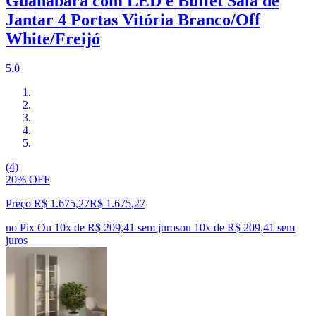
Guanabara com LED e Buffet Sala de
Jantar 4 Portas Vitória Branco/Off
White/Freijó
5.0
(4)
20% OFF
Preço R$ 1.675,27
R$
1.675
,
27
no Pix
Ou 10x de R$ 209,41 sem juros
ou
10
x de
R$ 209,41
sem
juros