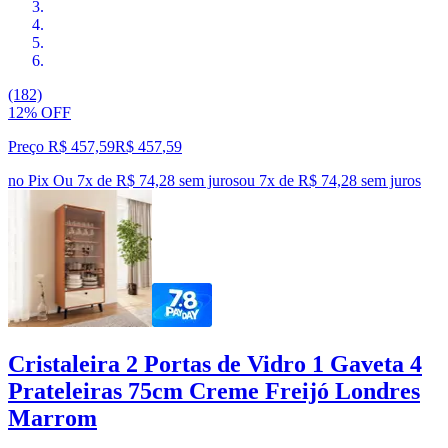
(182)
12% OFF
Preço R$ 457,59
R$
457
,
59
no Pix
Ou 7x de R$ 74,28 sem juros
ou
7
x de
R$ 74,28
sem juros
Cristaleira 2 Portas de Vidro 1 Gaveta 4
Prateleiras 75cm Creme Freijó Londres
Marrom