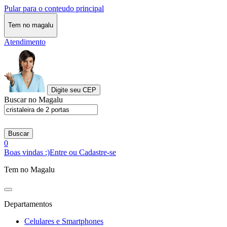
Pular para o conteudo principal
Tem no magalu
Atendimento
Digite seu CEP
Buscar no Magalu
Buscar
0
Boas vindas :)
Entre ou Cadastre-se
Tem no Magalu
Departamentos
Celulares e Smartphones