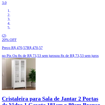
3.0
(2)
20% OFF
Preço R$ 470,57
R$
470
,
57
no Pix
Ou 8x de R$ 73,53 sem juros
ou
8
x de
R$ 73,53
sem juros
Cristaleira para Sala de Jantar 2 Portas