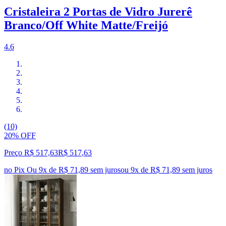
Cristaleira 2 Portas de Vidro Jurerê
Branco/Off White Matte/Freijó
4.6
(10)
20% OFF
Preço R$ 517,63
R$
517
,
63
no Pix
Ou 9x de R$ 71,89 sem juros
ou
9
x de
R$ 71,89
sem juros