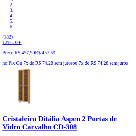
(182)
12% OFF
Preço R$ 457,59
R$
457
,
59
no Pix
Ou 7x de R$ 74,28 sem juros
ou
7
x de
R$ 74,28
sem juros
Cristaleira Ditália Aspen 2 Portas de
Vidro Carvalho CD-308