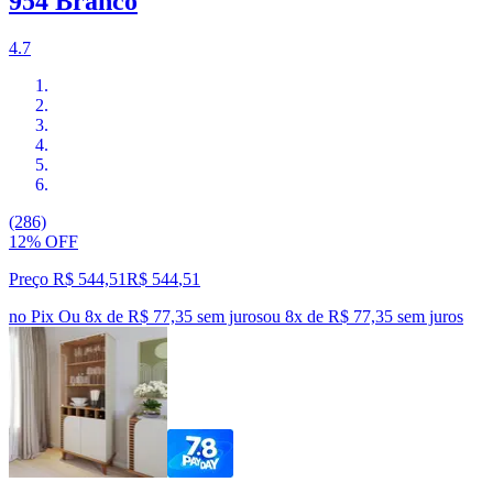
954 Branco
4.7
(286)
12% OFF
Preço R$ 544,51
R$
544
,
51
no Pix
Ou 8x de R$ 77,35 sem juros
ou
8
x de
R$ 77,35
sem juros