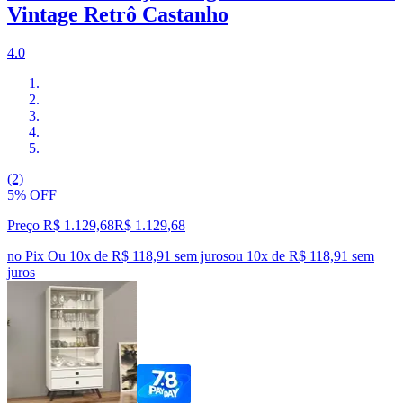
Vintage Retrô Castanho
4.0
(2)
5% OFF
Preço R$ 1.129,68
R$
1.129
,
68
no Pix
Ou 10x de R$ 118,91 sem juros
ou
10
x de
R$ 118,91
sem
juros