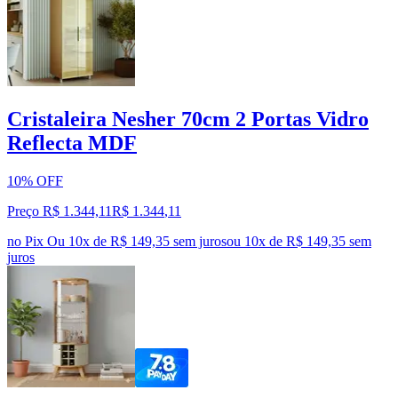
Cristaleira Nesher 70cm 2 Portas Vidro
Reflecta MDF
10% OFF
Preço R$ 1.344,11
R$
1.344
,
11
no Pix
Ou 10x de R$ 149,35 sem juros
ou
10
x de
R$ 149,35
sem
juros