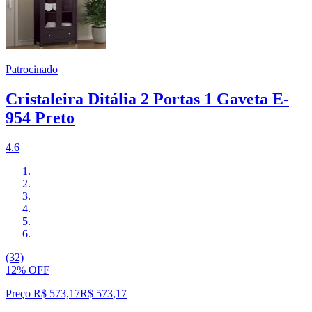
Patrocinado
Cristaleira Ditália 2 Portas 1 Gaveta E-
954 Preto
4.6
(32)
12% OFF
Preço R$ 573,17
R$
573
,
17