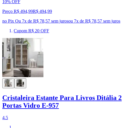
10% OFF
Preço R$ 494,99
R$
494
,
99
no Pix
Ou 7x de R$ 78,57 sem juros
ou
7
x de
R$ 78,57
sem juros
Cupom R$ 20 OFF
Cristaleira Estante Para Livros Ditália 2
Portas Vidro E-957
4.5