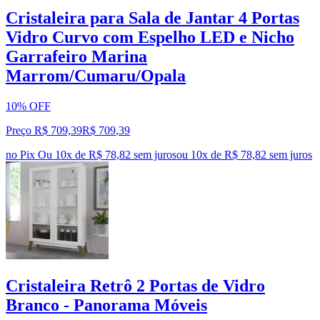
Cristaleira para Sala de Jantar 4 Portas
Vidro Curvo com Espelho LED e Nicho
Garrafeiro Marina
Marrom/Cumaru/Opala
10% OFF
Preço R$ 709,39
R$
709
,
39
no Pix
Ou 10x de R$ 78,82 sem juros
ou
10
x de
R$ 78,82
sem juros
Cristaleira Retrô 2 Portas de Vidro
Branco - Panorama Móveis