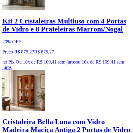
Kit 2 Cristaleiras Multiuso com 4 Portas
de Vidro e 8 Prateleiras Marrom/Nogal
20% OFF
Preço R$ 875,27
R$
875
,
27
no Pix
Ou 10x de R$ 109,41 sem juros
ou
10
x de
R$ 109,41
sem
juros
Cristaleira Bella Luna com Vidro
Madeira Maciça Antiga 2 Portas de Vidro