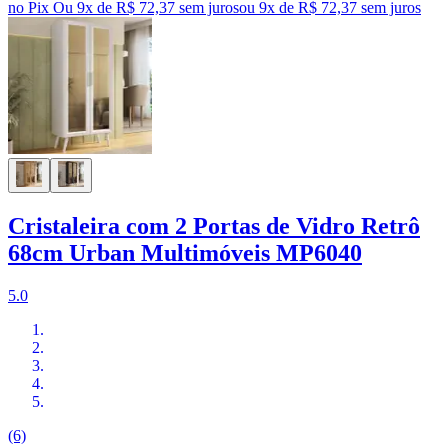
no Pix
Ou 9x de R$ 72,37 sem juros
ou
9
x de
R$ 72,37
sem juros
Cristaleira com 2 Portas de Vidro Retrô
68cm Urban Multimóveis MP6040
5.0
(6)