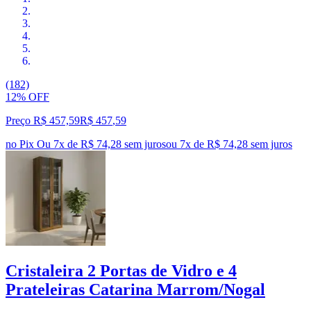
(182)
12% OFF
Preço R$ 457,59
R$
457
,
59
no Pix
Ou 7x de R$ 74,28 sem juros
ou
7
x de
R$ 74,28
sem juros
Cristaleira 2 Portas de Vidro e 4
Prateleiras Catarina Marrom/Nogal