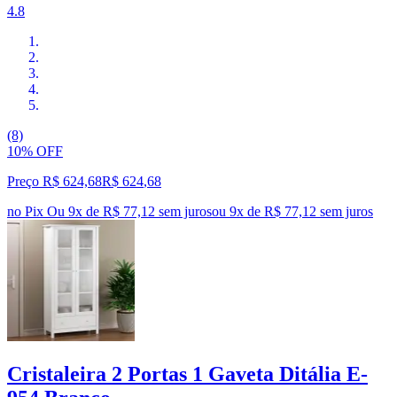
4.8
(8)
10% OFF
Preço R$ 624,68
R$
624
,
68
no Pix
Ou 9x de R$ 77,12 sem juros
ou
9
x de
R$ 77,12
sem juros
Cristaleira 2 Portas 1 Gaveta Ditália E-