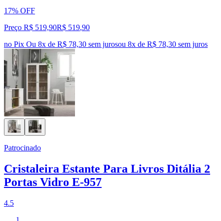
17% OFF
Preço R$ 519,90
R$
519
,
90
no Pix
Ou 8x de R$ 78,30 sem juros
ou
8
x de
R$ 78,30
sem juros
Patrocinado
Cristaleira Estante Para Livros Ditália 2
Portas Vidro E-957
4.5