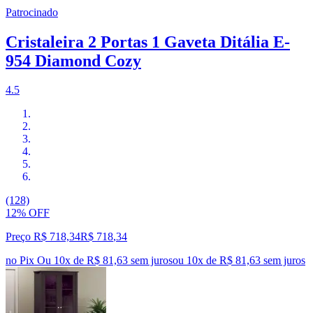
Patrocinado
Cristaleira 2 Portas 1 Gaveta Ditália E-
954 Diamond Cozy
4.5
(128)
12% OFF
Preço R$ 718,34
R$
718
,
34
no Pix
Ou 10x de R$ 81,63 sem juros
ou
10
x de
R$ 81,63
sem juros