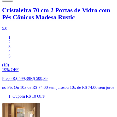
Cristaleira 70 cm 2 Portas de Vidro com
Pés Cônicos Madesa Rustic
5.0
(10)
19% OFF
Preço R$ 599,39
R$
599
,
39
no Pix
Ou 10x de R$ 74,00 sem juros
ou
10
x de
R$ 74,00
sem juros
Cupom R$ 10 OFF