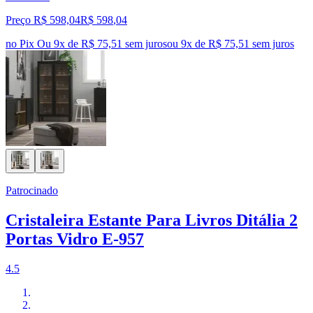
Preço R$ 598,04
R$
598
,
04
no Pix
Ou 9x de R$ 75,51 sem juros
ou
9
x de
R$ 75,51
sem juros
Patrocinado
Cristaleira Estante Para Livros Ditália 2
Portas Vidro E-957
4.5