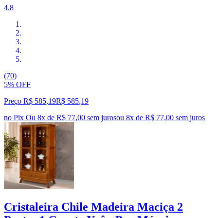
4.8
(70)
5% OFF
Preço R$ 585,19
R$
585
,
19
no Pix
Ou 8x de R$ 77,00 sem juros
ou
8
x de
R$ 77,00
sem juros
Cristaleira Chile Madeira Maciça 2