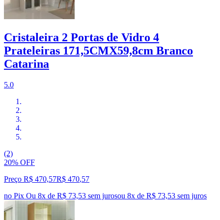
Cristaleira 2 Portas de Vidro 4
Prateleiras 171,5CMX59,8cm Branco
Catarina
5.0
(2)
20% OFF
Preço R$ 470,57
R$
470
,
57
no Pix
Ou 8x de R$ 73,53 sem juros
ou
8
x de
R$ 73,53
sem juros