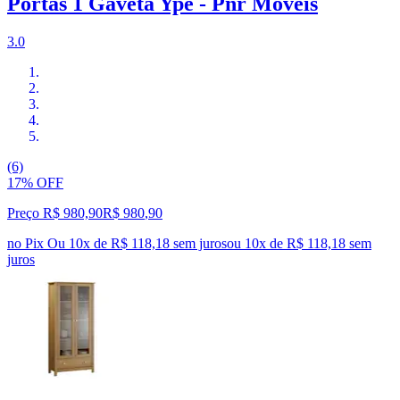
Portas 1 Gaveta Ypê - Pnr Móveis
3.0
(6)
17% OFF
Preço R$ 980,90
R$
980
,
90
no Pix
Ou 10x de R$ 118,18 sem juros
ou
10
x de
R$ 118,18
sem
juros