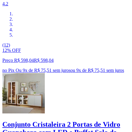
4.2
(12)
12% OFF
Preço R$ 598,04
R$
598
,
04
no Pix
Ou 9x de R$ 75,51 sem juros
ou
9
x de
R$ 75,51
sem juros
Conjunto Cristaleira 2 Portas de Vidro