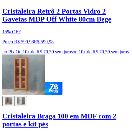
Cristaleira Retrô 2 Portas Vidro 2
Gavetas MDP Off White 80cm Bege
15% OFF
Preço R$ 599,98
R$
599
,
98
no Pix
Ou 10x de R$ 70,59 sem juros
ou
10
x de
R$ 70,59
sem juros
Cristaleira Braga 100 em MDF com 2
portas e kit pés