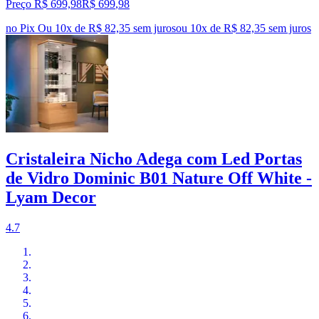
Preço R$ 699,98
R$
699
,
98
no Pix
Ou 10x de R$ 82,35 sem juros
ou
10
x de
R$ 82,35
sem juros
Cristaleira Nicho Adega com Led Portas
de Vidro Dominic B01 Nature Off White -
Lyam Decor
4.7