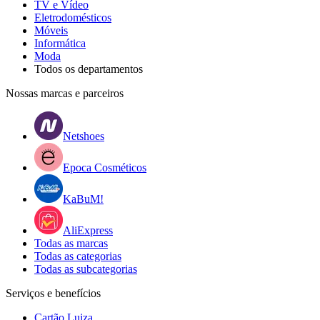
TV e Vídeo
Eletrodomésticos
Móveis
Informática
Moda
Todos os departamentos
Nossas marcas e parceiros
Netshoes
Epoca Cosméticos
KaBuM!
AliExpress
Todas as marcas
Todas as categorias
Todas as subcategorias
Serviços e benefícios
Cartão Luiza