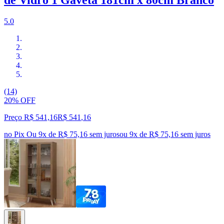
de Vidro 1 Gaveta 181cm x 80cm Branco
5.0
(14)
20% OFF
Preço R$ 541,16
R$
541
,
16
no Pix
Ou 9x de R$ 75,16 sem juros
ou
9
x de
R$ 75,16
sem juros