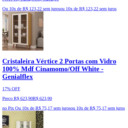
Ou 10x de R$ 123,22 sem juros
ou
10
x de
R$ 123,22
sem juros
Cristaleira Vértice 2 Portas com Vidro
100% Mdf Cinamomo/Off White -
Genialflex
17% OFF
Preço R$ 623,90
R$
623
,
90
no Pix
Ou 10x de R$ 75,17 sem juros
ou
10
x de
R$ 75,17
sem juros