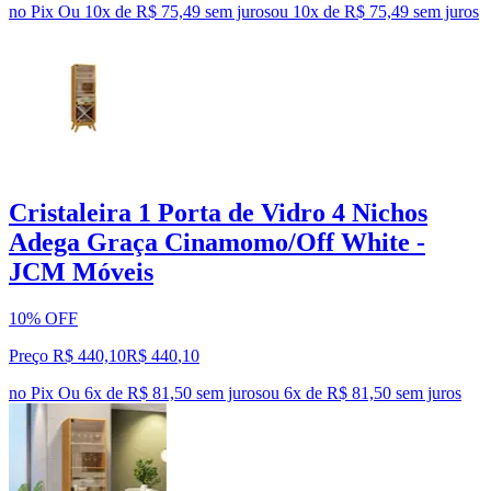
no Pix
Ou 10x de R$ 75,49 sem juros
ou
10
x de
R$ 75,49
sem juros
Cristaleira 1 Porta de Vidro 4 Nichos
Adega Graça Cinamomo/Off White -
JCM Móveis
10% OFF
Preço R$ 440,10
R$
440
,
10
no Pix
Ou 6x de R$ 81,50 sem juros
ou
6
x de
R$ 81,50
sem juros