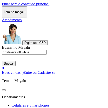
Pular para o conteudo principal
Tem no magalu
Atendimento
Digite seu CEP
Buscar no Magalu
Buscar
0
Boas vindas :)
Entre ou Cadastre-se
Tem no Magalu
Departamentos
Celulares e Smartphones