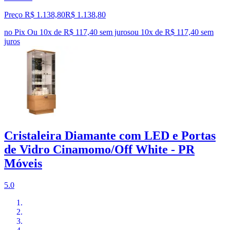
Preço R$ 1.138,80
R$
1.138
,
80
no Pix
Ou 10x de R$ 117,40 sem juros
ou
10
x de
R$ 117,40
sem
juros
Cristaleira Diamante com LED e Portas
de Vidro Cinamomo/Off White - PR
Móveis
5.0