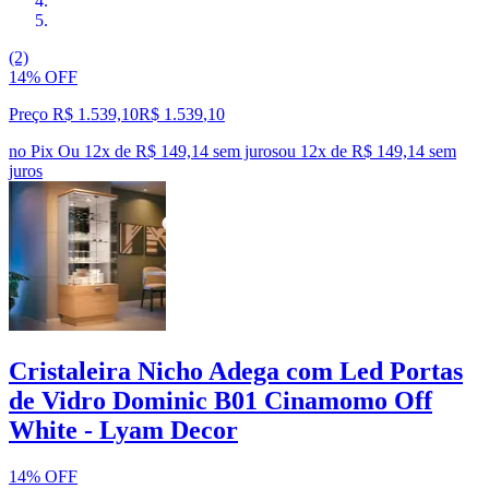
(2)
14% OFF
Preço R$ 1.539,10
R$
1.539
,
10
no Pix
Ou 12x de R$ 149,14 sem juros
ou
12
x de
R$ 149,14
sem
juros
Cristaleira Nicho Adega com Led Portas
de Vidro Dominic B01 Cinamomo Off
White - Lyam Decor
14% OFF