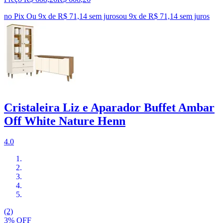
no Pix
Ou 9x de R$ 71,14 sem juros
ou
9
x de
R$ 71,14
sem juros
Cristaleira Liz e Aparador Buffet Ambar
Off White Nature Henn
4.0
(2)
3% OFF