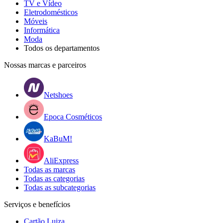
TV e Vídeo
Eletrodomésticos
Móveis
Informática
Moda
Todos os departamentos
Nossas marcas e parceiros
Netshoes
Epoca Cosméticos
KaBuM!
AliExpress
Todas as marcas
Todas as categorias
Todas as subcategorias
Serviços e benefícios
Cartão Luiza