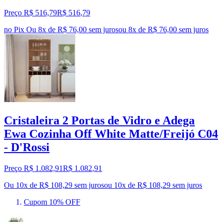
Preço R$ 516,79
R$
516
,
79
no Pix
Ou 8x de R$ 76,00 sem juros
ou
8
x de
R$ 76,00
sem juros
Cristaleira 2 Portas de Vidro e Adega
Ewa Cozinha Off White Matte/Freijó C04
- D'Rossi
Preço R$ 1.082,91
R$
1.082
,
91
Ou 10x de R$ 108,29 sem juros
ou
10
x de
R$ 108,29
sem juros
Cupom 10% OFF