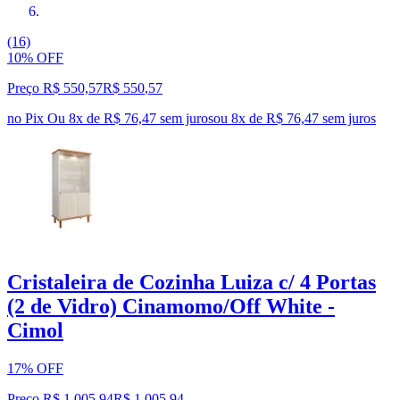
(16)
10% OFF
Preço R$ 550,57
R$
550
,
57
no Pix
Ou 8x de R$ 76,47 sem juros
ou
8
x de
R$ 76,47
sem juros
Cristaleira de Cozinha Luiza c/ 4 Portas
(2 de Vidro) Cinamomo/Off White -
Cimol
17% OFF
Preço R$ 1.005,94
R$
1.005
,
94