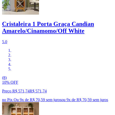
Cristaleira 1 Porta Graça Candian
Amarelo/Cinamomo/Off White
5.0
(8)
10% OFF
Preço R$ 571,74
R$
571
,
74
no Pix
Ou 9x de R$ 70,59 sem juros
ou
9
x de
R$ 70,59
sem juros