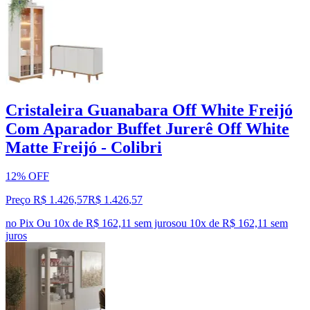
Cristaleira Guanabara Off White Freijó
Com Aparador Buffet Jurerê Off White
Matte Freijó - Colibri
12% OFF
Preço R$ 1.426,57
R$
1.426
,
57
no Pix
Ou 10x de R$ 162,11 sem juros
ou
10
x de
R$ 162,11
sem
juros