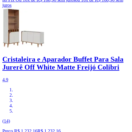
juros
Cristaleira e Aparador Buffet Para Sala
Jurerê Off White Matte Freijó Colibri
4.9
(14)
Preço R$ 1.232,16
R$
1.232
,
16