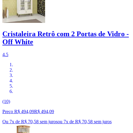
Cristaleira Retrô com 2 Portas de Vidro -
Off White
4.5
(10)
Preço R$ 494,09
R$
494
,
09
Ou 7x de R$ 70,58 sem juros
ou
7
x de
R$ 70,58
sem juros