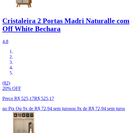
Cristaleira 2 Portas Madri Naturalle com
Off White Bechara
4.8
(82)
20% OFF
Preço R$ 525,17
R$
525
,
17
no Pix
Ou 9x de R$ 72,94 sem juros
ou
9
x de
R$ 72,94
sem juros