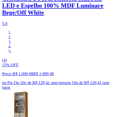
LED e Espelho 100% MDF Luminare
Bege/Off White
5.0
(4)
15% OFF
Preço R$ 1.099,98
R$
1.099
,
98
no Pix
Ou 10x de R$ 129,41 sem juros
ou
10
x de
R$ 129,41
sem
juros