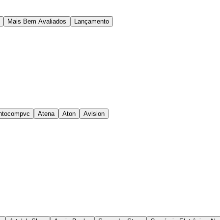
Mais Bem Avaliados
Lançamento
ntocompvc
Atena
Aton
Avision