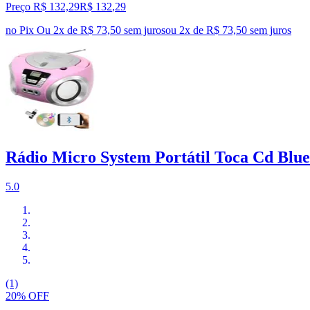
Preço R$ 132,29
R$
132
,
29
no Pix
Ou 2x de R$ 73,50 sem juros
ou
2
x de
R$ 73,50
sem juros
Rádio Micro System Portátil Toca Cd Blue
5.0
(1)
20% OFF