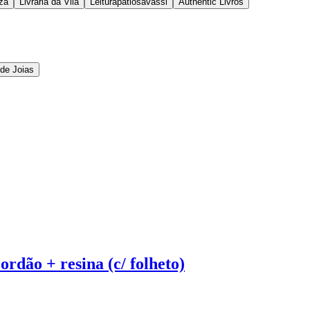
za
Livraria da Vila
Leiturapatiosavassi
Authentic Livros
 de Joias
rdão + resina (c/ folheto)