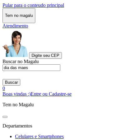
Pular para o conteudo principal
Tem no magalu
Atendimento
Digite seu CEP
Buscar no Magalu
Buscar
0
Boas vindas :)
Entre ou Cadastre-se
Tem no Magalu
Departamentos
Celulares e Smartphones