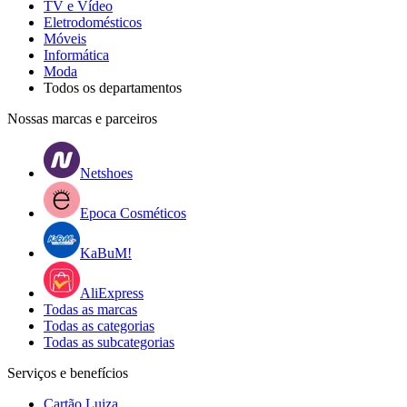
TV e Vídeo
Eletrodomésticos
Móveis
Informática
Moda
Todos os departamentos
Nossas marcas e parceiros
Netshoes
Epoca Cosméticos
KaBuM!
AliExpress
Todas as marcas
Todas as categorias
Todas as subcategorias
Serviços e benefícios
Cartão Luiza