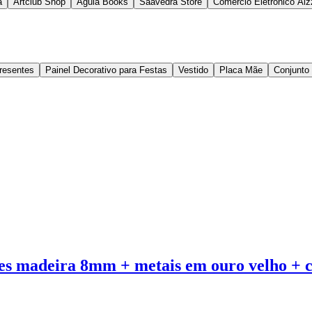
a
Artclub Shop
Aguia Books
Saavedra Store
Comércio Eletrônico Alz
Presentes
Painel Decorativo para Festas
Vestido
Placa Mãe
Conjunto
ães madeira 8mm + metais em ouro velho + co