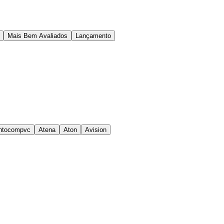
Mais Bem Avaliados
Lançamento
ntocompvc
Atena
Aton
Avision