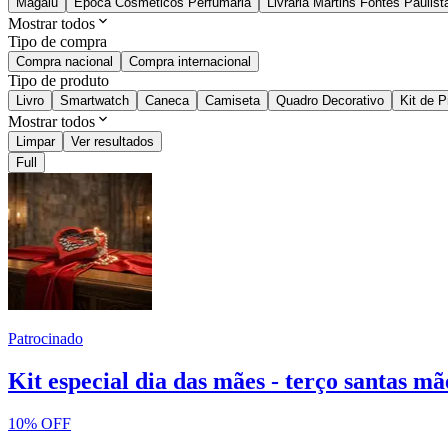
Magalu
Época Cosméticos Perfumaria
Livraria Martins Fontes Paulist
Mostrar todos
Tipo de compra
Compra nacional
Compra internacional
Tipo de produto
Livro
Smartwatch
Caneca
Camiseta
Quadro Decorativo
Kit de 
Mostrar todos
Limpar
Ver resultados
Full
Patrocinado
Kit especial dia das mães - terço santas m
10% OFF