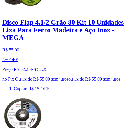
Disco Flap 4.1/2 Grão 80 Kit 10 Unidades
Lixa Para Ferro Madeira e Aço Inox -
MEGA
R$ 55,00
5% OFF
Preço R$ 52,25
R$
52
,
25
no Pix
Ou 1x de R$ 55,00 sem juros
ou
1
x de
R$ 55,00
sem juros
Cupom R$ 15 OFF