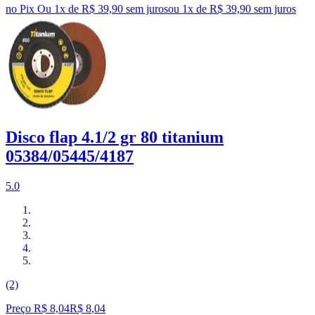
no Pix
Ou 1x de R$ 39,90 sem juros
ou
1
x de
R$ 39,90
sem juros
Disco flap 4.1/2 gr 80 titanium
05384/05445/4187
5.0
(2)
Preço R$ 8,04
R$
8
,
04