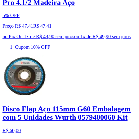
Pro 4.1/2 Madeira Aço
5% OFF
Preço R$ 47,41
R$
47
,
41
no Pix
Ou 1x de R$ 49,90 sem juros
ou
1
x de
R$ 49,90
sem juros
Cupom 10% OFF
Disco Flap Aço 115mm G60 Embalagem
com 5 Unidades Wurth 0579400060 Kit
R$ 60,00