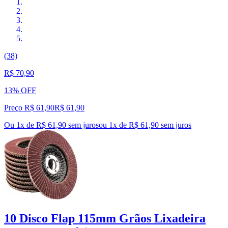
(38)
R$ 70,90
13% OFF
Preço R$ 61,90
R$
61
,
90
Ou 1x de R$ 61,90 sem juros
ou
1
x de
R$ 61,90
sem juros
10 Disco Flap 115mm Grãos Lixadeira