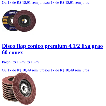
Ou 1x de R$ 18,91 sem juros
ou
1
x de
R$ 18,91
sem juros
Disco flap conico premium 4.1/2 lixa grao
60 conex
Preço R$ 18,49
R$
18
,
49
Ou 1x de R$ 18,49 sem juros
ou
1
x de
R$ 18,49
sem juros