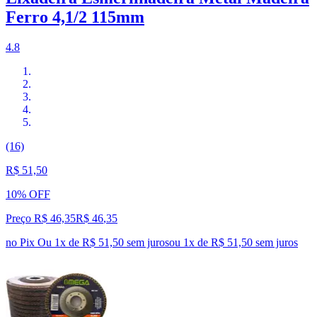
Ferro 4,1/2 115mm
4.8
(16)
R$ 51,50
10% OFF
Preço R$ 46,35
R$
46
,
35
no Pix
Ou 1x de R$ 51,50 sem juros
ou
1
x de
R$ 51,50
sem juros