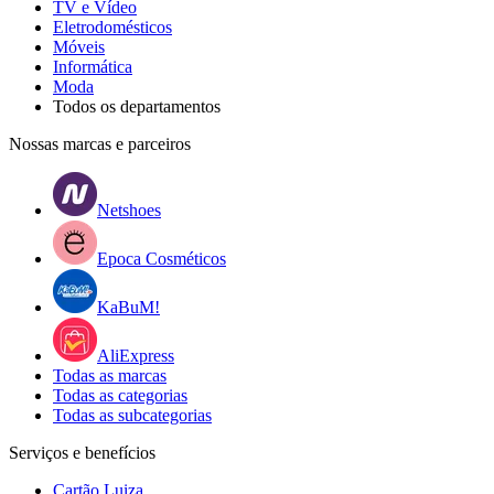
TV e Vídeo
Eletrodomésticos
Móveis
Informática
Moda
Todos os departamentos
Nossas marcas e parceiros
Netshoes
Epoca Cosméticos
KaBuM!
AliExpress
Todas as marcas
Todas as categorias
Todas as subcategorias
Serviços e benefícios
Cartão Luiza