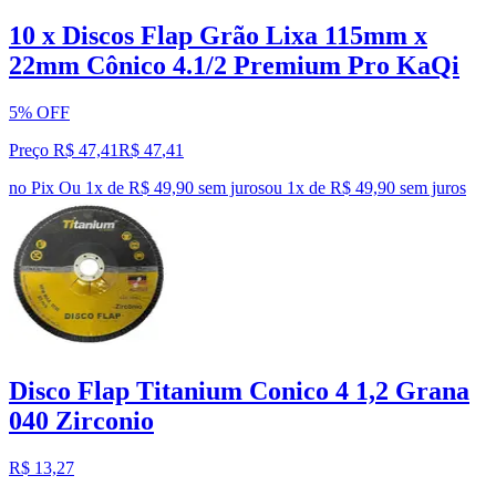
10 x Discos Flap Grão Lixa 115mm x
22mm Cônico 4.1/2 Premium Pro KaQi
5% OFF
Preço R$ 47,41
R$
47
,
41
no Pix
Ou 1x de R$ 49,90 sem juros
ou
1
x de
R$ 49,90
sem juros
Disco Flap Titanium Conico 4 1,2 Grana
040 Zirconio
R$ 13,27