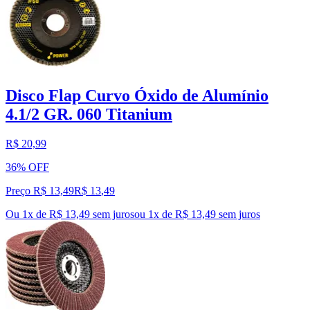
Disco Flap Curvo Óxido de Alumínio
4.1/2 GR. 060 Titanium
R$ 20,99
36% OFF
Preço R$ 13,49
R$
13
,
49
Ou 1x de R$ 13,49 sem juros
ou
1
x de
R$ 13,49
sem juros