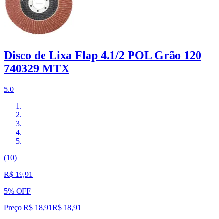
Disco de Lixa Flap 4.1/2 POL Grão 120
740329 MTX
5.0
(10)
R$ 19,91
5% OFF
Preço R$ 18,91
R$
18
,
91