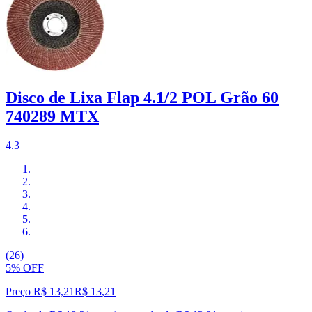
Disco de Lixa Flap 4.1/2 POL Grão 60
740289 MTX
4.3
(26)
5% OFF
Preço R$ 13,21
R$
13
,
21