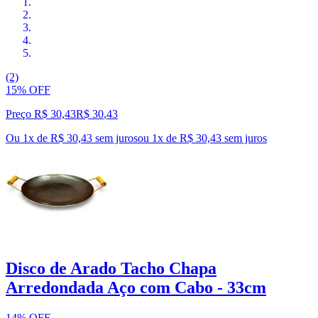
(2)
15% OFF
Preço R$ 30,43
R$
30
,
43
Ou 1x de R$ 30,43 sem juros
ou
1
x de
R$ 30,43
sem juros
Disco de Arado Tacho Chapa
Arredondada Aço com Cabo - 33cm
14% OFF