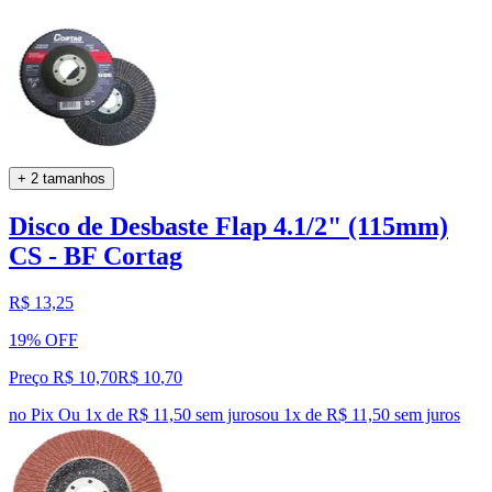
+ 2 tamanhos
Disco de Desbaste Flap 4.1/2" (115mm)
CS - BF Cortag
R$ 13,25
19% OFF
Preço R$ 10,70
R$
10
,
70
no Pix
Ou 1x de R$ 11,50 sem juros
ou
1
x de
R$ 11,50
sem juros