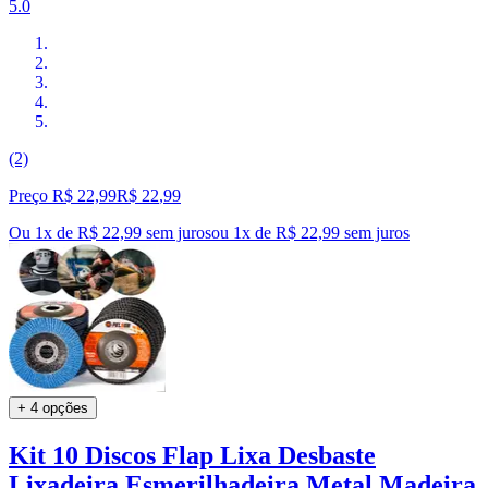
5.0
(2)
Preço R$ 22,99
R$
22
,
99
Ou 1x de R$ 22,99 sem juros
ou
1
x de
R$ 22,99
sem juros
+ 4 opções
Kit 10 Discos Flap Lixa Desbaste
Lixadeira Esmerilhadeira Metal Madeira