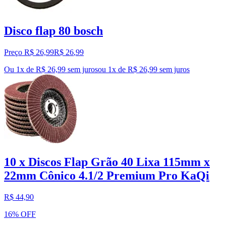
Disco flap 80 bosch
Preço R$ 26,99
R$
26
,
99
Ou 1x de R$ 26,99 sem juros
ou
1
x de
R$ 26,99
sem juros
10 x Discos Flap Grão 40 Lixa 115mm x
22mm Cônico 4.1/2 Premium Pro KaQi
R$ 44,90
16% OFF