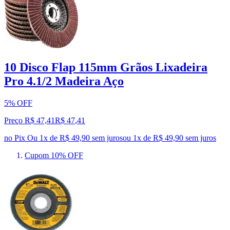
10 Disco Flap 115mm Grãos Lixadeira
Pro 4.1/2 Madeira Aço
5% OFF
Preço R$ 47,41
R$
47
,
41
no Pix
Ou 1x de R$ 49,90 sem juros
ou
1
x de
R$ 49,90
sem juros
Cupom 10% OFF