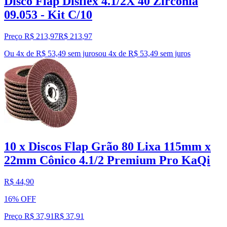
Disco Flap Disflex 4.1/2X 40 Zirconia
09.053 - Kit C/10
Preço R$ 213,97
R$
213
,
97
Ou 4x de R$ 53,49 sem juros
ou
4
x de
R$ 53,49
sem juros
10 x Discos Flap Grão 80 Lixa 115mm x
22mm Cônico 4.1/2 Premium Pro KaQi
R$ 44,90
16% OFF
Preço R$ 37,91
R$
37
,
91