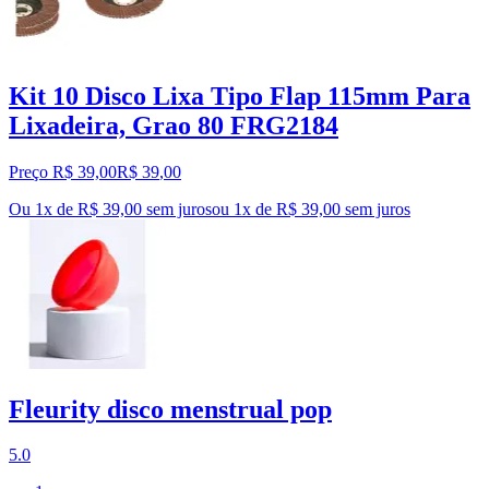
Kit 10 Disco Lixa Tipo Flap 115mm Para
Lixadeira, Grao 80 FRG2184
Preço R$ 39,00
R$
39
,
00
Ou 1x de R$ 39,00 sem juros
ou
1
x de
R$ 39,00
sem juros
Fleurity disco menstrual pop
5.0