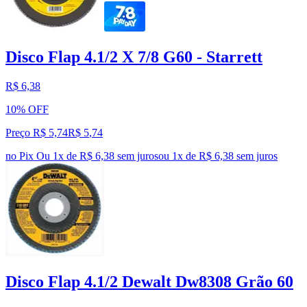
Disco Flap 4.1/2 X 7/8 G60 - Starrett
R$ 6,38
10% OFF
Preço R$ 5,74
R$
5
,
74
no Pix
Ou 1x de R$ 6,38 sem juros
ou
1
x de
R$ 6,38
sem juros
Disco Flap 4.1/2 Dewalt Dw8308 Grão 60