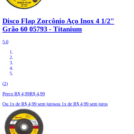
Disco Flap Zorcônio Aço Inox 4 1/2"
Grão 60 05793 - Titanium
5.0
(2)
Preço R$ 4,99
R$
4
,
99
Ou 1x de R$ 4,99 sem juros
ou
1
x de
R$ 4,99
sem juros