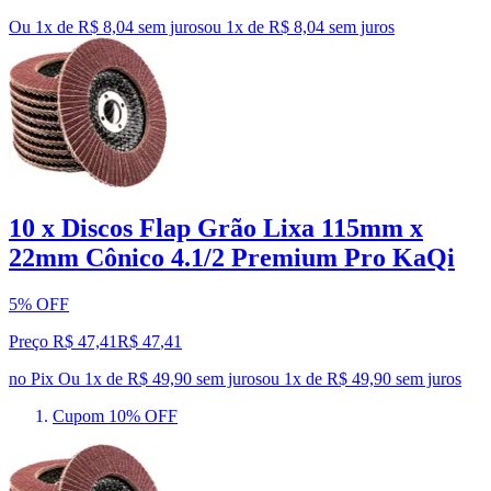
Ou 1x de R$ 8,04 sem juros
ou
1
x de
R$ 8,04
sem juros
10 x Discos Flap Grão Lixa 115mm x
22mm Cônico 4.1/2 Premium Pro KaQi
5% OFF
Preço R$ 47,41
R$
47
,
41
no Pix
Ou 1x de R$ 49,90 sem juros
ou
1
x de
R$ 49,90
sem juros
Cupom 10% OFF