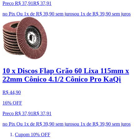
Preço R$ 37,91
R$
37
,
91
no Pix
Ou 1x de R$ 39,90 sem juros
ou
1
x de
R$ 39,90
sem juros
10 x Discos Flap Grão 60 Lixa 115mm x
22mm Cônico 4.1/2 Cônico Pro KaQi
R$ 44,90
16% OFF
Preço R$ 37,91
R$
37
,
91
no Pix
Ou 1x de R$ 39,90 sem juros
ou
1
x de
R$ 39,90
sem juros
Cupom 10% OFF