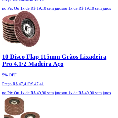
no Pix
Ou 1x de R$ 19,10 sem juros
ou
1
x de
R$ 19,10
sem juros
10 Disco Flap 115mm Grãos Lixadeira
Pro 4.1/2 Madeira Aço
5% OFF
Preço R$ 47,41
R$
47
,
41
no Pix
Ou 1x de R$ 49,90 sem juros
ou
1
x de
R$ 49,90
sem juros