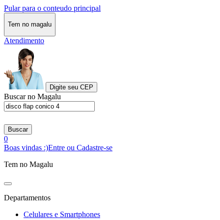
Pular para o conteudo principal
Tem no magalu
Atendimento
Digite seu CEP
Buscar no Magalu
Buscar
0
Boas vindas :)
Entre ou Cadastre-se
Tem no Magalu
Departamentos
Celulares e Smartphones