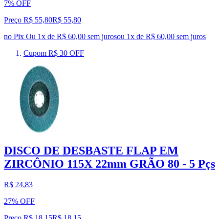
7% OFF
Preço R$ 55,80
R$
55
,
80
no Pix
Ou 1x de R$ 60,00 sem juros
ou
1
x de
R$ 60,00
sem juros
Cupom R$ 30 OFF
DISCO DE DESBASTE FLAP EM
ZIRCÔNIO 115X 22mm GRÃO 80 - 5 Pçs
R$ 24,83
27% OFF
Preço R$ 18,15
R$
18
,
15