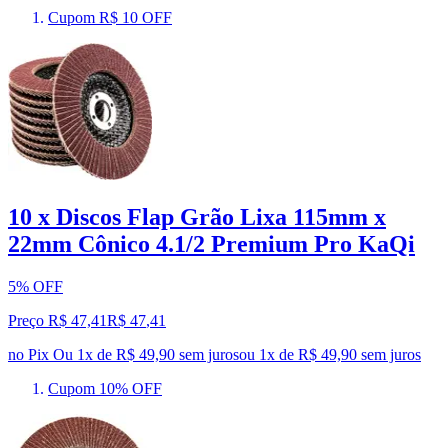
Cupom R$ 10 OFF
10 x Discos Flap Grão Lixa 115mm x
22mm Cônico 4.1/2 Premium Pro KaQi
5% OFF
Preço R$ 47,41
R$
47
,
41
no Pix
Ou 1x de R$ 49,90 sem juros
ou
1
x de
R$ 49,90
sem juros
Cupom 10% OFF