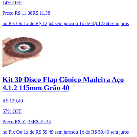
14% OFF
Preço R$ 11,38
R$
11
,
38
no Pix
Ou 1x de R$ 12,64 sem juros
ou
1
x de
R$ 12,64
sem juros
Kit 30 Disco Flap Cônico Madeira Aço
4.1.2 115mm Grão 40
R$ 129,49
57% OFF
Preço R$ 55,33
R$
55
,
33
no Pix
Ou 1x de R$ 59,49 sem juros
ou
1
x de
R$ 59,49
sem juros