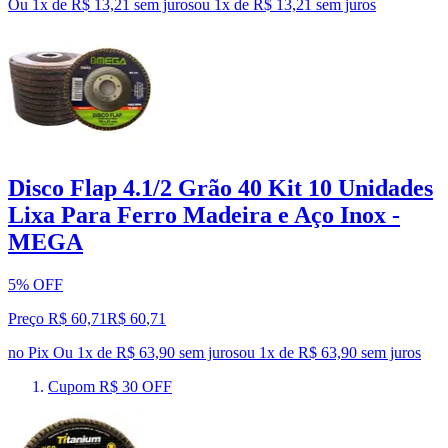
Ou 1x de R$ 13,21 sem juros
ou
1
x de
R$ 13,21
sem juros
Disco Flap 4.1/2 Grão 40 Kit 10 Unidades
Lixa Para Ferro Madeira e Aço Inox -
MEGA
5% OFF
Preço R$ 60,71
R$
60
,
71
no Pix
Ou 1x de R$ 63,90 sem juros
ou
1
x de
R$ 63,90
sem juros
Cupom R$ 30 OFF