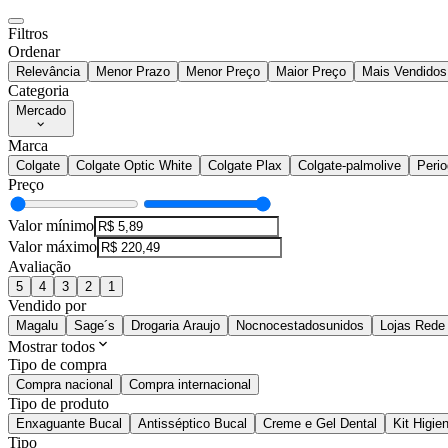
Filtros
Ordenar
Relevância
Menor Prazo
Menor Preço
Maior Preço
Mais Vendidos
Categoria
Mercado
Marca
Colgate
Colgate Optic White
Colgate Plax
Colgate-palmolive
Perio
Preço
Valor mínimo
Valor máximo
Avaliação
5
4
3
2
1
Vendido por
Magalu
Sage´s
Drogaria Araujo
Nocnocestadosunidos
Lojas Rede
Mostrar todos
Tipo de compra
Compra nacional
Compra internacional
Tipo de produto
Enxaguante Bucal
Antisséptico Bucal
Creme e Gel Dental
Kit Higie
Tipo