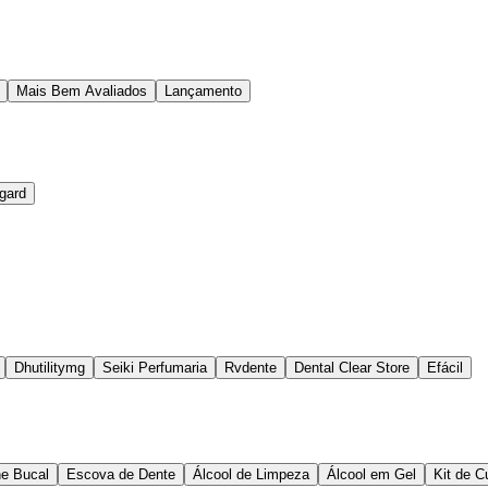
Mais Bem Avaliados
Lançamento
gard
Dhutilitymg
Seiki Perfumaria
Rvdente
Dental Clear Store
Efácil
ne Bucal
Escova de Dente
Álcool de Limpeza
Álcool em Gel
Kit de 