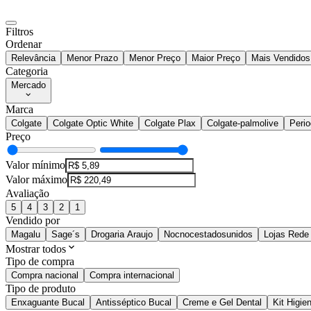
Filtros
Ordenar
Relevância
Menor Prazo
Menor Preço
Maior Preço
Mais Vendidos
Categoria
Mercado
Marca
Colgate
Colgate Optic White
Colgate Plax
Colgate-palmolive
Perio
Preço
Valor mínimo
Valor máximo
Avaliação
5
4
3
2
1
Vendido por
Magalu
Sage´s
Drogaria Araujo
Nocnocestadosunidos
Lojas Rede
Mostrar todos
Tipo de compra
Compra nacional
Compra internacional
Tipo de produto
Enxaguante Bucal
Antisséptico Bucal
Creme e Gel Dental
Kit Higie