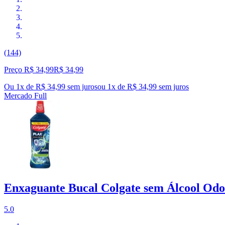
(144)
Preço R$ 34,99
R$
34
,
99
Ou 1x de R$ 34,99 sem juros
ou
1
x de
R$ 34,99
sem juros
Mercado Full
Enxaguante Bucal Colgate sem Álcool Odo
5.0