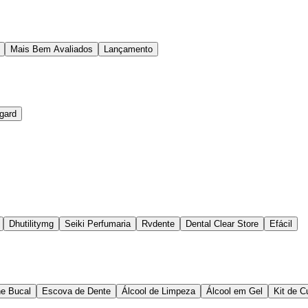
Mais Bem Avaliados
Lançamento
gard
Dhutilitymg
Seiki Perfumaria
Rvdente
Dental Clear Store
Efácil
ne Bucal
Escova de Dente
Álcool de Limpeza
Álcool em Gel
Kit de 