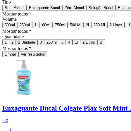
Tipo
Sem Álcool
Enxaguante Bucal
Zero Álcool
Solução Bucal
Enxagu
Mostrar todos
Volume
500ml
250ml
1l
60ml
750ml
500 Ml
2l
250 Ml
2 Litros
1l
Mostrar todos
Quantidade
1
2
1 Unidade
3
250ml
6
4
1l
2 Litros
2l
Mostrar todos
Limpar
Ver resultados
Enxaguante Bucal Colgate Plax Soft Mint 
5.0