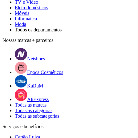
TV e Vídeo
Eletrodomésticos
Móveis
Informática
Moda
Todos os departamentos
Nossas marcas e parceiros
Netshoes
Epoca Cosméticos
KaBuM!
AliExpress
Todas as marcas
Todas as categorias
Todas as subcategorias
Serviços e benefícios
Cartão Luiza