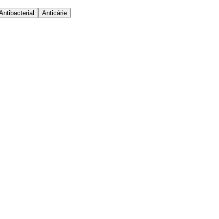
Antibacterial
Anticárie