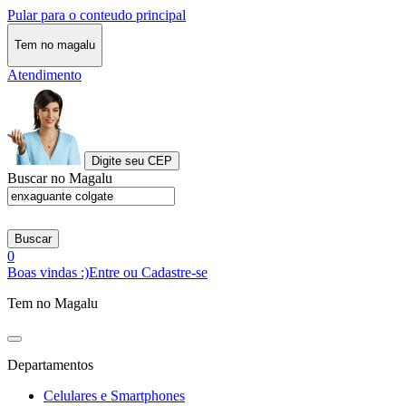
Pular para o conteudo principal
Tem no magalu
Atendimento
Digite seu CEP
Buscar no Magalu
Buscar
0
Boas vindas :)
Entre ou Cadastre-se
Tem no Magalu
Departamentos
Celulares e Smartphones