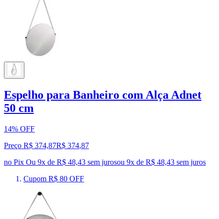
Espelho para Banheiro com Alça Adnet
50 cm
14% OFF
Preço R$ 374,87
R$
374
,
87
no Pix
Ou 9x de R$ 48,43 sem juros
ou
9
x de
R$ 48,43
sem juros
Cupom R$ 80 OFF