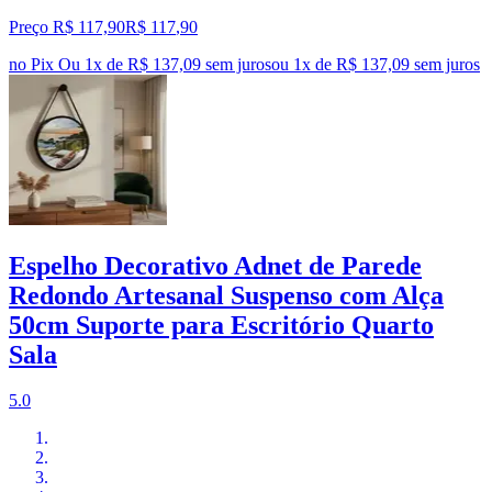
Preço R$ 117,90
R$
117
,
90
no Pix
Ou 1x de R$ 137,09 sem juros
ou
1
x de
R$ 137,09
sem juros
Espelho Decorativo Adnet de Parede
Redondo Artesanal Suspenso com Alça
50cm Suporte para Escritório Quarto
Sala
5.0