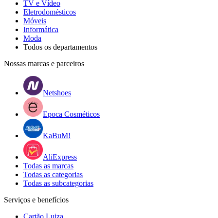
TV e Vídeo
Eletrodomésticos
Móveis
Informática
Moda
Todos os departamentos
Nossas marcas e parceiros
Netshoes
Epoca Cosméticos
KaBuM!
AliExpress
Todas as marcas
Todas as categorias
Todas as subcategorias
Serviços e benefícios
Cartão Luiza