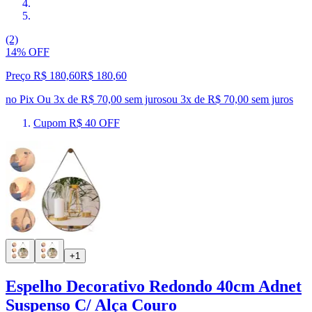
(2)
14% OFF
Preço R$ 180,60
R$
180
,
60
no Pix
Ou 3x de R$ 70,00 sem juros
ou
3
x de
R$ 70,00
sem juros
Cupom R$ 40 OFF
+1
Espelho Decorativo Redondo 40cm Adnet
Suspenso C/ Alça Couro