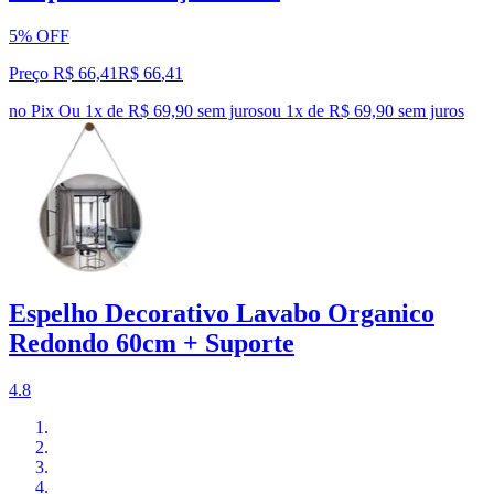
5% OFF
Preço R$ 66,41
R$
66
,
41
no Pix
Ou 1x de R$ 69,90 sem juros
ou
1
x de
R$ 69,90
sem juros
Espelho Decorativo Lavabo Organico
Redondo 60cm + Suporte
4.8