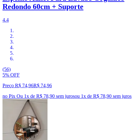
Redondo 60cm + Suporte
4.4
(56)
5% OFF
Preço R$ 74,96
R$
74
,
96
no Pix
Ou 1x de R$ 78,90 sem juros
ou
1
x de
R$ 78,90
sem juros