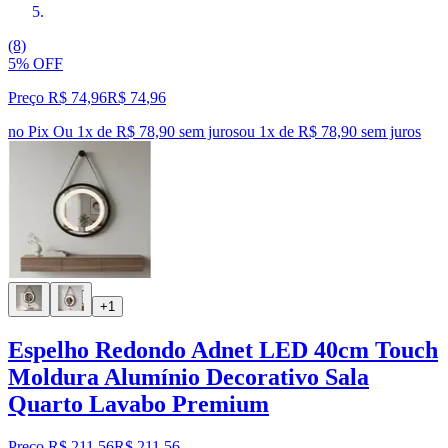
(8)
5% OFF
Preço R$ 74,96
R$
74
,
96
no Pix
Ou 1x de R$ 78,90 sem juros
ou
1
x de
R$ 78,90
sem juros
+1
Espelho Redondo Adnet LED 40cm Touch
Moldura Alumínio Decorativo Sala
Quarto Lavabo Premium
Preço R$ 211,56
R$
211
,
56