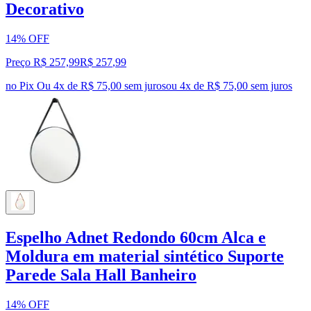
Decorativo
14% OFF
Preço R$ 257,99
R$
257
,
99
no Pix
Ou 4x de R$ 75,00 sem juros
ou
4
x de
R$ 75,00
sem juros
Espelho Adnet Redondo 60cm Alca e
Moldura em material sintético Suporte
Parede Sala Hall Banheiro
14% OFF