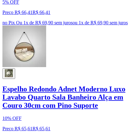
5% OFF
Preço R$ 66,41
R$
66
,
41
no Pix
Ou 1x de R$ 69,90 sem juros
ou
1
x de
R$ 69,90
sem juros
Espelho Redondo Adnet Moderno Luxo
Lavabo Quarto Sala Banheiro Alça em
Couro 30cm com Pino Suporte
10% OFF
Preço R$ 65,61
R$
65
,
61