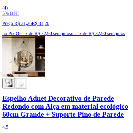
(4)
5% OFF
Preço R$ 31,26
R$
31
,
26
no Pix
Ou 1x de R$ 32,90 sem juros
ou
1
x de
R$ 32,90
sem juros
Espelho Adnet Decorativo de Parede
Redondo com Alça em material ecológico
60cm Grande + Suporte Pino de Parede
4.5