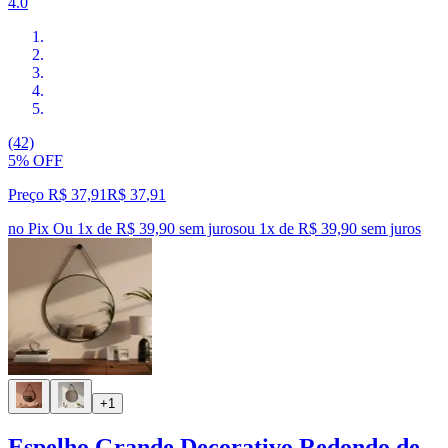
4.0
(42)
5% OFF
Preço R$ 37,91
R$
37
,
91
no Pix
Ou 1x de R$ 39,90 sem juros
ou
1
x de
R$ 39,90
sem juros
+1
Espelho Grande Decorativo Redondo de