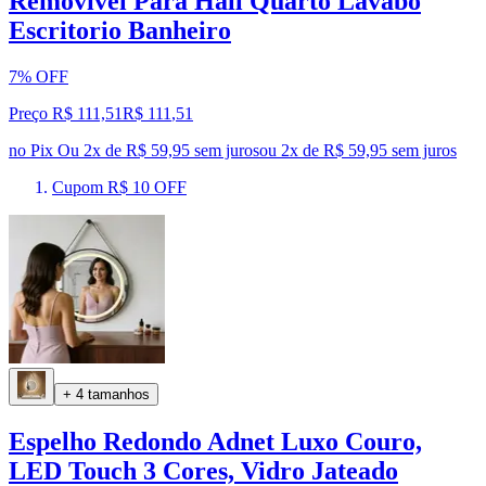
Removível Para Hall Quarto Lavabo
Escritorio Banheiro
7% OFF
Preço R$ 111,51
R$
111
,
51
no Pix
Ou 2x de R$ 59,95 sem juros
ou
2
x de
R$ 59,95
sem juros
Cupom R$ 10 OFF
+ 4 tamanhos
Espelho Redondo Adnet Luxo Couro,
LED Touch 3 Cores, Vidro Jateado