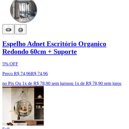
Espelho Adnet Escritório Organico
Redondo 60cm + Suporte
5% OFF
Preço R$ 74,96
R$
74
,
96
no Pix
Ou 1x de R$ 78,90 sem juros
ou
1
x de
R$ 78,90
sem juros