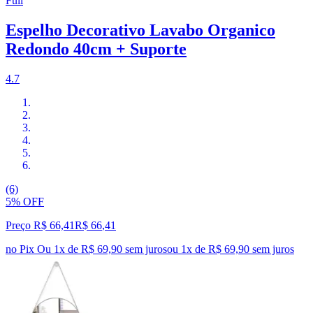
Full
Espelho Decorativo Lavabo Organico
Redondo 40cm + Suporte
4.7
(6)
5% OFF
Preço R$ 66,41
R$
66
,
41
no Pix
Ou 1x de R$ 69,90 sem juros
ou
1
x de
R$ 69,90
sem juros