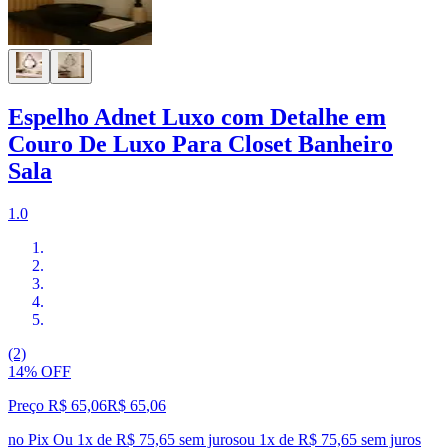
Espelho Adnet Luxo com Detalhe em
Couro De Luxo Para Closet Banheiro
Sala
1.0
(2)
14% OFF
Preço R$ 65,06
R$
65
,
06
no Pix
Ou 1x de R$ 75,65 sem juros
ou
1
x de
R$ 75,65
sem juros