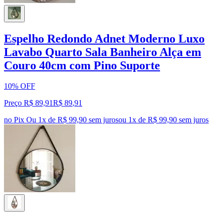
Espelho Redondo Adnet Moderno Luxo
Lavabo Quarto Sala Banheiro Alça em
Couro 40cm com Pino Suporte
10% OFF
Preço R$ 89,91
R$
89
,
91
no Pix
Ou 1x de R$ 99,90 sem juros
ou
1
x de
R$ 99,90
sem juros