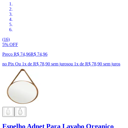
(16)
5% OFF
Preço R$ 74,96
R$
74
,
96
no Pix
Ou 1x de R$ 78,90 sem juros
ou
1
x de
R$ 78,90
sem juros
Espelho Adnet Para Lavabo Organico