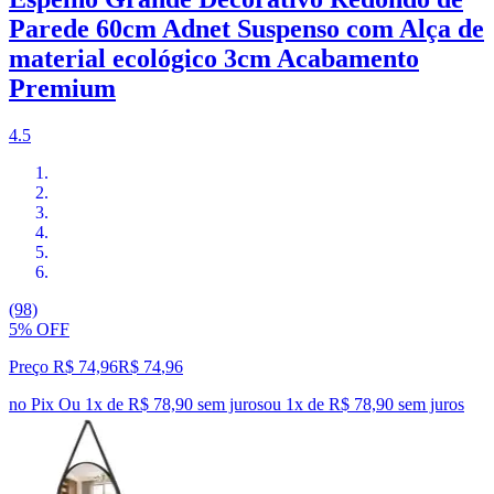
Parede 60cm Adnet Suspenso com Alça de
material ecológico 3cm Acabamento
Premium
4.5
(98)
5% OFF
Preço R$ 74,96
R$
74
,
96
no Pix
Ou 1x de R$ 78,90 sem juros
ou
1
x de
R$ 78,90
sem juros