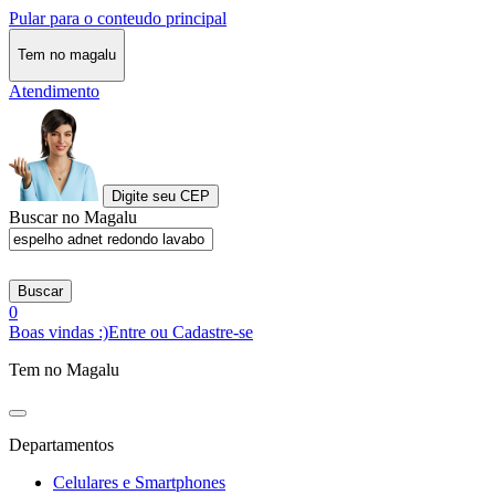
Pular para o conteudo principal
Tem no magalu
Atendimento
Digite seu CEP
Buscar no Magalu
Buscar
0
Boas vindas :)
Entre ou Cadastre-se
Tem no Magalu
Departamentos
Celulares e Smartphones