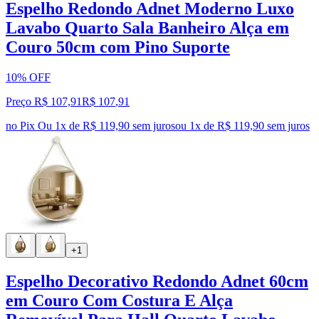
Espelho Redondo Adnet Moderno Luxo
Lavabo Quarto Sala Banheiro Alça em
Couro 50cm com Pino Suporte
10% OFF
Preço R$ 107,91
R$
107
,
91
no Pix
Ou 1x de R$ 119,90 sem juros
ou
1
x de
R$ 119,90
sem juros
+1
Espelho Decorativo Redondo Adnet 60cm
em Couro Com Costura E Alça