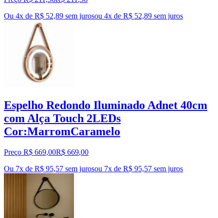
Ou 4x de R$ 52,89 sem juros
ou
4
x de
R$ 52,89
sem juros
Espelho Redondo Iluminado Adnet 40cm
com Alça Touch 2LEDs
Cor:MarromCaramelo
Preço R$ 669,00
R$
669
,
00
Ou 7x de R$ 95,57 sem juros
ou
7
x de
R$ 95,57
sem juros