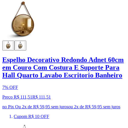
Espelho Decorativo Redondo Adnet 60cm
em Couro Com Costura E Suporte Para
Hall Quarto Lavabo Escritorio Banheiro
7% OFF
Preço R$ 111,51
R$
111
,
51
no Pix
Ou 2x de R$ 59,95 sem juros
ou
2
x de
R$ 59,95
sem juros
Cupom R$ 10 OFF