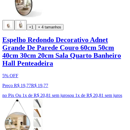
+1
+ 4 tamanhos
Espelho Redondo Decorativo Adnet
Grande De Parede Couro 60cm 50cm
40cm 30cm 20cm Sala Quarto Banheiro
Hall Penteadeira
5% OFF
Preço R$ 19,77
R$
19
,
77
no Pix
Ou 1x de R$ 20,81 sem juros
ou
1
x de
R$ 20,81
sem juros