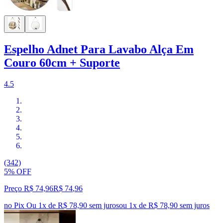
Espelho Adnet Para Lavabo Alça Em
Couro 60cm + Suporte
4.5
(342)
5% OFF
Preço R$ 74,96
R$
74
,
96
no Pix
Ou 1x de R$ 78,90 sem juros
ou
1
x de
R$ 78,90
sem juros