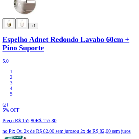
+1
Espelho Adnet Redondo Lavabo 60cm +
Pino Suporte
5.0
(2)
5% OFF
Preço R$ 155,80
R$
155
,
80
no Pix
Ou 2x de R$ 82,00 sem juros
ou
2
x de
R$ 82,00
sem juros