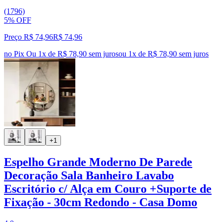
(1796)
5% OFF
Preço R$ 74,96
R$
74
,
96
no Pix
Ou 1x de R$ 78,90 sem juros
ou
1
x de
R$ 78,90
sem juros
+1
Espelho Grande Moderno De Parede
Decoração Sala Banheiro Lavabo
Escritório c/ Alça em Couro +Suporte de
Fixação - 30cm Redondo - Casa Domo