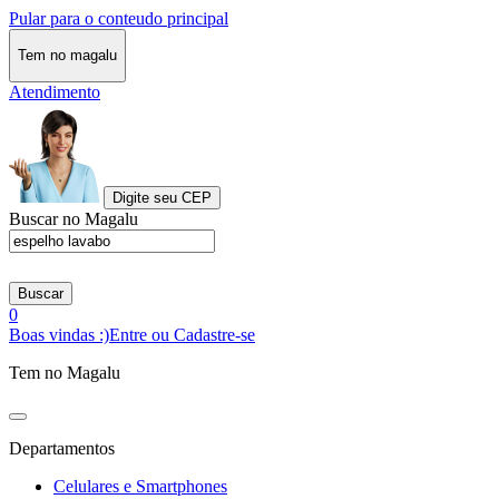
Pular para o conteudo principal
Tem no magalu
Atendimento
Digite seu CEP
Buscar no Magalu
Buscar
0
Boas vindas :)
Entre ou Cadastre-se
Tem no Magalu
Departamentos
Celulares e Smartphones