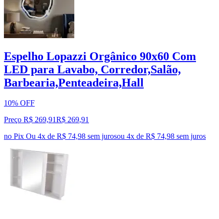
Espelho Lopazzi Orgânico 90x60 Com
LED para Lavabo, Corredor,Salão,
Barbearia,Penteadeira,Hall
10% OFF
Preço R$ 269,91
R$
269
,
91
no Pix
Ou 4x de R$ 74,98 sem juros
ou
4
x de
R$ 74,98
sem juros