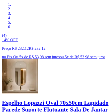
(4)
14% OFF
Preço R$ 232,12
R$
232
,
12
no Pix
Ou 5x de R$ 53,98 sem juros
ou
5
x de
R$ 53,98
sem juros
Espelho Lopazzi Oval 70x50cm Lapidado
Parede Suporte Flutuante Sala De Jantar