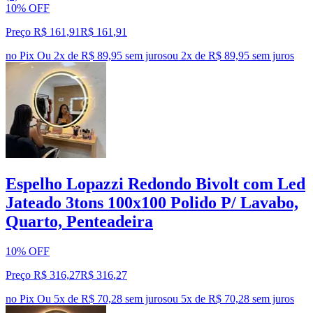
10% OFF
Preço R$ 161,91
R$
161
,
91
no Pix
Ou 2x de R$ 89,95 sem juros
ou
2
x de
R$ 89,95
sem juros
Espelho Lopazzi Redondo Bivolt com Led
Jateado 3tons 100x100 Polido P/ Lavabo,
Quarto, Penteadeira
10% OFF
Preço R$ 316,27
R$
316
,
27
no Pix
Ou 5x de R$ 70,28 sem juros
ou
5
x de
R$ 70,28
sem juros