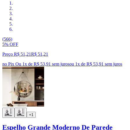
(566)
5% OFF
Preço R$ 51,21
R$
51
,
21
no Pix
Ou 1x de R$ 53,91 sem juros
ou
1
x de
R$ 53,91
sem juros
+1
Espelho Grande Moderno De Parede