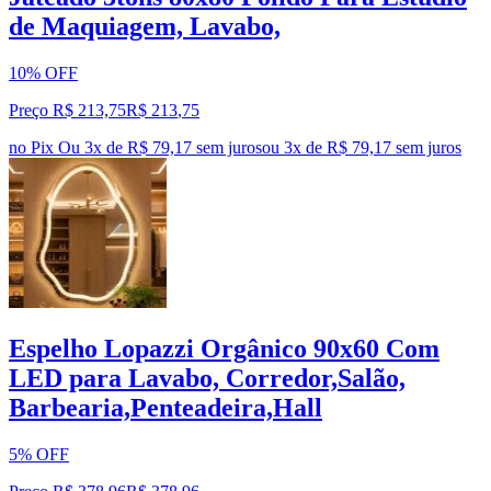
de Maquiagem, Lavabo,
10% OFF
Preço R$ 213,75
R$
213
,
75
no Pix
Ou 3x de R$ 79,17 sem juros
ou
3
x de
R$ 79,17
sem juros
Espelho Lopazzi Orgânico 90x60 Com
LED para Lavabo, Corredor,Salão,
Barbearia,Penteadeira,Hall
5% OFF