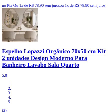
no Pix
Ou 1x de R$ 78,90 sem juros
ou
1
x de
R$ 78,90
sem juros
Espelho Lopazzi Orgânico 70x50 cm Kit
2 unidades Design Moderno Para
Banheiro Lavabo Sala Quarto
5.0
(2)