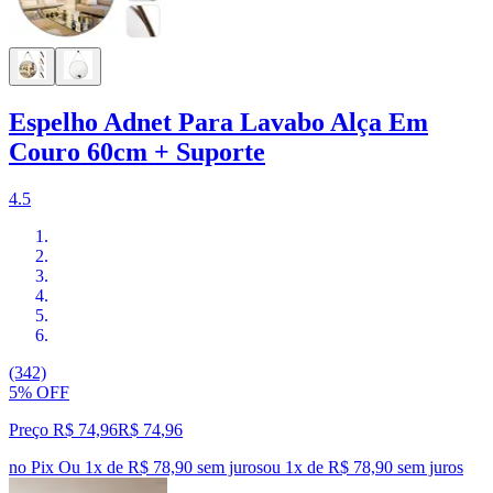
Espelho Adnet Para Lavabo Alça Em
Couro 60cm + Suporte
4.5
(342)
5% OFF
Preço R$ 74,96
R$
74
,
96
no Pix
Ou 1x de R$ 78,90 sem juros
ou
1
x de
R$ 78,90
sem juros