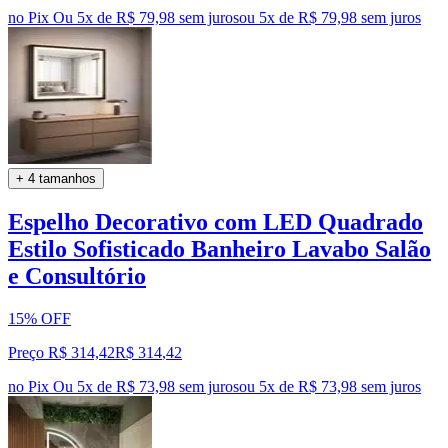
no Pix
Ou 5x de R$ 79,98 sem juros
ou
5
x de
R$ 79,98
sem juros
+ 4 tamanhos
Espelho Decorativo com LED Quadrado
Estilo Sofisticado Banheiro Lavabo Salão
e Consultório
15% OFF
Preço R$ 314,42
R$
314
,
42
no Pix
Ou 5x de R$ 73,98 sem juros
ou
5
x de
R$ 73,98
sem juros