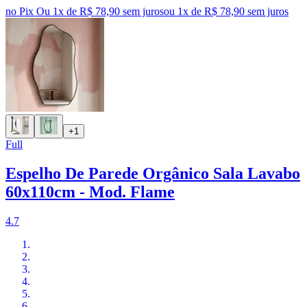
no Pix
Ou 1x de R$ 78,90 sem juros
ou
1
x de
R$ 78,90
sem juros
+1
Full
Espelho De Parede Orgânico Sala Lavabo
60x110cm - Mod. Flame
4.7