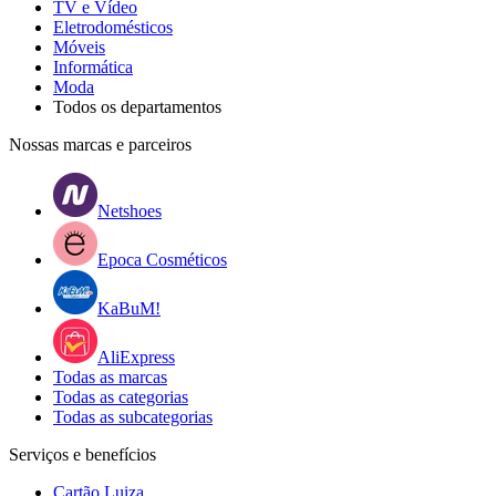
TV e Vídeo
Eletrodomésticos
Móveis
Informática
Moda
Todos os departamentos
Nossas marcas e parceiros
Netshoes
Epoca Cosméticos
KaBuM!
AliExpress
Todas as marcas
Todas as categorias
Todas as subcategorias
Serviços e benefícios
Cartão Luiza