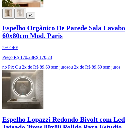
+1
Espelho Orgânico De Parede Sala Lavabo
60x80cm Mod. Paris
5% OFF
Preço R$ 170,23
R$
170
,
23
no Pix
Ou 2x de R$ 89,60 sem juros
ou
2
x de
R$ 89,60
sem juros
Espelho Lopazzi Redondo Bivolt com Led
Jateado 3tons 80x80 Polido Para Estudio