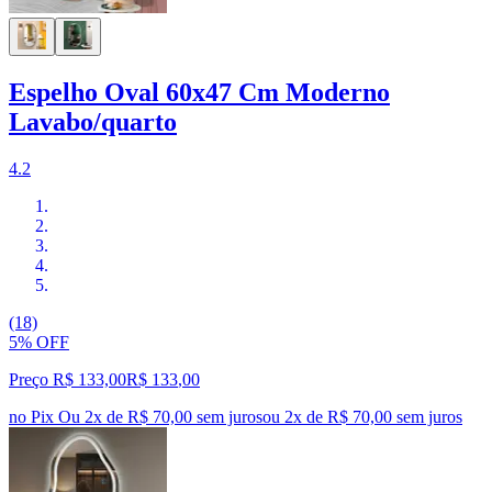
Espelho Oval 60x47 Cm Moderno
Lavabo/quarto
4.2
(18)
5% OFF
Preço R$ 133,00
R$
133
,
00
no Pix
Ou 2x de R$ 70,00 sem juros
ou
2
x de
R$ 70,00
sem juros