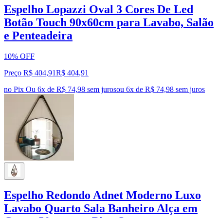
Espelho Lopazzi Oval 3 Cores De Led
Botão Touch 90x60cm para Lavabo, Salão
e Penteadeira
10% OFF
Preço R$ 404,91
R$
404
,
91
no Pix
Ou 6x de R$ 74,98 sem juros
ou
6
x de
R$ 74,98
sem juros
Espelho Redondo Adnet Moderno Luxo
Lavabo Quarto Sala Banheiro Alça em