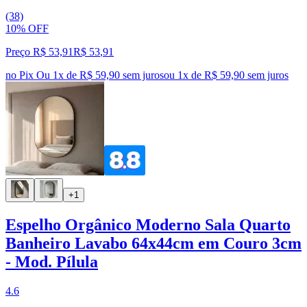
(38)
10% OFF
Preço R$ 53,91
R$
53
,
91
no Pix
Ou 1x de R$ 59,90 sem juros
ou
1
x de
R$ 59,90
sem juros
+1
Espelho Orgânico Moderno Sala Quarto
Banheiro Lavabo 64x44cm em Couro 3cm
- Mod. Pílula
4.6