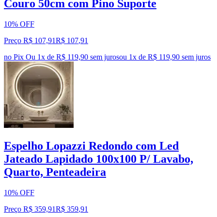
Couro 50cm com Pino Suporte
10% OFF
Preço R$ 107,91
R$
107
,
91
no Pix
Ou 1x de R$ 119,90 sem juros
ou
1
x de
R$ 119,90
sem juros
Espelho Lopazzi Redondo com Led
Jateado Lapidado 100x100 P/ Lavabo,
Quarto, Penteadeira
10% OFF
Preço R$ 359,91
R$
359
,
91