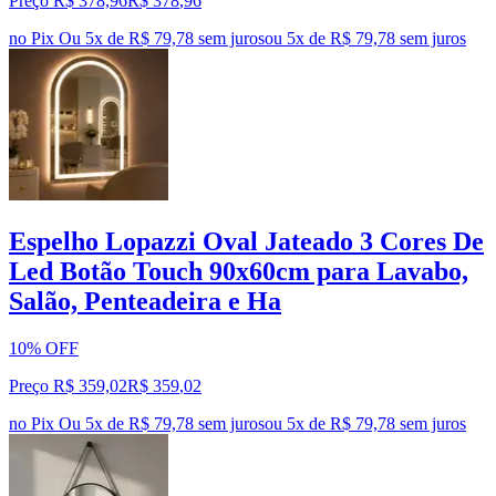
Preço R$ 378,96
R$
378
,
96
no Pix
Ou 5x de R$ 79,78 sem juros
ou
5
x de
R$ 79,78
sem juros
Espelho Lopazzi Oval Jateado 3 Cores De
Led Botão Touch 90x60cm para Lavabo,
Salão, Penteadeira e Ha
10% OFF
Preço R$ 359,02
R$
359
,
02
no Pix
Ou 5x de R$ 79,78 sem juros
ou
5
x de
R$ 79,78
sem juros