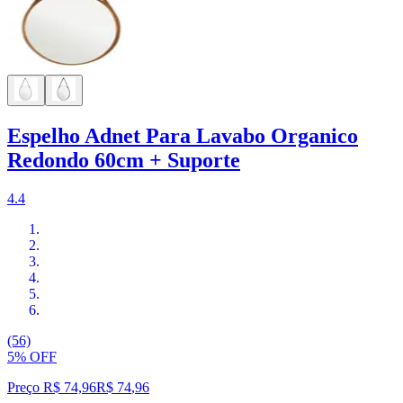
Espelho Adnet Para Lavabo Organico
Redondo 60cm + Suporte
4.4
(56)
5% OFF
Preço R$ 74,96
R$
74
,
96