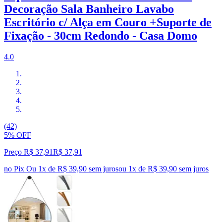
Decoração Sala Banheiro Lavabo
Escritório c/ Alça em Couro +Suporte de
Fixação - 30cm Redondo - Casa Domo
4.0
(42)
5% OFF
Preço R$ 37,91
R$
37
,
91
no Pix
Ou 1x de R$ 39,90 sem juros
ou
1
x de
R$ 39,90
sem juros