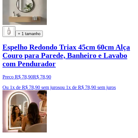
+ 1 tamanho
Espelho Redondo Triax 45cm 60cm Alça
Couro para Parede, Banheiro e Lavabo
com Pendurador
Preço R$ 78,90
R$
78
,
90
Ou 1x de R$ 78,90 sem juros
ou
1
x de
R$ 78,90
sem juros