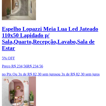
Espelho Lopazzi Meia Lua Led Jateado
110x50 Lapidado p/
Sala,Quarto,Recepção,Lavabo,Sala de
Estar
5% OFF
Preço R$ 234,56
R$
234
,
56
no Pix
Ou 3x de R$ 82,30 sem juros
ou
3
x de
R$ 82,30
sem juros