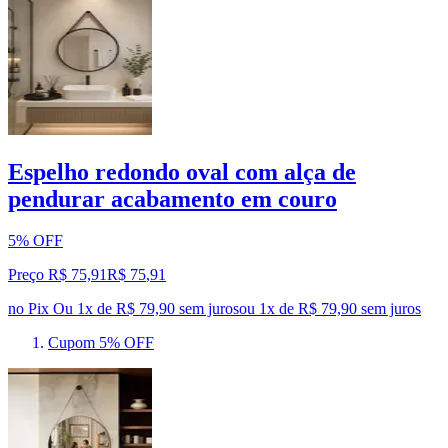
Espelho redondo oval com alça de
pendurar acabamento em couro
5% OFF
Preço R$ 75,91
R$
75
,
91
no Pix
Ou 1x de R$ 79,90 sem juros
ou
1
x de
R$ 79,90
sem juros
Cupom 5% OFF