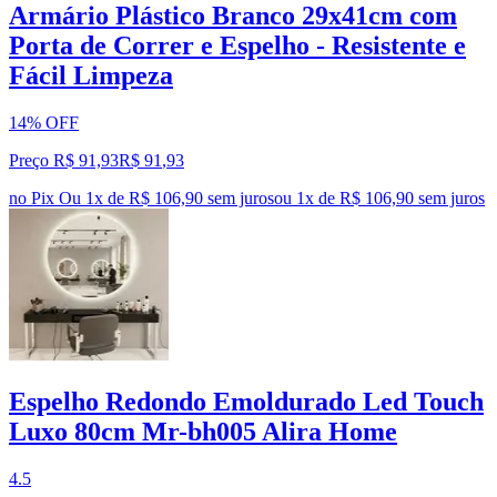
Armário Plástico Branco 29x41cm com
Porta de Correr e Espelho - Resistente e
Fácil Limpeza
14% OFF
Preço R$ 91,93
R$
91
,
93
no Pix
Ou 1x de R$ 106,90 sem juros
ou
1
x de
R$ 106,90
sem juros
Espelho Redondo Emoldurado Led Touch
Luxo 80cm Mr-bh005 Alira Home
4.5