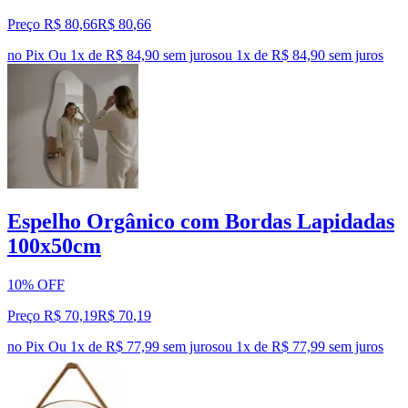
Preço R$ 80,66
R$
80
,
66
no Pix
Ou 1x de R$ 84,90 sem juros
ou
1
x de
R$ 84,90
sem juros
Espelho Orgânico com Bordas Lapidadas
100x50cm
10% OFF
Preço R$ 70,19
R$
70
,
19
no Pix
Ou 1x de R$ 77,99 sem juros
ou
1
x de
R$ 77,99
sem juros