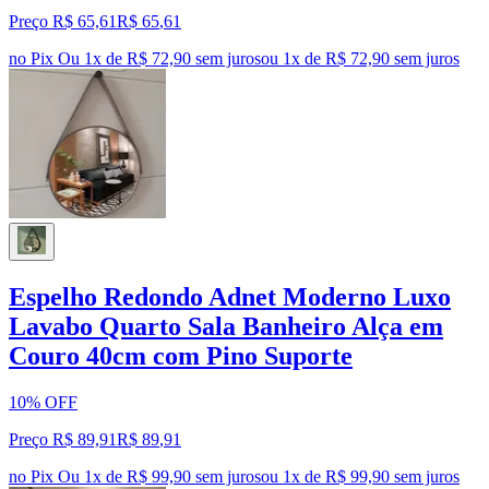
Preço R$ 65,61
R$
65
,
61
no Pix
Ou 1x de R$ 72,90 sem juros
ou
1
x de
R$ 72,90
sem juros
Espelho Redondo Adnet Moderno Luxo
Lavabo Quarto Sala Banheiro Alça em
Couro 40cm com Pino Suporte
10% OFF
Preço R$ 89,91
R$
89
,
91
no Pix
Ou 1x de R$ 99,90 sem juros
ou
1
x de
R$ 99,90
sem juros