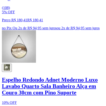
(108)
5% OFF
Preço R$ 180,41
R$
180
,
41
no Pix
Ou 2x de R$ 94,95 sem juros
ou
2
x de
R$ 94,95
sem juros
Espelho Redondo Adnet Moderno Luxo
Lavabo Quarto Sala Banheiro Alça em
Couro 30cm com Pino Suporte
10% OFF