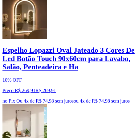
Espelho Lopazzi Oval Jateado 3 Cores De
Led Botão Touch 90x60cm para Lavabo,
Salão, Penteadeira e Ha
10% OFF
Preço R$ 269,91
R$
269
,
91
no Pix
Ou 4x de R$ 74,98 sem juros
ou
4
x de
R$ 74,98
sem juros