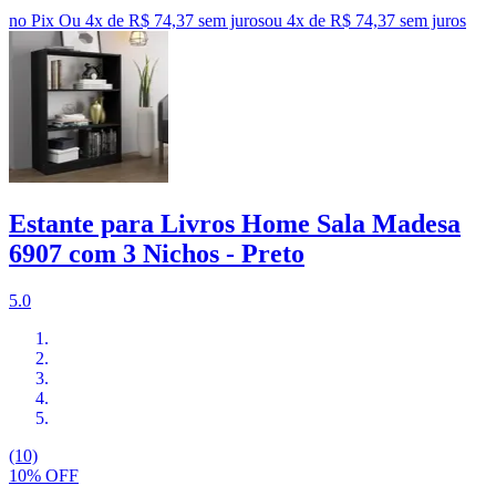
no Pix
Ou 4x de R$ 74,37 sem juros
ou
4
x de
R$ 74,37
sem juros
Estante para Livros Home Sala Madesa
6907 com 3 Nichos - Preto
5.0
(10)
10% OFF