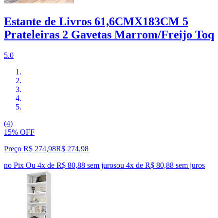
Estante de Livros 61,6CMX183CM 5
Prateleiras 2 Gavetas Marrom/Freijo Toq
5.0
(4)
15% OFF
Preço R$ 274,98
R$
274
,
98
no Pix
Ou 4x de R$ 80,88 sem juros
ou
4
x de
R$ 80,88
sem juros