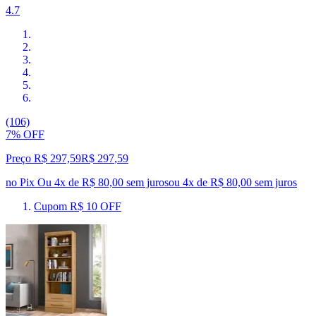
4.7
(106)
7% OFF
Preço R$ 297,59
R$
297
,
59
no Pix
Ou 4x de R$ 80,00 sem juros
ou
4
x de
R$ 80,00
sem juros
Cupom R$ 10 OFF