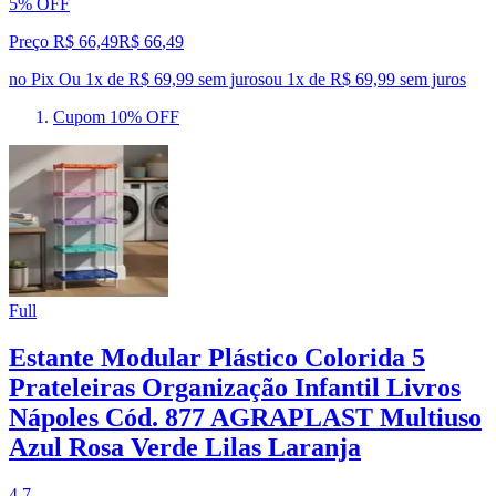
5% OFF
Preço R$ 66,49
R$
66
,
49
no Pix
Ou 1x de R$ 69,99 sem juros
ou
1
x de
R$ 69,99
sem juros
Cupom 10% OFF
Full
Estante Modular Plástico Colorida 5
Prateleiras Organização Infantil Livros
Nápoles Cód. 877 AGRAPLAST Multiuso
Azul Rosa Verde Lilas Laranja
4.7