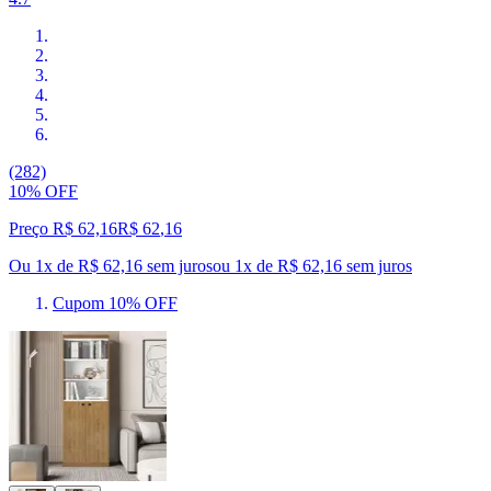
(282)
10% OFF
Preço R$ 62,16
R$
62
,
16
Ou 1x de R$ 62,16 sem juros
ou
1
x de
R$ 62,16
sem juros
Cupom 10% OFF