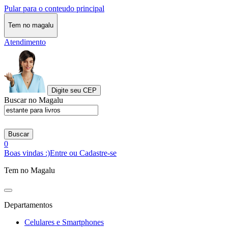
Pular para o conteudo principal
Tem no magalu
Atendimento
Digite seu CEP
Buscar no Magalu
Buscar
0
Boas vindas :)
Entre ou Cadastre-se
Tem no Magalu
Departamentos
Celulares e Smartphones