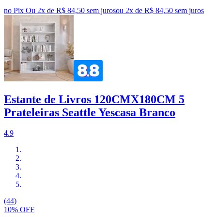
no Pix
Ou 2x de R$ 84,50 sem juros
ou
2
x de
R$ 84,50
sem juros
Estante de Livros 120CMX180CM 5
Prateleiras Seattle Yescasa Branco
4.9
(44)
10% OFF