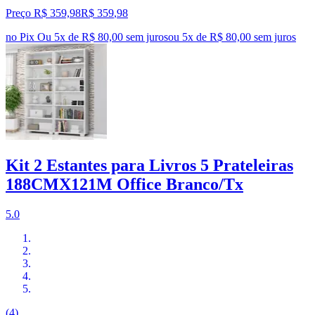
Preço R$ 359,98
R$
359
,
98
no Pix
Ou 5x de R$ 80,00 sem juros
ou
5
x de
R$ 80,00
sem juros
Kit 2 Estantes para Livros 5 Prateleiras
188CMX121M Office Branco/Tx
5.0
(4)