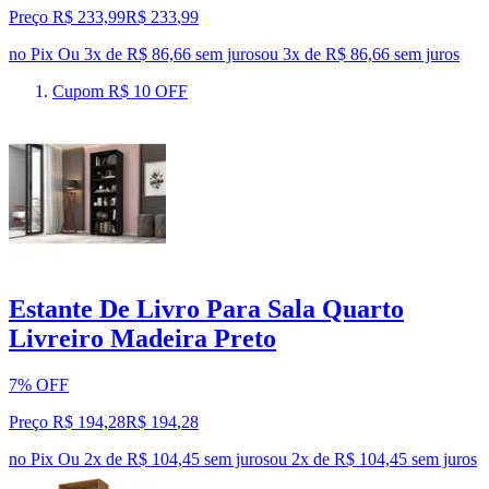
Preço R$ 233,99
R$
233
,
99
no Pix
Ou 3x de R$ 86,66 sem juros
ou
3
x de
R$ 86,66
sem juros
Cupom R$ 10 OFF
Estante De Livro Para Sala Quarto
Livreiro Madeira Preto
7% OFF
Preço R$ 194,28
R$
194
,
28
no Pix
Ou 2x de R$ 104,45 sem juros
ou
2
x de
R$ 104,45
sem juros