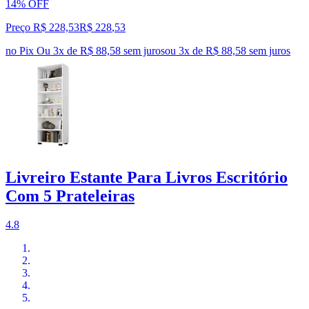
14% OFF
Preço R$ 228,53
R$
228
,
53
no Pix
Ou 3x de R$ 88,58 sem juros
ou
3
x de
R$ 88,58
sem juros
Livreiro Estante Para Livros Escritório
Com 5 Prateleiras
4.8