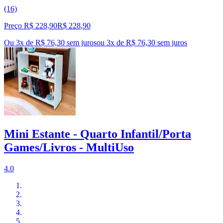
(16)
Preço R$ 228,90
R$
228
,
90
Ou 3x de R$ 76,30 sem juros
ou
3
x de
R$ 76,30
sem juros
Mini Estante - Quarto Infantil/Porta
Games/Livros - MultiUso
4.0