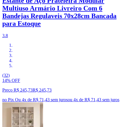
Estante de Aço Prateleira Modular
Multiuso Armário Livreiro Com 6
Bandejas Regulaveis 70x28cm Bancada
para Estoque
3.8
(32)
14% OFF
Preço R$ 245,73
R$
245
,
73
no Pix
Ou 4x de R$ 71,43 sem juros
ou
4
x de
R$ 71,43
sem juros