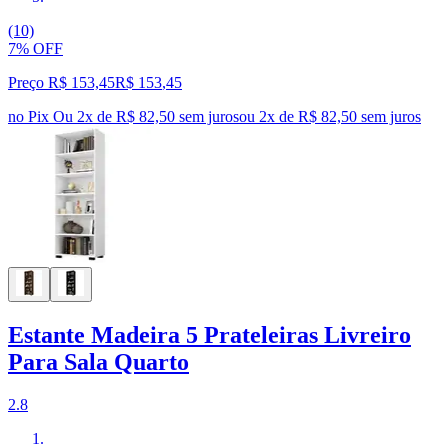
(10)
7% OFF
Preço R$ 153,45
R$
153
,
45
no Pix
Ou 2x de R$ 82,50 sem juros
ou
2
x de
R$ 82,50
sem juros
Estante Madeira 5 Prateleiras Livreiro
Para Sala Quarto
2.8