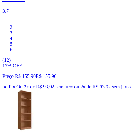
3.7
(12)
17% OFF
Preço R$ 155,90
R$
155
,
90
no Pix
Ou 2x de R$ 93,92 sem juros
ou
2
x de
R$ 93,92
sem juros