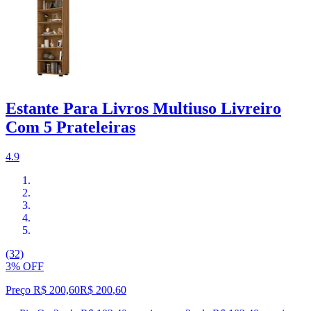
Estante Para Livros Multiuso Livreiro
Com 5 Prateleiras
4.9
(32)
3% OFF
Preço R$ 200,60
R$
200
,
60