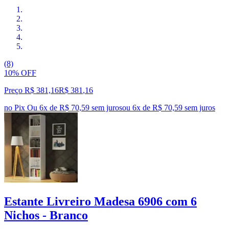
(8)
10% OFF
Preço R$ 381,16
R$
381
,
16
no Pix
Ou 6x de R$ 70,59 sem juros
ou
6
x de
R$ 70,59
sem juros
Estante Livreiro Madesa 6906 com 6
Nichos - Branco