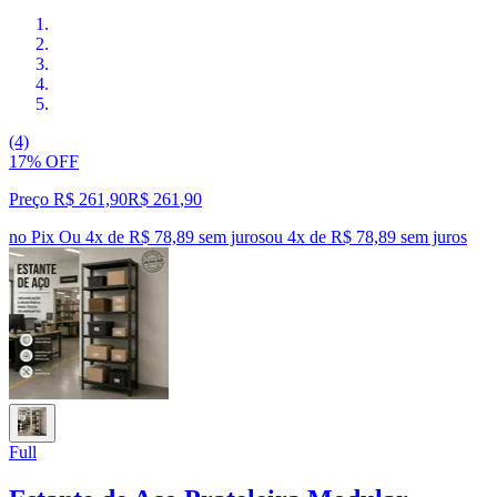
(4)
17% OFF
Preço R$ 261,90
R$
261
,
90
no Pix
Ou 4x de R$ 78,89 sem juros
ou
4
x de
R$ 78,89
sem juros
Full