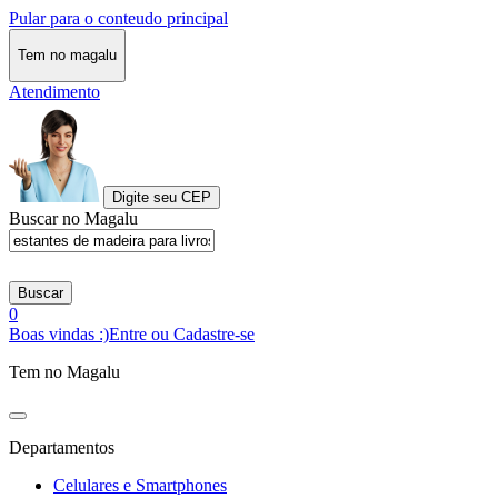
Pular para o conteudo principal
Tem no magalu
Atendimento
Digite seu CEP
Buscar no Magalu
Buscar
0
Boas vindas :)
Entre ou Cadastre-se
Tem no Magalu
Departamentos
Celulares e Smartphones