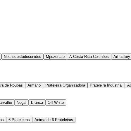
Nocnocestadosunidos
Mpozenato
A Costa Rica Colchões
Artfactory
ara de Roupas
Armário
Prateleira Organizadora
Prateleira Industrial
Ap
arvalho
Nogal
Branca
Off White
ras
6 Prateleiras
Acima de 6 Prateleiras