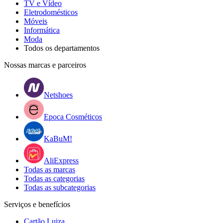
TV e Vídeo
Eletrodomésticos
Móveis
Informática
Moda
Todos os departamentos
Nossas marcas e parceiros
Netshoes
Epoca Cosméticos
KaBuM!
AliExpress
Todas as marcas
Todas as categorias
Todas as subcategorias
Serviços e benefícios
Cartão Luiza