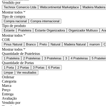
Vendido por
Technox Comercio Ltda
Webcontinental Marketplace
Madeira Madeira
Mostrar todos
Tipo de compra
Compra nacional
Compra internacional
Tipo de produto
Estante
Prateleira
Estante Organizadora
Organizador Multiuso
Ar
Mostrar todos
COR
Pinus Natural
Branco
Preto
Natural
Madeira Natural
marrom
C
Mostrar todos
Quantidade de Prateleiras
1 Prateleira
2 Prateleiras
3 Prateleiras
3
4 Prateleiras
5 Pratelei
Quantidade de Portas
1 Porta
2 Portas
3 Portas
6 Portas
Limpar
Ver resultados
Ordenar
Categoria
Marca
Preço
Entrega
Avaliação
Vendido por