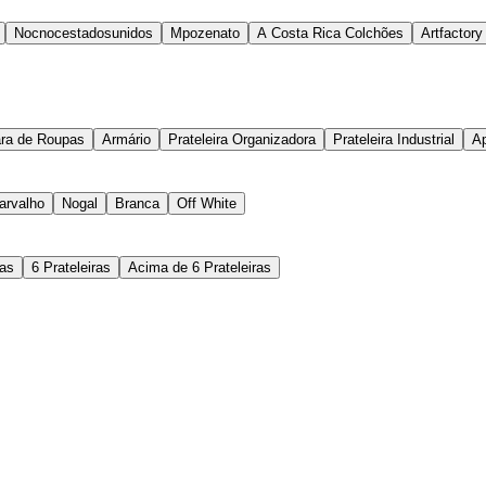
Nocnocestadosunidos
Mpozenato
A Costa Rica Colchões
Artfactory
ara de Roupas
Armário
Prateleira Organizadora
Prateleira Industrial
Ap
arvalho
Nogal
Branca
Off White
ras
6 Prateleiras
Acima de 6 Prateleiras