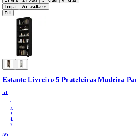
1 Porta
2 Portas
3 Portas
6 Portas
Limpar
Ver resultados
Full
Estante Livreiro 5 Prateleiras Madeira Pa
5.0
(8)