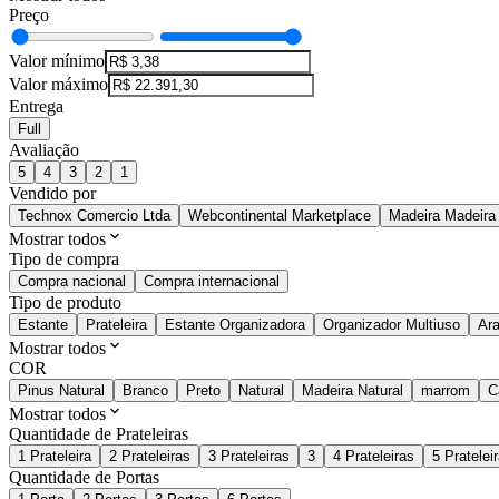
Preço
Valor mínimo
Valor máximo
Entrega
Full
Avaliação
5
4
3
2
1
Vendido por
Technox Comercio Ltda
Webcontinental Marketplace
Madeira Madeira
Mostrar todos
Tipo de compra
Compra nacional
Compra internacional
Tipo de produto
Estante
Prateleira
Estante Organizadora
Organizador Multiuso
Ar
Mostrar todos
COR
Pinus Natural
Branco
Preto
Natural
Madeira Natural
marrom
C
Mostrar todos
Quantidade de Prateleiras
1 Prateleira
2 Prateleiras
3 Prateleiras
3
4 Prateleiras
5 Pratelei
Quantidade de Portas