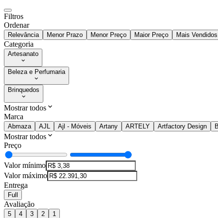
Filtros
Ordenar
Relevância
Menor Prazo
Menor Preço
Maior Preço
Mais Vendidos
Categoria
Artesanato
Beleza e Perfumaria
Brinquedos
Mostrar todos
Marca
Abmaza
AJL
Ajl - Móveis
Artany
ARTELY
Artfactory Design
B
Mostrar todos
Preço
Valor mínimo
Valor máximo
Entrega
Full
Avaliação
5
4
3
2
1