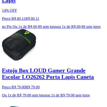
Lapis
14% OFF
Preço R$ 60,11
R$
60
,
11
no Pix
Ou 1x de R$ 69,89 sem juros
ou
1
x de
R$ 69,89
sem juros
Estojo Box LOUD Gamer Grande
Escolar LO26262 Porta Lapis Caneta
Preço R$ 79,00
R$
79
,
00
Ou 1x de R$ 79,00 sem juros
ou
1
x de
R$ 79,00
sem juros