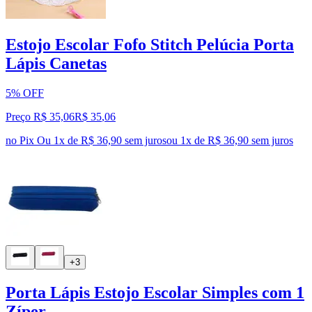
Estojo Escolar Fofo Stitch Pelúcia Porta
Lápis Canetas
5% OFF
Preço R$ 35,06
R$
35
,
06
no Pix
Ou 1x de R$ 36,90 sem juros
ou
1
x de
R$ 36,90
sem juros
+3
Porta Lápis Estojo Escolar Simples com 1
Zíper