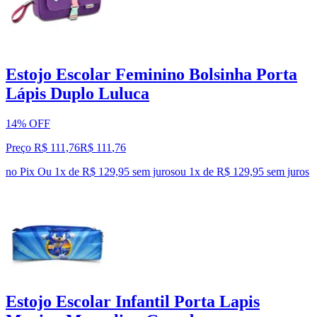
Estojo Escolar Feminino Bolsinha Porta
Lápis Duplo Luluca
14% OFF
Preço R$ 111,76
R$
111
,
76
no Pix
Ou 1x de R$ 129,95 sem juros
ou
1
x de
R$ 129,95
sem juros
Estojo Escolar Infantil Porta Lapis