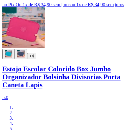
no Pix
Ou 1x de R$ 34,90 sem juros
ou
1
x de
R$ 34,90
sem juros
+4
Estojo Escolar Colorido Box Jumbo
Organizador Bolsinha Divisorias Porta
Caneta Lapis
5.0