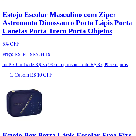
Estojo Escolar Masculino com Zíper
Astronauta Dinossauro Porta Lápis Porta
Canetas Porta Treco Porta Objetos
5% OFF
Preço R$ 34,19
R$
34
,
19
no Pix
Ou 1x de R$ 35,99 sem juros
ou
1
x de
R$ 35,99
sem juros
Cupom R$ 10 OFF
Estojo Box Porta Lápis Escolar Free Fire