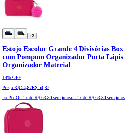
+3
Estojo Escolar Grande 4 Divisórias Box
com Pompom Organizador Porta Lápis
Organizador Material
14% OFF
Preço R$ 54,87
R$
54
,
87
no Pix
Ou 1x de R$ 63,80 sem juros
ou
1
x de
R$ 63,80
sem juros