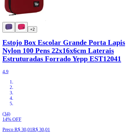
+2
Estojo Box Escolar Grande Porta Lapis
Nylon 100 Pens 22x16x6cm Laterais
Estruturadas Forrado Yepp EST12041
4.9
(34)
14% OFF
Preço R$ 30,01
R$
30
,
01