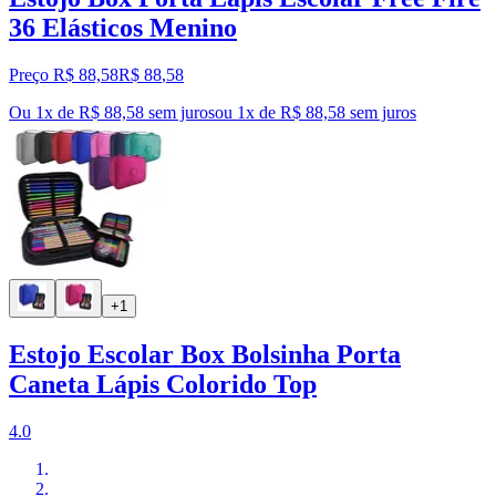
36 Elásticos Menino
Preço R$ 88,58
R$
88
,
58
Ou 1x de R$ 88,58 sem juros
ou
1
x de
R$ 88,58
sem juros
+1
Estojo Escolar Box Bolsinha Porta
Caneta Lápis Colorido Top
4.0