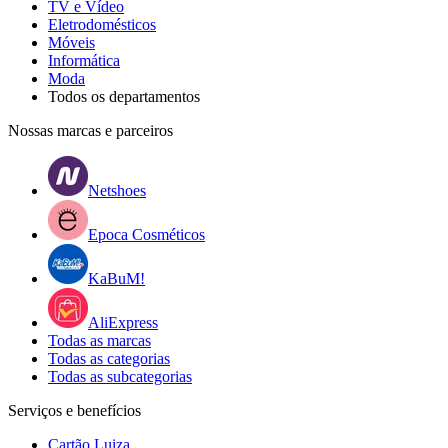
TV e Vídeo
Eletrodomésticos
Móveis
Informática
Moda
Todos os departamentos
Nossas marcas e parceiros
Netshoes
Epoca Cosméticos
KaBuM!
AliExpress
Todas as marcas
Todas as categorias
Todas as subcategorias
Serviços e benefícios
Cartão Luiza