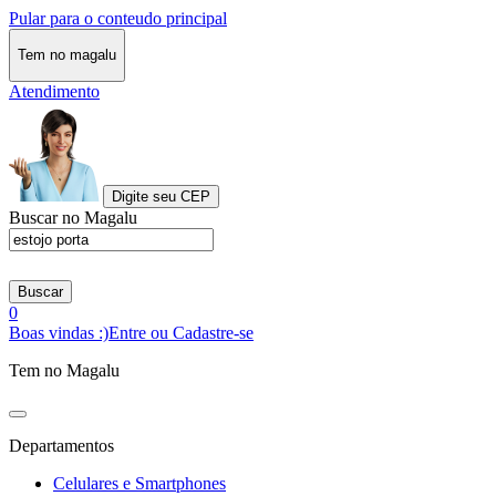
Pular para o conteudo principal
Tem no magalu
Atendimento
Digite seu CEP
Buscar no Magalu
Buscar
0
Boas vindas :)
Entre ou Cadastre-se
Tem no Magalu
Departamentos
Celulares e Smartphones