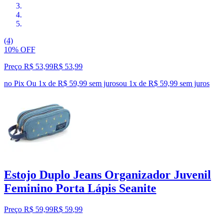
(4)
10% OFF
Preço R$ 53,99
R$
53
,
99
no Pix
Ou 1x de R$ 59,99 sem juros
ou
1
x de
R$ 59,99
sem juros
Estojo Duplo Jeans Organizador Juvenil
Feminino Porta Lápis Seanite
Preço R$ 59,99
R$
59
,
99