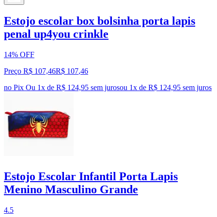
Estojo escolar box bolsinha porta lapis
penal up4you crinkle
14% OFF
Preço R$ 107,46
R$
107
,
46
no Pix
Ou 1x de R$ 124,95 sem juros
ou
1
x de
R$ 124,95
sem juros
Estojo Escolar Infantil Porta Lapis
Menino Masculino Grande
4.5