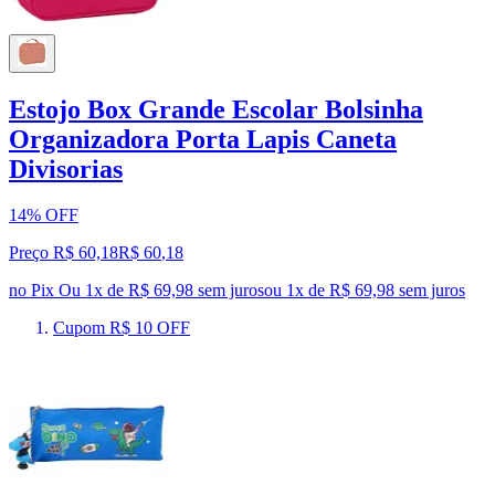
Estojo Box Grande Escolar Bolsinha
Organizadora Porta Lapis Caneta
Divisorias
14% OFF
Preço R$ 60,18
R$
60
,
18
no Pix
Ou 1x de R$ 69,98 sem juros
ou
1
x de
R$ 69,98
sem juros
Cupom R$ 10 OFF