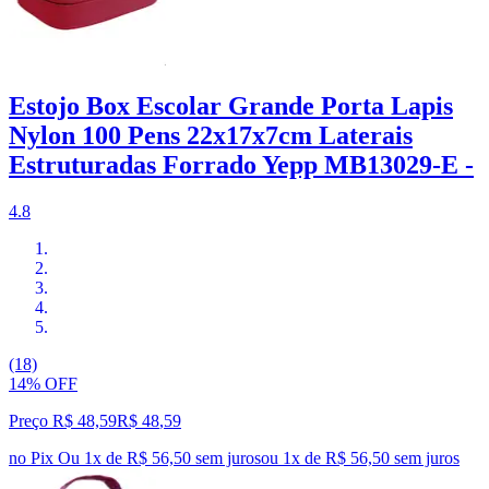
Estojo Box Escolar Grande Porta Lapis
Nylon 100 Pens 22x17x7cm Laterais
Estruturadas Forrado Yepp MB13029-E -
4.8
(18)
14% OFF
Preço R$ 48,59
R$
48
,
59
no Pix
Ou 1x de R$ 56,50 sem juros
ou
1
x de
R$ 56,50
sem juros