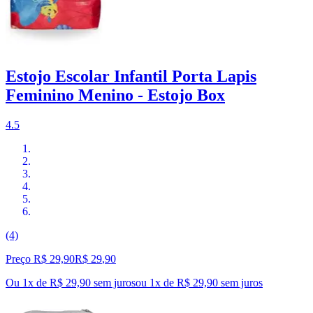
Estojo Escolar Infantil Porta Lapis
Feminino Menino - Estojo Box
4.5
(4)
Preço R$ 29,90
R$
29
,
90
Ou 1x de R$ 29,90 sem juros
ou
1
x de
R$ 29,90
sem juros