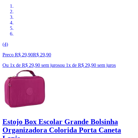
(4)
Preço R$ 29,90
R$
29
,
90
Ou 1x de R$ 29,90 sem juros
ou
1
x de
R$ 29,90
sem juros
Estojo Box Escolar Grande Bolsinha
Organizadora Colorida Porta Caneta