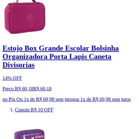
Estojo Box Grande Escolar Bolsinha
Organizadora Porta Lapis Caneta
Divisorias
14% OFF
Preço R$ 60,18
R$
60
,
18
no Pix
Ou 1x de R$ 69,98 sem juros
ou
1
x de
R$ 69,98
sem juros
Cupom R$ 10 OFF