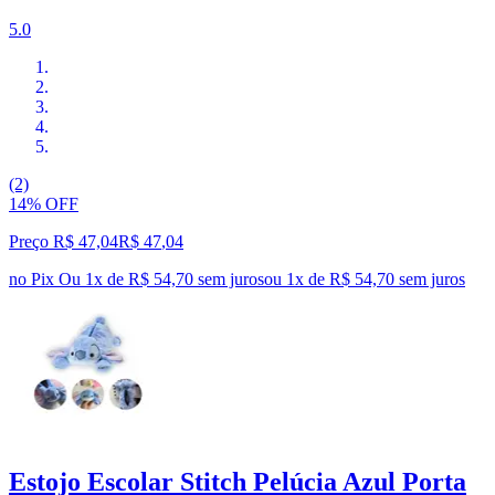
5.0
(2)
14% OFF
Preço R$ 47,04
R$
47
,
04
no Pix
Ou 1x de R$ 54,70 sem juros
ou
1
x de
R$ 54,70
sem juros
Estojo Escolar Stitch Pelúcia Azul Porta