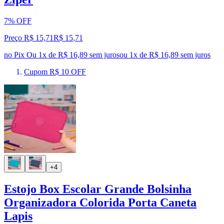
7% OFF
Preço R$ 15,71
R$
15
,
71
no Pix
Ou 1x de R$ 16,89 sem juros
ou
1
x de
R$ 16,89
sem juros
Cupom R$ 10 OFF
+4
Estojo Box Escolar Grande Bolsinha
Organizadora Colorida Porta Caneta
Lapis