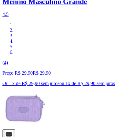
Menino Masculino Grande
4.5
(4)
Preço R$ 29,90
R$
29
,
90
Ou 1x de R$ 29,90 sem juros
ou
1
x de
R$ 29,90
sem juros