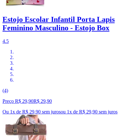
Estojo Escolar Infantil Porta Lapis
Feminino Masculino - Estojo Box
4.5
(4)
Preço R$ 29,90
R$
29
,
90
Ou 1x de R$ 29,90 sem juros
ou
1
x de
R$ 29,90
sem juros