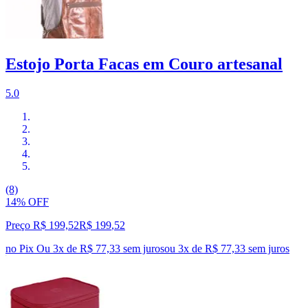
Estojo Porta Facas em Couro artesanal
5.0
(8)
14% OFF
Preço R$ 199,52
R$
199
,
52
no Pix
Ou 3x de R$ 77,33 sem juros
ou
3
x de
R$ 77,33
sem juros