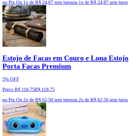
no Pix
Ou 1x de R$ 24,87 sem juros
ou
1
x de
R$ 24,87
sem juros
Estojo de Facas em Couro e Lona Estojo
Porta Facas Premium
5% OFF
Preço R$ 118,75
R$
118
,
75
no Pix
Ou 2x de R$ 62,50 sem juros
ou
2
x de
R$ 62,50
sem juros