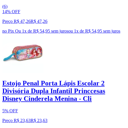
(6)
14% OFF
Preço R$ 47,26
R$
47
,
26
no Pix
Ou 1x de R$ 54,95 sem juros
ou
1
x de
R$ 54,95
sem juros
Estojo Penal Porta Lápis Escolar 2
Divisória Dupla Infantil Princcesas
Disney Cinderela Menina - Cli
5% OFF
Preço R$ 23,63
R$
23
,
63