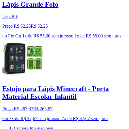
Lápis Grande Fofo
5% OFF
Preço R$ 52,25
R$
52
,
25
no Pix
Ou 1x de R$ 55,00 sem juros
ou
1
x de
R$ 55,00
sem juros
Estojo para Lápis Minecraft - Porta
Material Escolar Infantil
Preço R$ 263,67
R$
263
,
67
Ou 7x de R$ 37,67 sem juros
ou
7
x de
R$ 37,67
sem juros
Compra Internacional