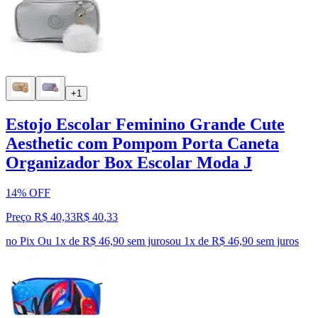
+1
Estojo Escolar Feminino Grande Cute
Aesthetic com Pompom Porta Caneta
Organizador Box Escolar Moda J
14% OFF
Preço R$ 40,33
R$
40
,
33
no Pix
Ou 1x de R$ 46,90 sem juros
ou
1
x de
R$ 46,90
sem juros