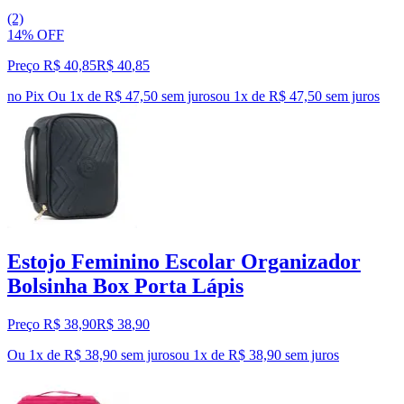
(2)
14% OFF
Preço R$ 40,85
R$
40
,
85
no Pix
Ou 1x de R$ 47,50 sem juros
ou
1
x de
R$ 47,50
sem juros
Estojo Feminino Escolar Organizador
Bolsinha Box Porta Lápis
Preço R$ 38,90
R$
38
,
90
Ou 1x de R$ 38,90 sem juros
ou
1
x de
R$ 38,90
sem juros