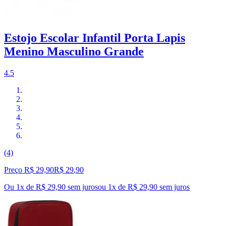
Estojo Escolar Infantil Porta Lapis
Menino Masculino Grande
4.5
(4)
Preço R$ 29,90
R$
29
,
90
Ou 1x de R$ 29,90 sem juros
ou
1
x de
R$ 29,90
sem juros