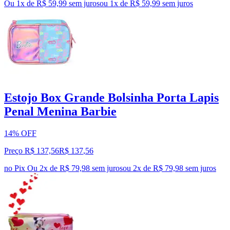
Ou 1x de R$ 59,99 sem juros
ou
1
x de
R$ 59,99
sem juros
Estojo Box Grande Bolsinha Porta Lapis
Penal Menina Barbie
14% OFF
Preço R$ 137,56
R$
137
,
56
no Pix
Ou 2x de R$ 79,98 sem juros
ou
2
x de
R$ 79,98
sem juros