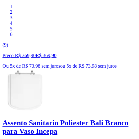
(9)
Preço R$ 369,90
R$
369
,
90
Ou 5x de R$ 73,98 sem juros
ou
5
x de
R$ 73,98
sem juros
Assento Sanitario Poliester Bali Branco
para Vaso Incepa