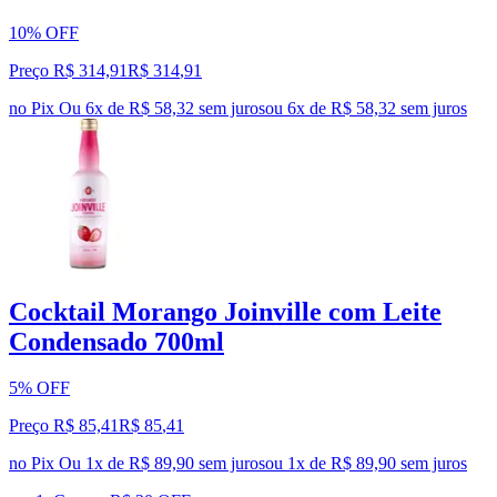
10% OFF
Preço R$ 314,91
R$
314
,
91
no Pix
Ou 6x de R$ 58,32 sem juros
ou
6
x de
R$ 58,32
sem juros
Cocktail Morango Joinville com Leite
Condensado 700ml
5% OFF
Preço R$ 85,41
R$
85
,
41
no Pix
Ou 1x de R$ 89,90 sem juros
ou
1
x de
R$ 89,90
sem juros