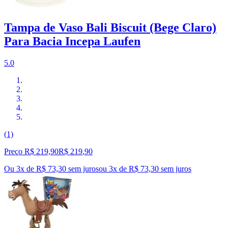
Tampa de Vaso Bali Biscuit (Bege Claro)
Para Bacia Incepa Laufen
5.0
(1)
Preço R$ 219,90
R$
219
,
90
Ou 3x de R$ 73,30 sem juros
ou
3
x de
R$ 73,30
sem juros