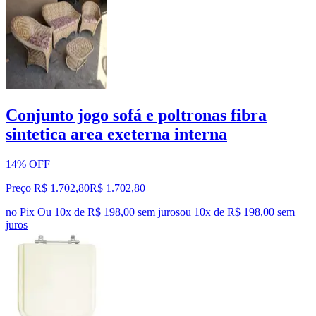
Conjunto jogo sofá e poltronas fibra
sintetica area exeterna interna
14% OFF
Preço R$ 1.702,80
R$
1.702
,
80
no Pix
Ou 10x de R$ 198,00 sem juros
ou
10
x de
R$ 198,00
sem
juros