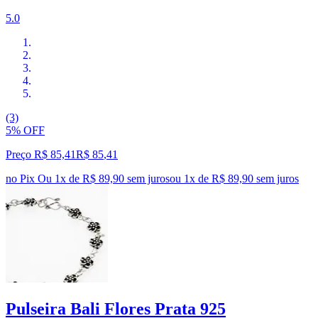
5.0
(3)
5% OFF
Preço R$ 85,41
R$
85
,
41
no Pix
Ou 1x de R$ 89,90 sem juros
ou
1
x de
R$ 89,90
sem juros
Pulseira Bali Flores Prata 925