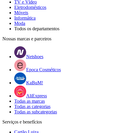
TV e Vídeo
Eletrodomésticos
Móveis
Informática
Moda
Todos os departamentos
Nossas marcas e parceiros
Netshoes
Epoca Cosméticos
KaBuM!
AliExpress
Todas as marcas
Todas as categorias
Todas as subcategorias
Serviços e benefícios
Cartão Luiza