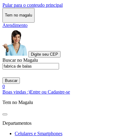
Pular para o conteudo principal
Tem no magalu
Atendimento
Digite seu CEP
Buscar no Magalu
Buscar
0
Boas vindas :)
Entre ou Cadastre-se
Tem no Magalu
Departamentos
Celulares e Smartphones