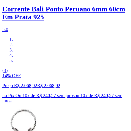
Corrente Bali Ponto Peruano 6mm 60cm
Em Prata 925
5.0
(3)
14% OFF
Preço R$ 2.068,92
R$
2.068
,
92
no Pix
Ou 10x de R$ 240,57 sem juros
ou
10
x de
R$ 240,57
sem
juros