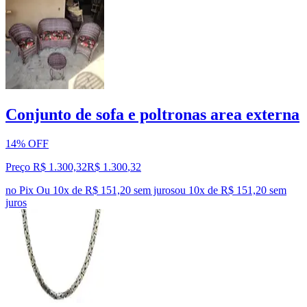
Conjunto de sofa e poltronas area externa
14% OFF
Preço R$ 1.300,32
R$
1.300
,
32
no Pix
Ou 10x de R$ 151,20 sem juros
ou
10
x de
R$ 151,20
sem
juros