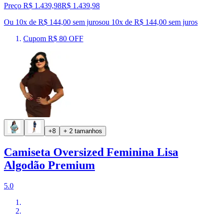
Preço R$ 1.439,98
R$
1.439
,
98
Ou 10x de R$ 144,00 sem juros
ou
10
x de
R$ 144,00
sem juros
Cupom R$ 80 OFF
+8
+ 2 tamanhos
Camiseta Oversized Feminina Lisa
Algodão Premium
5.0