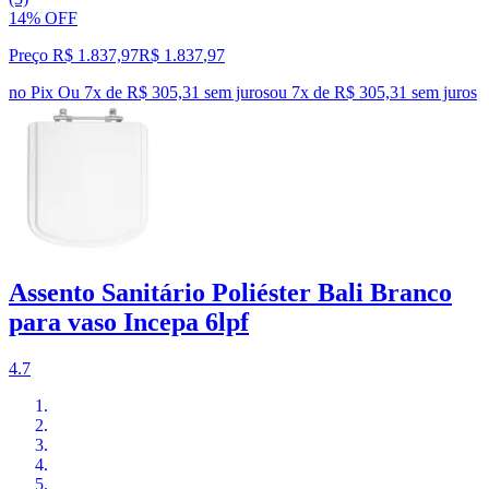
14% OFF
Preço R$ 1.837,97
R$
1.837
,
97
no Pix
Ou 7x de R$ 305,31 sem juros
ou
7
x de
R$ 305,31
sem juros
Assento Sanitário Poliéster Bali Branco
para vaso Incepa 6lpf
4.7