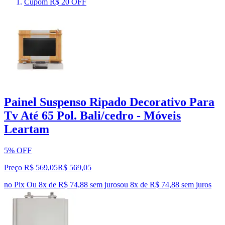
Cupom R$ 20 OFF
Painel Suspenso Ripado Decorativo Para
Tv Até 65 Pol. Bali/cedro - Móveis
Leartam
5% OFF
Preço R$ 569,05
R$
569
,
05
no Pix
Ou 8x de R$ 74,88 sem juros
ou
8
x de
R$ 74,88
sem juros