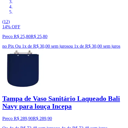
(12)
14% OFF
Preço R$ 25,80
R$
25
,
80
no Pix
Ou 1x de R$ 30,00 sem juros
ou
1
x de
R$ 30,00
sem juros
Tampa de Vaso Sanitário Laqueado Bali
Navy para louça Incepa
Preço R$ 289,90
R$
289
,
90