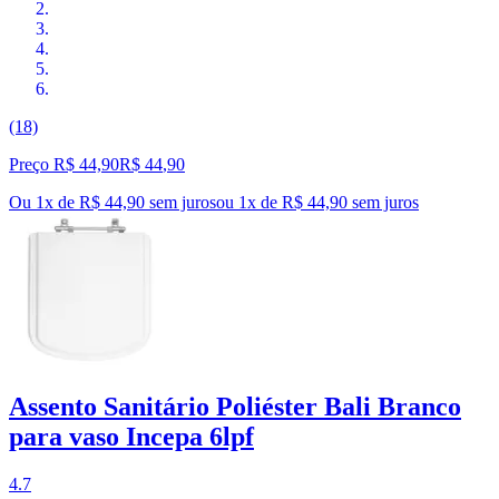
(18)
Preço R$ 44,90
R$
44
,
90
Ou 1x de R$ 44,90 sem juros
ou
1
x de
R$ 44,90
sem juros
Assento Sanitário Poliéster Bali Branco
para vaso Incepa 6lpf
4.7