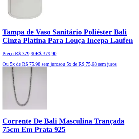
Tampa de Vaso Sanitário Poliéster Bali
Cinza Platina Para Louça Incepa Laufen
Preço R$ 379,90
R$
379
,
90
Ou 5x de R$ 75,98 sem juros
ou
5
x de
R$ 75,98
sem juros
Corrente De Bali Masculina Trançada
75cm Em Prata 925