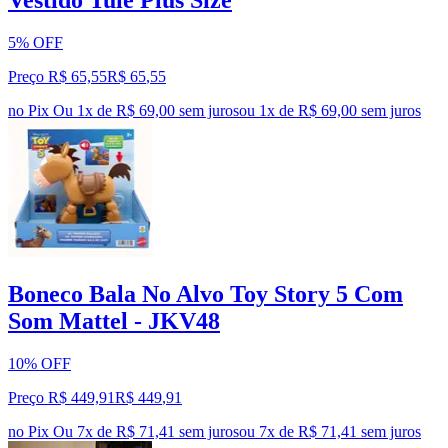
Vestido Tule Plus Size
5% OFF
Preço R$ 65,55
R$
65
,
55
no Pix
Ou 1x de R$ 69,00 sem juros
ou
1
x de
R$ 69,00
sem juros
Boneco Bala No Alvo Toy Story 5 Com
Som Mattel - JKV48
10% OFF
Preço R$ 449,91
R$
449
,
91
no Pix
Ou 7x de R$ 71,41 sem juros
ou
7
x de
R$ 71,41
sem juros