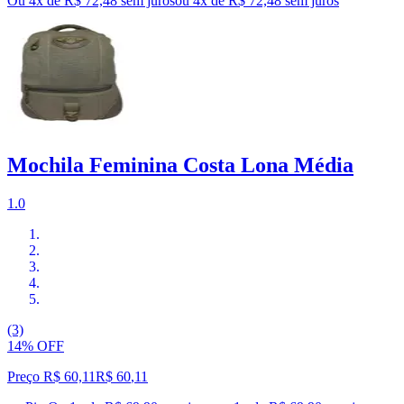
Ou 4x de R$ 72,48 sem juros
ou
4
x de
R$ 72,48
sem juros
Mochila Feminina Costa Lona Média
1.0
(3)
14% OFF
Preço R$ 60,11
R$
60
,
11