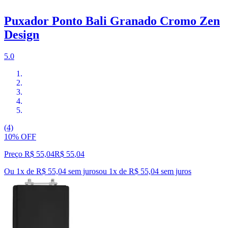
Puxador Ponto Bali Granado Cromo Zen
Design
5.0
(4)
10% OFF
Preço R$ 55,04
R$
55
,
04
Ou 1x de R$ 55,04 sem juros
ou
1
x de
R$ 55,04
sem juros