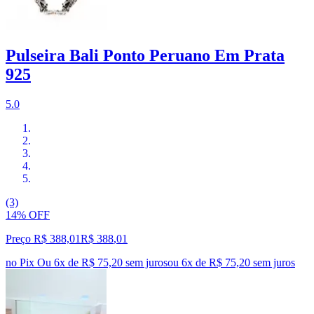
Pulseira Bali Ponto Peruano Em Prata
925
5.0
(3)
14% OFF
Preço R$ 388,01
R$
388
,
01
no Pix
Ou 6x de R$ 75,20 sem juros
ou
6
x de
R$ 75,20
sem juros