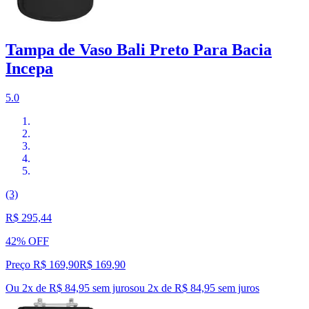
Tampa de Vaso Bali Preto Para Bacia
Incepa
5.0
(3)
R$ 295,44
42% OFF
Preço R$ 169,90
R$
169
,
90
Ou 2x de R$ 84,95 sem juros
ou
2
x de
R$ 84,95
sem juros