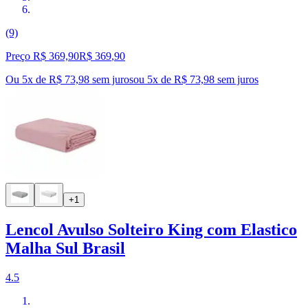
(9)
Preço R$ 369,90
R$
369
,
90
Ou 5x de R$ 73,98 sem juros
ou
5
x de
R$ 73,98
sem juros
+1
Lencol Avulso Solteiro King com Elastico
Malha Sul Brasil
4.5