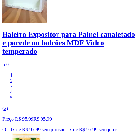
Baleiro Expositor para Painel canaletado
e parede ou balcões MDF Vidro
temperado
5.0
(2)
Preço R$ 95,99
R$
95
,
99
Ou 1x de R$ 95,99 sem juros
ou
1
x de
R$ 95,99
sem juros