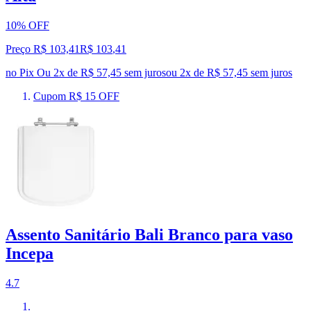
10% OFF
Preço R$ 103,41
R$
103
,
41
no Pix
Ou 2x de R$ 57,45 sem juros
ou
2
x de
R$ 57,45
sem juros
Cupom R$ 15 OFF
Assento Sanitário Bali Branco para vaso
Incepa
4.7