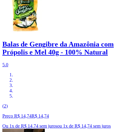
Balas de Gengibre da Amazônia com
Própolis e Mel 40g - 100% Natural
5.0
(2)
Preço R$ 14,74
R$
14
,
74
Ou 1x de R$ 14,74 sem juros
ou
1
x de
R$ 14,74
sem juros