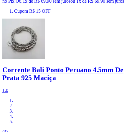
no Pix
Ou 1x de R$ 69,90 sem juros
ou
1
x de
R$ 69,90
sem juros
Cupom R$ 15 OFF
Corrente Bali Ponto Peruano 4.5mm De
Prata 925 Maciça
1.0
(3)