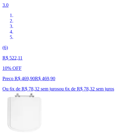
3.0
(6)
R$ 522,11
10% OFF
Preço R$ 469,90
R$
469
,
90
Ou 6x de R$ 78,32 sem juros
ou
6
x de
R$ 78,32
sem juros