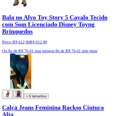
Bala no Alvo Toy Story 5 Cavalo Tecido
com Som Licenciado Disney Toyng
Brinquedos
Preço R$ 612,90
R$
612
,
90
Ou 8x de R$ 76,61 sem juros
ou
8
x de
R$ 76,61
sem juros
+ 6 tamanhos
Calça Jeans Feminina Rackso Cintura
Alta