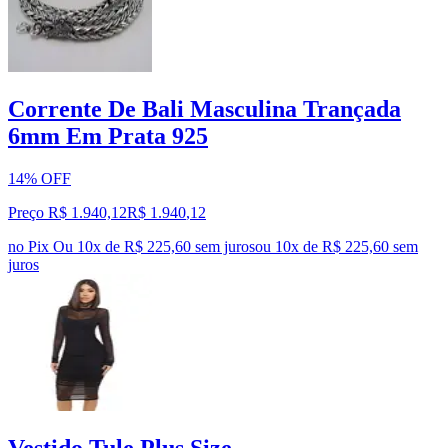
Corrente De Bali Masculina Trançada
6mm Em Prata 925
14% OFF
Preço R$ 1.940,12
R$
1.940
,
12
no Pix
Ou 10x de R$ 225,60 sem juros
ou
10
x de
R$ 225,60
sem
juros