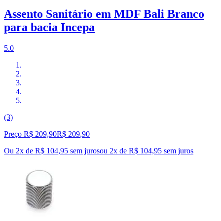
Assento Sanitário em MDF Bali Branco
para bacia Incepa
5.0
(3)
Preço R$ 209,90
R$
209
,
90
Ou 2x de R$ 104,95 sem juros
ou
2
x de
R$ 104,95
sem juros