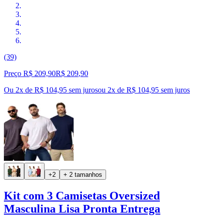
(39)
Preço R$ 209,90
R$
209
,
90
Ou 2x de R$ 104,95 sem juros
ou
2
x de
R$ 104,95
sem juros
+2
+ 2 tamanhos
Kit com 3 Camisetas Oversized
Masculina Lisa Pronta Entrega