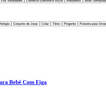
a Fss Variedades
Comércio Eletrônico Alzza
Aliexpress
Work Semijoia
Relógio
Conjunto de Joias
Colar
Tênis
Pingente
Pulseira para Sma
Para Bebê Com Figa