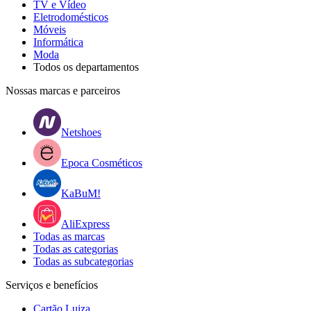
TV e Vídeo
Eletrodomésticos
Móveis
Informática
Moda
Todos os departamentos
Nossas marcas e parceiros
Netshoes
Epoca Cosméticos
KaBuM!
AliExpress
Todas as marcas
Todas as categorias
Todas as subcategorias
Serviços e benefícios
Cartão Luiza