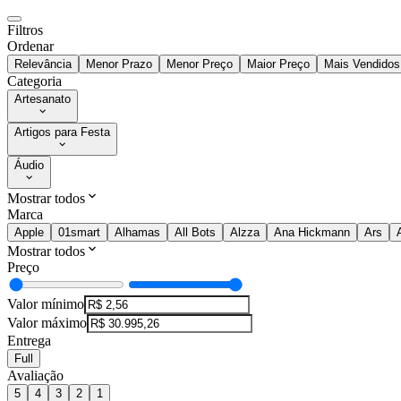
Filtros
Ordenar
Relevância
Menor Prazo
Menor Preço
Maior Preço
Mais Vendidos
Categoria
Artesanato
Artigos para Festa
Áudio
Mostrar todos
Marca
Apple
01smart
Alhamas
All Bots
Alzza
Ana Hickmann
Ars
Mostrar todos
Preço
Valor mínimo
Valor máximo
Entrega
Full
Avaliação
5
4
3
2
1