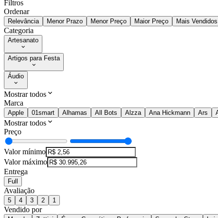
Filtros
Ordenar
Relevância
Menor Prazo
Menor Preço
Maior Preço
Mais Vendidos
Categoria
Artesanato
Artigos para Festa
Áudio
Mostrar todos
Marca
Apple
01smart
Alhamas
All Bots
Alzza
Ana Hickmann
Ars
Mostrar todos
Preço
Valor mínimo
Valor máximo
Entrega
Full
Avaliação
5
4
3
2
1
Vendido por