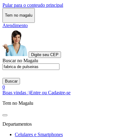
Pular para o conteudo principal
Tem no magalu
Atendimento
Digite seu CEP
Buscar no Magalu
Buscar
0
Boas vindas :)
Entre ou Cadastre-se
Tem no Magalu
Departamentos
Celulares e Smartphones