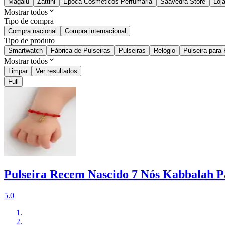
Magalu
Zattini
Época Cosméticos Perfumaria
Saavedra Store
Loj
Mostrar todos
Tipo de compra
Compra nacional
Compra internacional
Tipo de produto
Smartwatch
Fábrica de Pulseiras
Pulseiras
Relógio
Pulseira para 
Mostrar todos
Limpar
Ver resultados
Full
Pulseira Recem Nascido 7 Nós Kabbalah 
5.0