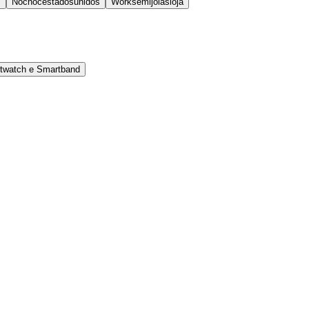
s
Nocnocestadosunidos
Worksemijoiasloja
rtwatch e Smartband