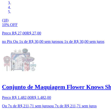
(18)
10% OFF
Preço R$ 27,00
R$
27
,
00
no Pix
Ou 1x de R$ 30,00 sem juros
ou
1
x de
R$ 30,00
sem juros
Conjunto de Maquiagem Flower Knows Shel
Preço R$ 1.482,00
R$
1.482
,
00
Ou 7x de R$ 211,71 sem juros
ou
7
x de
R$ 211,71
sem juros