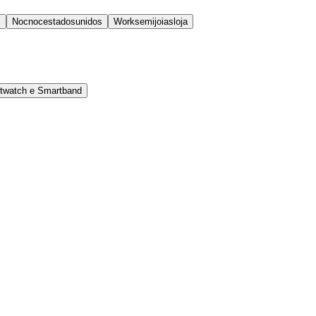
s
Nocnocestadosunidos
Worksemijoiasloja
rtwatch e Smartband