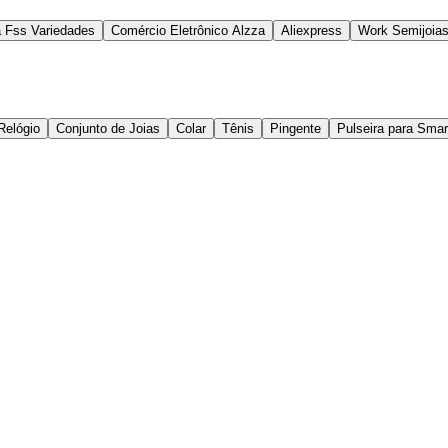
a Fss Variedades
Comércio Eletrônico Alzza
Aliexpress
Work Semijoia
Relógio
Conjunto de Joias
Colar
Tênis
Pingente
Pulseira para Sma