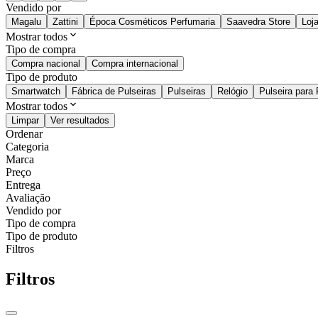
Vendido por
Magalu
Zattini
Época Cosméticos Perfumaria
Saavedra Store
Loj
Mostrar todos
Tipo de compra
Compra nacional
Compra internacional
Tipo de produto
Smartwatch
Fábrica de Pulseiras
Pulseiras
Relógio
Pulseira para 
Mostrar todos
Limpar
Ver resultados
Ordenar
Categoria
Marca
Preço
Entrega
Avaliação
Vendido por
Tipo de compra
Tipo de produto
Filtros
Filtros