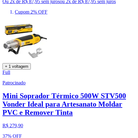
Ou 2x de R$ 87,95 sem juros
ou
2
x de
R$ 87,95
sem juros
Cupom 2% OFF
+ 1 voltagem
Full
Patrocinado
Mini Soprador Térmico 500W STV500
Vonder Ideal para Artesanato Moldar
PVC e Remover Tinta
R$ 279,90
37% OFF