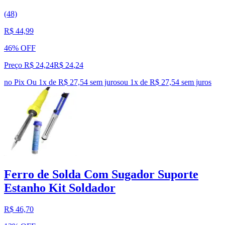
(48)
R$ 44,99
46% OFF
Preço R$ 24,24
R$
24
,
24
no Pix
Ou 1x de R$ 27,54 sem juros
ou
1
x de
R$ 27,54
sem juros
Ferro de Solda Com Sugador Suporte
Estanho Kit Soldador
R$ 46,70