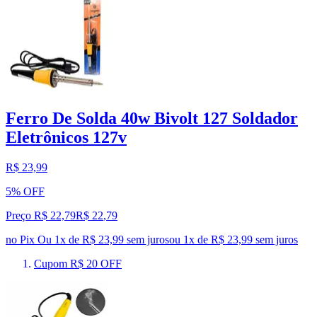
Ferro De Solda 40w Bivolt 127 Soldador
Eletrônicos 127v
R$ 23,99
5% OFF
Preço R$ 22,79
R$
22
,
79
no Pix
Ou 1x de R$ 23,99 sem juros
ou
1
x de
R$ 23,99
sem juros
Cupom R$ 20 OFF