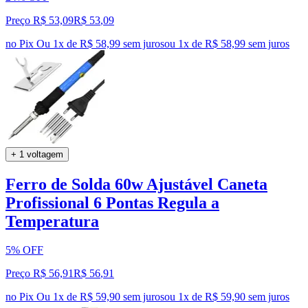
Preço R$ 53,09
R$
53
,
09
no Pix
Ou 1x de R$ 58,99 sem juros
ou
1
x de
R$ 58,99
sem juros
+ 1 voltagem
Ferro de Solda 60w Ajustável Caneta
Profissional 6 Pontas Regula a
Temperatura
5% OFF
Preço R$ 56,91
R$
56
,
91
no Pix
Ou 1x de R$ 59,90 sem juros
ou
1
x de
R$ 59,90
sem juros