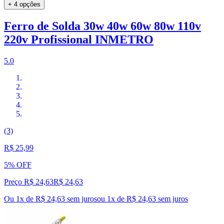
+ 4 opções
Ferro de Solda 30w 40w 60w 80w 110v
220v Profissional INMETRO
5.0
(3)
R$ 25,99
5% OFF
Preço R$ 24,63
R$
24
,
63
Ou 1x de R$ 24,63 sem juros
ou
1
x de
R$ 24,63
sem juros