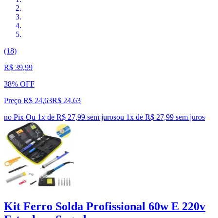
(18)
R$ 39,99
38% OFF
Preço R$ 24,63
R$
24
,
63
no Pix
Ou 1x de R$ 27,99 sem juros
ou
1
x de
R$ 27,99
sem juros
Kit Ferro Solda Profissional 60w E 220v