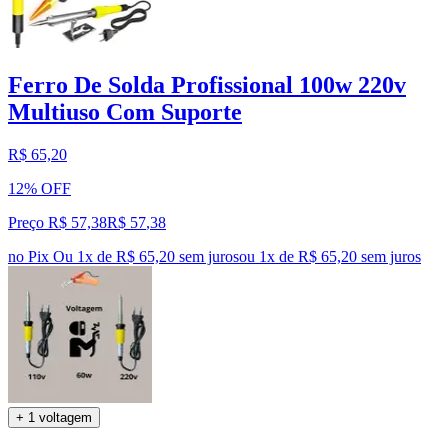
Ferro De Solda Profissional 100w 220v
Multiuso Com Suporte
R$ 65,20
12% OFF
Preço R$ 57,38
R$
57
,
38
no Pix
Ou 1x de R$ 65,20 sem juros
ou
1
x de
R$ 65,20
sem juros
+ 1 voltagem