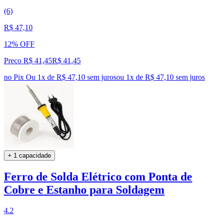
(6)
R$ 47,10
12% OFF
Preço R$ 41,45
R$
41
,
45
no Pix
Ou 1x de R$ 47,10 sem juros
ou
1
x de
R$ 47,10
sem juros
+ 1 capacidade
Ferro de Solda Elétrico com Ponta de
Cobre e Estanho para Soldagem
4.2