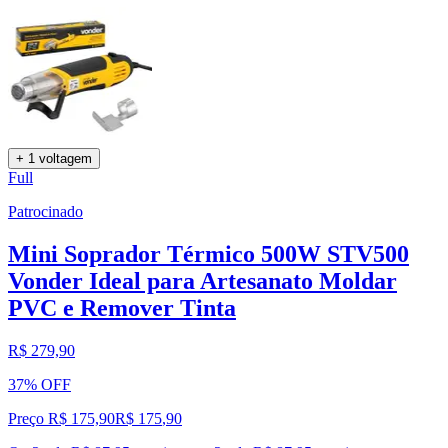
+ 1 voltagem
Full
Patrocinado
Mini Soprador Térmico 500W STV500
Vonder Ideal para Artesanato Moldar
PVC e Remover Tinta
R$ 279,90
37% OFF
Preço R$ 175,90
R$
175
,
90