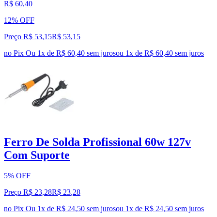
R$ 60,40
12% OFF
Preço R$ 53,15
R$
53
,
15
no Pix
Ou 1x de R$ 60,40 sem juros
ou
1
x de
R$ 60,40
sem juros
Ferro De Solda Profissional 60w 127v
Com Suporte
5% OFF
Preço R$ 23,28
R$
23
,
28
no Pix
Ou 1x de R$ 24,50 sem juros
ou
1
x de
R$ 24,50
sem juros