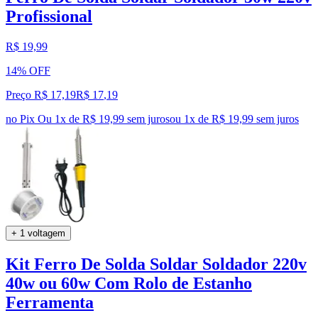
Profissional
R$ 19,99
14% OFF
Preço R$ 17,19
R$
17
,
19
no Pix
Ou 1x de R$ 19,99 sem juros
ou
1
x de
R$ 19,99
sem juros
+ 1 voltagem
Kit Ferro De Solda Soldar Soldador 220v
40w ou 60w Com Rolo de Estanho
Ferramenta