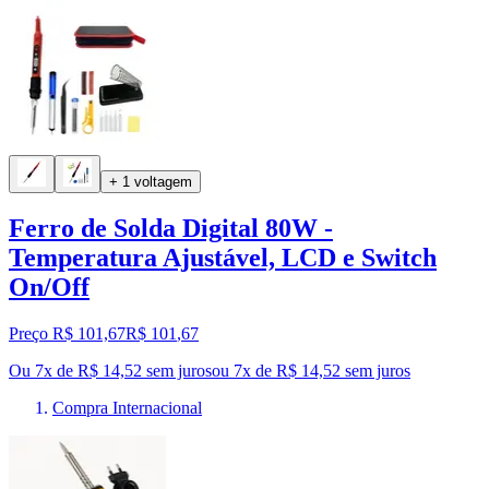
+ 1 voltagem
Ferro de Solda Digital 80W -
Temperatura Ajustável, LCD e Switch
On/Off
Preço R$ 101,67
R$
101
,
67
Ou 7x de R$ 14,52 sem juros
ou
7
x de
R$ 14,52
sem juros
Compra Internacional