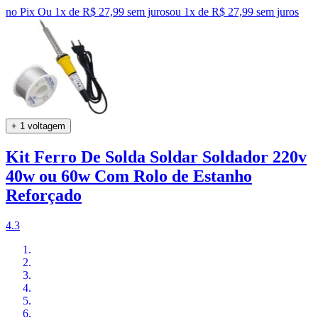
no Pix
Ou 1x de R$ 27,99 sem juros
ou
1
x de
R$ 27,99
sem juros
+ 1 voltagem
Kit Ferro De Solda Soldar Soldador 220v
40w ou 60w Com Rolo de Estanho
Reforçado
4.3