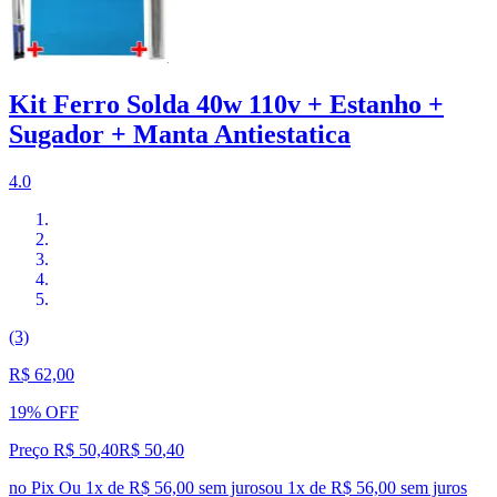
Kit Ferro Solda 40w 110v + Estanho +
Sugador + Manta Antiestatica
4.0
(3)
R$ 62,00
19% OFF
Preço R$ 50,40
R$
50
,
40
no Pix
Ou 1x de R$ 56,00 sem juros
ou
1
x de
R$ 56,00
sem juros