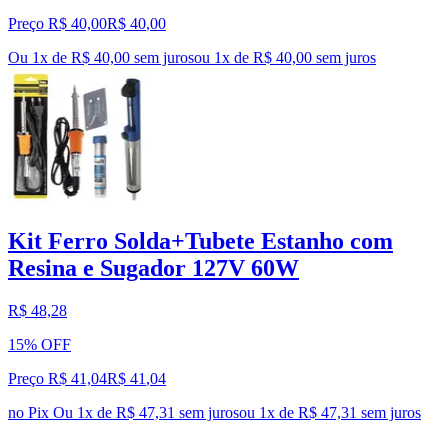
Preço R$ 40,00
R$
40
,
00
Ou 1x de R$ 40,00 sem juros
ou
1
x de
R$ 40,00
sem juros
Kit Ferro Solda+Tubete Estanho com
Resina e Sugador 127V 60W
R$ 48,28
15% OFF
Preço R$ 41,04
R$
41
,
04
no Pix
Ou 1x de R$ 47,31 sem juros
ou
1
x de
R$ 47,31
sem juros