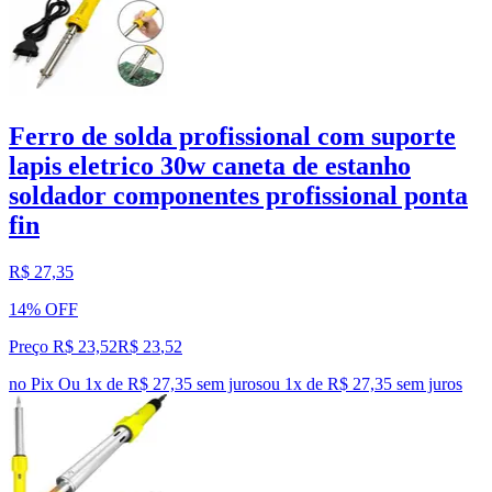
Ferro de solda profissional com suporte
lapis eletrico 30w caneta de estanho
soldador componentes profissional ponta
fin
R$ 27,35
14% OFF
Preço R$ 23,52
R$
23
,
52
no Pix
Ou 1x de R$ 27,35 sem juros
ou
1
x de
R$ 27,35
sem juros