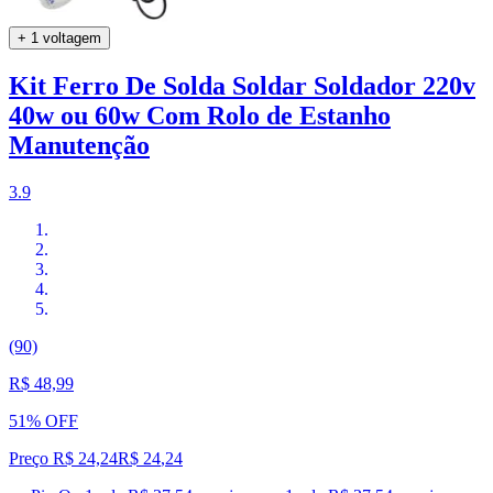
+ 1 voltagem
Kit Ferro De Solda Soldar Soldador 220v
40w ou 60w Com Rolo de Estanho
Manutenção
3.9
(90)
R$ 48,99
51% OFF
Preço R$ 24,24
R$
24
,
24