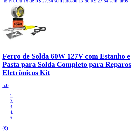
no Pix
Ou 1x de R$ 27,54 sem juros
ou
1
x de
R$ 27,54
sem juros
Ferro de Solda 60W 127V com Estanho e
Pasta para Solda Completo para Reparos
Eletrônicos Kit
5.0
(6)