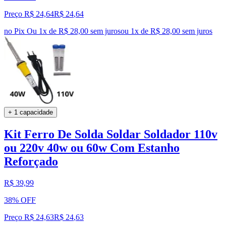
Preço R$ 24,64
R$
24
,
64
no Pix
Ou 1x de R$ 28,00 sem juros
ou
1
x de
R$ 28,00
sem juros
+ 1 capacidade
Kit Ferro De Solda Soldar Soldador 110v
ou 220v 40w ou 60w Com Estanho
Reforçado
R$ 39,99
38% OFF
Preço R$ 24,63
R$
24
,
63