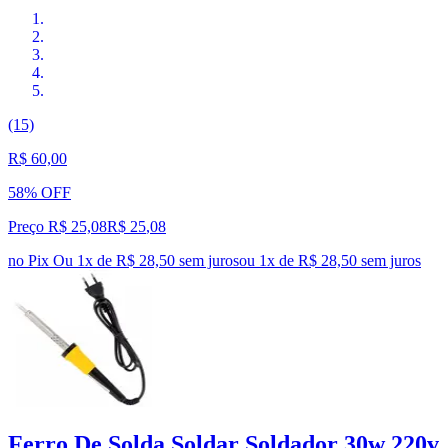
(15)
R$ 60,00
58% OFF
Preço R$ 25,08
R$
25
,
08
no Pix
Ou 1x de R$ 28,50 sem juros
ou
1
x de
R$ 28,50
sem juros
Ferro De Solda Soldar Soldador 30w 220v