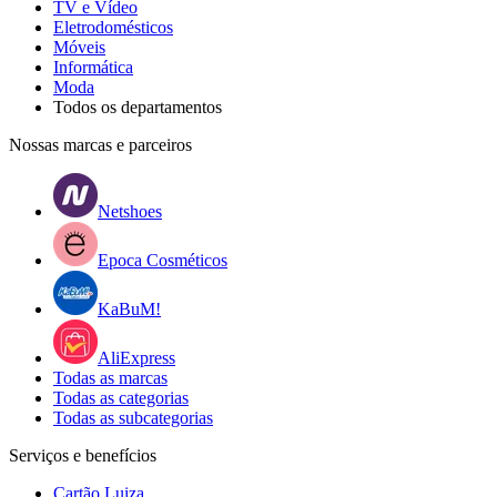
TV e Vídeo
Eletrodomésticos
Móveis
Informática
Moda
Todos os departamentos
Nossas marcas e parceiros
Netshoes
Epoca Cosméticos
KaBuM!
AliExpress
Todas as marcas
Todas as categorias
Todas as subcategorias
Serviços e benefícios
Cartão Luiza