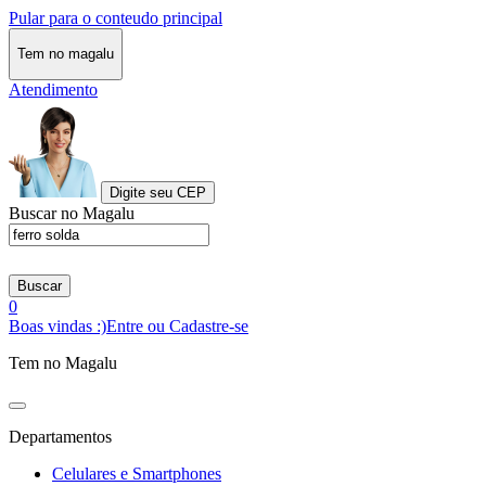
Pular para o conteudo principal
Tem no magalu
Atendimento
Digite seu CEP
Buscar no Magalu
Buscar
0
Boas vindas :)
Entre ou Cadastre-se
Tem no Magalu
Departamentos
Celulares e Smartphones