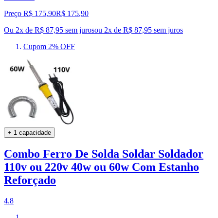
Preço R$ 175,90
R$
175
,
90
Ou 2x de R$ 87,95 sem juros
ou
2
x de
R$ 87,95
sem juros
Cupom 2% OFF
+ 1 capacidade
Combo Ferro De Solda Soldar Soldador
110v ou 220v 40w ou 60w Com Estanho
Reforçado
4.8