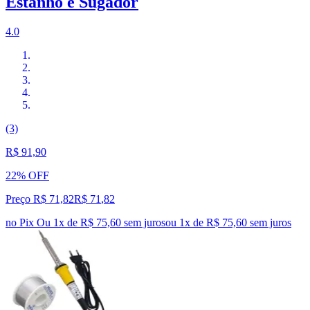
Estanho e Sugador
4.0
(3)
R$ 91,90
22% OFF
Preço R$ 71,82
R$
71
,
82
no Pix
Ou 1x de R$ 75,60 sem juros
ou
1
x de
R$ 75,60
sem juros