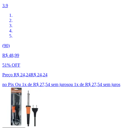
3.9
(90)
R$ 48,99
51% OFF
Preço R$ 24,24
R$
24
,
24
no Pix
Ou 1x de R$ 27,54 sem juros
ou
1
x de
R$ 27,54
sem juros