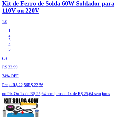
Kit de Ferro de Solda 60W Soldador para
110V ou 220V
1.0
(3)
R$ 33,99
34% OFF
Preço R$ 22,56
R$
22
,
56
no Pix
Ou 1x de R$ 25,64 sem juros
ou
1
x de
R$ 25,64
sem juros