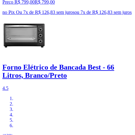
Preço R$ 799,00
R$
799
,
00
no Pix
Ou 7x de R$ 126,83 sem juros
ou
7
x de
R$ 126,83
sem juros
Forno Elétrico de Bancada Best - 66
Litros, Branco/Preto
4.5