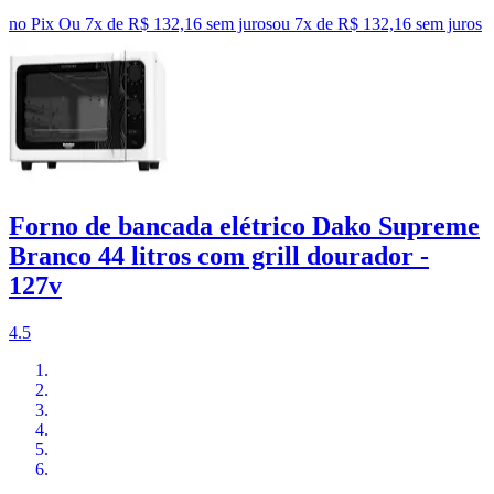
no Pix
Ou 7x de R$ 132,16 sem juros
ou
7
x de
R$ 132,16
sem juros
Forno de bancada elétrico Dako Supreme
Branco 44 litros com grill dourador -
127v
4.5