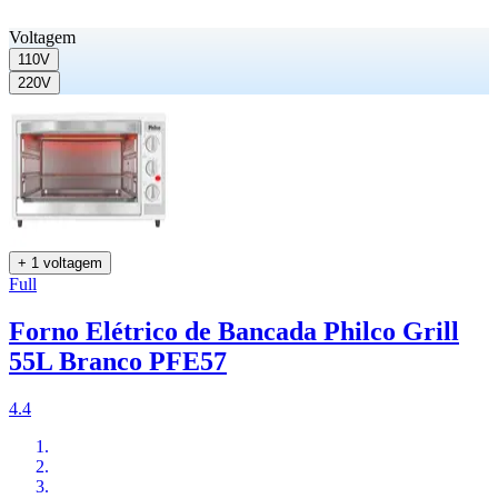
Voltagem
110V
220V
+ 1 voltagem
Full
Forno Elétrico de Bancada Philco Grill
55L Branco PFE57
4.4