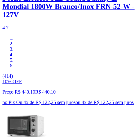
Mondial 1800W Branco/Inox FRN-52-W -
127V
4.7
(414)
10% OFF
Preço R$ 440,10
R$
440
,
10
no Pix
Ou 4x de R$ 122,25 sem juros
ou
4
x de
R$ 122,25
sem juros