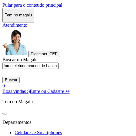
Pular para o conteudo principal
Tem no magalu
Atendimento
Digite seu CEP
Buscar no Magalu
Buscar
0
Boas vindas :)
Entre ou Cadastre-se
Tem no Magalu
Departamentos
Celulares e Smartphones