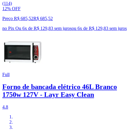
(114)
12% OFF
Preço R$ 685,52
R$
685
,
52
no Pix
Ou 6x de R$ 129,83 sem juros
ou
6
x de
R$ 129,83
sem juros
Full
Forno de bancada elétrico 46L Branco
1750w 127V - Layr Easy Clean
4.8