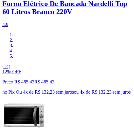
Forno Elétrico De Bancada Nardelli Top
60 Litros Branco 220V
4.9
(14)
12% OFF
Preço R$ 465,43
R$
465
,
43
no Pix
Ou 4x de R$ 132,23 sem juros
ou
4
x de
R$ 132,23
sem juros