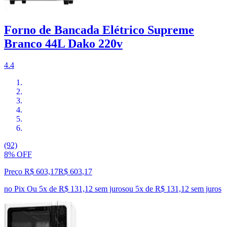
Forno de Bancada Elétrico Supreme
Branco 44L Dako 220v
4.4
(92)
8% OFF
Preço R$ 603,17
R$
603
,
17
no Pix
Ou 5x de R$ 131,12 sem juros
ou
5
x de
R$ 131,12
sem juros