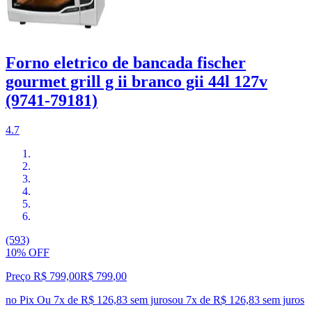
Forno eletrico de bancada fischer
gourmet grill g ii branco gii 44l 127v
(9741-79181)
4.7
(593)
10% OFF
Preço R$ 799,00
R$
799
,
00
no Pix
Ou 7x de R$ 126,83 sem juros
ou
7
x de
R$ 126,83
sem juros