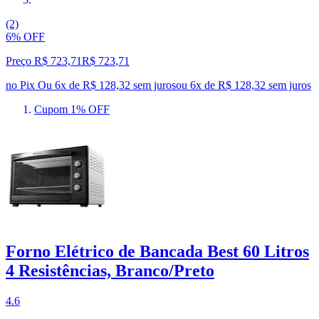
(2)
6% OFF
Preço R$ 723,71
R$
723
,
71
no Pix
Ou 6x de R$ 128,32 sem juros
ou
6
x de
R$ 128,32
sem juros
Cupom 1% OFF
Forno Elétrico de Bancada Best 60 Litros
4 Resistências, Branco/Preto
4.6