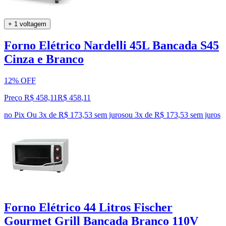
+ 1 voltagem
Forno Elétrico Nardelli 45L Bancada S45
Cinza e Branco
12% OFF
Preço R$ 458,11
R$
458
,
11
no Pix
Ou 3x de R$ 173,53 sem juros
ou
3
x de
R$ 173,53
sem juros
Forno Elétrico 44 Litros Fischer
Gourmet Grill Bancada Branco 110V