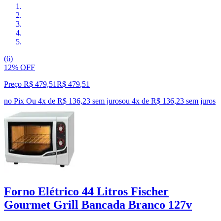
(6)
12% OFF
Preço R$ 479,51
R$
479
,
51
no Pix
Ou 4x de R$ 136,23 sem juros
ou
4
x de
R$ 136,23
sem juros
Forno Elétrico 44 Litros Fischer
Gourmet Grill Bancada Branco 127v