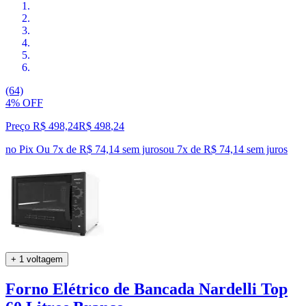
(64)
4% OFF
Preço R$ 498,24
R$
498
,
24
no Pix
Ou 7x de R$ 74,14 sem juros
ou
7
x de
R$ 74,14
sem juros
+ 1 voltagem
Forno Elétrico de Bancada Nardelli Top