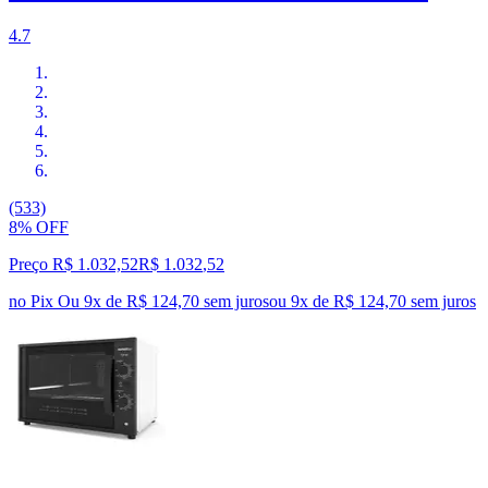
4.7
(533)
8% OFF
Preço R$ 1.032,52
R$
1.032
,
52
no Pix
Ou 9x de R$ 124,70 sem juros
ou
9
x de
R$ 124,70
sem juros