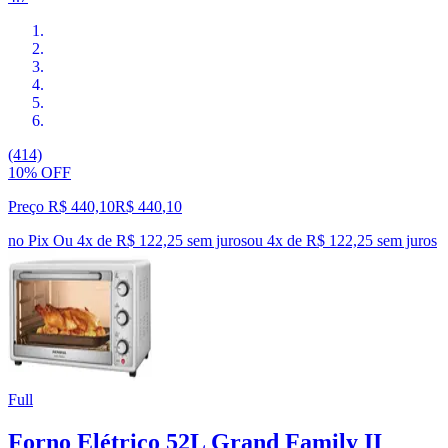
(414)
10% OFF
Preço R$ 440,10
R$
440
,
10
no Pix
Ou 4x de R$ 122,25 sem juros
ou
4
x de
R$ 122,25
sem juros
Full
Forno Elétrico 52L Grand Family II