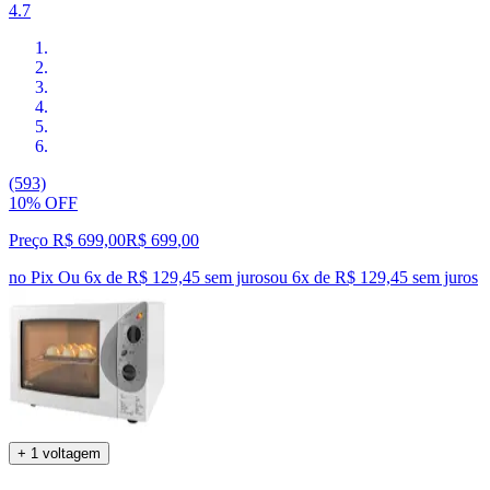
4.7
(593)
10% OFF
Preço R$ 699,00
R$
699
,
00
no Pix
Ou 6x de R$ 129,45 sem juros
ou
6
x de
R$ 129,45
sem juros
+ 1 voltagem