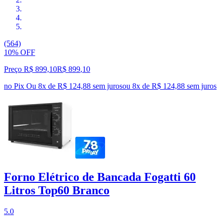
(564)
10% OFF
Preço R$ 899,10
R$
899
,
10
no Pix
Ou 8x de R$ 124,88 sem juros
ou
8
x de
R$ 124,88
sem juros
Forno Elétrico de Bancada Fogatti 60
Litros Top60 Branco
5.0