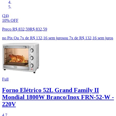
(24)
10% OFF
Preço R$ 832,59
R$
832
,
59
no Pix
Ou 7x de R$ 132,16 sem juros
ou
7
x de
R$ 132,16
sem juros
Full
Forno Elétrico 52L Grand Family II
Mondial 1800W Branco/Inox FRN-52-W -
220V
4.7