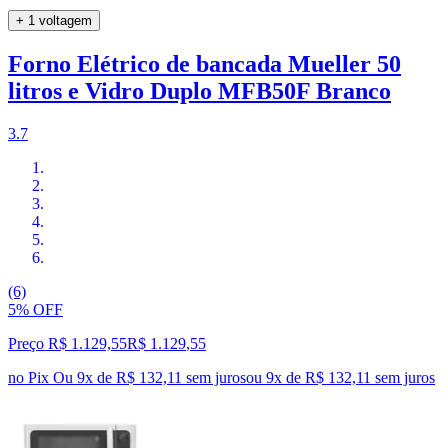
+ 1 voltagem
Forno Elétrico de bancada Mueller 50
litros e Vidro Duplo MFB50F Branco
3.7
(6)
5% OFF
Preço R$ 1.129,55
R$
1.129
,
55
no Pix
Ou 9x de R$ 132,11 sem juros
ou
9
x de
R$ 132,11
sem juros