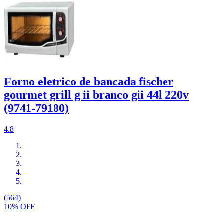
Forno eletrico de bancada fischer
gourmet grill g ii branco gii 44l 220v
(9741-79180)
4.8
(564)
10% OFF