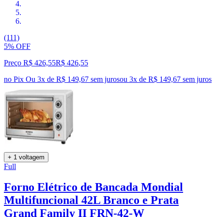
(111)
5% OFF
Preço R$ 426,55
R$
426
,
55
no Pix
Ou 3x de R$ 149,67 sem juros
ou
3
x de
R$ 149,67
sem juros
+ 1 voltagem
Full
Forno Elétrico de Bancada Mondial
Multifuncional 42L Branco e Prata
Grand Family II FRN-42-W