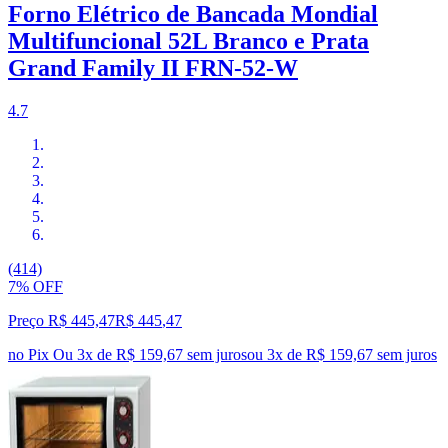
Forno Elétrico de Bancada Mondial
Multifuncional 52L Branco e Prata
Grand Family II FRN-52-W
4.7
(414)
7% OFF
Preço R$ 445,47
R$
445
,
47
no Pix
Ou 3x de R$ 159,67 sem juros
ou
3
x de
R$ 159,67
sem juros