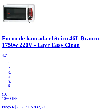
Forno de bancada elétrico 46L Branco
1750w 220V - Layr Easy Clean
4.7
(16)
10% OFF
Preço R$ 832,59
R$
832
,
59