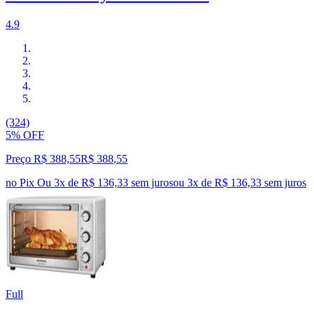
4.9
(324)
5% OFF
Preço R$ 388,55
R$
388
,
55
no Pix
Ou 3x de R$ 136,33 sem juros
ou
3
x de
R$ 136,33
sem juros
Full