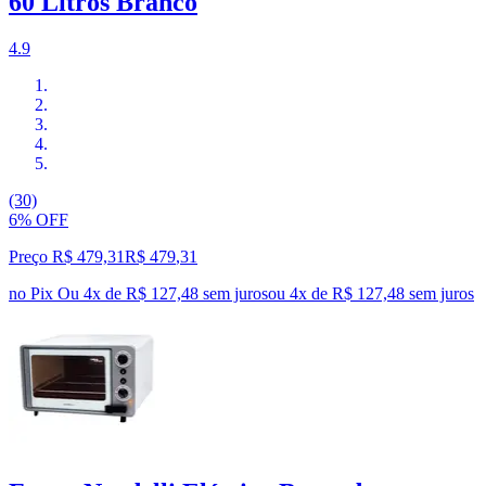
60 Litros Branco
4.9
(30)
6% OFF
Preço R$ 479,31
R$
479
,
31
no Pix
Ou 4x de R$ 127,48 sem juros
ou
4
x de
R$ 127,48
sem juros