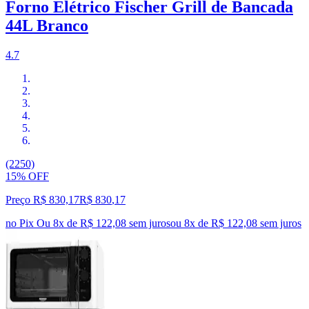
Forno Elétrico Fischer Grill de Bancada
44L Branco
4.7
(2250)
15% OFF
Preço R$ 830,17
R$
830
,
17
no Pix
Ou 8x de R$ 122,08 sem juros
ou
8
x de
R$ 122,08
sem juros