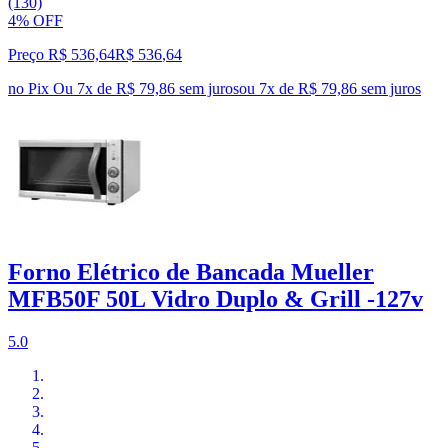
(130)
4% OFF
Preço R$ 536,64
R$
536
,
64
no Pix
Ou 7x de R$ 79,86 sem juros
ou
7
x de
R$ 79,86
sem juros
Forno Elétrico de Bancada Mueller
MFB50F 50L Vidro Duplo & Grill -127v
5.0