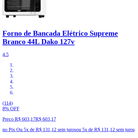
Forno de Bancada Elétrico Supreme
Branco 44L Dako 127v
4.5
(114)
8% OFF
Preço R$ 603,17
R$
603
,
17
no Pix
Ou 5x de R$ 131,12 sem juros
ou
5
x de
R$ 131,12
sem juros