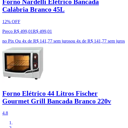
Forno Nardelli Elétrico Bancada
Calábria Branco 45L
12% OFF
Preço R$ 499,01
R$
499
,
01
no Pix
Ou 4x de R$ 141,77 sem juros
ou
4
x de
R$ 141,77
sem juros
Forno Elétrico 44 Litros Fischer
Gourmet Grill Bancada Branco 220v
4.8