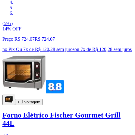
(595)
14% OFF
Preço R$ 724,07
R$
724
,
07
no Pix
Ou 7x de R$ 120,28 sem juros
ou
7
x de
R$ 120,28
sem juros
+ 1 voltagem
Forno Elétrico Fischer Gourmet Grill
44L