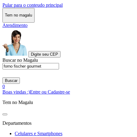
Pular para o conteudo principal
Tem no magalu
Atendimento
Digite seu CEP
Buscar no Magalu
Buscar
0
Boas vindas :)
Entre ou Cadastre-se
Tem no Magalu
Departamentos
Celulares e Smartphones