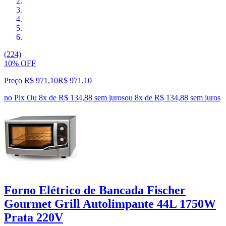
(224)
10% OFF
Preço R$ 971,10
R$
971
,
10
no Pix
Ou 8x de R$ 134,88 sem juros
ou
8
x de
R$ 134,88
sem juros
Forno Elétrico de Bancada Fischer
Gourmet Grill Autolimpante 44L 1750W
Prata 220V