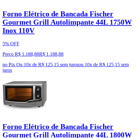
Forno Elétrico de Bancada Fischer
Gourmet Grill Autolimpante 44L 1750W
Inox 110V
5% OFF
Preço R$ 1.188,88
R$
1.188
,
88
no Pix
Ou 10x de R$ 125,15 sem juros
ou
10
x de
R$ 125,15
sem
juros
Forno Elétrico de Bancada Fischer
Gourmet Grill Autolimpante 44L 1800W