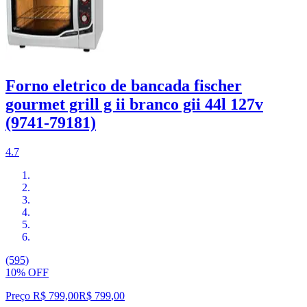
Forno eletrico de bancada fischer
gourmet grill g ii branco gii 44l 127v
(9741-79181)
4.7
(595)
10% OFF
Preço R$ 799,00
R$
799
,
00