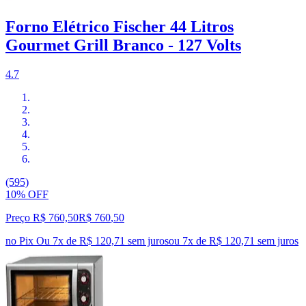
Forno Elétrico Fischer 44 Litros
Gourmet Grill Branco - 127 Volts
4.7
(595)
10% OFF
Preço R$ 760,50
R$
760
,
50
no Pix
Ou 7x de R$ 120,71 sem juros
ou
7
x de
R$ 120,71
sem juros