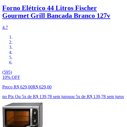
Forno Elétrico 44 Litros Fischer
Gourmet Grill Bancada Branco 127v
4.7
(595)
10% OFF
Preço R$ 629,00
R$
629
,
00
no Pix
Ou 5x de R$ 139,78 sem juros
ou
5
x de
R$ 139,78
sem juros