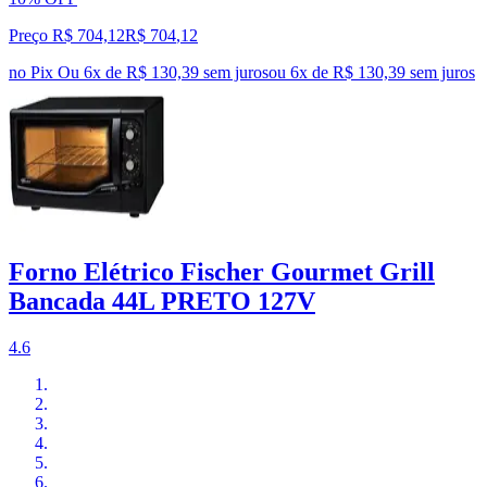
Preço R$ 704,12
R$
704
,
12
no Pix
Ou 6x de R$ 130,39 sem juros
ou
6
x de
R$ 130,39
sem juros
Forno Elétrico Fischer Gourmet Grill
Bancada 44L PRETO 127V
4.6