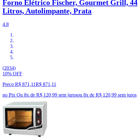
Forno Elétrico Fischer, Gourmet Grill, 44
Litros, Autolimpante, Prata
4.8
(2034)
10% OFF
Preço R$ 871,11
R$
871
,
11
no Pix
Ou 8x de R$ 120,99 sem juros
ou
8
x de
R$ 120,99
sem juros