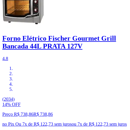
Forno Elétrico Fischer Gourmet Grill
Bancada 44L PRATA 127V
4.8
(2034)
14% OFF
Preço R$ 738,86
R$
738
,
86
no Pix
Ou 7x de R$ 122,73 sem juros
ou
7
x de
R$ 122,73
sem juros