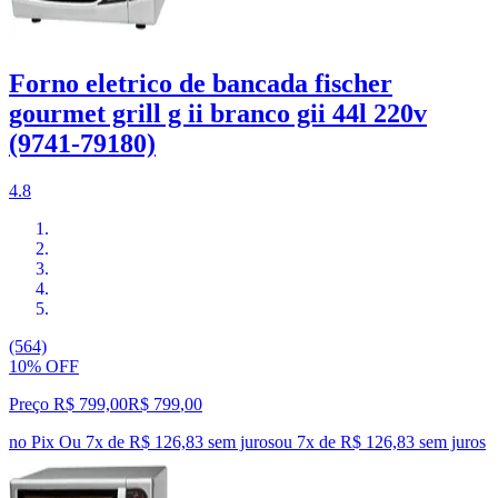
Forno eletrico de bancada fischer
gourmet grill g ii branco gii 44l 220v
(9741-79180)
4.8
(564)
10% OFF
Preço R$ 799,00
R$
799
,
00
no Pix
Ou 7x de R$ 126,83 sem juros
ou
7
x de
R$ 126,83
sem juros