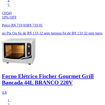
(2034)
10% OFF
Preço R$ 719,91
R$
719
,
91
no Pix
Ou 6x de R$ 133,32 sem juros
ou
6
x de
R$ 133,32
sem juros
Forno Elétrico Fischer Gourmet Grill
Bancada 44L BRANCO 220V
4.8