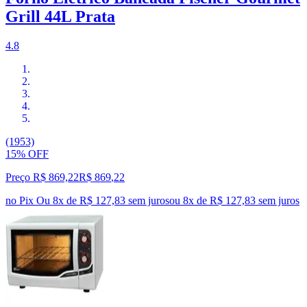
Grill 44L Prata
4.8
(1953)
15% OFF
Preço R$ 869,22
R$
869
,
22
no Pix
Ou 8x de R$ 127,83 sem juros
ou
8
x de
R$ 127,83
sem juros