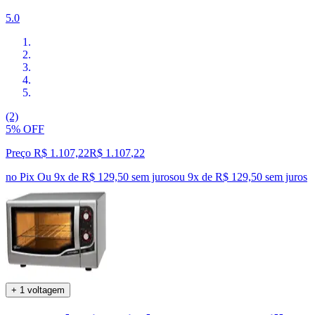
5.0
(2)
5% OFF
Preço R$ 1.107,22
R$
1.107
,
22
no Pix
Ou 9x de R$ 129,50 sem juros
ou
9
x de
R$ 129,50
sem juros
+ 1 voltagem