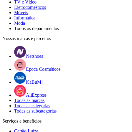
TV e Vídeo
Eletrodomésticos
Móveis
Informática
Moda
Todos os departamentos
Nossas marcas e parceiros
Netshoes
Epoca Cosméticos
KaBuM!
AliExpress
Todas as marcas
Todas as categorias
Todas as subcategorias
Serviços e benefícios
Cartão Luiza