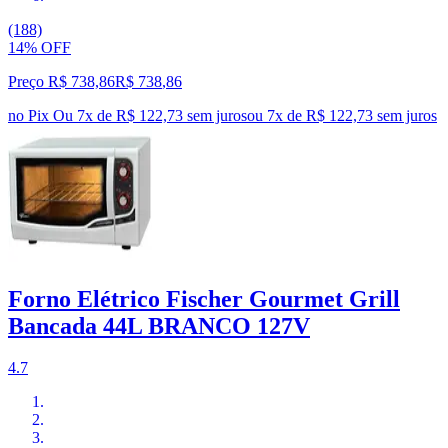
(188)
14% OFF
Preço R$ 738,86
R$
738
,
86
no Pix
Ou 7x de R$ 122,73 sem juros
ou
7
x de
R$ 122,73
sem juros
Forno Elétrico Fischer Gourmet Grill
Bancada 44L BRANCO 127V
4.7