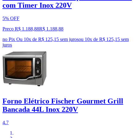
com Timer Inox 220V
5% OFF
Preço R$ 1.188,88
R$
1.188
,
88
no Pix
Ou 10x de R$ 125,15 sem juros
ou
10
x de
R$ 125,15
sem
juros
Forno Elétrico Fischer Gourmet Grill
Bancada 44L Inox 220V
4.7