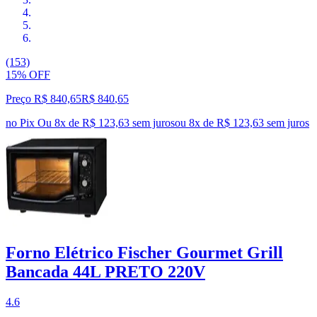
(153)
15% OFF
Preço R$ 840,65
R$
840
,
65
no Pix
Ou 8x de R$ 123,63 sem juros
ou
8
x de
R$ 123,63
sem juros
Forno Elétrico Fischer Gourmet Grill
Bancada 44L PRETO 220V
4.6