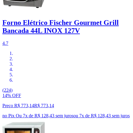
Forno Elétrico Fischer Gourmet Grill
Bancada 44L INOX 127V
4.7
(224)
14% OFF
Preço R$ 773,14
R$
773
,
14
no Pix
Ou 7x de R$ 128,43 sem juros
ou
7
x de
R$ 128,43
sem juros