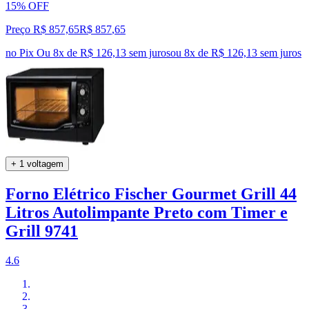
15% OFF
Preço R$ 857,65
R$
857
,
65
no Pix
Ou 8x de R$ 126,13 sem juros
ou
8
x de
R$ 126,13
sem juros
+ 1 voltagem
Forno Elétrico Fischer Gourmet Grill 44
Litros Autolimpante Preto com Timer e
Grill 9741
4.6