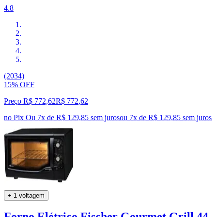
4.8
(2034)
15% OFF
Preço R$ 772,62
R$
772
,
62
no Pix
Ou 7x de R$ 129,85 sem juros
ou
7
x de
R$ 129,85
sem juros
+ 1 voltagem
Forno Elétrico Fischer Gourmet Grill 44