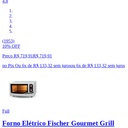
4.8
(1953)
10% OFF
Preço R$ 719,91
R$
719
,
91
no Pix
Ou 6x de R$ 133,32 sem juros
ou
6
x de
R$ 133,32
sem juros
Full
Forno Elétrico Fischer Gourmet Grill