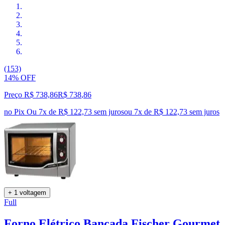
(153)
14% OFF
Preço R$ 738,86
R$
738
,
86
no Pix
Ou 7x de R$ 122,73 sem juros
ou
7
x de
R$ 122,73
sem juros
+ 1 voltagem
Full
Forno Elétrico Bancada Fischer Gourmet