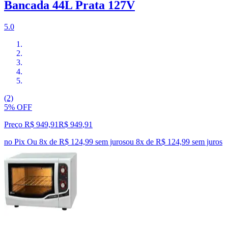
Bancada 44L Prata 127V
5.0
(2)
5% OFF
Preço R$ 949,91
R$
949
,
91
no Pix
Ou 8x de R$ 124,99 sem juros
ou
8
x de
R$ 124,99
sem juros