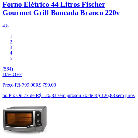
Forno Elétrico 44 Litros Fischer
Gourmet Grill Bancada Branco 220v
4.8
(564)
10% OFF
Preço R$ 799,00
R$
799
,
00
no Pix
Ou 7x de R$ 126,83 sem juros
ou
7
x de
R$ 126,83
sem juros