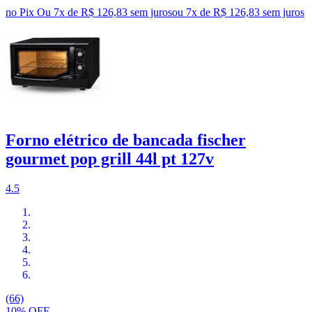
no Pix
Ou 7x de R$ 126,83 sem juros
ou
7
x de
R$ 126,83
sem juros
Forno elétrico de bancada fischer
gourmet pop grill 44l pt 127v
4.5
(66)
10% OFF