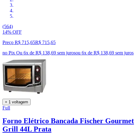
(564)
14% OFF
Preço R$ 715,65
R$
715
,
65
no Pix
Ou 6x de R$ 138,69 sem juros
ou
6
x de
R$ 138,69
sem juros
+ 1 voltagem
Full
Forno Elétrico Bancada Fischer Gourmet
Grill 44L Prata