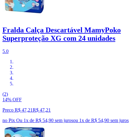
Fralda Calça Descartável MamyPoko
Superproteção XG com 24 unidades
5.0
(2)
14% OFF
Preço R$ 47,21
R$
47
,
21
no Pix
Ou 1x de R$ 54,90 sem juros
ou
1
x de
R$ 54,90
sem juros