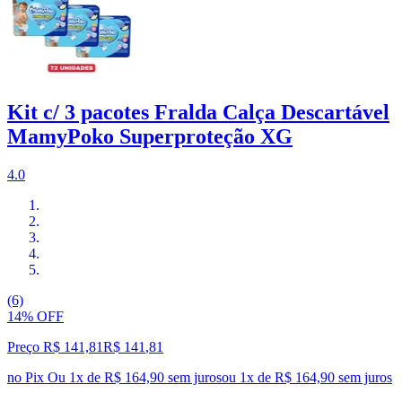
Kit c/ 3 pacotes Fralda Calça Descartável
MamyPoko Superproteção XG
4.0
(6)
14% OFF
Preço R$ 141,81
R$
141
,
81
no Pix
Ou 1x de R$ 164,90 sem juros
ou
1
x de
R$ 164,90
sem juros