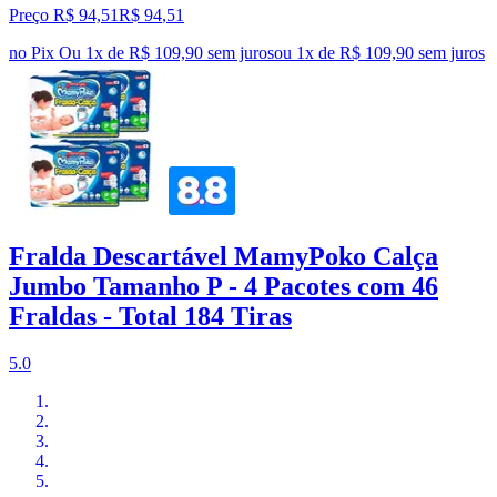
Preço R$ 94,51
R$
94
,
51
no Pix
Ou 1x de R$ 109,90 sem juros
ou
1
x de
R$ 109,90
sem juros
Fralda Descartável MamyPoko Calça
Jumbo Tamanho P - 4 Pacotes com 46
Fraldas - Total 184 Tiras
5.0