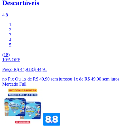
Descartáveis
4.8
(18)
10% OFF
Preço R$ 44,91
R$
44
,
91
no Pix
Ou 1x de R$ 49,90 sem juros
ou
1
x de
R$ 49,90
sem juros
Mercado Full