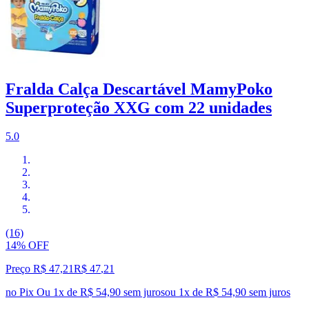
Fralda Calça Descartável MamyPoko
Superproteção XXG com 22 unidades
5.0
(16)
14% OFF
Preço R$ 47,21
R$
47
,
21
no Pix
Ou 1x de R$ 54,90 sem juros
ou
1
x de
R$ 54,90
sem juros