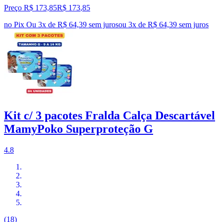
Preço R$ 173,85
R$
173
,
85
no Pix
Ou 3x de R$ 64,39 sem juros
ou
3
x de
R$ 64,39
sem juros
Kit c/ 3 pacotes Fralda Calça Descartável
MamyPoko Superproteção G
4.8
(18)