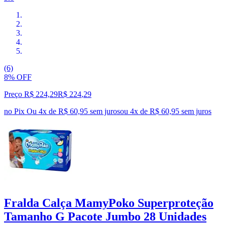
(6)
8% OFF
Preço R$ 224,29
R$
224
,
29
no Pix
Ou 4x de R$ 60,95 sem juros
ou
4
x de
R$ 60,95
sem juros
Fralda Calça MamyPoko Superproteção
Tamanho G Pacote Jumbo 28 Unidades