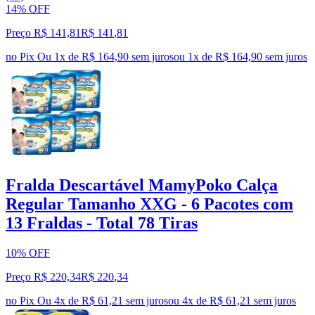
14% OFF
Preço R$ 141,81
R$
141
,
81
no Pix
Ou 1x de R$ 164,90 sem juros
ou
1
x de
R$ 164,90
sem juros
Fralda Descartável MamyPoko Calça
Regular Tamanho XXG - 6 Pacotes com
13 Fraldas - Total 78 Tiras
10% OFF
Preço R$ 220,34
R$
220
,
34
no Pix
Ou 4x de R$ 61,21 sem juros
ou
4
x de
R$ 61,21
sem juros