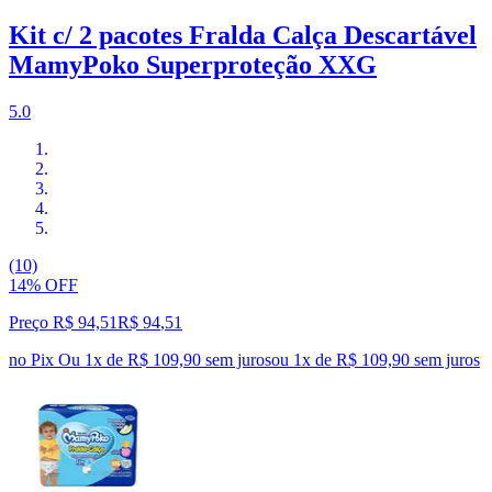
Kit c/ 2 pacotes Fralda Calça Descartável
MamyPoko Superproteção XXG
5.0
(10)
14% OFF
Preço R$ 94,51
R$
94
,
51
no Pix
Ou 1x de R$ 109,90 sem juros
ou
1
x de
R$ 109,90
sem juros