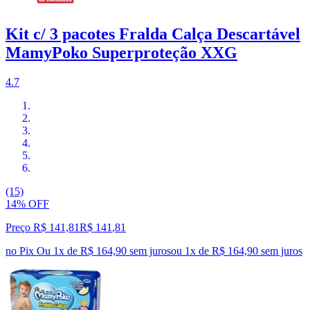
Kit c/ 3 pacotes Fralda Calça Descartável
MamyPoko Superproteção XXG
4.7
(15)
14% OFF
Preço R$ 141,81
R$
141
,
81
no Pix
Ou 1x de R$ 164,90 sem juros
ou
1
x de
R$ 164,90
sem juros