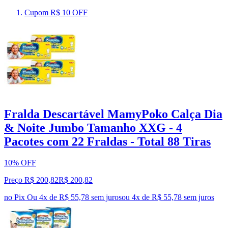
Cupom R$ 10 OFF
Fralda Descartável MamyPoko Calça Dia
& Noite Jumbo Tamanho XXG - 4
Pacotes com 22 Fraldas - Total 88 Tiras
10% OFF
Preço R$ 200,82
R$
200
,
82
no Pix
Ou 4x de R$ 55,78 sem juros
ou
4
x de
R$ 55,78
sem juros