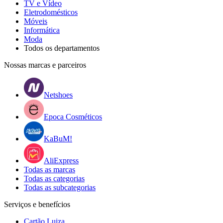
TV e Vídeo
Eletrodomésticos
Móveis
Informática
Moda
Todos os departamentos
Nossas marcas e parceiros
Netshoes
Epoca Cosméticos
KaBuM!
AliExpress
Todas as marcas
Todas as categorias
Todas as subcategorias
Serviços e benefícios
Cartão Luiza