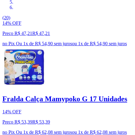
(20)
14% OFF
Preço R$ 47,21
R$
47
,
21
no Pix
Ou 1x de R$ 54,90 sem juros
ou
1
x de
R$ 54,90
sem juros
Fralda Calça Mamypoko G 17 Unidades
14% OFF
Preço R$ 53,39
R$
53
,
39
no Pix
Ou 1x de R$ 62,08 sem juros
ou
1
x de
R$ 62,08
sem juros