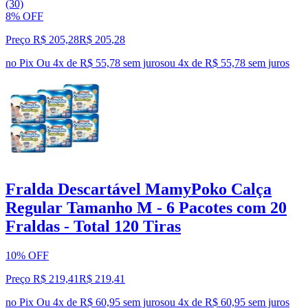
(30)
8% OFF
Preço R$ 205,28
R$
205
,
28
no Pix
Ou 4x de R$ 55,78 sem juros
ou
4
x de
R$ 55,78
sem juros
Fralda Descartável MamyPoko Calça
Regular Tamanho M - 6 Pacotes com 20
Fraldas - Total 120 Tiras
10% OFF
Preço R$ 219,41
R$
219
,
41
no Pix
Ou 4x de R$ 60,95 sem juros
ou
4
x de
R$ 60,95
sem juros