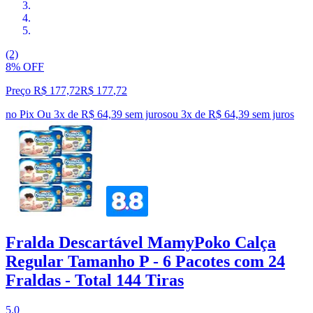
(2)
8% OFF
Preço R$ 177,72
R$
177
,
72
no Pix
Ou 3x de R$ 64,39 sem juros
ou
3
x de
R$ 64,39
sem juros
Fralda Descartável MamyPoko Calça
Regular Tamanho P - 6 Pacotes com 24
Fraldas - Total 144 Tiras
5.0