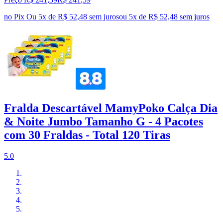
no Pix
Ou 5x de R$ 52,48 sem juros
ou
5
x de
R$ 52,48
sem juros
Fralda Descartável MamyPoko Calça Dia
& Noite Jumbo Tamanho G - 4 Pacotes
com 30 Fraldas - Total 120 Tiras
5.0