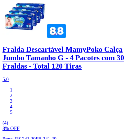
Fralda Descartável MamyPoko Calça
Jumbo Tamanho G - 4 Pacotes com 30
Fraldas - Total 120 Tiras
5.0
(4)
8% OFF
Preço R$ 241,39
R$
241
,
39