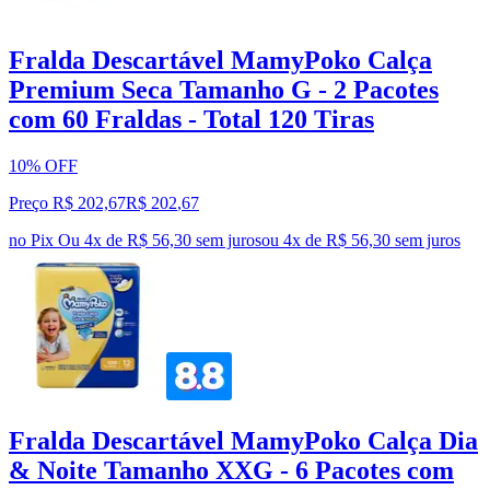
Fralda Descartável MamyPoko Calça
Premium Seca Tamanho G - 2 Pacotes
com 60 Fraldas - Total 120 Tiras
10% OFF
Preço R$ 202,67
R$
202
,
67
no Pix
Ou 4x de R$ 56,30 sem juros
ou
4
x de
R$ 56,30
sem juros
Fralda Descartável MamyPoko Calça Dia
& Noite Tamanho XXG - 6 Pacotes com