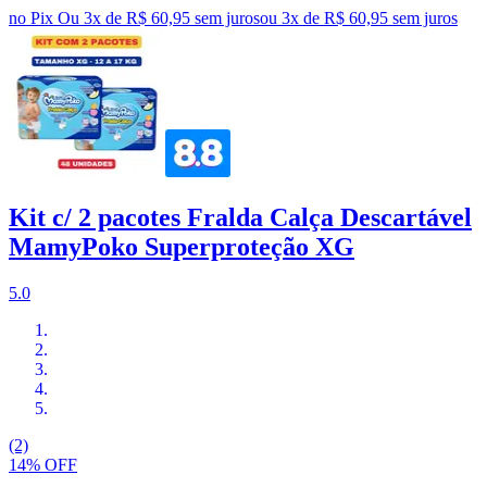
no Pix
Ou 3x de R$ 60,95 sem juros
ou
3
x de
R$ 60,95
sem juros
Kit c/ 2 pacotes Fralda Calça Descartável
MamyPoko Superproteção XG
5.0
(2)
14% OFF