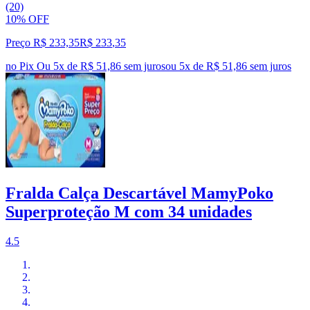
(20)
10% OFF
Preço R$ 233,35
R$
233
,
35
no Pix
Ou 5x de R$ 51,86 sem juros
ou
5
x de
R$ 51,86
sem juros
Fralda Calça Descartável MamyPoko
Superproteção M com 34 unidades
4.5