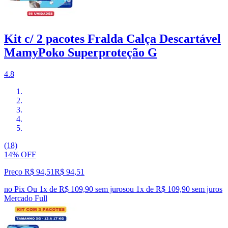
Kit c/ 2 pacotes Fralda Calça Descartável
MamyPoko Superproteção G
4.8
(18)
14% OFF
Preço R$ 94,51
R$
94
,
51
no Pix
Ou 1x de R$ 109,90 sem juros
ou
1
x de
R$ 109,90
sem juros
Mercado Full