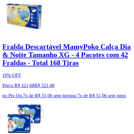
Fralda Descartável MamyPoko Calça Dia
& Noite Tamanho XG - 4 Pacotes com 42
Fraldas - Total 168 Tiras
10% OFF
Preço R$ 321,68
R$
321
,
68
no Pix
Ou 7x de R$ 51,06 sem juros
ou
7
x de
R$ 51,06
sem juros