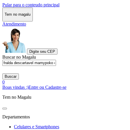
Pular para o conteudo principal
Tem no magalu
Atendimento
Digite seu CEP
Buscar no Magalu
Buscar
0
Boas vindas :)
Entre ou Cadastre-se
Tem no Magalu
Departamentos
Celulares e Smartphones