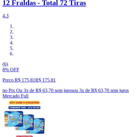
12 Fraldas - Total 72 Tiras
4.3
(6)
8% OFF
Preço R$ 175,81
R$
175
,
81
no Pix
Ou 3x de R$ 63,70 sem juros
ou
3
x de
R$ 63,70
sem juros
Mercado Full