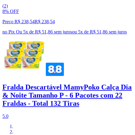
(2)
8% OFF
Preço R$ 238,54
R$
238
,
54
no Pix
Ou 5x de R$ 51,86 sem juros
ou
5
x de
R$ 51,86
sem juros
Fralda Descartável MamyPoko Calça Dia
& Noite Tamanho P - 6 Pacotes com 22
Fraldas - Total 132 Tiras
5.0