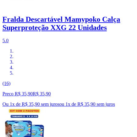
Fralda Descartável Mamypoko Calça
Superproteção XXG 22 Unidades
5.0
(16)
Preço R$ 35,90
R$
35
,
90
Ou 1x de R$ 35,90 sem juros
ou
1
x de
R$ 35,90
sem juros