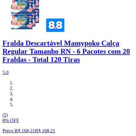
Fralda Descartável Mamypoko Calça
Regular Tamanho RN - 6 Pacotes com 20
Fraldas - Total 120 Tiras
5.0
(2)
8% OFF
Preço R$ 168,21
R$
168
,
21