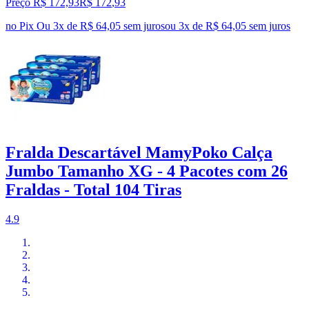
Preço R$ 172,93
R$
172
,
93
no Pix
Ou 3x de R$ 64,05 sem juros
ou
3
x de
R$ 64,05
sem juros
Fralda Descartável MamyPoko Calça
Jumbo Tamanho XG - 4 Pacotes com 26
Fraldas - Total 104 Tiras
4.9