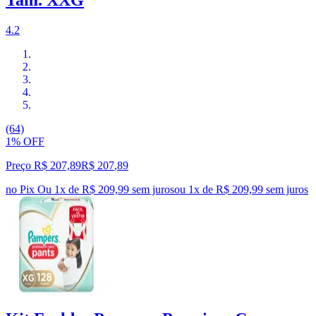
Tam. XXG
4.2
(64)
1% OFF
Preço R$ 207,89
R$
207
,
89
no Pix
Ou 1x de R$ 209,99 sem juros
ou
1
x de
R$ 209,99
sem juros