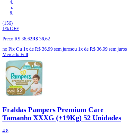
(156)
1% OFF
Preço R$ 36,62
R$
36
,
62
no Pix
Ou 1x de R$ 36,99 sem juros
ou
1
x de
R$ 36,99
sem juros
Mercado Full
Fraldas Pampers Premium Care
Tamanho XXXG (+19Kg) 52 Unidades
4.8