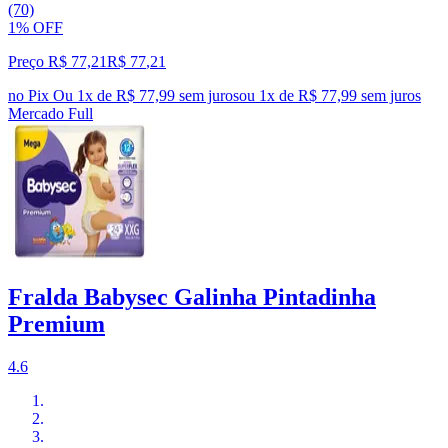
(70)
1% OFF
Preço R$ 77,21
R$
77
,
21
no Pix
Ou 1x de R$ 77,99 sem juros
ou
1
x de
R$ 77,99
sem juros
Mercado Full
Fralda Babysec Galinha Pintadinha
Premium
4.6