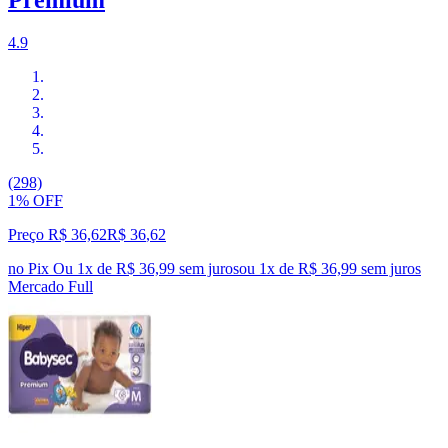
Premium
4.9
(298)
1% OFF
Preço R$ 36,62
R$
36
,
62
no Pix
Ou 1x de R$ 36,99 sem juros
ou
1
x de
R$ 36,99
sem juros
Mercado Full