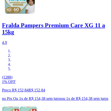
Fralda Pampers Premium Care XG 11 a
15kg
4.9
(1288)
1% OFF
Preço R$ 152,84
R$
152
,
84
no Pix
Ou 1x de R$ 154,38 sem juros
ou
1
x de
R$ 154,38
sem juros