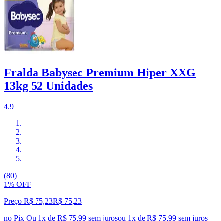
Fralda Babysec Premium Hiper XXG
13kg 52 Unidades
4.9
(80)
1% OFF
Preço R$ 75,23
R$
75
,
23
no Pix
Ou 1x de R$ 75,99 sem juros
ou
1
x de
R$ 75,99
sem juros