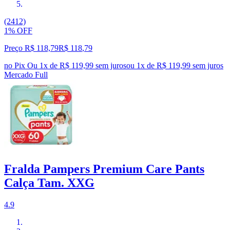
(2412)
1% OFF
Preço R$ 118,79
R$
118
,
79
no Pix
Ou 1x de R$ 119,99 sem juros
ou
1
x de
R$ 119,99
sem juros
Mercado Full
Fralda Pampers Premium Care Pants
Calça Tam. XXG
4.9