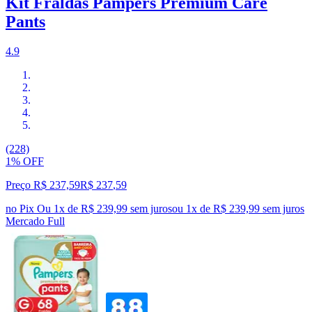
Kit Fraldas Pampers Premium Care
Pants
4.9
(228)
1% OFF
Preço R$ 237,59
R$
237
,
59
no Pix
Ou 1x de R$ 239,99 sem juros
ou
1
x de
R$ 239,99
sem juros
Mercado Full