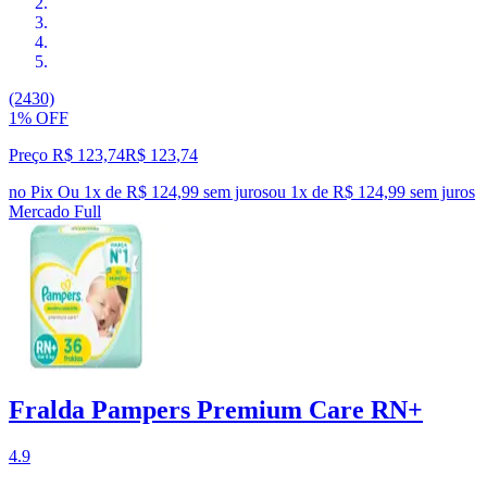
(2430)
1% OFF
Preço R$ 123,74
R$
123
,
74
no Pix
Ou 1x de R$ 124,99 sem juros
ou
1
x de
R$ 124,99
sem juros
Mercado Full
Fralda Pampers Premium Care RN+
4.9