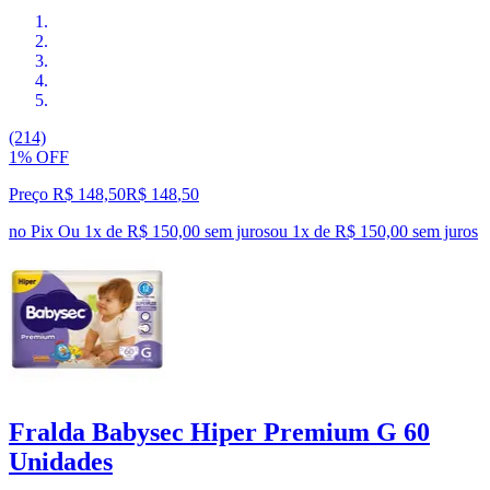
(214)
1% OFF
Preço R$ 148,50
R$
148
,
50
no Pix
Ou 1x de R$ 150,00 sem juros
ou
1
x de
R$ 150,00
sem juros
Fralda Babysec Hiper Premium G 60
Unidades