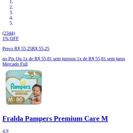
(2344)
1% OFF
Preço R$ 55,25
R$
55
,
25
no Pix
Ou 1x de R$ 55,81 sem juros
ou
1
x de
R$ 55,81
sem juros
Mercado Full
Fralda Pampers Premium Care M
4.9