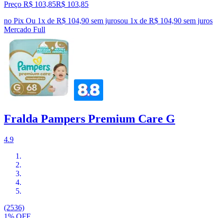
Preço R$ 103,85
R$
103
,
85
no Pix
Ou 1x de R$ 104,90 sem juros
ou
1
x de
R$ 104,90
sem juros
Mercado Full
Fralda Pampers Premium Care G
4.9
(2536)
1% OFF