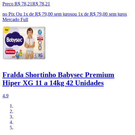
Preço R$ 78,21
R$
78
,
21
no Pix
Ou 1x de R$ 79,00 sem juros
ou
1
x de
R$ 79,00
sem juros
Mercado Full
Fralda Shortinho Babysec Premium
Hiper XG 11 a 14kg 42 Unidades
4.9