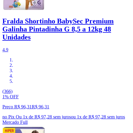
Fralda Shortinho BabySec Premium
Galinha Pintadinha G 8,5 a 12kg 48
Unidades
4.9
(366)
1% OFF
Preço R$ 96,31
R$
96
,
31
no Pix
Ou 1x de R$ 97,28 sem juros
ou
1
x de
R$ 97,28
sem juros
Mercado Full