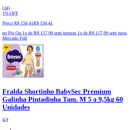
(34)
1% OFF
Preço R$ 156,41
R$
156
,
41
no Pix
Ou 1x de R$ 157,99 sem juros
ou
1
x de
R$ 157,99
sem juros
Mercado Full
Fralda Shortinho BabySec Premium
Galinha Pintadinha Tam. M 5 a 9,5kg 60
Unidades
4.9