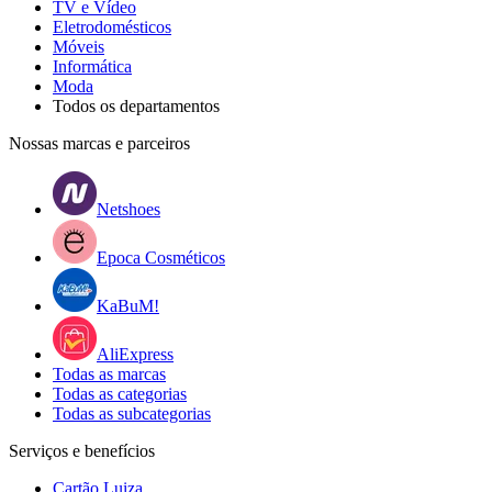
TV e Vídeo
Eletrodomésticos
Móveis
Informática
Moda
Todos os departamentos
Nossas marcas e parceiros
Netshoes
Epoca Cosméticos
KaBuM!
AliExpress
Todas as marcas
Todas as categorias
Todas as subcategorias
Serviços e benefícios
Cartão Luiza