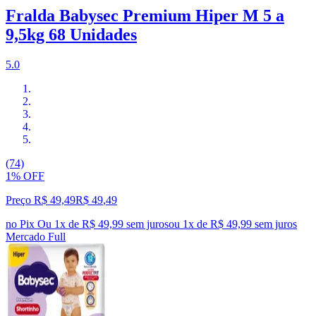
Fralda Babysec Premium Hiper M 5 a
9,5kg 68 Unidades
5.0
(74)
1% OFF
Preço R$ 49,49
R$
49
,
49
no Pix
Ou 1x de R$ 49,99 sem juros
ou
1
x de
R$ 49,99
sem juros
Mercado Full