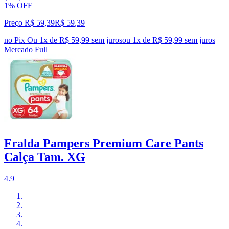
1% OFF
Preço R$ 59,39
R$
59
,
39
no Pix
Ou 1x de R$ 59,99 sem juros
ou
1
x de
R$ 59,99
sem juros
Mercado Full
Fralda Pampers Premium Care Pants
Calça Tam. XG
4.9