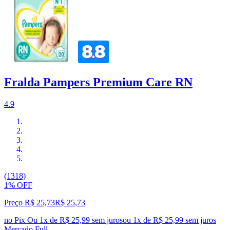
Fralda Pampers Premium Care RN
4.9
(1318)
1% OFF
Preço R$ 25,73
R$
25
,
73
no Pix
Ou 1x de R$ 25,99 sem juros
ou
1
x de
R$ 25,99
sem juros
Mercado Full