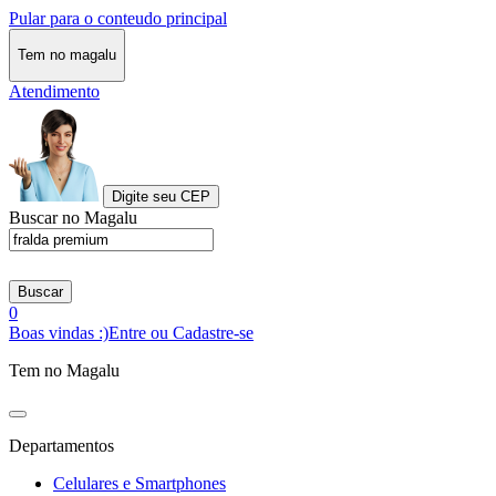
Pular para o conteudo principal
Tem no magalu
Atendimento
Digite seu CEP
Buscar no Magalu
Buscar
0
Boas vindas :)
Entre ou Cadastre-se
Tem no Magalu
Departamentos
Celulares e Smartphones