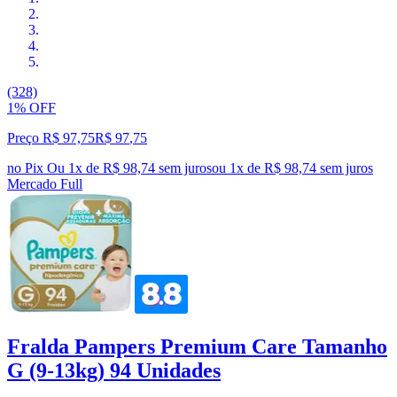
(328)
1% OFF
Preço R$ 97,75
R$
97
,
75
no Pix
Ou 1x de R$ 98,74 sem juros
ou
1
x de
R$ 98,74
sem juros
Mercado Full
Fralda Pampers Premium Care Tamanho
G (9-13kg) 94 Unidades