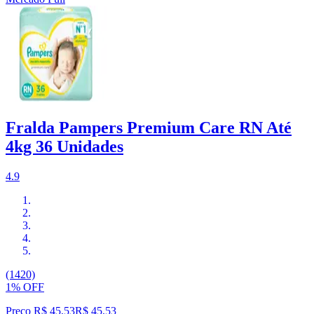
Fralda Pampers Premium Care RN Até
4kg 36 Unidades
4.9
(1420)
1% OFF
Preço R$ 45,53
R$
45
,
53