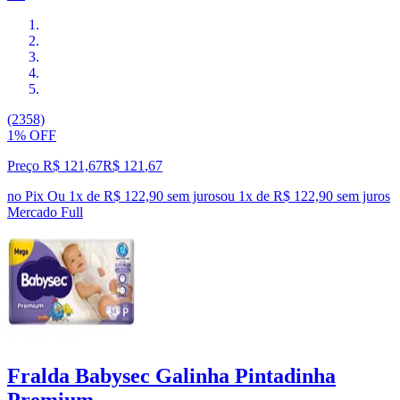
(2358)
1% OFF
Preço R$ 121,67
R$
121
,
67
no Pix
Ou 1x de R$ 122,90 sem juros
ou
1
x de
R$ 122,90
sem juros
Mercado Full
Fralda Babysec Galinha Pintadinha