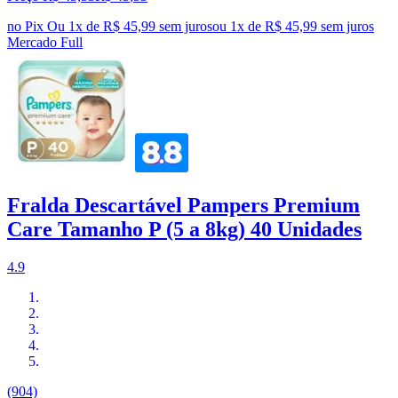
no Pix
Ou 1x de R$ 45,99 sem juros
ou
1
x de
R$ 45,99
sem juros
Mercado Full
Fralda Descartável Pampers Premium
Care Tamanho P (5 a 8kg) 40 Unidades
4.9
(904)