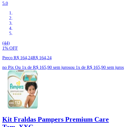
5.0
(44)
1% OFF
Preço R$ 164,24
R$
164
,
24
no Pix
Ou 1x de R$ 165,90 sem juros
ou
1
x de
R$ 165,90
sem juros
Kit Fraldas Pampers Premium Care