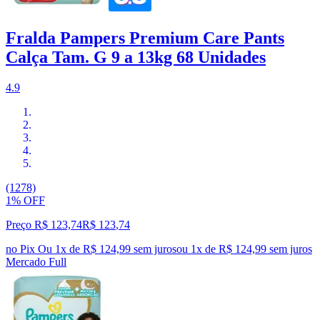
Fralda Pampers Premium Care Pants
Calça Tam. G 9 a 13kg 68 Unidades
4.9
(1278)
1% OFF
Preço R$ 123,74
R$
123
,
74
no Pix
Ou 1x de R$ 124,99 sem juros
ou
1
x de
R$ 124,99
sem juros
Mercado Full