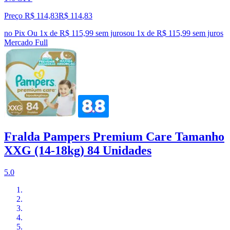
Preço R$ 114,83
R$
114
,
83
no Pix
Ou 1x de R$ 115,99 sem juros
ou
1
x de
R$ 115,99
sem juros
Mercado Full
Fralda Pampers Premium Care Tamanho
XXG (14-18kg) 84 Unidades
5.0