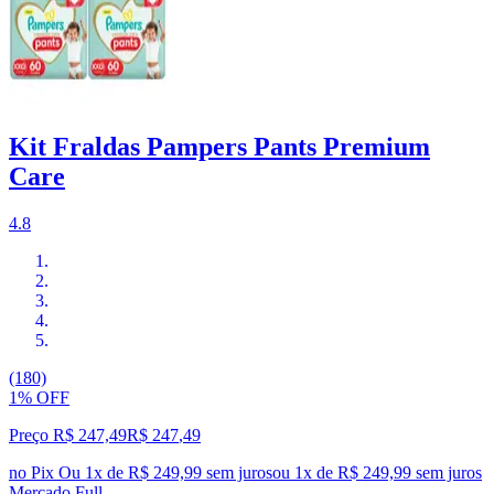
Kit Fraldas Pampers Pants Premium
Care
4.8
(180)
1% OFF
Preço R$ 247,49
R$
247
,
49
no Pix
Ou 1x de R$ 249,99 sem juros
ou
1
x de
R$ 249,99
sem juros
Mercado Full