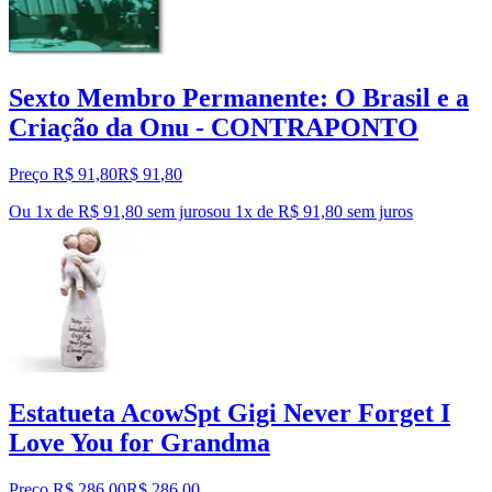
Sexto Membro Permanente: O Brasil e a
Criação da Onu - CONTRAPONTO
Preço R$ 91,80
R$
91
,
80
Ou 1x de R$ 91,80 sem juros
ou
1
x de
R$ 91,80
sem juros
Estatueta AcowSpt Gigi Never Forget I
Love You for Grandma
Preço R$ 286,00
R$
286
,
00