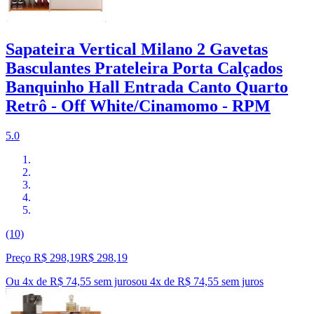
Sapateira Vertical Milano 2 Gavetas
Basculantes Prateleira Porta Calçados
Banquinho Hall Entrada Canto Quarto
Retrô - Off White/Cinamomo - RPM
5.0
(10)
Preço R$ 298,19
R$
298
,
19
Ou 4x de R$ 74,55 sem juros
ou
4
x de
R$ 74,55
sem juros