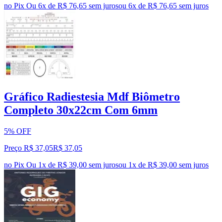
no Pix
Ou 6x de R$ 76,65 sem juros
ou
6
x de
R$ 76,65
sem juros
Gráfico Radiestesia Mdf Biômetro
Completo 30x22cm Com 6mm
5% OFF
Preço R$ 37,05
R$
37
,
05
no Pix
Ou 1x de R$ 39,00 sem juros
ou
1
x de
R$ 39,00
sem juros