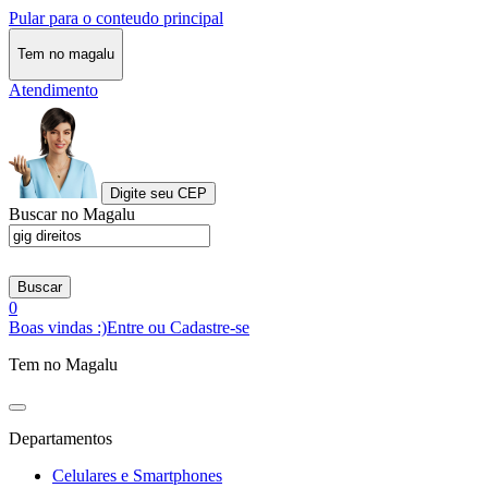
Pular para o conteudo principal
Tem no magalu
Atendimento
Digite seu CEP
Buscar no Magalu
Buscar
0
Boas vindas :)
Entre ou Cadastre-se
Tem no Magalu
Departamentos
Celulares e Smartphones