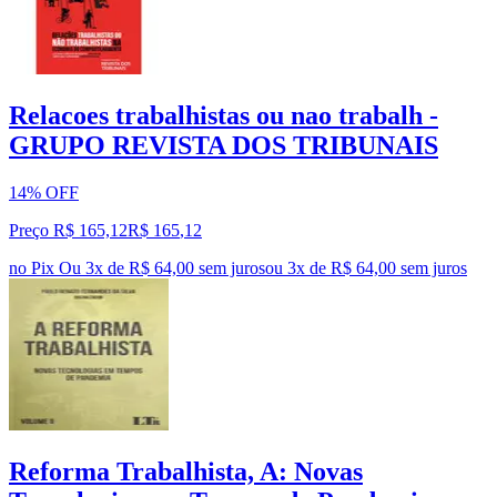
Relacoes trabalhistas ou nao trabalh -
GRUPO REVISTA DOS TRIBUNAIS
14% OFF
Preço R$ 165,12
R$
165
,
12
no Pix
Ou 3x de R$ 64,00 sem juros
ou
3
x de
R$ 64,00
sem juros
Reforma Trabalhista, A: Novas