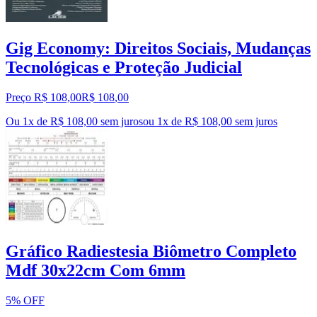
Gig Economy: Direitos Sociais, Mudanças
Tecnológicas e Proteção Judicial
Preço R$ 108,00
R$
108
,
00
Ou 1x de R$ 108,00 sem juros
ou
1
x de
R$ 108,00
sem juros
Gráfico Radiestesia Biômetro Completo
Mdf 30x22cm Com 6mm
5% OFF