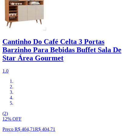
Cantinho Do Café Celta 3 Portas
Barzinho Para Bebidas Buffet Sala De
Star Área Gourmet
1.0
(2)
12% OFF
Preço R$ 404,71
R$
404
,
71