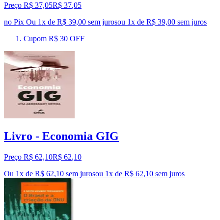
Preço R$ 37,05
R$
37
,
05
no Pix
Ou 1x de R$ 39,00 sem juros
ou
1
x de
R$ 39,00
sem juros
Cupom R$ 30 OFF
Livro - Economia GIG
Preço R$ 62,10
R$
62
,
10
Ou 1x de R$ 62,10 sem juros
ou
1
x de
R$ 62,10
sem juros