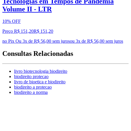
Tecnologias em Tempos de Pandemia
Volume II - LTR
10% OFF
Preço R$ 151,20
R$
151
,
20
no Pix
Ou 3x de R$ 56,00 sem juros
ou
3
x de
R$ 56,00
sem juros
Consultas Relacionadas
livro biotecnologia biodireito
biodireito protecao
livro de bioetica e biodireito
biodireito a protecao
biodireito a norma