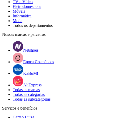
TV e Vídeo
Eletrodomésticos
Móveis
Informática
Moda
Todos os departamentos
Nossas marcas e parceiros
Netshoes
Epoca Cosméticos
KaBuM!
AliExpress
Todas as marcas
Todas as categorias
Todas as subcategorias
Serviços e benefícios
Cartão Luiza